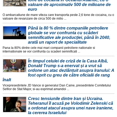
valoare de aproximativ 500 de milioane de
euro
O ambarcatiune de mare viteza care transporta peste 2,6 tone de cocaina, cu o
valoare de revanzare de circa 500 de milio ...
Până la 80 % dintre companiile petroliere
globale se vor confrunta cu scăderi
semnificative ale producţiei, până în 2040,
arată un raport de specialitate
Pana la 80% dintre cele mai mari companii petroliere nationale si
internationale se vor confrunta cu scaderi semnificati ...
În timpul celulei de criză de la Casa Albă,
Donald Trump s-a enervat și a vrut să
ordone un atac dezlănțuit asupra Iranului: A
fost oprit cu greu de către oficialii de rang
înalt
Vicepresedintele JD Vance si generalul Dan Caine, presedintele Comitetului
Sefilor de Stat Major, si-au exprimat amandoi ...
Cresc tensiunile dintre Iran și Ucraina.
Teheranul îl acuză pe Volodimir Zelenski că
a ordonat atacul asupra unei nave iraniene,
la cererea Israelului