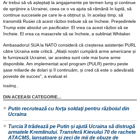
Ar trebui să vă așteptați la angajamente pe termen lung și continue
de sprijinire a Ucrainei, ceea ce o va ajuta să rămână în luptă, să
continue succesele pe care le-a obținut și, în același timp, să
transmită Rusiei că acest război trebuie să se încheie. Președintele
Trump este absolut un pacificator. El vrea ca acest război să se
încheie. El vrea ca masacrele să se încheie, a subliniat Whitaker.
Ambasadorul SUA la NATO consideră că creșterea asistenței PURL
către Ucraina este critică. „Aliații noștri cumpără arme americane și
le furnizează Ucrainei, iar acestea sunt cele mai bune arme
disponibile. Am implementat acel program (PULR) pentru peste
șase miliarde de dolari și îl continuăm, și cred că este o adevărată
poveste de succes", a evaluat el.
loading...
DIN ACEEASI CATEGORIE...
Putin recrutează cu forţa soldaţi pentru războiul din
Ucraina
Turcia îl trădează pe Putin și ajută Ucraina să distrugă
armatele Kremlinului. Transferă Kievului 70 de rachete
ATACMS, lansatoare și zeci de mii de obuze de