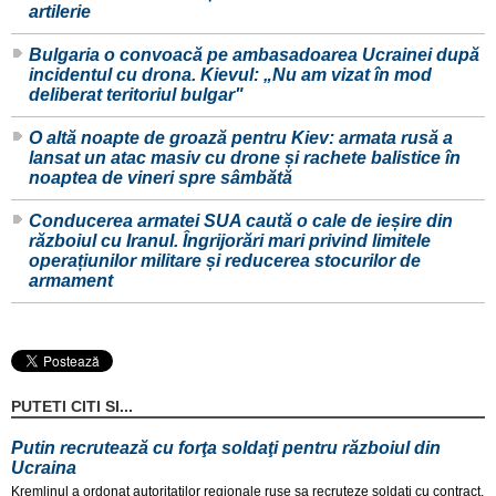
artilerie
Bulgaria o convoacă pe ambasadoarea Ucrainei după
incidentul cu drona. Kievul: „Nu am vizat în mod
deliberat teritoriul bulgar"
O altă noapte de groază pentru Kiev: armata rusă a
lansat un atac masiv cu drone și rachete balistice în
noaptea de vineri spre sâmbătă
Conducerea armatei SUA caută o cale de ieșire din
războiul cu Iranul. Îngrijorări mari privind limitele
operațiunilor militare și reducerea stocurilor de
armament
PUTETI CITI SI...
Putin recrutează cu forţa soldaţi pentru războiul din
Ucraina
Kremlinul a ordonat autoritaților regionale ruse sa recruteze soldați cu contract.