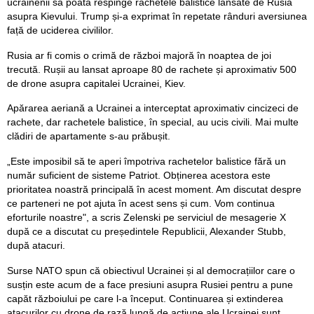
ucrainenii să poată respinge rachetele balistice lansate de Rusia
asupra Kievului. Trump și-a exprimat în repetate rânduri aversiunea
față de uciderea civililor.
Rusia ar fi comis o crimă de război majoră în noaptea de joi
trecută. Rușii au lansat aproape 80 de rachete și aproximativ 500
de drone asupra capitalei Ucrainei, Kiev.
Apărarea aeriană a Ucrainei a interceptat aproximativ cincizeci de
rachete, dar rachetele balistice, în special, au ucis civili. Mai multe
clădiri de apartamente s-au prăbușit.
„Este imposibil să te aperi împotriva rachetelor balistice fără un
număr suficient de sisteme Patriot. Obținerea acestora este
prioritatea noastră principală în acest moment. Am discutat despre
ce parteneri ne pot ajuta în acest sens și cum. Vom continua
eforturile noastre", a scris Zelenski pe serviciul de mesagerie X
după ce a discutat cu președintele Republicii, Alexander Stubb,
după atacuri.
Surse NATO spun că obiectivul Ucrainei și al democrațiilor care o
susțin este acum de a face presiuni asupra Rusiei pentru a pune
capăt războiului pe care l-a început. Continuarea și extinderea
atacurilor cu drone de rază lungă de acțiune ale Ucrainei sunt