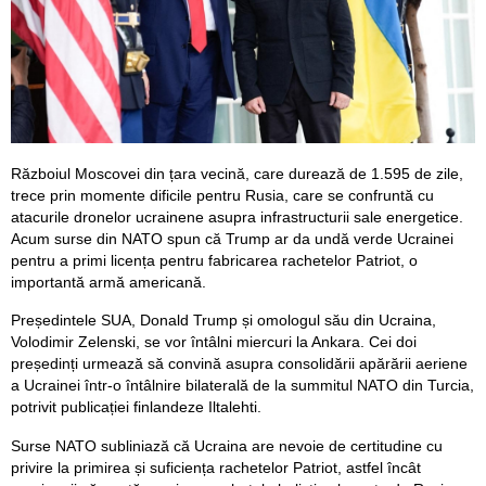
Războiul Moscovei din țara vecină, care durează de 1.595 de zile,
trece prin momente dificile pentru Rusia, care se confruntă cu
atacurile dronelor ucrainene asupra infrastructurii sale energetice.
Acum surse din NATO spun că Trump ar da undă verde Ucrainei
pentru a primi licența pentru fabricarea rachetelor Patriot, o
importantă armă americană.
Președintele SUA, Donald Trump și omologul său din Ucraina,
Volodimir Zelenski, se vor întâlni miercuri la Ankara. Cei doi
președinți urmează să convină asupra consolidării apărării aeriene
a Ucrainei într-o întâlnire bilaterală de la summitul NATO din Turcia,
potrivit publicației finlandeze Iltalehti.
Surse NATO subliniază că Ucraina are nevoie de certitudine cu
privire la primirea și suficiența rachetelor Patriot, astfel încât