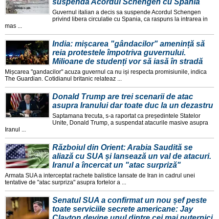
suspendă Acordul Schengen cu Spania
Guvernul italian a decis sa suspende Acordul Schengen
privind libera circulatie cu Spania, ca raspuns la intrarea in
mas ...
India: mișcarea "gândacilor" amenință să
reia protestele împotriva guvernului.
Milioane de studenți vor să iasă în stradă
Mișcarea "gandacilor" acuza guvernul ca nu iși respecta promisiunile, indica
The Guardian. Cotidianul britanic relateaz ...
Donald Trump are trei scenarii de atac
asupra Iranului dar toate duc la un dezastru
Saptamana trecuta, s-a raportat ca președintele Statelor
Unite, Donald Trump, a suspendat atacurile masive asupra
Iranul ...
Războiul din Orient: Arabia Saudită se
aliază cu SUA și lansează un val de atacuri.
Iranul a încercat un "atac surpriză"
Armata SUA a interceptat rachete balistice lansate de Iran in cadrul unei
tentative de "atac surpriza" asupra fortelor a ...
Senatul SUA a confirmat un nou șef peste
toate serviciile secrete americane: Jay
Clayton devine unul dintre cei mai puternici