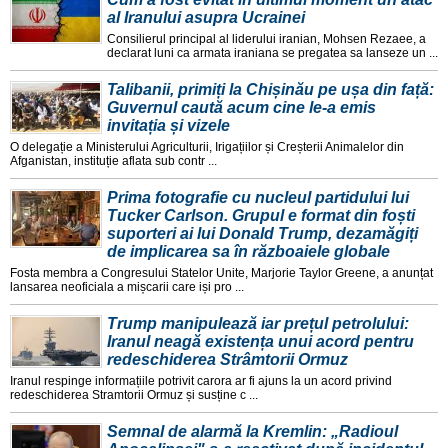
al Iranului asupra Ucrainei
Consilierul principal al liderului iranian, Mohsen Rezaee, a
declarat luni ca armata iraniana se pregatea sa lanseze un ...
Talibanii, primiți la Chișinău pe ușa din față:
Guvernul caută acum cine le-a emis
invitația și vizele
O delegație a Ministerului Agriculturii, Irigațiilor și Creșterii Animalelor din
Afganistan, instituție aflata sub contr ...
Prima fotografie cu nucleul partidului lui
Tucker Carlson. Grupul e format din foști
suporteri ai lui Donald Trump, dezamăgiți
de implicarea sa în războaiele globale
Fosta membra a Congresului Statelor Unite, Marjorie Taylor Greene, a anunțat
lansarea neoficiala a mișcarii care iși pro ...
Trump manipulează iar prețul petrolului:
Iranul neagă existența unui acord pentru
redeschiderea Strâmtorii Ormuz
Iranul respinge informațiile potrivit carora ar fi ajuns la un acord privind
redeschiderea Stramtorii Ormuz și susține c ...
Semnal de alarmă la Kremlin: „Radioul