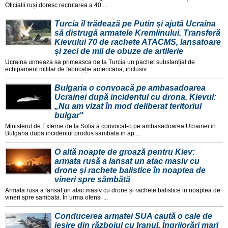
Oficialii ruși doresc recrutarea a 40 ...
Turcia îl trădează pe Putin și ajută Ucraina
să distrugă armatele Kremlinului. Transferă
Kievului 70 de rachete ATACMS, lansatoare
și zeci de mii de obuze de artilerie
Ucraina urmeaza sa primeasca de la Turcia un pachet substanțial de
echipament militar de fabricație americana, inclusiv ...
Bulgaria o convoacă pe ambasadoarea
Ucrainei după incidentul cu drona. Kievul:
„Nu am vizat în mod deliberat teritoriul
bulgar"
Ministerul de Externe de la Sofia a convocat-o pe ambasadoarea Ucrainei in
Bulgaria dupa incidentul produs sambata in ap ...
O altă noapte de groază pentru Kiev:
armata rusă a lansat un atac masiv cu
drone și rachete balistice în noaptea de
vineri spre sâmbătă
Armata rusa a lansat un atac masiv cu drone și rachete balistice in noaptea de
vineri spre sambata. În urma ofensi ...
Conducerea armatei SUA caută o cale de
ieșire din războiul cu Iranul. Îngrijorări mari