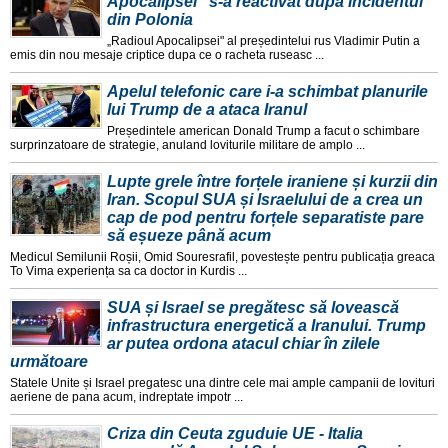
Apocalipsei" s-a reactivat după incidentul
din Polonia
„Radioul Apocalipsei" al președintelui rus Vladimir Putin a
emis din nou mesaje criptice dupa ce o racheta ruseasc ...
Apelul telefonic care i-a schimbat planurile
lui Trump de a ataca Iranul
Președintele american Donald Trump a facut o schimbare
surprinzatoare de strategie, anuland loviturile militare de amplo ...
Lupte grele între forțele iraniene și kurzii din
Iran. Scopul SUA și Israelului de a crea un
cap de pod pentru forțele separatiste pare
să eșueze până acum
Medicul Semilunii Roșii, Omid Souresrafil, povestește pentru publicația greaca
To Vima experiența sa ca doctor in Kurdis ...
SUA și Israel se pregătesc să lovească
infrastructura energetică a Iranului. Trump
ar putea ordona atacul chiar în zilele
următoare
Statele Unite și Israel pregatesc una dintre cele mai ample campanii de lovituri
aeriene de pana acum, indreptate impotr ...
Criza din Ceuta zguduie UE - Italia