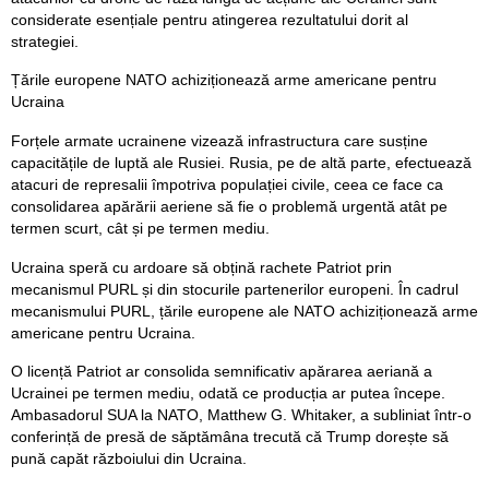
considerate esențiale pentru atingerea rezultatului dorit al
strategiei.
Țările europene NATO achiziționează arme americane pentru
Ucraina
Forțele armate ucrainene vizează infrastructura care susține
capacitățile de luptă ale Rusiei. Rusia, pe de altă parte, efectuează
atacuri de represalii împotriva populației civile, ceea ce face ca
consolidarea apărării aeriene să fie o problemă urgentă atât pe
termen scurt, cât și pe termen mediu.
Ucraina speră cu ardoare să obțină rachete Patriot prin
mecanismul PURL și din stocurile partenerilor europeni. În cadrul
mecanismului PURL, țările europene ale NATO achiziționează arme
americane pentru Ucraina.
O licență Patriot ar consolida semnificativ apărarea aeriană a
Ucrainei pe termen mediu, odată ce producția ar putea începe.
Ambasadorul SUA la NATO, Matthew G. Whitaker, a subliniat într-o
conferință de presă de săptămâna trecută că Trump dorește să
pună capăt războiului din Ucraina.