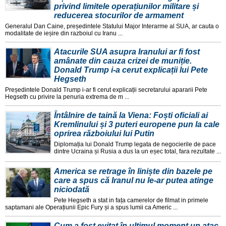
privind limitele operațiunilor militare și
reducerea stocurilor de armament
Generalul Dan Caine, președintele Statului Major Interarme al SUA, ar cauta o
modalitate de ieșire din razboiul cu Iranu ...
Atacurile SUA asupra Iranului ar fi fost
amânate din cauza crizei de muniție.
Donald Trump i-a cerut explicații lui Pete
Hegseth
Președintele Donald Trump i-ar fi cerut explicații secretarului apararii Pete
Hegseth cu privire la penuria extrema de m ...
Întâlnire de taină la Viena: Foști oficiali ai
Kremlinului și 3 puteri europene pun la cale
oprirea războiului lui Putin
Diplomația lui Donald Trump legata de negocierile de pace
dintre Ucraina și Rusia a dus la un eșec total, fara rezultate ...
America se retrage în liniște din bazele pe
care a spus că Iranul nu le-ar putea atinge
niciodată
Pete Hegseth a stat in fața camerelor de filmat in primele
saptamani ale Operațiunii Epic Fury și a spus lumii ca Americ ...
Cum a fost evitat în ultimul moment un atac