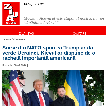
10 August, 2026
Motto: „
Adevărul este stăpânul nostru, nu noi
stăpânim adevărul
”
ZIUANEWS
CAUTARE
home
Externe
Surse din NATO spun că Trump ar da
verde Ucrainei. Kievul ar dispune de o
rachetă importantă americană
Postat la: 08.07.2026 |