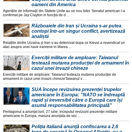
oameni din America
Agențiile de informații din Statele Unite au un nou lider. Senatul american l-a
confirmat pe Jay Clayton in funcția de d ...
Războaiele din Iran și Ucraina s-ar putea
contopi într-un singur conflict, avertizează
analiștii
Relațiile dintre Ucraina și Iran s-au deteriorat dupa ce Kievul a revendicat un
atac asupra unei nave iraniene in Marea ...
Exerciții militare de amploare: Taiwanul
testează mutarea producției de armament în
cazul unei invazii chineze
Exerciții militare de amploare: Taiwanul testeaza mutarea producției de
armament in cazul unei invazii chinezeTaiwanul v ...
SUA începe revizuirea prezenței trupelor
americane în Europa: "NATO se îndreaptă
rapid și ireversibil către o Europă care își
asumă responsabilitatea principală"
Pentagonul a anunțat luni, 27 iulie, inceputul revizuirii prezenței militare
americane in Europa, masura anunțata de sec ...
Poliţia italiană anunţă confiscarea a 2,6
tone de cocaină în Oceanul Atlantic, cu o