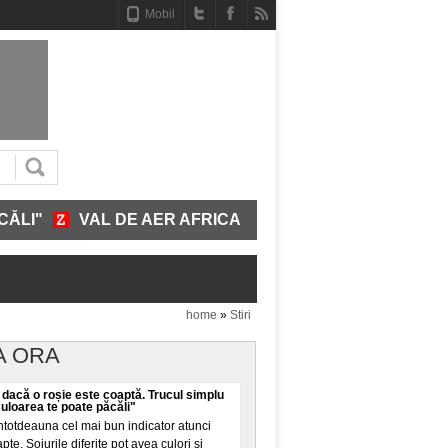
Mobil
VAL DE AER AFRICAN SE ÎNDREAPTĂ SPRE ROMÂNIA
home
»
Stiri
A ORA
 dacă o roșie este coaptă. Trucul simplu
Culoarea te poate păcăli"
ntotdeauna cel mai bun indicator atunci
pte. Soiurile diferite pot avea culori și