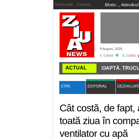
Motto: „
Adevărul
Publicitate
Contact
9 August, 2026
€
4.8694
$
3.9660
ACTUAL
 DAI SEAMA DACĂ O ROȘIE ESTE COAPTĂ. TRUCUL SIM
STIRI
EDITORIAL
DEZVALUIRI
Cât costă, de fapt, 
toată ziua în compa
ventilator cu apă