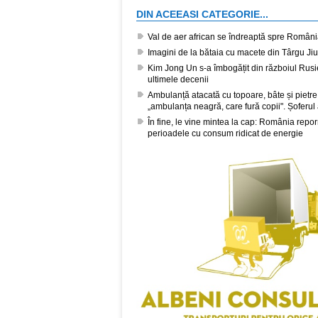
DIN ACEEASI CATEGORIE...
Val de aer african se îndreaptă spre România
Imagini de la bătaia cu macete din Târgu Jiu
Kim Jong Un s-a îmbogățit din războiul Rusi
ultimele decenii
Ambulanță atacată cu topoare, bâte și pietre
„ambulanța neagră, care fură copii". Șoferul 
În fine, le vine mintea la cap: România repor
perioadele cu consum ridicat de energie