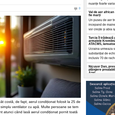
nuanțe foarte variat
0
Val de aer africa
fie marți
Un puseu de aer tro
incepand de maine a
vor crește și abia s
Turcia îl trădează
armatele Kremlinu
ATACMS, lansatoare
Ucraina urmeaza s
substanțial de echi
inclusiv 70 de rac
Nicușor Dan, pres
plângere prealabil
Apel
Partidul Romania P
București pentru o
nominaliza un nou 
Imagini de la băta
persoane au fost r
ât costă, de fapt, aerul condiționat folosit la 25 de
Trei barbați s-au l
 simplu ventilator cu apă. Multe persoane se tem
strada din Targu J
nt atunci când lasă aerul condiționat pornit toată
violente au fost fil