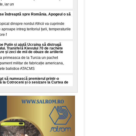
e, iar un
n se îndreaptă spre România. Apogeul o să
pical dinspre nordul Africii va cuprinde
proape intreg teritoriul țarii, temperaturile
pre f
 pe Putin și ajută Ucraina să distrugă
lui. Transferă Kievului 70 de rachete
 și zeci de mii de obuze de artilerie
a primeasca de la Turcia un pachet
pament militar de fabricație americana,
hete balistice ATACMS
at să numească premierul printr-o
ă la Cotroceni și o sesizare la Curtea de
uternica a sesizat Curtea de Apel
bligarea președintelui Nicușor Dan de a
candidat de prim-minis
ia cu macete din Târgu Jiu. Două
eținute
uptat sambata, printre mașinile de pe o
iu, cu macete și spray lacrimogen. Scenele
mate pe st