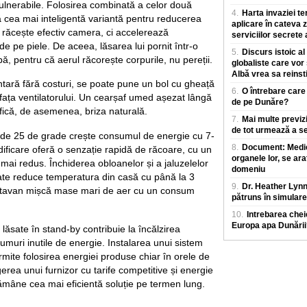
ulnerabile. Folosirea combinată a celor două
4.
Harta invaziei te
 cea mai inteligentă variantă pentru reducerea
aplicare în cateva z
nu răcește efectiv camera, ci accelerează
serviciilor secrete
de pe piele. De aceea, lăsarea lui pornit într-o
5.
Discurs istoic al
ă, pentru că aerul răcorește corpurile, nu pereții.
globaliste care vor
Albă vrea sa reinst
ntară fără costuri, se poate pune un bol cu gheață
6.
O întrebare care
 fața ventilatorului. Un cearșaf umed așezat lângă
de pe Dunăre?
fică, de asemenea, briza naturală.
7.
Mai multe previz
de tot urmează a se
 de 25 de grade crește consumul de energie cu 7-
8.
Document: Medicii
ficare oferă o senzație rapidă de răcoare, cu un
organele lor, se ara
ai redus. Închiderea obloanelor și a jaluzelelor
domeniu
oate reduce temperatura din casă cu până la 3
9.
Dr. Heather Lyn
e tavan mișcă mase mari de aer cu un consum
pătruns în simulare
10.
Intrebarea chei
Europa apa Dunării
lăsate în stand-by contribuie la încălzirea
umuri inutile de energie. Instalarea unui sistem
rmite folosirea energiei produse chiar în orele de
erea unui furnizor cu tarife competitive și energie
ămâne cea mai eficientă soluție pe termen lung.