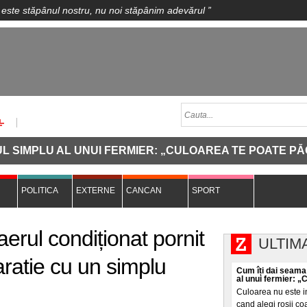
 este stăpânul nostru, nu noi stăpânim adevărul
”
PLU AL UNUI FERMIER: „CULOAREA TE POATE PĂCĂLI"
POLITICA
EXTERNE
CANCAN
SPORT
aerul condiționat pornit
ULTIM
ratie cu un simplu
Cum îți dai seama
al unui fermier: „
Culoarea nu este i
cand alegi roșii coa