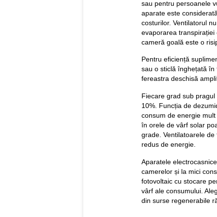
sau pentru persoanele v
aparate este considerată
costurilor. Ventilatorul 
evaporarea transpirației 
cameră goală este o risip
Pentru eficiență suplime
sau o sticlă înghețată în
fereastra deschisă ampli
Fiecare grad sub pragul
10%. Funcția de dezumidi
consum de energie mult m
în orele de vârf solar p
grade. Ventilatoarele d
redus de energie.
Aparatele electrocasnice 
camerelor și la mici cons
fotovoltaic cu stocare pe
vârf ale consumului. Aleg
din surse regenerabile r