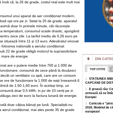
tă însă că, la 26 de grade, costul real este mult mai
Pe Polymarket un 
de prim-ministru a
are 48% șanse
 consumul unui aparat de aer condiționat modern,
Alexandru Nazare es
losit opt ore pe zi. Setat la 25 de grade, aparatul
pe platforma de par
de viitor premier 
aximă doar în primele minute, cât răcorește
ea temperaturii, consumul scade drastic, ajungând
Kim Jong Un s-a î
pentru zece zile. La tariful mediu de 0,26 euro pe
Nord este mult mai
 se situează între 11 și 13 euro. Adevăratul vinovat
Razboiul declanșat
 folosirea iratională a aerului condiționat.
transformat intr-o 
Nord. Potrivit Blo
ub 22 de grade obligă motorul la suprasolicitare
i mare de energie.
DIN CATE
FIFA, reacție ofic
Infantino: „Un efo
onat are o putere medie între 700 și 1.000 de
FIFA a criticat veh
TOP CITITE
e funcționare, consumă de zece până la douăzeci
și continuu" de a „
 decât un ventilator cu apă, care are un consum
acesteia, Gianni I
1.
STAȚIUNEA NIB
se ore de funcționare la 1.000 de wați înseamnă 6
CAPCANE DE DIS
Ambulanță atacată 
ilnică de 1,50-1,60 euro. În același timp, un
un zvon fals de p
2.
E groasă rău: C
consumă doar 0,5 kWh, in jur de 10 cenți pe zi.
fură copii". Șofer
urmează să se întâ
Un echipaj al Servi
adăuga zeci de euro la factura lunară de energie.
Europei
atacat violent sam
3.
Canicula e "pist
ostă doar câțiva bănuți pe lună. Specialiștii nu
crezut un zvon distr
2026. Modelul de c
 aerul condiționat, mai ales peste 35 de grade
european!