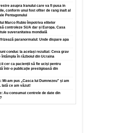
restre asupra Iranului care va fi pusa in
ile, conform unui fost ofiter de rang inalt al
 ale Pentagonului
 lui Marco Rubio împotriva elitelor
 să controleze SUA dar și Europa. Casa
ituie suveranitatea mondială
 frizează paranormalul: Unde dispare apa
iuni conduc la același rezultat: Ceva grav
 întâmpla în războiul din Ucraina
 cer ca pacienții să fie uciși pentru
tă într-o publicație prestigioasă din
n: Mi-am pus „Casca lui Dumnezeu" și am
. Iată ce am văzut!
e: Au consumat centrele de date din
?