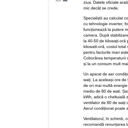
ziua. Datele oficiale ara
mic decât se crede.
Specialiștii au calculat
cu tehnologie inverter, fo
funcționează la putere m
camera. După stabilizar
la 40-50 de kilowați-oră 
kilowatt-oră, costul total
pentru facturile mari este
Coborârea temperaturii s
și la un consum mult ma
Un aparat de aer condiți
wați. La aceleași ore d
de ori mai multă energie
mediu de 80 de wati. Șa
kWh, adică o cheltuială z
ventilator de 80 de wați 
Aerul condiționat poate 
Ventilatorul, în schimb, c
recomandă renunțarea la