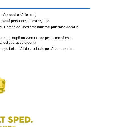
. Apogeul o să fie marți
. Două persoane au fost reținute
ei. Coreea de Nord este mult mai puternică decât în
 în Cluj, după un zvon fals de pe TikTok că este
a fost operat de urgență
nește trei unități de producție pe cărbune pentru