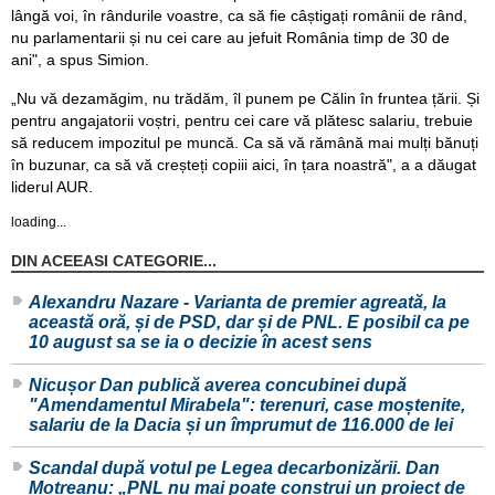
lângă voi, în rândurile voastre, ca să fie câștigați românii de rând,
nu parlamentarii și nu cei care au jefuit România timp de 30 de
ani", a spus Simion.
„Nu vă dezamăgim, nu trădăm, îl punem pe Călin în fruntea țării. Și
pentru angajatorii voștri, pentru cei care vă plătesc salariu, trebuie
să reducem impozitul pe muncă. Ca să vă rămână mai mulți bănuți
în buzunar, ca să vă creșteți copiii aici, în țara noastră", a a dăugat
liderul AUR.
loading...
DIN ACEEASI CATEGORIE...
Alexandru Nazare - Varianta de premier agreată, la
această oră, și de PSD, dar și de PNL. E posibil ca pe
10 august sa se ia o decizie în acest sens
Nicușor Dan publică averea concubinei după
"Amendamentul Mirabela": terenuri, case moștenite,
salariu de la Dacia și un împrumut de 116.000 de lei
Scandal după votul pe Legea decarbonizării. Dan
Motreanu: „PNL nu mai poate construi un proiect de