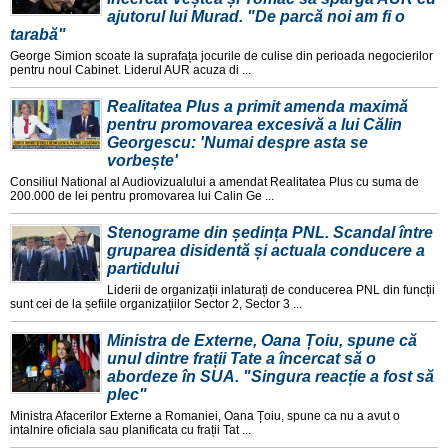
ajutorul lui Murad. "De parcă noi am fi o
tarabă"
George Simion scoate la suprafața jocurile de culise din perioada negocierilor
pentru noul Cabinet. Liderul AUR acuza di ...
Realitatea Plus a primit amenda maximă
pentru promovarea excesivă a lui Călin
Georgescu: 'Numai despre asta se
vorbește'
Consiliul National al Audiovizualului a amendat Realitatea Plus cu suma de
200.000 de lei pentru promovarea lui Calin Ge ...
Stenograme din ședința PNL. Scandal între
gruparea disidentă și actuala conducere a
partidului
Liderii de organizații inlaturați de conducerea PNL din funcții
sunt cei de la șefiile organizațiilor Sector 2, Sector 3 ...
Ministra de Externe, Oana Țoiu, spune că
unul dintre frații Tate a încercat să o
abordeze în SUA. "Singura reacție a fost să
plec"
Ministra Afacerilor Externe a Romaniei, Oana Țoiu, spune ca nu a avut o
intalnire oficiala sau planificata cu frații Tat ...