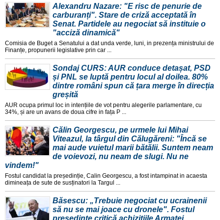
Alexandru Nazare: "E risc de penurie de
carburanți". Stare de criză acceptată în
Senat. Partidele au negociat să instituie o
"acciză dinamică"
Comisia de Buget a Senatului a dat unda verde, luni, in prezența ministrului de
Finanțe, propunerii legislative prin car ...
Sondaj CURS: AUR conduce detașat, PSD
și PNL se luptă pentru locul al doilea. 80%
dintre români spun că țara merge în direcția
greșită
AUR ocupa primul loc in intențiile de vot pentru alegerile parlamentare, cu
34%, și are un avans de doua cifre in fața P ...
Călin Georgescu, pe urmele lui Mihai
Viteazul, la târgul din Călugăreni: "Încă se
mai aude vuietul marii bătălii. Suntem neam
de voievozi, nu neam de slugi. Nu ne
vindem!"
Fostul candidat la președinție, Calin Georgescu, a fost intampinat in acaesta
dimineața de sute de susținatori la Targul ...
Băsescu: „Trebuie negociat cu ucrainenii
să nu se mai joace cu dronele". Fostul
președinte critică achizițiile Armatei