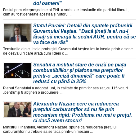
doi oameni"
Fostul prim-vicepreședinte al PNL a vorbit de tensiunile din partidul liberal,
cum au fost generate acestea și viitorul ...
Statul Paralel: Detalii din spatele prăbușirii
Guvernului Veștea. "Dacă țineți la el, nu-l
lăsați să meargă la sediul AUR, pentru că se
va face de râs"
Tensiunile din culisele prabușirii Guvernului Veștea ies la iveala printr-o serie
de dezvaluiri care arata cum liderii c ...
Senatul a instituit stare de criză pe piața
combustibililor și plafonarea prețurilor
printr-o „acciză dinamică" care poate fi
redusă cu până la 25%
Plenul Senatului a adoptat luni, in calitate de prim for sesizat, cu 115 voturi
„pentru" și 8 abțineri o propunere ...
Alexandru Nazare cere ca reducerea
prețului carburanților să nu fie prin
mecanism rigid: Problema nu mai e prețul,
ci dacă avem stocuri
Ministrul Finanțelor, Alexandru Nazare, spune ca reducerea prețului
carburanților nu trebuie sa se faca printr-un mecani ...