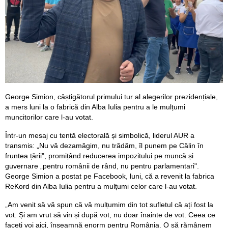
George Simion, câștigătorul primului tur al alegerilor prezidențiale,
a mers luni la o fabrică din Alba Iulia pentru a le mulțumi
muncitorilor care l-au votat.
Într-un mesaj cu tentă electorală și simbolică, liderul AUR a
transmis: „Nu vă dezamăgim, nu trădăm, îl punem pe Călin în
fruntea țării", promițând reducerea impozitului pe muncă și
guvernare „pentru românii de rând, nu pentru parlamentari".
George Simion a postat pe Facebook, luni, că a revenit la fabrica
ReKord din Alba Iulia pentru a mulțumi celor care l-au votat.
„Am venit să vă spun că vă mulțumim din tot sufletul că ați fost la
vot. Și am vrut să vin și după vot, nu doar înainte de vot. Ceea ce
faceți voi aici, înseamnă enorm pentru România. O să rămânem