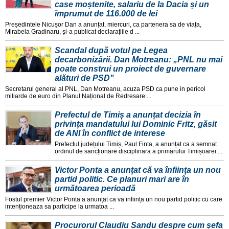
case moștenite, salariu de la Dacia și un
împrumut de 116.000 de lei
Președintele Nicușor Dan a anunțat, miercuri, ca partenera sa de viața,
Mirabela Gradinaru, și-a publicat declarațiile d ...
Scandal după votul pe Legea
decarbonizării. Dan Motreanu: „PNL nu mai
poate construi un proiect de guvernare
alături de PSD"
Secretarul general al PNL, Dan Motreanu, acuza PSD ca pune in pericol
miliarde de euro din Planul Național de Redresare ...
Prefectul de Timiș a anunțat decizia în
privința mandatului lui Dominic Fritz, găsit
de ANI în conflict de interese
Prefectul județului Timiș, Paul Finta, a anunțat ca a semnat
ordinul de sancționare disciplinara a primarului Timișoarei ...
Victor Ponta a anunțat că va înființa un nou
partid politic. Ce planuri mari are în
următoarea perioadă
Fostul premier Victor Ponta a anunțat ca va inființa un nou partid politic cu care
intenționeaza sa participe la urmatoa ...
Procurorul Claudiu Sandu despre cum șefa