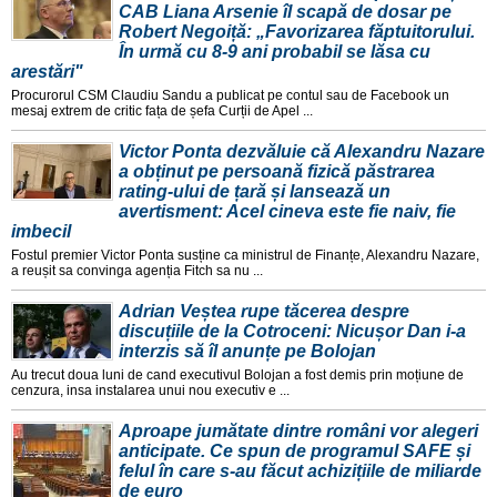
CAB Liana Arsenie îl scapă de dosar pe
Robert Negoiță: „Favorizarea făptuitorului.
În urmă cu 8-9 ani probabil se lăsa cu
arestări"
Procurorul CSM Claudiu Sandu a publicat pe contul sau de Facebook un
mesaj extrem de critic fața de șefa Curții de Apel ...
Victor Ponta dezvăluie că Alexandru Nazare
a obținut pe persoană fizică păstrarea
rating-ului de țară și lansează un
avertisment: Acel cineva este fie naiv, fie
imbecil
Fostul premier Victor Ponta susține ca ministrul de Finanțe, Alexandru Nazare,
a reușit sa convinga agenția Fitch sa nu ...
Adrian Veștea rupe tăcerea despre
discuțiile de la Cotroceni: Nicușor Dan i-a
interzis să îl anunțe pe Bolojan
Au trecut doua luni de cand executivul Bolojan a fost demis prin moțiune de
cenzura, insa instalarea unui nou executiv e ...
Aproape jumătate dintre români vor alegeri
anticipate. Ce spun de programul SAFE și
felul în care s-au făcut achizițiile de miliarde
de euro