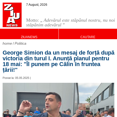
7 August, 2026
Motto: „
Adevărul este stăpânul nostru, nu noi
stăpânim adevărul
”
ZIUANEWS
CAUTARE
home
Politica
George Simion da un mesaj de forță după
victoria din turul I. Anunță planul pentru
18 mai: "Îl punem pe Călin în fruntea
țării!"
Postat la: 05.05.2025 |