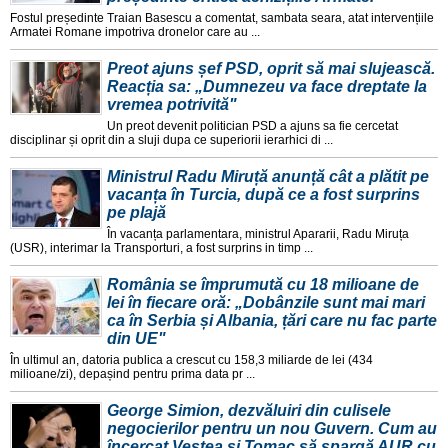
Fostul președinte Traian Basescu a comentat, sambata seara, atat intervențiile
Armatei Romane impotriva dronelor care au ...
Preot ajuns șef PSD, oprit să mai slujească.
Reacția sa: „Dumnezeu va face dreptate la
vremea potrivită"
Un preot devenit politician PSD a ajuns sa fie cercetat
disciplinar și oprit din a sluji dupa ce superiorii ierarhici di ...
Ministrul Radu Miruță anunță cât a plătit pe
vacanța în Turcia, după ce a fost surprins
pe plajă
În vacanța parlamentara, ministrul Apararii, Radu Miruța
(USR), interimar la Transporturi, a fost surprins in timp ...
România se împrumută cu 18 milioane de
lei în fiecare oră: „Dobânzile sunt mai mari
ca în Serbia și Albania, țări care nu fac parte
din UE"
În ultimul an, datoria publica a crescut cu 158,3 miliarde de lei (434
milioane/zi), depașind pentru prima data pr ...
George Simion, dezvăluiri din culisele
negocierilor pentru un nou Guvern. Cum au
încercat Veștea și Tomac să spargă AUR cu