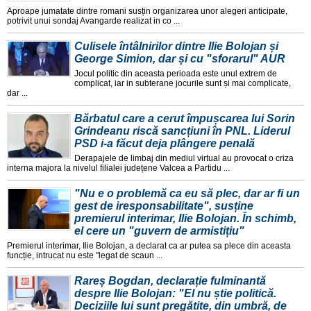
Aproape jumatate dintre romani susțin organizarea unor alegeri anticipate,
potrivit unui sondaj Avangarde realizat in co ...
Culisele întâlnirilor dintre Ilie Bolojan și
George Simion, dar și cu "sforarul" AUR
Jocul politic din aceasta perioada este unul extrem de
complicat, iar in subterane jocurile sunt și mai complicate,
dar ...
Bărbatul care a cerut împușcarea lui Sorin
Grindeanu riscă sancțiuni în PNL. Liderul
PSD i-a făcut deja plângere penală
Derapajele de limbaj din mediul virtual au provocat o criza
interna majora la nivelul filialei județene Valcea a Partidu ...
"Nu e o problemă ca eu să plec, dar ar fi un
gest de iresponsabilitate", susține
premierul interimar, Ilie Bolojan. În schimb,
el cere un "guvern de armistițiu"
Premierul interimar, Ilie Bolojan, a declarat ca ar putea sa plece din aceasta
funcție, intrucat nu este "legat de scaun ...
Rareș Bogdan, declarație fulminantă
despre Ilie Bolojan: "El nu știe politică.
Deciziile lui sunt pregătite, din umbră, de