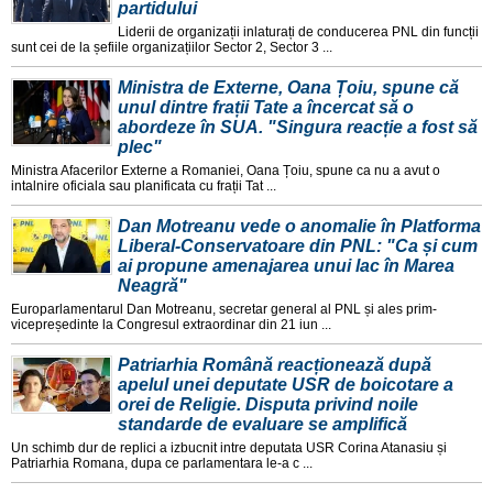
partidului
Liderii de organizații inlaturați de conducerea PNL din funcții
sunt cei de la șefiile organizațiilor Sector 2, Sector 3 ...
Ministra de Externe, Oana Țoiu, spune că
unul dintre frații Tate a încercat să o
abordeze în SUA. "Singura reacție a fost să
plec"
Ministra Afacerilor Externe a Romaniei, Oana Țoiu, spune ca nu a avut o
intalnire oficiala sau planificata cu frații Tat ...
Dan Motreanu vede o anomalie în Platforma
Liberal-Conservatoare din PNL: "Ca și cum
ai propune amenajarea unui lac în Marea
Neagră"
Europarlamentarul Dan Motreanu, secretar general al PNL și ales prim-
vicepreședinte la Congresul extraordinar din 21 iun ...
Patriarhia Română reacționează după
apelul unei deputate USR de boicotare a
orei de Religie. Disputa privind noile
standarde de evaluare se amplifică
Un schimb dur de replici a izbucnit intre deputata USR Corina Atanasiu și
Patriarhia Romana, dupa ce parlamentara le-a c ...