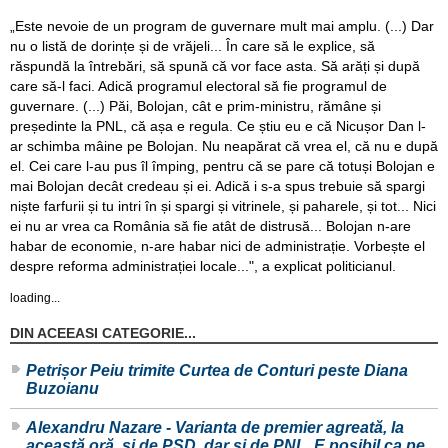
„Este nevoie de un program de guvernare mult mai amplu. (...) Dar
nu o listă de dorințe și de vrăjeli... În care să le explice, să
răspundă la întrebări, să spună că vor face asta. Să arăți și după
care să-l faci. Adică programul electoral să fie programul de
guvernare. (...) Păi, Bolojan, cât e prim-ministru, rămâne și
președinte la PNL, că așa e regula. Ce știu eu e că Nicușor Dan l-
ar schimba mâine pe Bolojan. Nu neapărat că vrea el, că nu e după
el. Cei care l-au pus îl împing, pentru că se pare că totuși Bolojan e
mai Bolojan decât credeau și ei. Adică i s-a spus trebuie să spargi
niște farfurii și tu intri în și spargi și vitrinele, și paharele, și tot... Nici
ei nu ar vrea ca România să fie atât de distrusă... Bolojan n-are
habar de economie, n-are habar nici de administrație. Vorbește el
despre reforma administrației locale...", a explicat politicianul.
loading...
DIN ACEEASI CATEGORIE...
Petrișor Peiu trimite Curtea de Conturi peste Diana
Buzoianu
Alexandru Nazare - Varianta de premier agreată, la
această oră, și de PSD, dar și de PNL. E posibil ca pe