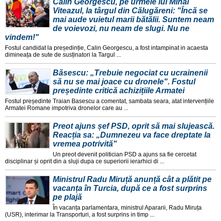
Călin Georgescu, pe urmele lui Mihai
Viteazul, la târgul din Călugăreni: "Încă se
mai aude vuietul marii bătălii. Suntem neam
de voievozi, nu neam de slugi. Nu ne
vindem!"
Fostul candidat la președinție, Calin Georgescu, a fost intampinat in acaesta
dimineața de sute de susținatori la Targul ...
Băsescu: „Trebuie negociat cu ucrainenii
să nu se mai joace cu dronele". Fostul
președinte critică achizițiile Armatei
Fostul președinte Traian Basescu a comentat, sambata seara, atat intervențiile
Armatei Romane impotriva dronelor care au ...
Preot ajuns șef PSD, oprit să mai slujească.
Reacția sa: „Dumnezeu va face dreptate la
vremea potrivită"
Un preot devenit politician PSD a ajuns sa fie cercetat
disciplinar și oprit din a sluji dupa ce superiorii ierarhici di ...
Ministrul Radu Miruță anunță cât a plătit pe
vacanța în Turcia, după ce a fost surprins
pe plajă
În vacanța parlamentara, ministrul Apararii, Radu Miruța
(USR), interimar la Transporturi, a fost surprins in timp ...