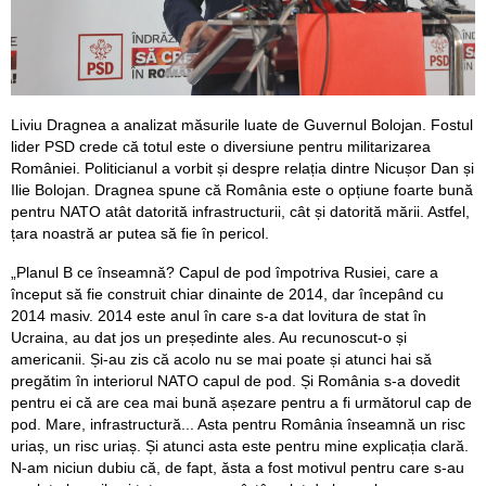
Liviu Dragnea a analizat măsurile luate de Guvernul Bolojan. Fostul
lider PSD crede că totul este o diversiune pentru militarizarea
României. Politicianul a vorbit și despre relația dintre Nicușor Dan și
Ilie Bolojan. Dragnea spune că România este o opțiune foarte bună
pentru NATO atât datorită infrastructurii, cât și datorită mării. Astfel,
țara noastră ar putea să fie în pericol.
„Planul B ce înseamnă? Capul de pod împotriva Rusiei, care a
început să fie construit chiar dinainte de 2014, dar începând cu
2014 masiv. 2014 este anul în care s-a dat lovitura de stat în
Ucraina, au dat jos un președinte ales. Au recunoscut-o și
americanii. Și-au zis că acolo nu se mai poate și atunci hai să
pregătim în interiorul NATO capul de pod. Și România s-a dovedit
pentru ei că are cea mai bună așezare pentru a fi următorul cap de
pod. Mare, infrastructură... Asta pentru România înseamnă un risc
uriaș, un risc uriaș. Și atunci asta este pentru mine explicația clară.
N-am niciun dubiu că, de fapt, ăsta a fost motivul pentru care s-au