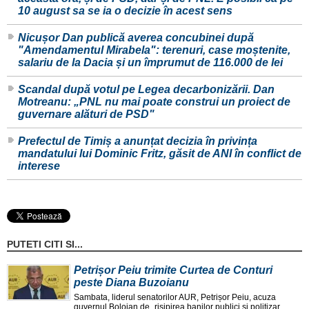
10 august sa se ia o decizie în acest sens
Nicușor Dan publică averea concubinei după
"Amendamentul Mirabela": terenuri, case moștenite,
salariu de la Dacia și un împrumut de 116.000 de lei
Scandal după votul pe Legea decarbonizării. Dan
Motreanu: „PNL nu mai poate construi un proiect de
guvernare alături de PSD"
Prefectul de Timiș a anunțat decizia în privința
mandatului lui Dominic Fritz, găsit de ANI în conflict de
interese
PUTETI CITI SI...
Petrișor Peiu trimite Curtea de Conturi
peste Diana Buzoianu
Sambata, liderul senatorilor AUR, Petrișor Peiu, acuza
guvernul Bolojan de „risipirea banilor publici și politizar ...