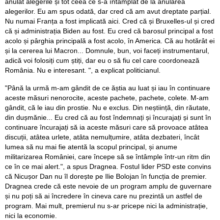
anulat alegerile și tot ceea ce s-a întâmplat de la anularea
alegerilor. Eu am spus odată, dar cred că am avut dreptate parțial.
Nu numai Franța a fost implicată aici. Cred că și Bruxelles-ul și cred
că și administrația Biden au fost. Eu cred că barosul principal a fost
acolo și pârghia principală a fost acolo, în America. Că au hotărât ei
și la cererea lui Macron... Domnule, bun, voi faceți instrumentarul,
adică voi folosiți cum știți, dar eu o să fiu cel care coordonează
România. Nu e interesant. ", a explicat politicianul.
"Până la urmă m-am gândit de ce ăștia au luat și iau în continuare
aceste măsuri nenorocite, aceste pachete, pachete, colete. M-am
gândit, că le iau din prostie. Nu e exclus. Din neștiință, din răutate,
din dușmănie... Eu cred că au fost îndemnați și încurajați și sunt în
continuare încurajați să ia aceste măsuri care să provoace atâtea
discuții, atâtea urlete, atâta nemulțumire, atâta dezbateri, încât
lumea să nu mai fie atentă la scopul principal, și anume
militarizarea României, care începe să se întâmple într-un ritm din
ce în ce mai alert.", a spus Dragnea. Fostul lider PSD este convins
că Nicușor Dan nu îl dorește pe Ilie Bolojan în funcția de premier.
Dragnea crede că este nevoie de un program amplu de guvernare
și nu poți să ai încredere în cineva care nu prezintă un astfel de
program. Mai mult, premierul nu s-ar pricepe nici la administrație,
nici la economie.