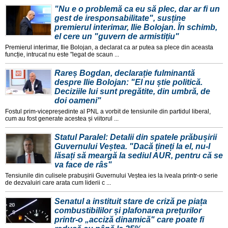
"Nu e o problemă ca eu să plec, dar ar fi un
gest de iresponsabilitate", susține
premierul interimar, Ilie Bolojan. În schimb,
el cere un "guvern de armistițiu"
Premierul interimar, Ilie Bolojan, a declarat ca ar putea sa plece din aceasta
funcție, intrucat nu este "legat de scaun ...
Rareș Bogdan, declarație fulminantă
despre Ilie Bolojan: "El nu știe politică.
Deciziile lui sunt pregătite, din umbră, de
doi oameni"
Fostul prim-vicepreședinte al PNL a vorbit de tensiunile din partidul liberal,
cum au fost generate acestea și viitorul ...
Statul Paralel: Detalii din spatele prăbușirii
Guvernului Veștea. "Dacă țineți la el, nu-l
lăsați să meargă la sediul AUR, pentru că se
va face de râs"
Tensiunile din culisele prabușirii Guvernului Veștea ies la iveala printr-o serie
de dezvaluiri care arata cum liderii c ...
Senatul a instituit stare de criză pe piața
combustibililor și plafonarea prețurilor
printr-o „acciză dinamică" care poate fi