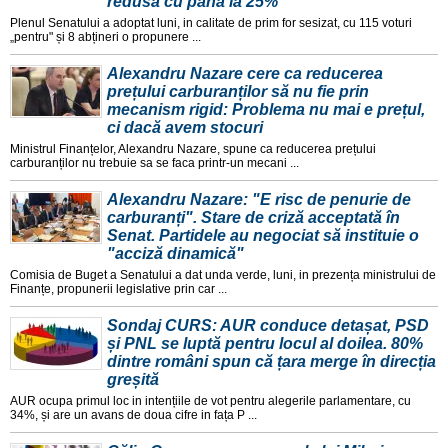
redusă cu până la 25%
Plenul Senatului a adoptat luni, in calitate de prim for sesizat, cu 115 voturi
„pentru" și 8 abțineri o propunere ...
Alexandru Nazare cere ca reducerea
prețului carburanților să nu fie prin
mecanism rigid: Problema nu mai e prețul,
ci dacă avem stocuri
Ministrul Finanțelor, Alexandru Nazare, spune ca reducerea prețului
carburanților nu trebuie sa se faca printr-un mecani ...
Alexandru Nazare: "E risc de penurie de
carburanți". Stare de criză acceptată în
Senat. Partidele au negociat să instituie o
"acciză dinamică"
Comisia de Buget a Senatului a dat unda verde, luni, in prezența ministrului de
Finanțe, propunerii legislative prin car ...
Sondaj CURS: AUR conduce detașat, PSD
și PNL se luptă pentru locul al doilea. 80%
dintre români spun că țara merge în direcția
greșită
AUR ocupa primul loc in intențiile de vot pentru alegerile parlamentare, cu
34%, și are un avans de doua cifre in fața P ...