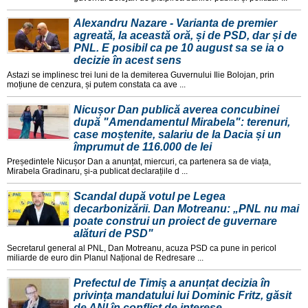
Alexandru Nazare - Varianta de premier
agreată, la această oră, și de PSD, dar și de
PNL. E posibil ca pe 10 august sa se ia o
decizie în acest sens
Astazi se implinesc trei luni de la demiterea Guvernului Ilie Bolojan, prin
moțiune de cenzura, și putem constata ca ave ...
Nicușor Dan publică averea concubinei
după "Amendamentul Mirabela": terenuri,
case moștenite, salariu de la Dacia și un
împrumut de 116.000 de lei
Președintele Nicușor Dan a anunțat, miercuri, ca partenera sa de viața,
Mirabela Gradinaru, și-a publicat declarațiile d ...
Scandal după votul pe Legea
decarbonizării. Dan Motreanu: „PNL nu mai
poate construi un proiect de guvernare
alături de PSD"
Secretarul general al PNL, Dan Motreanu, acuza PSD ca pune in pericol
miliarde de euro din Planul Național de Redresare ...
Prefectul de Timiș a anunțat decizia în
privința mandatului lui Dominic Fritz, găsit
de ANI în conflict de interese