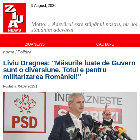
9 August, 2026
Motto: „
Adevărul este stăpânul nostru, nu noi
stăpânim adevărul
”
ZIUANEWS
CAUTARE
home
Politica
Liviu Dragnea: "Măsurile luate de Guvern
sunt o diversiune. Totul e pentru
militarizarea României!"
Postat la: 04.09.2025 |