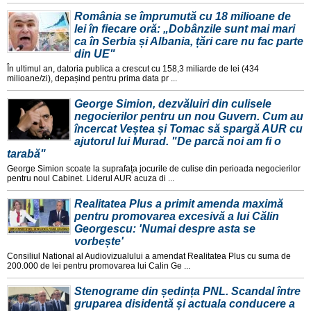
România se împrumută cu 18 milioane de
lei în fiecare oră: „Dobânzile sunt mai mari
ca în Serbia și Albania, țări care nu fac parte
din UE"
În ultimul an, datoria publica a crescut cu 158,3 miliarde de lei (434
milioane/zi), depașind pentru prima data pr ...
George Simion, dezvăluiri din culisele
negocierilor pentru un nou Guvern. Cum au
încercat Veștea și Tomac să spargă AUR cu
ajutorul lui Murad. "De parcă noi am fi o
tarabă"
George Simion scoate la suprafața jocurile de culise din perioada negocierilor
pentru noul Cabinet. Liderul AUR acuza di ...
Realitatea Plus a primit amenda maximă
pentru promovarea excesivă a lui Călin
Georgescu: 'Numai despre asta se
vorbește'
Consiliul National al Audiovizualului a amendat Realitatea Plus cu suma de
200.000 de lei pentru promovarea lui Calin Ge ...
Stenograme din ședința PNL. Scandal între
gruparea disidentă și actuala conducere a