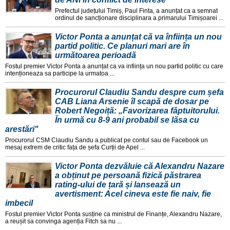
Prefectul județului Timiș, Paul Finta, a anunțat ca a semnat
ordinul de sancționare disciplinara a primarului Timișoarei ...
Victor Ponta a anunțat că va înființa un nou
partid politic. Ce planuri mari are în
următoarea perioadă
Fostul premier Victor Ponta a anunțat ca va inființa un nou partid politic cu care
intenționeaza sa participe la urmatoa ...
Procurorul Claudiu Sandu despre cum șefa
CAB Liana Arsenie îl scapă de dosar pe
Robert Negoiță: „Favorizarea făptuitorului.
În urmă cu 8-9 ani probabil se lăsa cu
arestări"
Procurorul CSM Claudiu Sandu a publicat pe contul sau de Facebook un
mesaj extrem de critic fața de șefa Curții de Apel ...
Victor Ponta dezvăluie că Alexandru Nazare
a obținut pe persoană fizică păstrarea
rating-ului de țară și lansează un
avertisment: Acel cineva este fie naiv, fie
imbecil
Fostul premier Victor Ponta susține ca ministrul de Finanțe, Alexandru Nazare,
a reușit sa convinga agenția Fitch sa nu ...