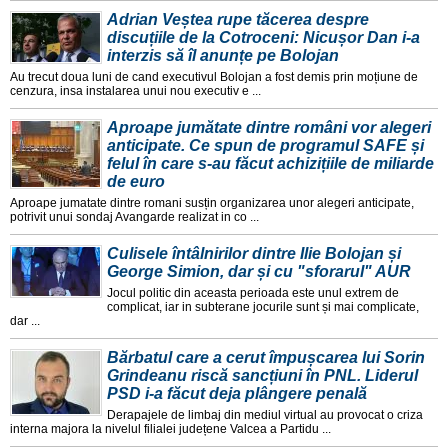
Adrian Veștea rupe tăcerea despre
discuțiile de la Cotroceni: Nicușor Dan i-a
interzis să îl anunțe pe Bolojan
Au trecut doua luni de cand executivul Bolojan a fost demis prin moțiune de
cenzura, insa instalarea unui nou executiv e ...
Aproape jumătate dintre români vor alegeri
anticipate. Ce spun de programul SAFE și
felul în care s-au făcut achizițiile de miliarde
de euro
Aproape jumatate dintre romani susțin organizarea unor alegeri anticipate,
potrivit unui sondaj Avangarde realizat in co ...
Culisele întâlnirilor dintre Ilie Bolojan și
George Simion, dar și cu "sforarul" AUR
Jocul politic din aceasta perioada este unul extrem de
complicat, iar in subterane jocurile sunt și mai complicate,
dar ...
Bărbatul care a cerut împușcarea lui Sorin
Grindeanu riscă sancțiuni în PNL. Liderul
PSD i-a făcut deja plângere penală
Derapajele de limbaj din mediul virtual au provocat o criza
interna majora la nivelul filialei județene Valcea a Partidu ...