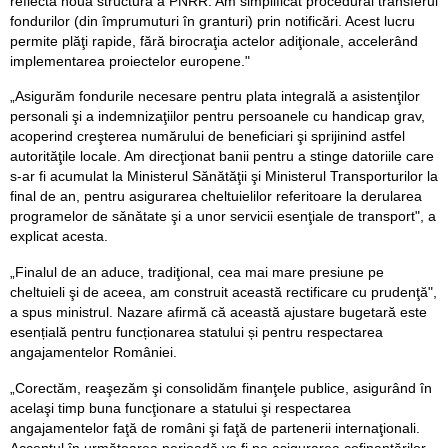
reflecta noua structură a PNRR. Am simplificat procedural transferul
fondurilor (din împrumuturi în granturi) prin notificări. Acest lucru
permite plăţi rapide, fără birocraţia actelor adiţionale, accelerând
implementarea proiectelor europene."
„Asigurăm fondurile necesare pentru plata integrală a asistenţilor
personali şi a indemnizaţiilor pentru persoanele cu handicap grav,
acoperind creşterea numărului de beneficiari şi sprijinind astfel
autorităţile locale. Am direcţionat banii pentru a stinge datoriile care
s-ar fi acumulat la Ministerul Sănătăţii şi Ministerul Transporturilor la
final de an, pentru asigurarea cheltuielilor referitoare la derularea
programelor de sǎnǎtate şi a unor servicii esenţiale de transport", a
explicat acesta.
„Finalul de an aduce, tradiţional, cea mai mare presiune pe
cheltuieli şi de aceea, am construit această rectificare cu prudenţă",
a spus ministrul. Nazare afirmă că această ajustare bugetară este
esențială pentru funcționarea statului și pentru respectarea
angajamentelor României.
„Corectăm, reaşezăm şi consolidăm finanţele publice, asigurând în
acelaşi timp buna funcţionare a statului şi respectarea
angajamentelor faţă de români şi faţă de partenerii internaţionali.
Accentul în următoarea perioadǎ va fi pe asigurarea cofinanţărilor