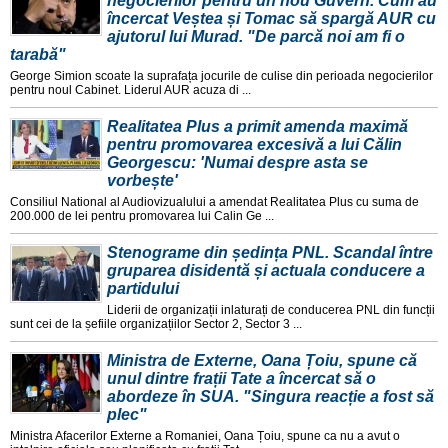
negocierilor pentru un nou Guvern. Cum au
încercat Veștea și Tomac să spargă AUR cu
ajutorul lui Murad. "De parcă noi am fi o
tarabă"
George Simion scoate la suprafața jocurile de culise din perioada negocierilor
pentru noul Cabinet. Liderul AUR acuza di ...
Realitatea Plus a primit amenda maximă
pentru promovarea excesivă a lui Călin
Georgescu: 'Numai despre asta se
vorbește'
Consiliul National al Audiovizualului a amendat Realitatea Plus cu suma de
200.000 de lei pentru promovarea lui Calin Ge ...
Stenograme din ședința PNL. Scandal între
gruparea disidentă și actuala conducere a
partidului
Liderii de organizații inlaturați de conducerea PNL din funcții
sunt cei de la șefiile organizațiilor Sector 2, Sector 3 ...
Ministra de Externe, Oana Țoiu, spune că
unul dintre frații Tate a încercat să o
abordeze în SUA. "Singura reacție a fost să
plec"
Ministra Afacerilor Externe a Romaniei, Oana Țoiu, spune ca nu a avut o