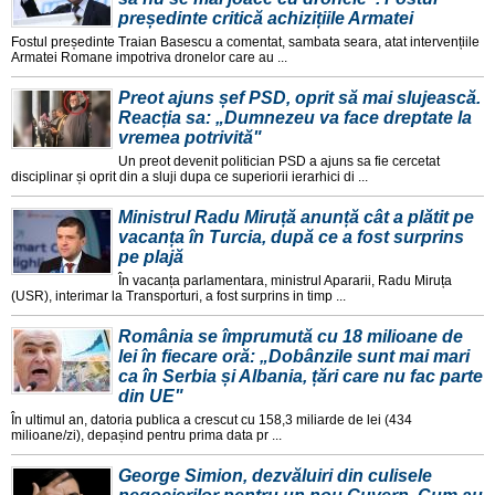
președinte critică achizițiile Armatei
Fostul președinte Traian Basescu a comentat, sambata seara, atat intervențiile
Armatei Romane impotriva dronelor care au ...
Preot ajuns șef PSD, oprit să mai slujească.
Reacția sa: „Dumnezeu va face dreptate la
vremea potrivită"
Un preot devenit politician PSD a ajuns sa fie cercetat
disciplinar și oprit din a sluji dupa ce superiorii ierarhici di ...
Ministrul Radu Miruță anunță cât a plătit pe
vacanța în Turcia, după ce a fost surprins
pe plajă
În vacanța parlamentara, ministrul Apararii, Radu Miruța
(USR), interimar la Transporturi, a fost surprins in timp ...
România se împrumută cu 18 milioane de
lei în fiecare oră: „Dobânzile sunt mai mari
ca în Serbia și Albania, țări care nu fac parte
din UE"
În ultimul an, datoria publica a crescut cu 158,3 miliarde de lei (434
milioane/zi), depașind pentru prima data pr ...
George Simion, dezvăluiri din culisele