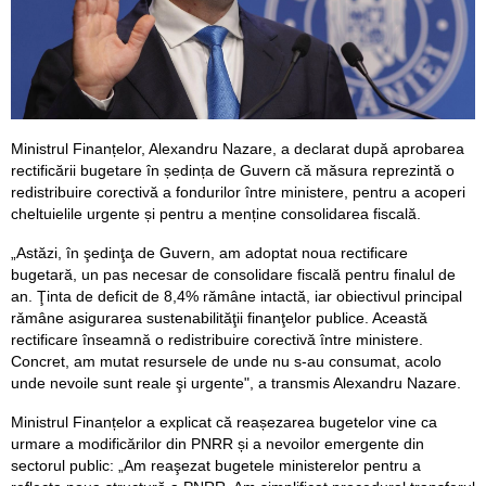
Ministrul Finanțelor, Alexandru Nazare, a declarat după aprobarea
rectificării bugetare în ședința de Guvern că măsura reprezintă o
redistribuire corectivă a fondurilor între ministere, pentru a acoperi
cheltuielile urgente și pentru a menține consolidarea fiscală.
„Astăzi, în şedinţa de Guvern, am adoptat noua rectificare
bugetară, un pas necesar de consolidare fiscală pentru finalul de
an. Ţinta de deficit de 8,4% rămâne intactă, iar obiectivul principal
rǎmâne asigurarea sustenabilităţii finanţelor publice. Această
rectificare înseamnă o redistribuire corectivă între ministere.
Concret, am mutat resursele de unde nu s-au consumat, acolo
unde nevoile sunt reale şi urgente", a transmis Alexandru Nazare.
Ministrul Finanțelor a explicat că reașezarea bugetelor vine ca
urmare a modificărilor din PNRR și a nevoilor emergente din
sectorul public: „Am reaşezat bugetele ministerelor pentru a