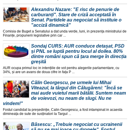
Alexandru Nazare: "E risc de penurie de
carburanți". Stare de criză acceptată în
Senat. Partidele au negociat să instituie o
"acciză dinamică"
Comisia de Buget a Senatului a dat unda verde, luni, in prezența ministrului de
Finanțe, propunerii legislative prin car ...
Sondaj CURS: AUR conduce detașat, PSD
și PNL se luptă pentru locul al doilea. 80%
dintre români spun că țara merge în direcția
greșită
AUR ocupa primul loc in intențiile de vot pentru alegerile parlamentare, cu
34%, și are un avans de doua cifre in fața P ...
Călin Georgescu, pe urmele lui Mihai
Viteazul, la târgul din Călugăreni: "Încă se
mai aude vuietul marii bătălii. Suntem neam
de voievozi, nu neam de slugi. Nu ne
vindem!"
Fostul candidat la președinție, Calin Georgescu, a fost intampinat in acaesta
dimineața de sute de susținatori la Targul ...
Băsescu: „Trebuie negociat cu ucrainenii
să nu se mai joace cu dronele". Fostul