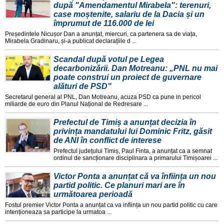
după "Amendamentul Mirabela": terenuri,
case moștenite, salariu de la Dacia și un
împrumut de 116.000 de lei
Președintele Nicușor Dan a anunțat, miercuri, ca partenera sa de viața,
Mirabela Gradinaru, și-a publicat declarațiile d ...
Scandal după votul pe Legea
decarbonizării. Dan Motreanu: „PNL nu mai
poate construi un proiect de guvernare
alături de PSD"
Secretarul general al PNL, Dan Motreanu, acuza PSD ca pune in pericol
miliarde de euro din Planul Național de Redresare ...
Prefectul de Timiș a anunțat decizia în
privința mandatului lui Dominic Fritz, găsit
de ANI în conflict de interese
Prefectul județului Timiș, Paul Finta, a anunțat ca a semnat
ordinul de sancționare disciplinara a primarului Timișoarei ...
Victor Ponta a anunțat că va înființa un nou
partid politic. Ce planuri mari are în
următoarea perioadă
Fostul premier Victor Ponta a anunțat ca va inființa un nou partid politic cu care
intenționeaza sa participe la urmatoa ...