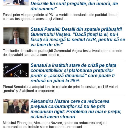
Deciziile lui sunt pregătite, din umbră, de
doi oameni"
Fostul prim-vicepreședinte al PNL a vorbit de tensiunile din partidul liberal,
cum au fost generate acestea și viitorul ...
Statul Paralel: Detalii din spatele prăbușirii
Guvernului Veștea. "Dacă țineți la el, nu-l
lăsați să meargă la sediul AUR, pentru că se
va face de râs"
Tensiunile din culisele prabușirii Guvernului Veștea ies la iveala printr-o serie
de dezvaluiri care arata cum liderii c ...
Senatul a instituit stare de criză pe piața
combustibililor și plafonarea prețurilor
printr-o „acciză dinamică" care poate fi
redusă cu până la 25%
Plenul Senatului a adoptat luni, in calitate de prim for sesizat, cu 115 voturi
„pentru" și 8 abțineri o propunere ...
Alexandru Nazare cere ca reducerea
prețului carburanților să nu fie prin
mecanism rigid: Problema nu mai e prețul,
ci dacă avem stocuri
Ministrul Finanțelor, Alexandru Nazare, spune ca reducerea prețului
carburanților nu trebuie sa se faca printr-un mecani ...