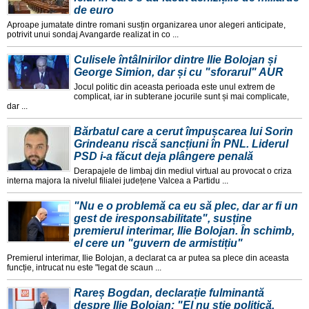
de euro
Aproape jumatate dintre romani susțin organizarea unor alegeri anticipate,
potrivit unui sondaj Avangarde realizat in co ...
Culisele întâlnirilor dintre Ilie Bolojan și
George Simion, dar și cu "sforarul" AUR
Jocul politic din aceasta perioada este unul extrem de
complicat, iar in subterane jocurile sunt și mai complicate,
dar ...
Bărbatul care a cerut împușcarea lui Sorin
Grindeanu riscă sancțiuni în PNL. Liderul
PSD i-a făcut deja plângere penală
Derapajele de limbaj din mediul virtual au provocat o criza
interna majora la nivelul filialei județene Valcea a Partidu ...
"Nu e o problemă ca eu să plec, dar ar fi un
gest de iresponsabilitate", susține
premierul interimar, Ilie Bolojan. În schimb,
el cere un "guvern de armistițiu"
Premierul interimar, Ilie Bolojan, a declarat ca ar putea sa plece din aceasta
funcție, intrucat nu este "legat de scaun ...
Rareș Bogdan, declarație fulminantă
despre Ilie Bolojan: "El nu știe politică.