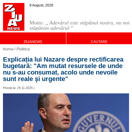
9 August, 2026
Motto: „
Adevărul este stăpânul nostru, nu noi
stăpânim adevărul
”
ZIUANEWS
CAUTARE
home
Politica
Explicația lui Nazare despre rectificarea
bugetară: "Am mutat resursele de unde
nu s-au consumat, acolo unde nevoile
sunt reale şi urgente"
Postat la: 29.11.2025 |