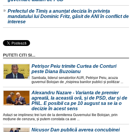
Prefectul de Timiș a anunțat decizia în privința
mandatului lui Dominic Fritz, găsit de ANI în conflict de
interese
PUTETI CITI SI...
Petrișor Peiu trimite Curtea de Conturi
peste Diana Buzoianu
Sambata, liderul senatorilor AUR, Petrișor Peiu, acuza
guvernul Bolojan de „risipirea banilor publici și politizar ...
Alexandru Nazare - Varianta de premier
agreată, la această oră, și de PSD, dar și de
PNL. E posibil ca pe 10 august sa se ia o
decizie în acest sens
Astazi se implinesc trei luni de la demiterea Guvernului Ilie Bolojan, prin
moțiune de cenzura, și putem constata ca ave ...
Nicușor Dan publică averea concubinei