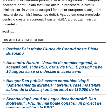
necesare pentru plata facturilor aflate în procesare la nivelul
ministerelor, în vederea atragerii fondurilor europene si asigurării
fluxului de bani fără impact pe deficit. Aşa putem crea premisele
pentru o creştere economică sustenabilă", a precizat ministrul
Finanțelor.
loading...
DIN ACEEASI CATEGORIE...
Petrișor Peiu trimite Curtea de Conturi peste Diana
Buzoianu
Alexandru Nazare - Varianta de premier agreată, la
această oră, și de PSD, dar și de PNL. E posibil ca pe
10 august sa se ia o decizie în acest sens
Nicușor Dan publică averea concubinei după
"Amendamentul Mirabela": terenuri, case moștenite,
salariu de la Dacia și un împrumut de 116.000 de lei
Scandal după votul pe Legea decarbonizării. Dan
Motreanu: „PNL nu mai poate construi un proiect de
guvernare alături de PSD"