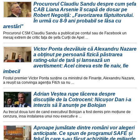
Procurorul Claudiu Sandu despre cum șefa
CAB Liana Arsenie îl scapă de dosar pe
Robert Negoiță: „Favorizarea făptuitorului.
În urmă cu 8-9 ani probabil se lăsa cu
arestări"
Procurorul CSM Claudiu Sandu a publicat pe contul sau de Facebook un
mesaj extrem de critic fața de șefa Curții de Apel ...
Victor Ponta dezvăluie că Alexandru Nazare
a obținut pe persoană fizică păstrarea
rating-ului de țară și lansează un
avertisment: Acel cineva este fie naiv, fie
imbecil
Fostul premier Victor Ponta susține ca ministrul de Finanțe, Alexandru Nazare,
a reușit sa convinga agenția Fitch sa nu ...
Adrian Veștea rupe tăcerea despre
discuțiile de la Cotroceni: Nicușor Dan i-a
interzis să îl anunțe pe Bolojan
Au trecut doua luni de cand executivul Bolojan a fost demis prin moțiune de
cenzura, insa instalarea unui nou executiv e ...
Aproape jumătate dintre români vor alegeri
anticipate. Ce spun de programul SAFE și
felul în care s-au făcut achizițiile de miliarde