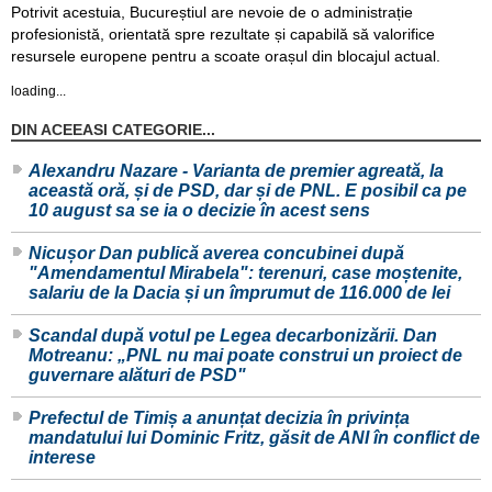
Potrivit acestuia, Bucureștiul are nevoie de o administrație
profesionistă, orientată spre rezultate și capabilă să valorifice
resursele europene pentru a scoate orașul din blocajul actual.
loading...
DIN ACEEASI CATEGORIE...
Alexandru Nazare - Varianta de premier agreată, la
această oră, și de PSD, dar și de PNL. E posibil ca pe
10 august sa se ia o decizie în acest sens
Nicușor Dan publică averea concubinei după
"Amendamentul Mirabela": terenuri, case moștenite,
salariu de la Dacia și un împrumut de 116.000 de lei
Scandal după votul pe Legea decarbonizării. Dan
Motreanu: „PNL nu mai poate construi un proiect de
guvernare alături de PSD"
Prefectul de Timiș a anunțat decizia în privința
mandatului lui Dominic Fritz, găsit de ANI în conflict de
interese