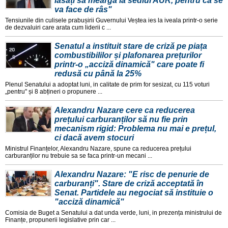
lăsați să meargă la sediul AUR, pentru că se
va face de râs"
Tensiunile din culisele prabușirii Guvernului Veștea ies la iveala printr-o serie
de dezvaluiri care arata cum liderii c ...
Senatul a instituit stare de criză pe piața
combustibililor și plafonarea prețurilor
printr-o „acciză dinamică" care poate fi
redusă cu până la 25%
Plenul Senatului a adoptat luni, in calitate de prim for sesizat, cu 115 voturi
„pentru" și 8 abțineri o propunere ...
Alexandru Nazare cere ca reducerea
prețului carburanților să nu fie prin
mecanism rigid: Problema nu mai e prețul,
ci dacă avem stocuri
Ministrul Finanțelor, Alexandru Nazare, spune ca reducerea prețului
carburanților nu trebuie sa se faca printr-un mecani ...
Alexandru Nazare: "E risc de penurie de
carburanți". Stare de criză acceptată în
Senat. Partidele au negociat să instituie o
"acciză dinamică"
Comisia de Buget a Senatului a dat unda verde, luni, in prezența ministrului de
Finanțe, propunerii legislative prin car ...