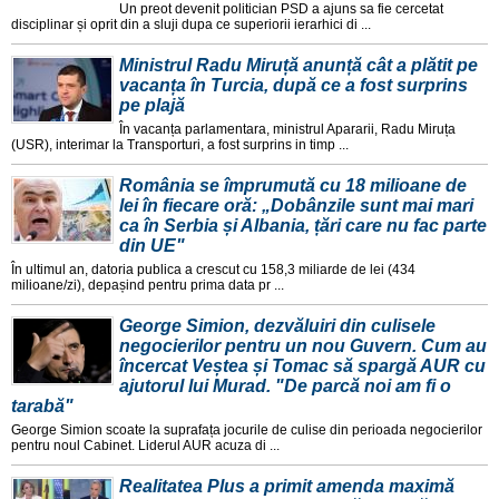
Un preot devenit politician PSD a ajuns sa fie cercetat
disciplinar și oprit din a sluji dupa ce superiorii ierarhici di ...
Ministrul Radu Miruță anunță cât a plătit pe
vacanța în Turcia, după ce a fost surprins
pe plajă
În vacanța parlamentara, ministrul Apararii, Radu Miruța
(USR), interimar la Transporturi, a fost surprins in timp ...
România se împrumută cu 18 milioane de
lei în fiecare oră: „Dobânzile sunt mai mari
ca în Serbia și Albania, țări care nu fac parte
din UE"
În ultimul an, datoria publica a crescut cu 158,3 miliarde de lei (434
milioane/zi), depașind pentru prima data pr ...
George Simion, dezvăluiri din culisele
negocierilor pentru un nou Guvern. Cum au
încercat Veștea și Tomac să spargă AUR cu
ajutorul lui Murad. "De parcă noi am fi o
tarabă"
George Simion scoate la suprafața jocurile de culise din perioada negocierilor
pentru noul Cabinet. Liderul AUR acuza di ...
Realitatea Plus a primit amenda maximă