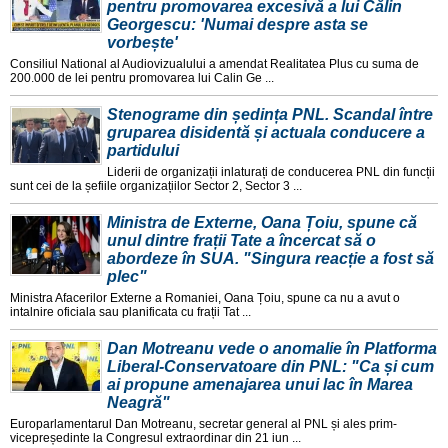
pentru promovarea excesivă a lui Călin
Georgescu: 'Numai despre asta se
vorbește'
Consiliul National al Audiovizualului a amendat Realitatea Plus cu suma de
200.000 de lei pentru promovarea lui Calin Ge ...
Stenograme din ședința PNL. Scandal între
gruparea disidentă și actuala conducere a
partidului
Liderii de organizații inlaturați de conducerea PNL din funcții
sunt cei de la șefiile organizațiilor Sector 2, Sector 3 ...
Ministra de Externe, Oana Țoiu, spune că
unul dintre frații Tate a încercat să o
abordeze în SUA. "Singura reacție a fost să
plec"
Ministra Afacerilor Externe a Romaniei, Oana Țoiu, spune ca nu a avut o
intalnire oficiala sau planificata cu frații Tat ...
Dan Motreanu vede o anomalie în Platforma
Liberal-Conservatoare din PNL: "Ca și cum
ai propune amenajarea unui lac în Marea
Neagră"
Europarlamentarul Dan Motreanu, secretar general al PNL și ales prim-
vicepreședinte la Congresul extraordinar din 21 iun ...