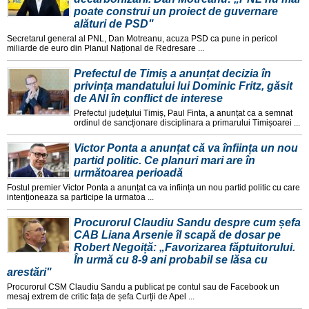
poate construi un proiect de guvernare
alături de PSD"
Secretarul general al PNL, Dan Motreanu, acuza PSD ca pune in pericol
miliarde de euro din Planul Național de Redresare ...
Prefectul de Timiș a anunțat decizia în
privința mandatului lui Dominic Fritz, găsit
de ANI în conflict de interese
Prefectul județului Timiș, Paul Finta, a anunțat ca a semnat
ordinul de sancționare disciplinara a primarului Timișoarei ...
Victor Ponta a anunțat că va înființa un nou
partid politic. Ce planuri mari are în
următoarea perioadă
Fostul premier Victor Ponta a anunțat ca va inființa un nou partid politic cu care
intenționeaza sa participe la urmatoa ...
Procurorul Claudiu Sandu despre cum șefa
CAB Liana Arsenie îl scapă de dosar pe
Robert Negoiță: „Favorizarea făptuitorului.
În urmă cu 8-9 ani probabil se lăsa cu
arestări"
Procurorul CSM Claudiu Sandu a publicat pe contul sau de Facebook un
mesaj extrem de critic fața de șefa Curții de Apel ...