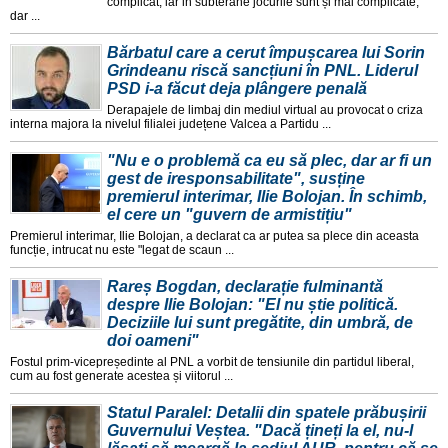
complicat, iar in subterane jocurile sunt și mai complicate,
dar ...
Bărbatul care a cerut împușcarea lui Sorin
Grindeanu riscă sancțiuni în PNL. Liderul
PSD i-a făcut deja plângere penală
Derapajele de limbaj din mediul virtual au provocat o criza
interna majora la nivelul filialei județene Valcea a Partidu ...
"Nu e o problemă ca eu să plec, dar ar fi un
gest de iresponsabilitate", susține
premierul interimar, Ilie Bolojan. În schimb,
el cere un "guvern de armistițiu"
Premierul interimar, Ilie Bolojan, a declarat ca ar putea sa plece din aceasta
funcție, intrucat nu este "legat de scaun ...
Rareș Bogdan, declarație fulminantă
despre Ilie Bolojan: "El nu știe politică.
Deciziile lui sunt pregătite, din umbră, de
doi oameni"
Fostul prim-vicepreședinte al PNL a vorbit de tensiunile din partidul liberal,
cum au fost generate acestea și viitorul ...
Statul Paralel: Detalii din spatele prăbușirii
Guvernului Veștea. "Dacă țineți la el, nu-l