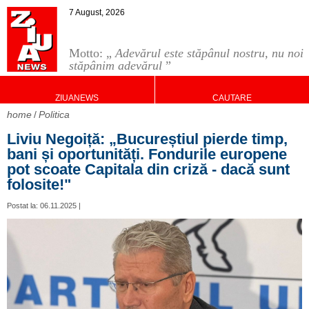
7 August, 2026
Motto: „
Adevărul este stăpânul nostru, nu noi
stăpânim adevărul
”
ZIUANEWS
CAUTARE
home
Politica
Liviu Negoiță: „Bucureștiul pierde timp,
bani și oportunități. Fondurile europene
pot scoate Capitala din criză - dacă sunt
folosite!"
Postat la: 06.11.2025 |