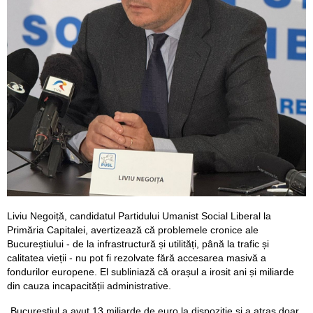
Liviu Negoiță, candidatul Partidului Umanist Social Liberal la
Primăria Capitalei, avertizează că problemele cronice ale
Bucureștiului - de la infrastructură și utilități, până la trafic și
calitatea vieții - nu pot fi rezolvate fără accesarea masivă a
fondurilor europene. El subliniază că orașul a irosit ani și miliarde
din cauza incapacității administrative.
„Bucureștiul a avut 13 miliarde de euro la dispoziție și a atras doar