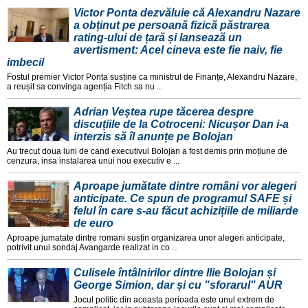
Victor Ponta dezvăluie că Alexandru Nazare
a obținut pe persoană fizică păstrarea
rating-ului de țară și lansează un
avertisment: Acel cineva este fie naiv, fie
imbecil
Fostul premier Victor Ponta susține ca ministrul de Finanțe, Alexandru Nazare,
a reușit sa convinga agenția Fitch sa nu ...
Adrian Veștea rupe tăcerea despre
discuțiile de la Cotroceni: Nicușor Dan i-a
interzis să îl anunțe pe Bolojan
Au trecut doua luni de cand executivul Bolojan a fost demis prin moțiune de
cenzura, insa instalarea unui nou executiv e ...
Aproape jumătate dintre români vor alegeri
anticipate. Ce spun de programul SAFE și
felul în care s-au făcut achizițiile de miliarde
de euro
Aproape jumatate dintre romani susțin organizarea unor alegeri anticipate,
potrivit unui sondaj Avangarde realizat in co ...
Culisele întâlnirilor dintre Ilie Bolojan și
George Simion, dar și cu "sforarul" AUR
Jocul politic din aceasta perioada este unul extrem de