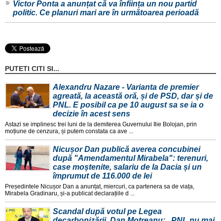
Victor Ponta a anunțat că va înființa un nou partid
politic. Ce planuri mari are în următoarea perioadă
PUTETI CITI SI...
Alexandru Nazare - Varianta de premier
agreată, la această oră, și de PSD, dar și de
PNL. E posibil ca pe 10 august sa se ia o
decizie în acest sens
Astazi se implinesc trei luni de la demiterea Guvernului Ilie Bolojan, prin
moțiune de cenzura, și putem constata ca ave ...
Nicușor Dan publică averea concubinei
după "Amendamentul Mirabela": terenuri,
case moștenite, salariu de la Dacia și un
împrumut de 116.000 de lei
Președintele Nicușor Dan a anunțat, miercuri, ca partenera sa de viața,
Mirabela Gradinaru, și-a publicat declarațiile d ...
Scandal după votul pe Legea
decarbonizării. Dan Motreanu: „PNL nu mai