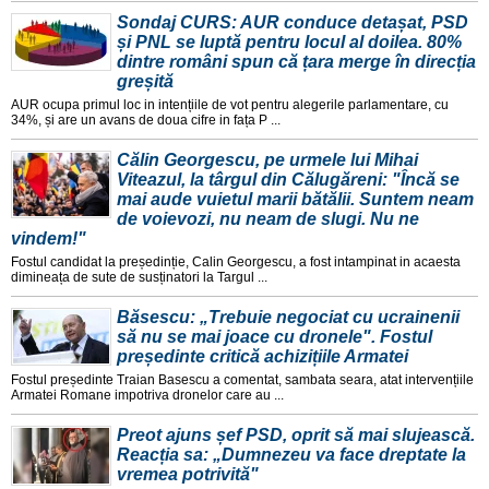
Sondaj CURS: AUR conduce detașat, PSD
și PNL se luptă pentru locul al doilea. 80%
dintre români spun că țara merge în direcția
greșită
AUR ocupa primul loc in intențiile de vot pentru alegerile parlamentare, cu
34%, și are un avans de doua cifre in fața P ...
Călin Georgescu, pe urmele lui Mihai
Viteazul, la târgul din Călugăreni: "Încă se
mai aude vuietul marii bătălii. Suntem neam
de voievozi, nu neam de slugi. Nu ne
vindem!"
Fostul candidat la președinție, Calin Georgescu, a fost intampinat in acaesta
dimineața de sute de susținatori la Targul ...
Băsescu: „Trebuie negociat cu ucrainenii
să nu se mai joace cu dronele". Fostul
președinte critică achizițiile Armatei
Fostul președinte Traian Basescu a comentat, sambata seara, atat intervențiile
Armatei Romane impotriva dronelor care au ...
Preot ajuns șef PSD, oprit să mai slujească.
Reacția sa: „Dumnezeu va face dreptate la
vremea potrivită"