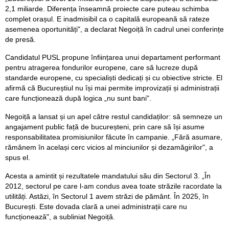
2,1 miliarde. Diferența înseamnă proiecte care puteau schimba
complet orașul. E inadmisibil ca o capitală europeană să rateze
asemenea oportunități", a declarat Negoiță în cadrul unei conferințe
de presă.
Candidatul PUSL propune înființarea unui departament performant
pentru atragerea fondurilor europene, care să lucreze după
standarde europene, cu specialiști dedicați și cu obiective stricte. El
afirmă că Bucureștiul nu își mai permite improvizații și administrații
care funcționează după logica „nu sunt bani".
Negoiță a lansat și un apel către restul candidaților: să semneze un
angajament public față de bucureșteni, prin care să își asume
responsabilitatea promisiunilor făcute în campanie. „Fără asumare,
rămânem în același cerc vicios al minciunilor și dezamăgirilor", a
spus el.
Acesta a amintit și rezultatele mandatului său din Sectorul 3. „În
2012, sectorul pe care l-am condus avea toate străzile racordate la
utilități. Astăzi, în Sectorul 1 avem străzi de pământ. În 2025, în
București. Este dovada clară a unei administrații care nu
funcționează", a subliniat Negoiță.