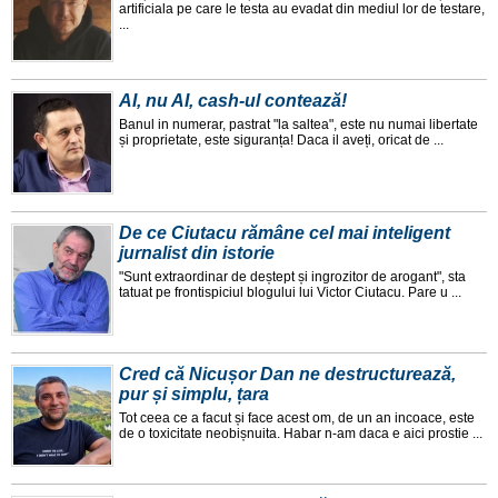
artificiala pe care le testa au evadat din mediul lor de testare,
...
AI, nu AI, cash-ul contează!
Banul in numerar, pastrat "la saltea", este nu numai libertate
și proprietate, este siguranța! Daca il aveți, oricat de ...
De ce Ciutacu rămâne cel mai inteligent
jurnalist din istorie
"Sunt extraordinar de deștept și ingrozitor de arogant", sta
tatuat pe frontispiciul blogului lui Victor Ciutacu. Pare u ...
Cred că Nicușor Dan ne destructurează,
pur și simplu, țara
Tot ceea ce a facut și face acest om, de un an incoace, este
de o toxicitate neobișnuita. Habar n-am daca e aici prostie ...