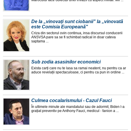
Marocului face obiectul unei invazii cu aspect militar. Mii ...
De la „vinovați sunt ciobanii" la „vinovată
este Comisia Europeană"
Criza din sectorul ovin continua, insa discursul conducerii
ANSVSA pare sa se fi schimbat radical in doar cateva
saptama ...
Sub zodia asasinilor economici
Exista carți care nu te lasa sa ramai neatent, nu pentru ca ar
aduce revelații spectaculoase, ci pentru ca pun in ordine ...
Culmea cocalarismului - Cazul Fauci
În ultimele minute ale mandatului sau de adormit, Biden l-a
grațiat preventiv pe Anthony Fauci, medicul - fanion a ...