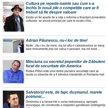
Cultura pe repede-nainte sau cum s-a
închis în nouă zile o competiție care ar fi
trebuit să fie despre valoare
Exista un fel aparte de a rata o reforma a finanțarii proiectelor
culturale: sa anunți principii pe care le incalci chia ...
Adrian Păunescu, nu-i loc de tine!
Motto: „Nu-i loc de mine, ma tot aflu-n calea/acelora ce merg
spre monumente,/ma vor calca-n picioare, ma vor tund ...
Minciuna cu secretul pepenilor de Dăbuleni
furat de securitate din America
Ristea Priboi este unul dintre pacalicii securitații care se
lauda cu izbanda de a fi introdus clandestin in Romania mat
...
Salvatorul este, de fapt, dușmanul, marele
potrivnic...
Omenirea s-a lansat intr-o cursa nebuneasca, aproape
sinucigașa, de construcție a mașinilor ganditoare (inteligența