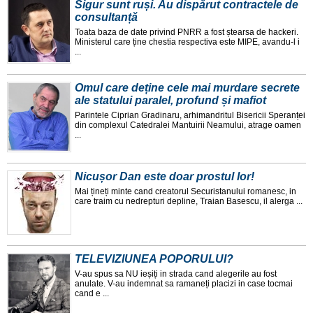
Sigur sunt ruși. Au dispărut contractele de
consultanță
Toata baza de date privind PNRR a fost ștearsa de hackeri.
Ministerul care ține chestia respectiva este MIPE, avandu-l i
...
Omul care deține cele mai murdare secrete
ale statului paralel, profund și mafiot
Parintele Ciprian Gradinaru, arhimandritul Bisericii Speranței
din complexul Catedralei Mantuirii Neamului, atrage oamen
...
Nicușor Dan este doar prostul lor!
Mai țineți minte cand creatorul Securistanului romanesc, in
care traim cu nedrepturi depline, Traian Basescu, il alerga ...
TELEVIZIUNEA POPORULUI?
V-au spus sa NU ieșiți in strada cand alegerile au fost
anulate. V-au indemnat sa ramaneți placizi in case tocmai
cand e ...