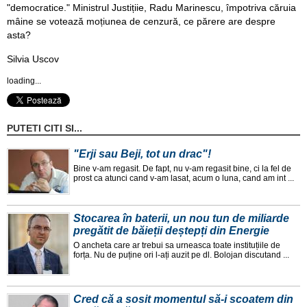
"democratice." Ministrul Justițiie, Radu Marinescu, împotriva căruia
mâine se votează moțiunea de cenzură, ce părere are despre
asta?
Silvia Uscov
loading...
PUTETI CITI SI...
"Erji sau Beji, tot un drac"!
Bine v-am regasit. De fapt, nu v-am regasit bine, ci la fel de
prost ca atunci cand v-am lasat, acum o luna, cand am int ...
Stocarea în baterii, un nou tun de miliarde
pregătit de băieții deștepți din Energie
O ancheta care ar trebui sa urneasca toate instituțiile de
forța. Nu de puține ori l-ați auzit pe dl. Bolojan discutand ...
Cred că a sosit momentul să-i scoatem din