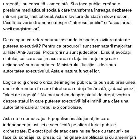
urgență," nu consultă - amenință. Și o face public, creând o
presiune mediatică și socială care transformă întreaga dezbatere
într-un șantaj instituțional. Asta e lovitura de stat în slow motion,
făcută cu vorbe frumoase despre "interesul public" și "ascultarea
vocii magistraților".
De ce spun ca referendumul ascunde in spate o lovitura data de
puterea executivă? Pentru ca procurorii sunt semnatarii majoritari
ai listei Anti-Justitie. Procurorii nu sunt judecători. Ei sunt avocații
statului, cei care susțin acuzarea în fața instanțelor și care
acționează sub autoritatea Ministerului Justiției - deci sub
autoritatea executivului. Asta e natura funcției lor.
Logica e: îți creez o criză de imagine publică, te pun sub presiunea
unui referendum în care întrebarea e deja încărcată, și dacă pierzi,
"pleci de urgență." Nu mai vorbim despre statul de drept, vorbim
despre statul în care puterea executivă își elimină una câte una
autoritățile care ar trebui s-o controleze.
Asta nu e democrație. E populism instituțional, în care
independența justiției e sacrificată pe altarul furiei publice
orchestrate. E exact tipul de atac care nu se face cu tancuri - se
face cu sondaje, cu presă, cu indignare amplificată și cu amenințări