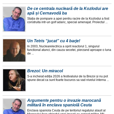
De ce centrala nucleară de la Kozlodui are
apă și Cernavodă ba
Stația de pompare a apei pentru racire de la Kozlodui a fost
construita intr-un golf adanc, special amenajat. Proiectul ...
Un Tetris “jucat” cu 4 barje!
In 2003, Nuclearelectrica a oprit reactorul 1, singurul
functional atunci, din cauza secetei, pierzand aproape o luna
de ...
Brezoi: Un miracol
S-a incheiat ediția 2026 a festivalului de la Brezoi și nu pot
spune decat ca sunt foarte bucuros sa vad nivelul interna ...
Argumente pentru o invazie marocană
militară în enclava spaniolă Ceuta
Enclava spaniola Ceuta de pe teritoriul regatului alauit al