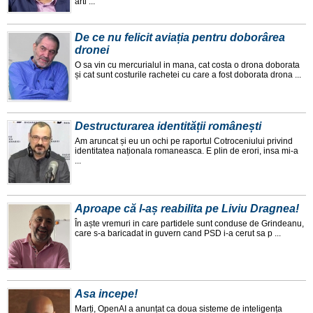
arti ...
De ce nu felicit aviația pentru doborârea
dronei
O sa vin cu mercurialul in mana, cat costa o drona doborata
și cat sunt costurile rachetei cu care a fost doborata drona ...
Destructurarea identității românești
Am aruncat și eu un ochi pe raportul Cotroceniului privind
identitatea naționala romaneasca. E plin de erori, insa mi-a
...
Aproape că l-aș reabilita pe Liviu Dragnea!
În aște vremuri in care partidele sunt conduse de Grindeanu,
care s-a baricadat in guvern cand PSD i-a cerut sa p ...
Asa incepe!
Marți, OpenAI a anunțat ca doua sisteme de inteligența