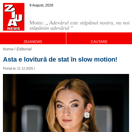
9 August, 2026
Motto: „
Adevărul este stăpânul nostru, nu noi
stăpânim adevărul
”
ZIUANEWS
CAUTARE
home
Editorial
Asta e lovitură de stat în slow motion!
Postat la: 21.12.2025 |