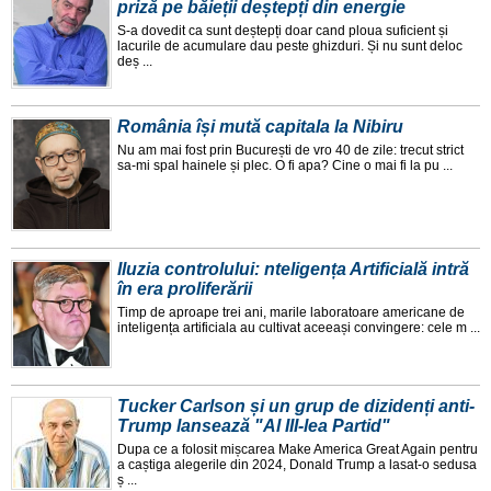
priză pe băieții deștepți din energie
S-a dovedit ca sunt deștepți doar cand ploua suficient și
lacurile de acumulare dau peste ghizduri. Și nu sunt deloc
deș ...
România își mută capitala la Nibiru
Nu am mai fost prin București de vro 40 de zile: trecut strict
sa-mi spal hainele și plec. O fi apa? Cine o mai fi la pu ...
Iluzia controlului: nteligența Artificială intră
în era proliferării
Timp de aproape trei ani, marile laboratoare americane de
inteligența artificiala au cultivat aceeași convingere: cele m ...
Tucker Carlson și un grup de dizidenți anti-
Trump lansează "Al III-lea Partid"
Dupa ce a folosit mișcarea Make America Great Again pentru
a caștiga alegerile din 2024, Donald Trump a lasat-o sedusa
ș ...