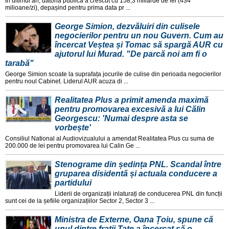
În ultimul an, datoria publica a crescut cu 158,3 miliarde de lei (434
milioane/zi), depașind pentru prima data pr ...
George Simion, dezvăluiri din culisele
negocierilor pentru un nou Guvern. Cum au
încercat Veștea și Tomac să spargă AUR cu
ajutorul lui Murad. "De parcă noi am fi o
tarabă"
George Simion scoate la suprafața jocurile de culise din perioada negocierilor
pentru noul Cabinet. Liderul AUR acuza di ...
Realitatea Plus a primit amenda maximă
pentru promovarea excesivă a lui Călin
Georgescu: 'Numai despre asta se
vorbește'
Consiliul National al Audiovizualului a amendat Realitatea Plus cu suma de
200.000 de lei pentru promovarea lui Calin Ge ...
Stenograme din ședința PNL. Scandal între
gruparea disidentă și actuala conducere a
partidului
Liderii de organizații inlaturați de conducerea PNL din funcții
sunt cei de la șefiile organizațiilor Sector 2, Sector 3 ...
Ministra de Externe, Oana Țoiu, spune că
unul dintre frații Tate a încercat să o