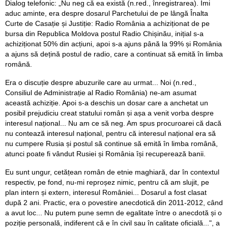
Dialog telefonic: „Nu neg că ea există (n.red., înregistrarea). Îmi
aduc aminte, era despre dosarul Parchetului de pe lângă Înalta
Curte de Casație și Justiție: Radio România a achiziționat de pe
bursa din Republica Moldova postul Radio Chișinău, inițial s-a
achiziționat 50% din acțiuni, apoi s-a ajuns până la 99% și România
a ajuns să dețină postul de radio, care a continuat să emită în limba
română.
Era o discuție despre abuzurile care au urmat... Noi (n.red.,
Consiliul de Administrație al Radio România) ne-am asumat
această achiziție. Apoi s-a deschis un dosar care a anchetat un
posibil prejudiciu creat statului român și așa a venit vorba despre
interesul național... Nu am ce să neg. Am spus procuroarei că dacă
nu contează interesul național, pentru că interesul național era să
nu cumpere Rusia și postul să continue să emită în limba română,
atunci poate fi vândut Rusiei și România își recuperează banii.
Eu sunt ungur, cetățean român de etnie maghiară, dar în contextul
respectiv, pe fond, nu-mi reproșez nimic, pentru că am slujit, pe
plan intern și extern, interesul României... Dosarul a fost clasat
după 2 ani. Practic, era o povestire anecdotică din 2011-2012, când
a avut loc... Nu putem pune semn de egalitate între o anecdotă și o
poziție personală, indiferent că e în civil sau în calitate oficială...", a