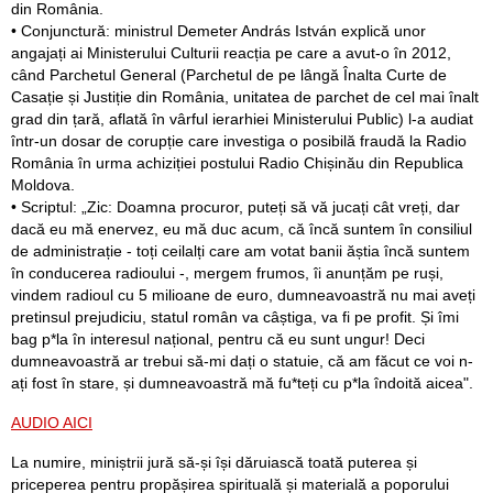
din România.
• Conjunctură: ministrul Demeter András István explică unor
angajați ai Ministerului Culturii reacția pe care a avut-o în 2012,
când Parchetul General (Parchetul de pe lângă Înalta Curte de
Casație și Justiție din România, unitatea de parchet de cel mai înalt
grad din țară, aflată în vârful ierarhiei Ministerului Public) l-a audiat
într-un dosar de corupție care investiga o posibilă fraudă la Radio
România în urma achiziției postului Radio Chișinău din Republica
Moldova.
• Scriptul: „Zic: Doamna procuror, puteți să vă jucați cât vreți, dar
dacă eu mă enervez, eu mă duc acum, că încă suntem în consiliul
de administrație - toți ceilalți care am votat banii ăștia încă suntem
în conducerea radioului -, mergem frumos, îi anunțăm pe ruși,
vindem radioul cu 5 milioane de euro, dumneavoastră nu mai aveți
pretinsul prejudiciu, statul român va câștiga, va fi pe profit. Și îmi
bag p*la în interesul național, pentru că eu sunt ungur! Deci
dumneavoastră ar trebui să-mi dați o statuie, că am făcut ce voi n-
ați fost în stare, și dumneavoastră mă fu*teți cu p*la îndoită aicea".
AUDIO AICI
La numire, miniștrii jură să-și își dăruiască toată puterea și
priceperea pentru propășirea spirituală și materială a poporului