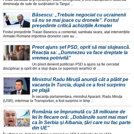
dimineața de sute de susținatori la Targul ...
Băsescu: „Trebuie negociat cu ucrainenii
să nu se mai joace cu dronele". Fostul
președinte critică achizițiile Armatei
Fostul președinte Traian Basescu a comentat, sambata seara, atat intervențiile
Armatei Romane impotriva dronelor care au ...
Preot ajuns șef PSD, oprit să mai slujească.
Reacția sa: „Dumnezeu va face dreptate la
vremea potrivită"
Un preot devenit politician PSD a ajuns sa fie cercetat
disciplinar și oprit din a sluji dupa ce superiorii ierarhici di ...
Ministrul Radu Miruță anunță cât a plătit pe
vacanța în Turcia, după ce a fost surprins
pe plajă
În vacanța parlamentara, ministrul Apararii, Radu Miruța
(USR), interimar la Transporturi, a fost surprins in timp ...
România se împrumută cu 18 milioane de
lei în fiecare oră: „Dobânzile sunt mai mari
ca în Serbia și Albania, țări care nu fac parte
din UE"