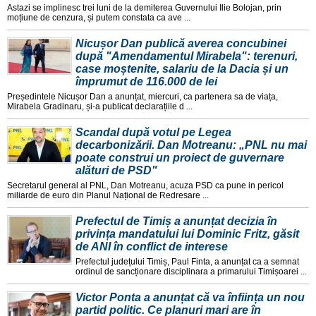
Astazi se implinesc trei luni de la demiterea Guvernului Ilie Bolojan, prin
moțiune de cenzura, și putem constata ca ave ...
Nicușor Dan publică averea concubinei
după "Amendamentul Mirabela": terenuri,
case moștenite, salariu de la Dacia și un
împrumut de 116.000 de lei
Președintele Nicușor Dan a anunțat, miercuri, ca partenera sa de viața,
Mirabela Gradinaru, și-a publicat declarațiile d ...
Scandal după votul pe Legea
decarbonizării. Dan Motreanu: „PNL nu mai
poate construi un proiect de guvernare
alături de PSD"
Secretarul general al PNL, Dan Motreanu, acuza PSD ca pune in pericol
miliarde de euro din Planul Național de Redresare ...
Prefectul de Timiș a anunțat decizia în
privința mandatului lui Dominic Fritz, găsit
de ANI în conflict de interese
Prefectul județului Timiș, Paul Finta, a anunțat ca a semnat
ordinul de sancționare disciplinara a primarului Timișoarei ...
Victor Ponta a anunțat că va înființa un nou
partid politic. Ce planuri mari are în