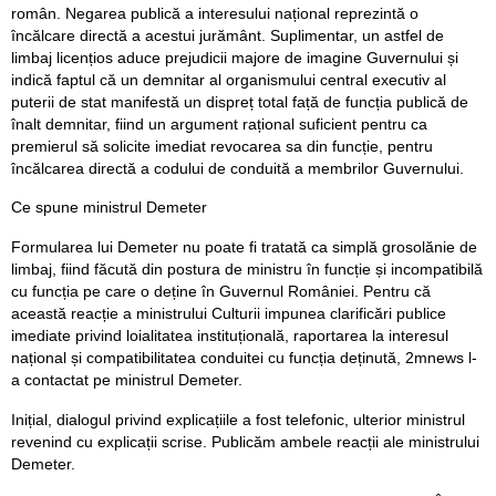
român. Negarea publică a interesului național reprezintă o
încălcare directă a acestui jurământ. Suplimentar, un astfel de
limbaj licențios aduce prejudicii majore de imagine Guvernului și
indică faptul că un demnitar al organismului central executiv al
puterii de stat manifestă un dispreț total față de funcția publică de
înalt demnitar, fiind un argument rațional suficient pentru ca
premierul să solicite imediat revocarea sa din funcție, pentru
încălcarea directă a codului de conduită a membrilor Guvernului.
Ce spune ministrul Demeter
Formularea lui Demeter nu poate fi tratată ca simplă grosolănie de
limbaj, fiind făcută din postura de ministru în funcție și incompatibilă
cu funcția pe care o deține în Guvernul României. Pentru că
această reacție a ministrului Culturii impunea clarificări publice
imediate privind loialitatea instituțională, raportarea la interesul
național și compatibilitatea conduitei cu funcția deținută, 2mnews l-
a contactat pe ministrul Demeter.
Inițial, dialogul privind explicațiile a fost telefonic, ulterior ministrul
revenind cu explicații scrise. Publicăm ambele reacții ale ministrului
Demeter.