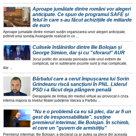
Aproape jumătate dintre români vor alegeri
anticipate. Ce spun de programul SAFE și
felul în care s-au făcut achizițiile de miliarde
de euro
Aproape jumatate dintre romani susțin organizarea unor alegeri anticipate,
potrivit unui sondaj Avangarde realizat in co ...
Culisele întâlnirilor dintre Ilie Bolojan și
George Simion, dar și cu "sforarul" AUR
Jocul politic din aceasta perioada este unul extrem de
complicat, iar in subterane jocurile sunt și mai complicate,
dar ...
Bărbatul care a cerut împușcarea lui Sorin
Grindeanu riscă sancțiuni în PNL. Liderul
PSD i-a făcut deja plângere penală
Derapajele de limbaj din mediul virtual au provocat o criza
interna majora la nivelul filialei județene Valcea a Partidu ...
"Nu e o problemă ca eu să plec, dar ar fi un
gest de iresponsabilitate", susține
premierul interimar, Ilie Bolojan. În schimb,
el cere un "guvern de armistițiu"
Premierul interimar, Ilie Bolojan, a declarat ca ar putea sa plece din aceasta