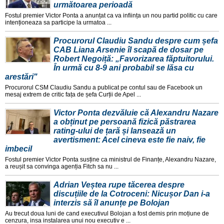
următoarea perioadă
Fostul premier Victor Ponta a anunțat ca va inființa un nou partid politic cu care
intenționeaza sa participe la urmatoa ...
Procurorul Claudiu Sandu despre cum șefa
CAB Liana Arsenie îl scapă de dosar pe
Robert Negoiță: „Favorizarea făptuitorului.
În urmă cu 8-9 ani probabil se lăsa cu
arestări"
Procurorul CSM Claudiu Sandu a publicat pe contul sau de Facebook un
mesaj extrem de critic fața de șefa Curții de Apel ...
Victor Ponta dezvăluie că Alexandru Nazare
a obținut pe persoană fizică păstrarea
rating-ului de țară și lansează un
avertisment: Acel cineva este fie naiv, fie
imbecil
Fostul premier Victor Ponta susține ca ministrul de Finanțe, Alexandru Nazare,
a reușit sa convinga agenția Fitch sa nu ...
Adrian Veștea rupe tăcerea despre
discuțiile de la Cotroceni: Nicușor Dan i-a
interzis să îl anunțe pe Bolojan
Au trecut doua luni de cand executivul Bolojan a fost demis prin moțiune de
cenzura, insa instalarea unui nou executiv e ...