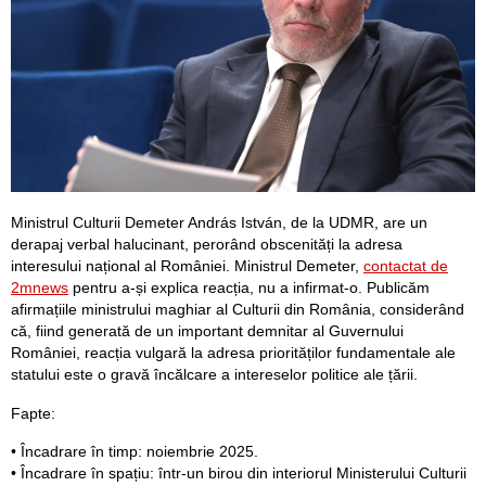
Ministrul Culturii Demeter András István, de la UDMR, are un
derapaj verbal halucinant, perorând obscenități la adresa
interesului național al României. Ministrul Demeter,
contactat de
2mnews
pentru a-și explica reacția, nu a infirmat-o. Publicăm
afirmațiile ministrului maghiar al Culturii din România, considerând
că, fiind generată de un important demnitar al Guvernului
României, reacția vulgară la adresa priorităților fundamentale ale
statului este o gravă încălcare a intereselor politice ale țării.
Fapte:
• Încadrare în timp: noiembrie 2025.
• Încadrare în spațiu: într-un birou din interiorul Ministerului Culturii