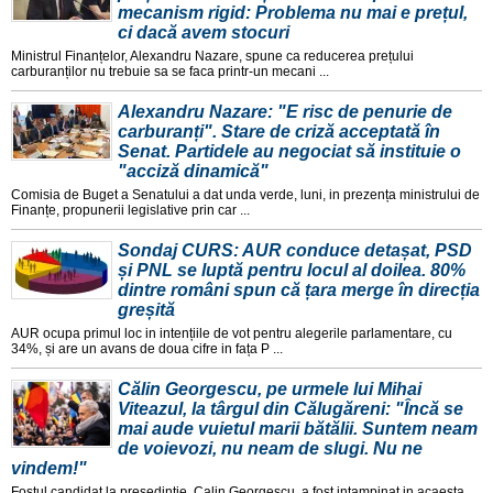
mecanism rigid: Problema nu mai e prețul,
ci dacă avem stocuri
Ministrul Finanțelor, Alexandru Nazare, spune ca reducerea prețului
carburanților nu trebuie sa se faca printr-un mecani ...
Alexandru Nazare: "E risc de penurie de
carburanți". Stare de criză acceptată în
Senat. Partidele au negociat să instituie o
"acciză dinamică"
Comisia de Buget a Senatului a dat unda verde, luni, in prezența ministrului de
Finanțe, propunerii legislative prin car ...
Sondaj CURS: AUR conduce detașat, PSD
și PNL se luptă pentru locul al doilea. 80%
dintre români spun că țara merge în direcția
greșită
AUR ocupa primul loc in intențiile de vot pentru alegerile parlamentare, cu
34%, și are un avans de doua cifre in fața P ...
Călin Georgescu, pe urmele lui Mihai
Viteazul, la târgul din Călugăreni: "Încă se
mai aude vuietul marii bătălii. Suntem neam
de voievozi, nu neam de slugi. Nu ne
vindem!"
Fostul candidat la președinție, Calin Georgescu, a fost intampinat in acaesta