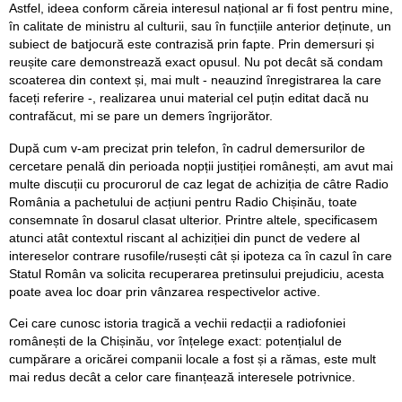
Astfel, ideea conform căreia interesul național ar fi fost pentru mine,
în calitate de ministru al culturii, sau în funcțiile anterior deținute, un
subiect de batjocură este contrazisă prin fapte. Prin demersuri și
reușite care demonstrează exact opusul. Nu pot decât să condam
scoaterea din context și, mai mult - neauzind înregistrarea la care
faceți referire -, realizarea unui material cel puțin editat dacă nu
contrafăcut, mi se pare un demers îngrijorător.
După cum v-am precizat prin telefon, în cadrul demersurilor de
cercetare penală din perioada nopții justiției românești, am avut mai
multe discuții cu procurorul de caz legat de achiziția de câtre Radio
România a pachetului de acțiuni pentru Radio Chișinău, toate
consemnate în dosarul clasat ulterior. Printre altele, specificasem
atunci atât contextul riscant al achiziției din punct de vedere al
intereselor contrare rusofile/rusești cât și ipoteza ca în cazul în care
Statul Român va solicita recuperarea pretinsului prejudiciu, acesta
poate avea loc doar prin vânzarea respectivelor active.
Cei care cunosc istoria tragică a vechii redacții a radiofoniei
românești de la Chișinău, vor înțelege exact: potențialul de
cumpărare a oricărei companii locale a fost și a rămas, este mult
mai redus decât a celor care finanțează interesele potrivnice.