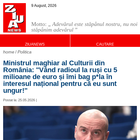
9 August, 2026
Motto: „
Adevărul este stăpânul nostru, nu noi
stăpânim adevărul
”
ZIUANEWS
CAUTARE
home
Politica
Ministrul maghiar al Culturii din
România: "Vând radioul la ruși cu 5
milioane de euro și îmi bag p*la în
interesul național pentru că eu sunt
ungur!"
Postat la: 25.05.2026 |