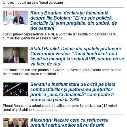
funcție, intrucat nu este "legat de scaun ...
Rareș Bogdan, declarație fulminantă
despre Ilie Bolojan: "El nu știe politică.
Deciziile lui sunt pregătite, din umbră, de
doi oameni"
Fostul prim-vicepreședinte al PNL a vorbit de tensiunile din partidul liberal,
cum au fost generate acestea și viitorul ...
Statul Paralel: Detalii din spatele prăbușirii
Guvernului Veștea. "Dacă țineți la el, nu-l
lăsați să meargă la sediul AUR, pentru că se
va face de râs"
Tensiunile din culisele prabușirii Guvernului Veștea ies la iveala printr-o serie
de dezvaluiri care arata cum liderii c ...
Senatul a instituit stare de criză pe piața
combustibililor și plafonarea prețurilor
printr-o „acciză dinamică" care poate fi
redusă cu până la 25%
Plenul Senatului a adoptat luni, in calitate de prim for sesizat, cu 115 voturi
„pentru" și 8 abțineri o propunere ...
Alexandru Nazare cere ca reducerea
prețului carburanților să nu fie prin