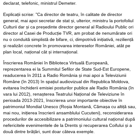
declarat, telefonic, ministrul Demeter.
Explicații scrise: "Ca director de teatru, în calitate de director
general, mai apoi secretar de stat și, ulterior, ministru la portofoliul
Culturii dar și ca președinte director general al Radioului Public ori
director al Casei de Producție TVR, am probat de nenumărate ori
nu o conduită simplistă de bifare, ci, dimpotrivă inițiativă, reziliență
și realizări concrete în promovarea intereselor României, atât pe
plan local, național cât și internațional.
Înscrierea României în Biblioteca Virtuală Europeană,
reprezentarea ei la Summitul Sefilor de State Sud-Est Europene,
readucerea în 2011 a Radio România și mai apoi a Televiziunii
Române (în 2013) în spațiul audiovizual din Republica Moldova,
evitarea închiderii emisiei posturilor publice ale Radio România (în
vara lui 2012), renașterea Teatrului Național de Televiziune în
perioada 2013-2021, înscrierea unor importante obiective în
patrimoniul Mondial Unesco (Roșia Montană, Cămașa cu altiță sau,
mai nou, inițierea înscrierii ansamblului Cucuteni), reconsiderarea
procedurilor de accesibilizare a patrimoniului cultural național după
nefericitele evenimentele de la Drents și recuperarea Coifului și a
două dintre brățări, sunt doar câteva exemple.