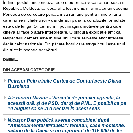
În fine, postul funcționează, este o puternică voce românească în
Republica Moldova, iar dosarul a fost închis în urmă cu un deceniu.
Perioada de cercetare penală însă rămâne pentru mine o rană
care nu se închide ușor - dar de aici până la concluziile formulate
este cale lungă. Sincer nu îmi pot imagina motivele pentru care
cineva ar face o atare interpretare. O singură explicație am: că
respectivul demers este în sine unul care servește altor interese
decât celor naționale. Din păcate hoțul care striga hoțul este unul
din tristele noastre adevăruri."
loading...
DIN ACEEASI CATEGORIE...
Petrișor Peiu trimite Curtea de Conturi peste Diana
Buzoianu
Alexandru Nazare - Varianta de premier agreată, la
această oră, și de PSD, dar și de PNL. E posibil ca pe
10 august sa se ia o decizie în acest sens
Nicușor Dan publică averea concubinei după
"Amendamentul Mirabela": terenuri, case moștenite,
salariu de la Dacia și un împrumut de 116.000 de lei