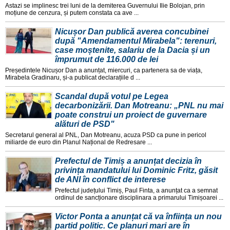
Astazi se implinesc trei luni de la demiterea Guvernului Ilie Bolojan, prin
moțiune de cenzura, și putem constata ca ave ...
Nicușor Dan publică averea concubinei
după "Amendamentul Mirabela": terenuri,
case moștenite, salariu de la Dacia și un
împrumut de 116.000 de lei
Președintele Nicușor Dan a anunțat, miercuri, ca partenera sa de viața,
Mirabela Gradinaru, și-a publicat declarațiile d ...
Scandal după votul pe Legea
decarbonizării. Dan Motreanu: „PNL nu mai
poate construi un proiect de guvernare
alături de PSD"
Secretarul general al PNL, Dan Motreanu, acuza PSD ca pune in pericol
miliarde de euro din Planul Național de Redresare ...
Prefectul de Timiș a anunțat decizia în
privința mandatului lui Dominic Fritz, găsit
de ANI în conflict de interese
Prefectul județului Timiș, Paul Finta, a anunțat ca a semnat
ordinul de sancționare disciplinara a primarului Timișoarei ...
Victor Ponta a anunțat că va înființa un nou
partid politic. Ce planuri mari are în