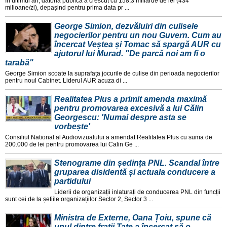
În ultimul an, datoria publica a crescut cu 158,3 miliarde de lei (434
milioane/zi), depașind pentru prima data pr ...
George Simion, dezvăluiri din culisele
negocierilor pentru un nou Guvern. Cum au
încercat Veștea și Tomac să spargă AUR cu
ajutorul lui Murad. "De parcă noi am fi o
tarabă"
George Simion scoate la suprafața jocurile de culise din perioada negocierilor
pentru noul Cabinet. Liderul AUR acuza di ...
Realitatea Plus a primit amenda maximă
pentru promovarea excesivă a lui Călin
Georgescu: 'Numai despre asta se
vorbește'
Consiliul National al Audiovizualului a amendat Realitatea Plus cu suma de
200.000 de lei pentru promovarea lui Calin Ge ...
Stenograme din ședința PNL. Scandal între
gruparea disidentă și actuala conducere a
partidului
Liderii de organizații inlaturați de conducerea PNL din funcții
sunt cei de la șefiile organizațiilor Sector 2, Sector 3 ...
Ministra de Externe, Oana Țoiu, spune că
unul dintre frații Tate a încercat să o