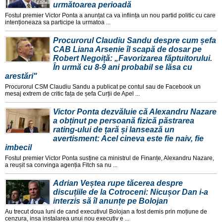
următoarea perioadă
Fostul premier Victor Ponta a anunțat ca va inființa un nou partid politic cu care
intenționeaza sa participe la urmatoa ...
Procurorul Claudiu Sandu despre cum șefa
CAB Liana Arsenie îl scapă de dosar pe
Robert Negoiță: „Favorizarea făptuitorului.
În urmă cu 8-9 ani probabil se lăsa cu
arestări"
Procurorul CSM Claudiu Sandu a publicat pe contul sau de Facebook un
mesaj extrem de critic fața de șefa Curții de Apel ...
Victor Ponta dezvăluie că Alexandru Nazare
a obținut pe persoană fizică păstrarea
rating-ului de țară și lansează un
avertisment: Acel cineva este fie naiv, fie
imbecil
Fostul premier Victor Ponta susține ca ministrul de Finanțe, Alexandru Nazare,
a reușit sa convinga agenția Fitch sa nu ...
Adrian Veștea rupe tăcerea despre
discuțiile de la Cotroceni: Nicușor Dan i-a
interzis să îl anunțe pe Bolojan
Au trecut doua luni de cand executivul Bolojan a fost demis prin moțiune de
cenzura, insa instalarea unui nou executiv e ...