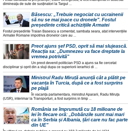
dimineața de sute de susținatori la Targul ...
Băsescu: „Trebuie negociat cu ucrainenii
să nu se mai joace cu dronele". Fostul
președinte critică achizițiile Armatei
Fostul președinte Traian Basescu a comentat, sambata seara, atat intervențiile
Armatei Romane impotriva dronelor care au ...
Preot ajuns șef PSD, oprit să mai slujească.
Reacția sa: „Dumnezeu va face dreptate la
vremea potrivită"
Un preot devenit politician PSD a ajuns sa fie cercetat
disciplinar și oprit din a sluji dupa ce superiorii ierarhici di ...
Ministrul Radu Miruță anunță cât a plătit pe
vacanța în Turcia, după ce a fost surprins
pe plajă
În vacanța parlamentara, ministrul Apararii, Radu Miruța
(USR), interimar la Transporturi, a fost surprins in timp ...
România se împrumută cu 18 milioane de
lei în fiecare oră: „Dobânzile sunt mai mari
ca în Serbia și Albania, țări care nu fac parte
din UE"