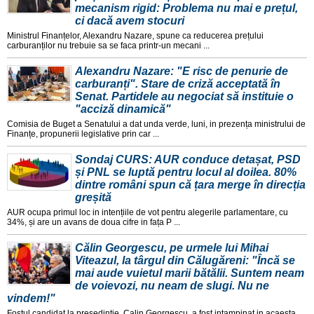
mecanism rigid: Problema nu mai e prețul,
ci dacă avem stocuri
Ministrul Finanțelor, Alexandru Nazare, spune ca reducerea prețului
carburanților nu trebuie sa se faca printr-un mecani ...
Alexandru Nazare: "E risc de penurie de
carburanți". Stare de criză acceptată în
Senat. Partidele au negociat să instituie o
"acciză dinamică"
Comisia de Buget a Senatului a dat unda verde, luni, in prezența ministrului de
Finanțe, propunerii legislative prin car ...
Sondaj CURS: AUR conduce detașat, PSD
și PNL se luptă pentru locul al doilea. 80%
dintre români spun că țara merge în direcția
greșită
AUR ocupa primul loc in intențiile de vot pentru alegerile parlamentare, cu
34%, și are un avans de doua cifre in fața P ...
Călin Georgescu, pe urmele lui Mihai
Viteazul, la târgul din Călugăreni: "Încă se
mai aude vuietul marii bătălii. Suntem neam
de voievozi, nu neam de slugi. Nu ne
vindem!"
Fostul candidat la președinție, Calin Georgescu, a fost intampinat in acaesta