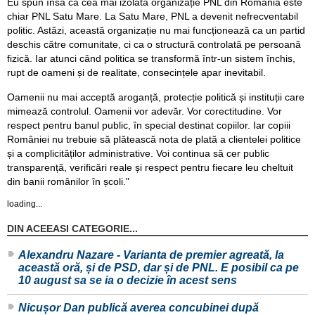
Eu spun însă că cea mai izolată organizație PNL din România este
chiar PNL Satu Mare. La Satu Mare, PNL a devenit nefrecventabil
politic. Astăzi, această organizație nu mai funcționează ca un partid
deschis către comunitate, ci ca o structură controlată pe persoană
fizică. Iar atunci când politica se transformă într-un sistem închis,
rupt de oameni și de realitate, consecințele apar inevitabil.
Oamenii nu mai acceptă aroganță, protecție politică și instituții care
mimează controlul. Oamenii vor adevăr. Vor corectitudine. Vor
respect pentru banul public, în special destinat copiilor. Iar copiii
României nu trebuie să plătească nota de plată a clientelei politice
și a complicităților administrative. Voi continua să cer public
transparență, verificări reale și respect pentru fiecare leu cheltuit
din banii românilor în școli."
loading...
DIN ACEEASI CATEGORIE...
Alexandru Nazare - Varianta de premier agreată, la
această oră, și de PSD, dar și de PNL. E posibil ca pe
10 august sa se ia o decizie în acest sens
Nicușor Dan publică averea concubinei după