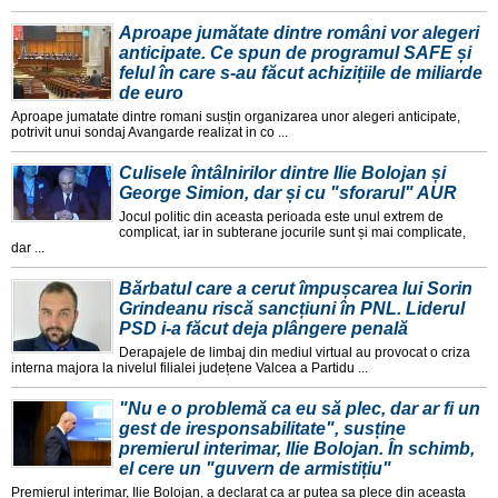
Aproape jumătate dintre români vor alegeri
anticipate. Ce spun de programul SAFE și
felul în care s-au făcut achizițiile de miliarde
de euro
Aproape jumatate dintre romani susțin organizarea unor alegeri anticipate,
potrivit unui sondaj Avangarde realizat in co ...
Culisele întâlnirilor dintre Ilie Bolojan și
George Simion, dar și cu "sforarul" AUR
Jocul politic din aceasta perioada este unul extrem de
complicat, iar in subterane jocurile sunt și mai complicate,
dar ...
Bărbatul care a cerut împușcarea lui Sorin
Grindeanu riscă sancțiuni în PNL. Liderul
PSD i-a făcut deja plângere penală
Derapajele de limbaj din mediul virtual au provocat o criza
interna majora la nivelul filialei județene Valcea a Partidu ...
"Nu e o problemă ca eu să plec, dar ar fi un
gest de iresponsabilitate", susține
premierul interimar, Ilie Bolojan. În schimb,
el cere un "guvern de armistițiu"
Premierul interimar, Ilie Bolojan, a declarat ca ar putea sa plece din aceasta