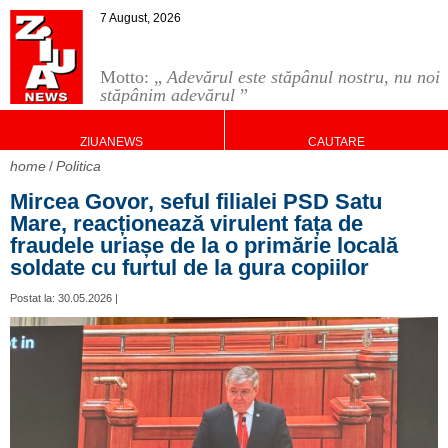
7 August, 2026
Motto: „
Adevărul este stăpânul nostru, nu noi
stăpânim adevărul
”
ZIUANEWS
CAUTARE
home
Politica
Mircea Govor, seful filialei PSD Satu
Mare, reacționează virulent fața de
fraudele uriașe de la o primărie locală
soldate cu furtul de la gura copiilor
Postat la: 30.05.2026 |