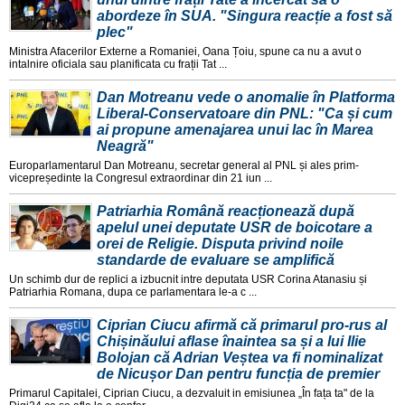
abordeze în SUA. "Singura reacție a fost să
plec"
Ministra Afacerilor Externe a Romaniei, Oana Țoiu, spune ca nu a avut o
intalnire oficiala sau planificata cu frații Tat ...
Dan Motreanu vede o anomalie în Platforma
Liberal-Conservatoare din PNL: "Ca și cum
ai propune amenajarea unui lac în Marea
Neagră"
Europarlamentarul Dan Motreanu, secretar general al PNL și ales prim-
vicepreședinte la Congresul extraordinar din 21 iun ...
Patriarhia Română reacționează după
apelul unei deputate USR de boicotare a
orei de Religie. Disputa privind noile
standarde de evaluare se amplifică
Un schimb dur de replici a izbucnit intre deputata USR Corina Atanasiu și
Patriarhia Romana, dupa ce parlamentara le-a c ...
Ciprian Ciucu afirmă că primarul pro-rus al
Chișinăului aflase înaintea sa și a lui Ilie
Bolojan că Adrian Veștea va fi nominalizat
de Nicușor Dan pentru funcția de premier
Primarul Capitalei, Ciprian Ciucu, a dezvaluit in emisiunea „În fața ta" de la