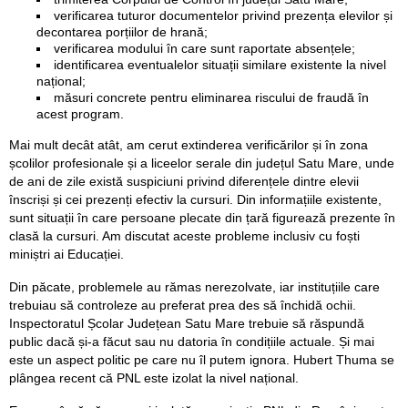
verificarea tuturor documentelor privind prezența elevilor și
decontarea porțiilor de hrană;
verificarea modului în care sunt raportate absențele;
identificarea eventualelor situații similare existente la nivel
național;
măsuri concrete pentru eliminarea riscului de fraudă în
acest program.
Mai mult decât atât, am cerut extinderea verificărilor și în zona
școlilor profesionale și a liceelor serale din județul Satu Mare, unde
de ani de zile există suspiciuni privind diferențele dintre elevii
înscriși și cei prezenți efectiv la cursuri. Din informațiile existente,
sunt situații în care persoane plecate din țară figurează prezente în
clasă la cursuri. Am discutat aceste probleme inclusiv cu foști
miniștri ai Educației.
Din păcate, problemele au rămas nerezolvate, iar instituțiile care
trebuiau să controleze au preferat prea des să închidă ochii.
Inspectoratul Școlar Județean Satu Mare trebuie să răspundă
public dacă și-a făcut sau nu datoria în condițiile actuale. Și mai
este un aspect politic pe care nu îl putem ignora. Hubert Thuma se
plângea recent că PNL este izolat la nivel național.