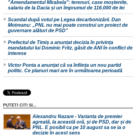
"Amendamentul Mirabela": terenuri, case moștenite,
salariu de la Dacia și un împrumut de 116.000 de lei
Scandal după votul pe Legea decarbonizării. Dan
Motreanu: „PNL nu mai poate construi un proiect de
guvernare alături de PSD"
Prefectul de Timiș a anunțat decizia în privința
mandatului lui Dominic Fritz, găsit de ANI în conflict de
interese
Victor Ponta a anunțat că va înființa un nou partid
politic. Ce planuri mari are în următoarea perioadă
PUTETI CITI SI...
Alexandru Nazare - Varianta de premier
agreată, la această oră, și de PSD, dar și de
PNL. E posibil ca pe 10 august sa se ia o
decizie în acest sens