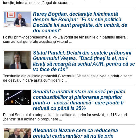
funcție, intrucat nu este "legat de scaun ...
Rareș Bogdan, declarație fulminantă
despre Ilie Bolojan: "El nu știe politică.
Deciziile lui sunt pregătite, din umbră, de
doi oameni"
Fostul prim-vicepreședinte al PNL a vorbit de tensiunile din partidul liberal,
cum au fost generate acestea și viitorul ...
Statul Paralel: Detalii din spatele prăbușirii
Guvernului Veștea. "Dacă țineți la el, nu-l
lăsați să meargă la sediul AUR, pentru că se
va face de râs"
Tensiunile din culisele prabușirii Guvernului Veștea ies la iveala printr-o serie
de dezvaluiri care arata cum liderii c ...
Senatul a instituit stare de criză pe piața
combustibililor și plafonarea prețurilor
printr-o „acciză dinamică" care poate fi
redusă cu până la 25%
Plenul Senatului a adoptat luni, in calitate de prim for sesizat, cu 115 voturi
„pentru" și 8 abțineri o propunere ...
Alexandru Nazare cere ca reducerea
prețului carburanților să nu fie prin