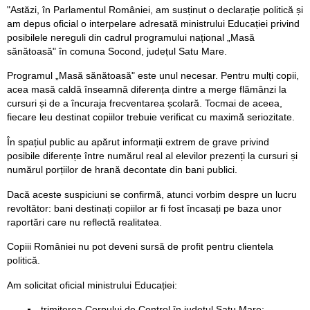
"Astăzi, în Parlamentul României, am susținut o declarație politică și
am depus oficial o interpelare adresată ministrului Educației privind
posibilele nereguli din cadrul programului național „Masă
sănătoasă" în comuna Socond, județul Satu Mare.
Programul „Masă sănătoasă" este unul necesar. Pentru mulți copii,
acea masă caldă înseamnă diferența dintre a merge flămânzi la
cursuri și de a încuraja frecventarea școlară. Tocmai de aceea,
fiecare leu destinat copiilor trebuie verificat cu maximă seriozitate.
În spațiul public au apărut informații extrem de grave privind
posibile diferențe între numărul real al elevilor prezenți la cursuri și
numărul porțiilor de hrană decontate din bani publici.
Dacă aceste suspiciuni se confirmă, atunci vorbim despre un lucru
revoltător: bani destinați copiilor ar fi fost încasați pe baza unor
raportări care nu reflectă realitatea.
Copiii României nu pot deveni sursă de profit pentru clientela
politică.
Am solicitat oficial ministrului Educației:
trimiterea Corpului de Control în județul Satu Mare;