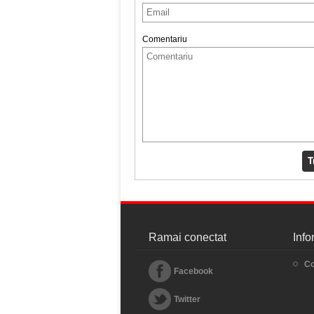
Comentariu
T
Ramai conectat
Info
Co
Facebook
Twitter