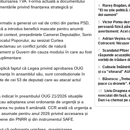
ambursarea TVA. Forma actuală a documentului
4.
Rareș Bogdan, de
entările privind finanțarea strategică și
"El nu știe politică.
doi oameni"
5.
Victor Ponta dez
normativ a generat un val de critici din partea PSD,
persoană fizică păs
ă a introdus beneficii mascate pentru anumiți
avertisment: Acel ci
st context, președintele Camerei Deputaților, Sorin
6.
Adrian Veștea ru
ocatul Poporului, au sesizat Curtea
Cotroceni: Nicușor 
reclamau un conflict juridic de natură
7.
Scandalul Pfize
rlament și Guvern din cauza modului în care au fost
răspunde acuzațiilo
uplimentare.
vorbiți de trădare d
8.
Culisele întâlniri
explică faptul că Legea privind aprobarea OUG
și cu "sforarul" A
anța în ansamblul său, sunt constituționale în
9.
Băsescu: „Trebui
late de cei 53 de deputați care au atacat actul
joace cu dronele". F
10.
Liviu Dragnea ex
executat din fașă, 
 a indicat în preambulul OUG 21/2026 situațiile
Dan l-a chemat pe a
ficau adoptarea unei ordonanțe de urgență și a
area nu putea fi amânată. CCR arată că urgența a
le asumate pentru anul 2026 privind accesarea și
opene din PNRR și din instrumentul SAFE.
inut că ordonanța urmărea „maximizarea