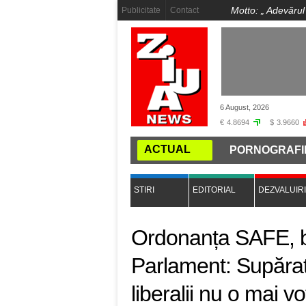
Motto: „
Adevărul
Publicitate
Contact
6 August, 2026
€
4.8694
$
3.9660
ACTUAL
ÎȘI MUTĂ CAPITALA LA NIBIRU
PORNOGRAFIE INFAN
STIRI
EDITORIAL
DEZVALUIRI
Ordonanța SAFE, b
Parlament: Supăraț
liberalii nu o mai v