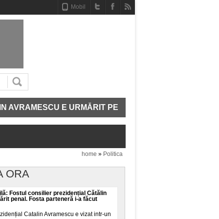
Mobil
AMESCU E URMĂRIT PENAL. FOSTA PARTENERĂ I-A FĂ
home
»
Politica
A ORA
lă: Fostul consilier prezidențial Cătălin
it penal. Fosta parteneră i-a făcut
ezidențial Catalin Avramescu e vizat intr-un