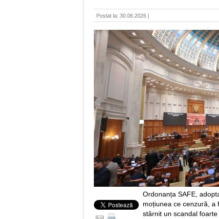
Postat la: 30.06.2026 |
Ordonanța SAFE, adoptat
moțiunea ce cenzură, a 
stârnit un scandal foart