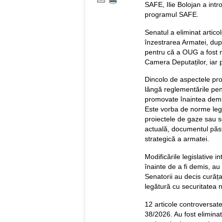
SAFE, Ilie Bolojan a intr
programul SAFE.
Senatul a eliminat artic
înzestrarea Armatei, du
pentru că a OUG a fost mo
Camera Deputaților, iar
Dincolo de aspectele pro
lângă reglementările pen
promovate înaintea demite
Este vorba de norme legat
proiectele de gaze sau 
actuală, documentul păst
strategică a armatei.
Modificările legislative i
înainte de a fi demis, au 
Senatorii au decis curăț
legătură cu securitatea n
12 articole controversat
38/2026. Au fost eliminat