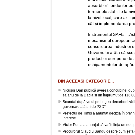
absorbției" fondurilor eu
termenele stabilite la ni
la nivel local, care ar f
cât și implementarea pro
Instrumentul SAFE - „Acț
mecanismul european crea
consolidarea industriei
Guvernului arăta că scop
producției europene de a
echipamentelor de apăra
DIN ACEEASI CATEGORIE...
Nicușor Dan publică averea concubinei după
salariu de la Dacia și un împrumut de 116.00
Scandal după votul pe Legea decarbonizării
guvernare alături de PSD"
Prefectul de Timiș a anunțat decizia în privin
interese
Victor Ponta a anunțat că va înființa un nou 
Procurorul Claudiu Sandu despre cum șefa 