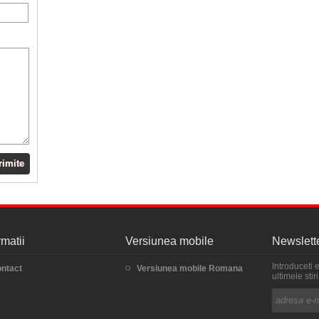
rimite
rmatii
Versiunea mobile
Newslett
Introduceti 
ntact
Versiunea mobile Romana
ultimele sti