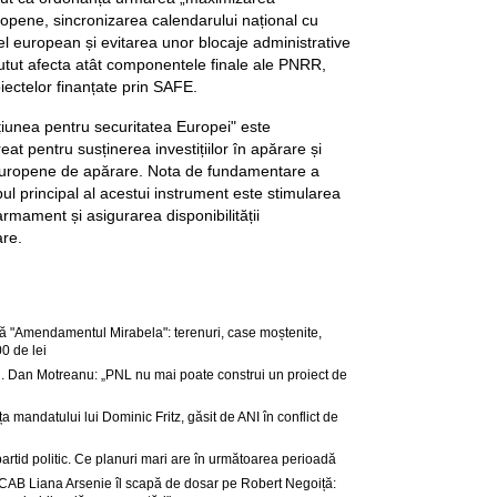
ropene, sincronizarea calendarului național cu
vel european și evitarea unor blocaje administrative
i putut afecta atât componentele finale ale PNRR,
iectelor finanțate prin SAFE.
iunea pentru securitatea Europei" este
t pentru susținerea investițiilor în apărare și
 europene de apărare. Nota de fundamentare a
ul principal al acestui instrument este stimularea
rmament și asigurarea disponibilității
re.
 "Amendamentul Mirabela": terenuri, case moștenite,
0 de lei
. Dan Motreanu: „PNL nu mai poate construi un proiect de
ța mandatului lui Dominic Fritz, găsit de ANI în conflict de
partid politic. Ce planuri mari are în următoarea perioadă
CAB Liana Arsenie îl scapă de dosar pe Robert Negoiță: