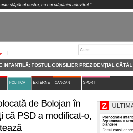
 este stăpânul nostru, nu noi stăpânim adevărul
”
TILĂ: FOSTUL CONSILIER PREZIDENȚIAL CĂTĂLIN AVR
POLITICA
EXTERNE
CANCAN
SPORT
locată de Bolojan în
ULTIM
i că PSD a modificat-o,
Pornografie infanti
Avramescu e urmăr
otează
plângere
Fostul consilier pr