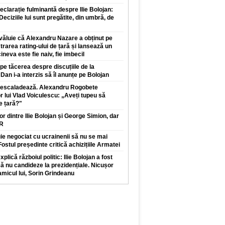
clarație fulminantă despre Ilie Bolojan:
 Deciziile lui sunt pregătite, din umbră, de
văluie că Alexandru Nazare a obținut pe
trarea rating-ului de țară și lansează un
neva este fie naiv, fie imbecil
pe tăcerea despre discuțiile de la
Dan i-a interzis să îl anunțe pe Bolojan
r escaladează. Alexandru Rogobete
r lui Vlad Voiculescu: „Aveți tupeu să
e țară?"
lor dintre Ilie Bolojan și George Simion, dar
UR
e negociat cu ucrainenii să nu se mai
ostul președinte critică achizițiile Armatei
plică războiul politic: Ilie Bolojan a fost
să nu candideze la prezidențiale. Nicușor
micul lui, Sorin Grindeanu