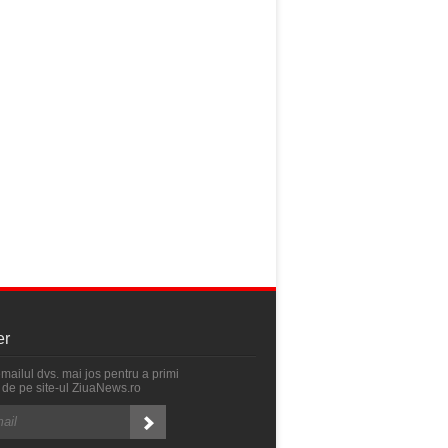
er
emailul dvs. mai jos pentru a primi
ri de pe site-ul ZiuaNews.ro