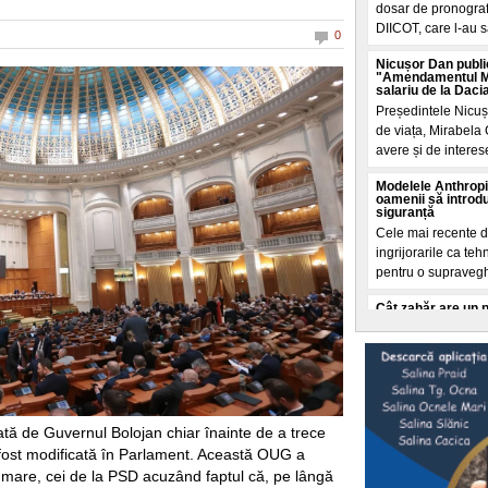
dosar de pronografi
DIICOT, care l-au s
0
Nicușor Dan publi
"Amendamentul Mir
salariu de la Daci
Președintele Nicuș
de viața, Mirabela 
avere și de interese
Modelele Anthropi
oamenii să introdu
siguranță
Cele mai recente de
ingrijorarile ca t
pentru o supraveg
Cât zahăr are un 
Care îngrașă mai m
Calculele sunt real
galben, de 3 kg fi
grame zahar. Cam a
Intrebarea cheie:
apa Dunării?
ă de Guvernul Bolojan chiar înainte de a trece
Conform datelor ONU
fost modificată în Parlament. Această OUG a
centrelor de date d
e mare, cei de la PSD acuzând faptul că, pe lângă