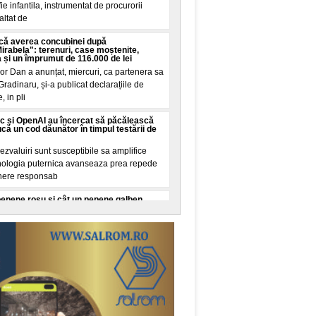
e infantila, instrumentat de procurorii
altat de
că averea concubinei după
abela": terenuri, case moștenite,
a și un împrumut de 116.000 de lei
or Dan a anunțat, miercuri, ca partenera sa
Gradinaru, și-a publicat declarațiile de
, in pli
c și OpenAI au încercat să păcălească
că un cod dăunător în timpul testării de
zvaluiri sunt susceptibile sa amplifice
ehnologia puternica avanseaza prea repede
here responsab
pepene roșu și cât un pepene galben.
ult conform cercetarilor de nutriție
izate pentru doi pepeni, unul roșu și unul
ecare. O cana de zahar ar insemna 200
stea sunt unit
 Au consumat centrele de date din Europa
, puterea totala instalata a tuturor
in Germania, Austria, Ungaria, Slovacia și