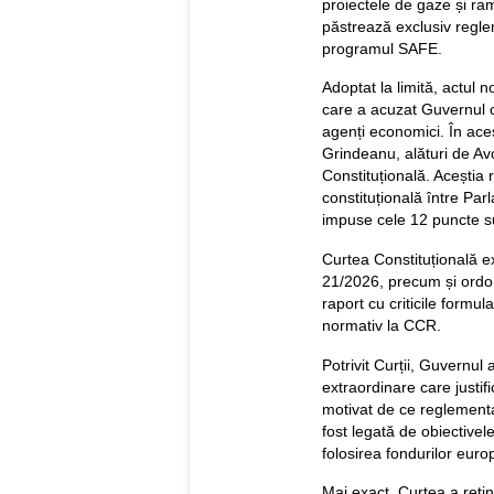
proiectele de gaze și r
păstrează exclusiv reglem
programul SAFE.
Adoptat la limită, actul 
care a acuzat Guvernul c
agenți economici. În ace
Grindeanu, alături de Av
Constituțională. Aceștia 
constituțională între Pa
impuse cele 12 puncte s
Curtea Constituțională 
21/2026, precum și ordon
raport cu criticile formu
normativ la CCR.
Potrivit Curții, Guvernul
extraordinare care justi
motivat de ce reglement
fost legată de obiective
folosirea fondurilor eur
Mai exact, Curtea a reț