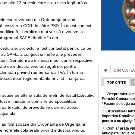
Serbia - deci din țar
odus alte 12 articole care n-au nicio legătură cu
Un porumbel a pro
în Franța. Peste 2,
„Este extrem de r
olele controversate din Ordonanța privind
Un porumbel care a 
pă sesizarea CCR de către PSD. În acest context,
incendiu de vegeta
dificată, liberalii nu mai vor să o voteze la
francez Dordogne. 
 programul SAFE rămâne în aer.
„Văduvele negre" r
înainte să fie trim
cedurale, proiectul a fost contestat pentru că pe
după aceea!
tru SAFE, a conținut și multe alte prevederi
Scandalul așa-numi
rii. Senatorii au eliminat modificările respective.
Rusia, unde femei 
e de industria vinului, reguli noi pentru
armatei pentru a i
DIN CATE
schimbări privind rambursarea TVA. În forma
Scandal după votu
rează doar reglementările privind finanțarea
Motreanu: „PNL nu
TOP CITITE
guvernare alături
Secretarul genera
1.
Vicepremierul i
ntroduse pe ultima sută de metri de fostul Executiv,
pune in pericol mil
Portului Constanța:
fost eliminate în comisiile de specialitate.
Redresare și Rezi
"Facem selecția pâ
area textului de prevederile care nu aveau
2.
Bruxelles-ul lan
Smartwatch pentru 
ațională.
Funcțiile care co
împotriva României,
pentru a nu ajunge î
În ultimii ani, sma
e au fost scoase din Ordonanța de Urgență nr.
simplu accesoriu teh
3.
Cum ar arăta viit
e normele colaterale privind industria vinului,
monitorizeze s
anticipate. Două pa