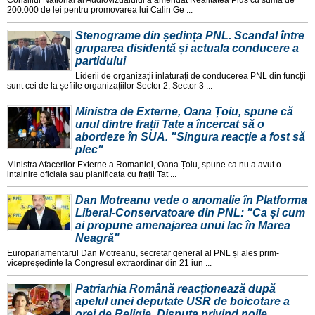
Consiliul National al Audiovizualului a amendat Realitatea Plus cu suma de
200.000 de lei pentru promovarea lui Calin Ge ...
Stenograme din ședința PNL. Scandal între
gruparea disidentă și actuala conducere a
partidului
Liderii de organizații inlaturați de conducerea PNL din funcții
sunt cei de la șefiile organizațiilor Sector 2, Sector 3 ...
Ministra de Externe, Oana Țoiu, spune că
unul dintre frații Tate a încercat să o
abordeze în SUA. "Singura reacție a fost să
plec"
Ministra Afacerilor Externe a Romaniei, Oana Țoiu, spune ca nu a avut o
intalnire oficiala sau planificata cu frații Tat ...
Dan Motreanu vede o anomalie în Platforma
Liberal-Conservatoare din PNL: "Ca și cum
ai propune amenajarea unui lac în Marea
Neagră"
Europarlamentarul Dan Motreanu, secretar general al PNL și ales prim-
vicepreședinte la Congresul extraordinar din 21 iun ...
Patriarhia Română reacționează după
apelul unei deputate USR de boicotare a
orei de Religie. Disputa privind noile