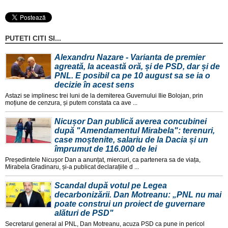
PUTETI CITI SI...
Alexandru Nazare - Varianta de premier
agreată, la această oră, și de PSD, dar și de
PNL. E posibil ca pe 10 august sa se ia o
decizie în acest sens
Astazi se implinesc trei luni de la demiterea Guvernului Ilie Bolojan, prin
moțiune de cenzura, și putem constata ca ave ...
Nicușor Dan publică averea concubinei
după "Amendamentul Mirabela": terenuri,
case moștenite, salariu de la Dacia și un
împrumut de 116.000 de lei
Președintele Nicușor Dan a anunțat, miercuri, ca partenera sa de viața,
Mirabela Gradinaru, și-a publicat declarațiile d ...
Scandal după votul pe Legea
decarbonizării. Dan Motreanu: „PNL nu mai
poate construi un proiect de guvernare
alături de PSD"
Secretarul general al PNL, Dan Motreanu, acuza PSD ca pune in pericol