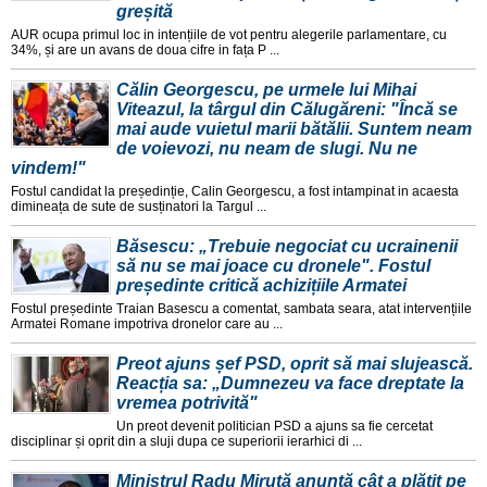
greșită
AUR ocupa primul loc in intențiile de vot pentru alegerile parlamentare, cu
34%, și are un avans de doua cifre in fața P ...
Călin Georgescu, pe urmele lui Mihai
Viteazul, la târgul din Călugăreni: "Încă se
mai aude vuietul marii bătălii. Suntem neam
de voievozi, nu neam de slugi. Nu ne
vindem!"
Fostul candidat la președinție, Calin Georgescu, a fost intampinat in acaesta
dimineața de sute de susținatori la Targul ...
Băsescu: „Trebuie negociat cu ucrainenii
să nu se mai joace cu dronele". Fostul
președinte critică achizițiile Armatei
Fostul președinte Traian Basescu a comentat, sambata seara, atat intervențiile
Armatei Romane impotriva dronelor care au ...
Preot ajuns șef PSD, oprit să mai slujească.
Reacția sa: „Dumnezeu va face dreptate la
vremea potrivită"
Un preot devenit politician PSD a ajuns sa fie cercetat
disciplinar și oprit din a sluji dupa ce superiorii ierarhici di ...
Ministrul Radu Miruță anunță cât a plătit pe