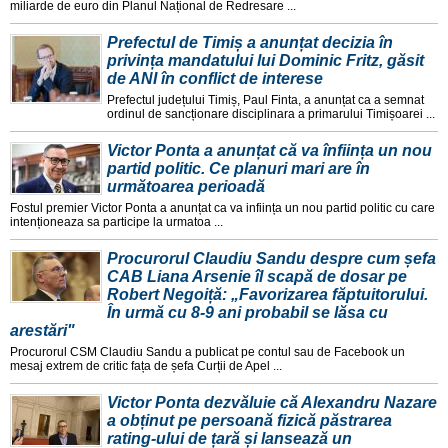
miliarde de euro din Planul Național de Redresare ...
Prefectul de Timiș a anunțat decizia în
privința mandatului lui Dominic Fritz, găsit
de ANI în conflict de interese
Prefectul județului Timiș, Paul Finta, a anunțat ca a semnat
ordinul de sancționare disciplinara a primarului Timișoarei ...
Victor Ponta a anunțat că va înființa un nou
partid politic. Ce planuri mari are în
următoarea perioadă
Fostul premier Victor Ponta a anunțat ca va inființa un nou partid politic cu care
intenționeaza sa participe la urmatoa ...
Procurorul Claudiu Sandu despre cum șefa
CAB Liana Arsenie îl scapă de dosar pe
Robert Negoiță: „Favorizarea făptuitorului.
În urmă cu 8-9 ani probabil se lăsa cu
arestări"
Procurorul CSM Claudiu Sandu a publicat pe contul sau de Facebook un
mesaj extrem de critic fața de șefa Curții de Apel ...
Victor Ponta dezvăluie că Alexandru Nazare
a obținut pe persoană fizică păstrarea
rating-ului de țară și lansează un