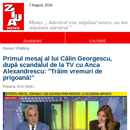
7 August, 2026
Motto: „
Adevărul este stăpânul nostru, nu noi
stăpânim adevărul
”
ZIUANEWS
CAUTARE
home
Politica
Primul mesaj al lui Călin Georgescu,
după scandalul de la TV cu Anca
Alexandrescu: "Trăim vremuri de
prigoană!"
Postat la: 02.07.2026 |