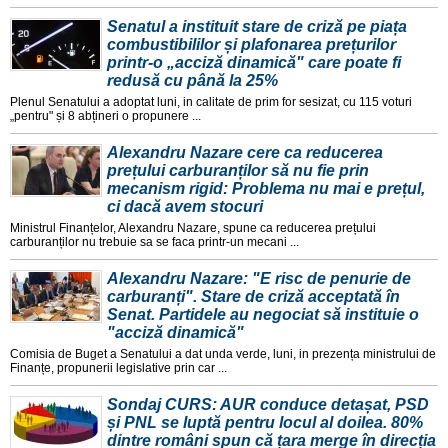
Senatul a instituit stare de criză pe piața
combustibililor și plafonarea prețurilor
printr-o „acciză dinamică" care poate fi
redusă cu până la 25%
Plenul Senatului a adoptat luni, in calitate de prim for sesizat, cu 115 voturi
„pentru" și 8 abțineri o propunere ...
Alexandru Nazare cere ca reducerea
prețului carburanților să nu fie prin
mecanism rigid: Problema nu mai e prețul,
ci dacă avem stocuri
Ministrul Finanțelor, Alexandru Nazare, spune ca reducerea prețului
carburanților nu trebuie sa se faca printr-un mecani ...
Alexandru Nazare: "E risc de penurie de
carburanți". Stare de criză acceptată în
Senat. Partidele au negociat să instituie o
"acciză dinamică"
Comisia de Buget a Senatului a dat unda verde, luni, in prezența ministrului de
Finanțe, propunerii legislative prin car ...
Sondaj CURS: AUR conduce detașat, PSD
și PNL se luptă pentru locul al doilea. 80%
dintre români spun că țara merge în direcția