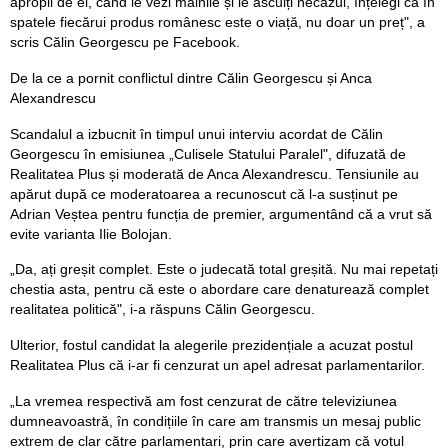
apropii de ei, când le vezi mâinile și le asculți necazul, înțelegi că în
spatele fiecărui produs românesc este o viață, nu doar un preț", a
scris Călin Georgescu pe Facebook.
De la ce a pornit conflictul dintre Călin Georgescu și Anca
Alexandrescu
Scandalul a izbucnit în timpul unui interviu acordat de Călin
Georgescu în emisiunea „Culisele Statului Paralel", difuzată de
Realitatea Plus și moderată de Anca Alexandrescu. Tensiunile au
apărut după ce moderatoarea a recunoscut că l-a susținut pe
Adrian Veștea pentru funcția de premier, argumentând că a vrut să
evite varianta Ilie Bolojan.
„Da, ați greșit complet. Este o judecată total greșită. Nu mai repetați
chestia asta, pentru că este o abordare care denaturează complet
realitatea politică", i-a răspuns Călin Georgescu.
Ulterior, fostul candidat la alegerile prezidențiale a acuzat postul
Realitatea Plus că i-ar fi cenzurat un apel adresat parlamentarilor.
„La vremea respectivă am fost cenzurat de către televiziunea
dumneavoastră, în condițiile în care am transmis un mesaj public
extrem de clar către parlamentari, prin care avertizam că votul