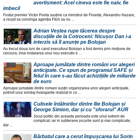
avertisment: Acel cineva este fie naiv, fie
imbecil
Fostul premier Victor Ponta susține ca ministrul de Finanțe, Alexandru Nazare,
a reușit sa convinga agenția Fitch sa nu ...
Adrian Veștea rupe tăcerea despre
discuțiile de la Cotroceni: Nicușor Dan i-a
interzis să îl anunțe pe Bolojan
Au trecut doua luni de cand executivul Bolojan a fost demis prin moțiune de
cenzura, insa instalarea unui nou executiv e ...
Aproape jumătate dintre români vor alegeri
anticipate. Ce spun de programul SAFE și
felul în care s-au făcut achizițiile de miliarde
de euro
Aproape jumatate dintre romani susțin organizarea unor alegeri anticipate,
potrivit unui sondaj Avangarde realizat in co ...
Culisele întâlnirilor dintre Ilie Bolojan și
George Simion, dar și cu "sforarul" AUR
Jocul politic din aceasta perioada este unul extrem de
complicat, iar in subterane jocurile sunt și mai complicate,
dar ...
Bărbatul care a cerut împușcarea lui Sorin