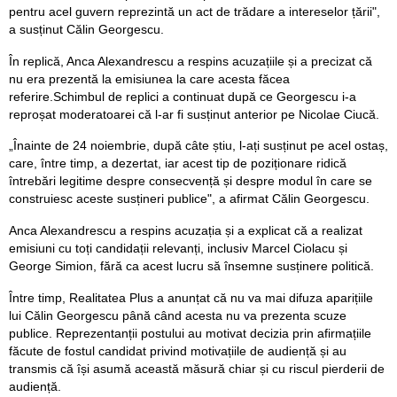
pentru acel guvern reprezintă un act de trădare a intereselor țării",
a susținut Călin Georgescu.
În replică, Anca Alexandrescu a respins acuzațiile și a precizat că
nu era prezentă la emisiunea la care acesta făcea
referire.Schimbul de replici a continuat după ce Georgescu i-a
reproșat moderatoarei că l-ar fi susținut anterior pe Nicolae Ciucă.
„Înainte de 24 noiembrie, după câte știu, l-ați susținut pe acel ostaș,
care, între timp, a dezertat, iar acest tip de poziționare ridică
întrebări legitime despre consecvență și despre modul în care se
construiesc aceste susțineri publice", a afirmat Călin Georgescu.
Anca Alexandrescu a respins acuzația și a explicat că a realizat
emisiuni cu toți candidații relevanți, inclusiv Marcel Ciolacu și
George Simion, fără ca acest lucru să însemne susținere politică.
Între timp, Realitatea Plus a anunțat că nu va mai difuza aparițiile
lui Călin Georgescu până când acesta nu va prezenta scuze
publice. Reprezentanții postului au motivat decizia prin afirmațiile
făcute de fostul candidat privind motivațiile de audiență și au
transmis că își asumă această măsură chiar și cu riscul pierderii de
audiență.