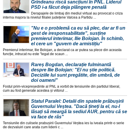
Grindeanu riscă sancțiuni în PNL. Liderul
PSD i-a făcut deja plângere penală
Derapajele de limbaj din mediul virtual au provocat o criza
interna majora la nivelul filialei județene Valcea a Partidu ...
"Nu e o problemă ca eu să plec, dar ar fi un
gest de iresponsabilitate", susține
premierul interimar, Ilie Bolojan. În schimb,
el cere un "guvern de armistițiu"
Premierul interimar, Ilie Bolojan, a declarat ca ar putea sa plece din aceasta
funcție, intrucat nu este "legat de scaun ...
Rareș Bogdan, declarație fulminantă
despre Ilie Bolojan: "El nu știe politică.
Deciziile lui sunt pregătite, din umbră, de
doi oameni"
Fostul prim-vicepreședinte al PNL a vorbit de tensiunile din partidul liberal,
cum au fost generate acestea și viitorul ...
Statul Paralel: Detalii din spatele prăbușirii
Guvernului Veștea. "Dacă țineți la el, nu-l
lăsați să meargă la sediul AUR, pentru că se
va face de râs"
Tensiunile din culisele prabușirii Guvernului Veștea ies la iveala printr-o serie
de dezvaluiri care arata cum liderii c ...