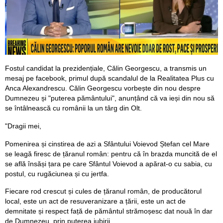
Fostul candidat la prezidențiale, Călin Georgescu, a transmis un
mesaj pe facebook, primul după scandalul de la Realitatea Plus cu
Anca Alexandrescu. Călin Georgescu vorbește din nou despre
Dumnezeu și "puterea pământului", anunțând că va ieși din nou să
se întâlnească cu românii la un târg din Olt.
"Dragii mei,
Pomenirea și cinstirea de azi a Sfântului Voievod Ștefan cel Mare
se leagă firesc de țăranul român: pentru că în brazda muncită de el
se află însăși țara pe care Sfântul Voievod a apărat-o cu sabia, cu
postul, cu rugăciunea și cu jertfa.
Fiecare rod crescut și cules de țăranul român, de producătorul
local, este un act de resuveranizare a țării, este un act de
demnitate și respect față de pământul strămoșesc dat nouă în dar
de Dumnezeu, prin puterea iubirii.