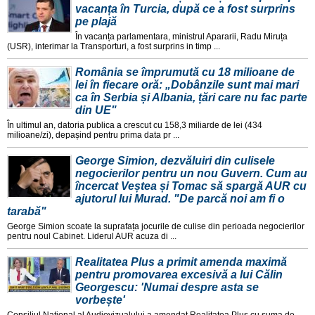
vacanța în Turcia, după ce a fost surprins
pe plajă
În vacanța parlamentara, ministrul Apararii, Radu Miruța
(USR), interimar la Transporturi, a fost surprins in timp ...
România se împrumută cu 18 milioane de
lei în fiecare oră: „Dobânzile sunt mai mari
ca în Serbia și Albania, țări care nu fac parte
din UE"
În ultimul an, datoria publica a crescut cu 158,3 miliarde de lei (434
milioane/zi), depașind pentru prima data pr ...
George Simion, dezvăluiri din culisele
negocierilor pentru un nou Guvern. Cum au
încercat Veștea și Tomac să spargă AUR cu
ajutorul lui Murad. "De parcă noi am fi o
tarabă"
George Simion scoate la suprafața jocurile de culise din perioada negocierilor
pentru noul Cabinet. Liderul AUR acuza di ...
Realitatea Plus a primit amenda maximă
pentru promovarea excesivă a lui Călin
Georgescu: 'Numai despre asta se
vorbește'