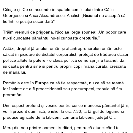
Citește și: Ce se ascunde în spatele conflictului dintre Călin
Georgescu și Anca Alexandrescu. Analist: „Niciunul nu acceptă să
fie într-o poziție secundară"
Trăim vremuri de prigoană. Nicolae Iorga spunea: „Un popor care
nu-și cunoaște pământul nu-și cunoaște drepturile."
Astăzi, dreptul țăranului român și al antreprenorului român este
călcat în picioare de dictatul corporatist, protejat de trădarea clasei
politice aflate la putere - o clasă politică ce nu sprijină țăranul, dar
își caută pentru sine și pentru propriii copii hrană curată, crescută
de mâna lui.
România este în Europa ca să fie respectată, nu ca să se teamă.
Iar înainte de a fi prooccidentali sau proeuropeni, trebuie să fim
proromâni.
Din respect profund și veșnic pentru cei ce muncesc pământul țării,
voi fi prezent duminică, 5 iulie, la ora 7:30, la târgul de legume și
produse agricole de la Izbiceni, comuna Izbiceni, județul Olt.
Merg din nou printre oameni truditori, pentru că atunci când te