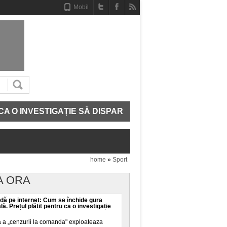
Mobil
NVESTIGAȚIE SĂ DISPARĂ
CE MAI AVEM IN ADN. ST
home
»
Sport
A ORA
ă pe internet: Cum se închide gura
ală. Prețul plătit pentru ca o investigație
a a „cenzurii la comanda" exploateaza