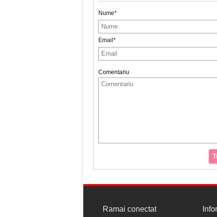
Nume*
Email*
Comentariu
T
Ramai conectat
Info