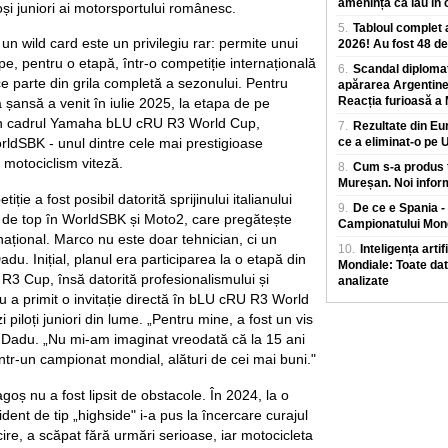
amenință că iau în 
oși juniori ai motorsportului românesc.
5.
Tabloul complet a
un wild card este un privilegiu rar: permite unui
2026! Au fost 48 d
ipe, pentru o etapă, într-o competiție internațională
6.
Scandal diplomat
ce parte din grila completă a sezonului. Pentru
apărarea Argentinei
Reacția furioasă a M
șansă a venit în iulie 2025, la etapa de pe
 în cadrul Yamaha bLU cRU R3 World Cup,
7.
Rezultate din E
ldSBK - unul dintre cele mai prestigioase
ce a eliminat-o pe U
motociclism viteză.
8.
Cum s-a produs t
Mureșan. Noi infor
ție a fost posibil datorită sprijinului italianului
9.
De ce e Spania - 
 de top în WorldSBK și Moto2, care pregătește
Campionatului Mond
rnațional. Marco nu este doar tehnician, ci un
10.
Inteligența arti
du. Inițial, planul era participarea la o etapă din
Mondiale: Toate dat
 R3 Cup, însă datorită profesionalismului și
analizate
adu a primit o invitație directă în bLU cRU R3 World
i piloți juniori din lume. „Pentru mine, a fost un vis
e Dadu. „Nu mi-am imaginat vreodată că la 15 ani
ntr-un campionat mondial, alături de cei mai buni."
goș nu a fost lipsit de obstacole. În 2024, la o
dent de tip „highside" i-a pus la încercare curajul
cire, a scăpat fără urmări serioase, iar motocicleta