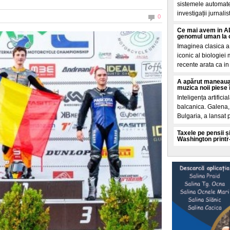
sistemele automate
investigații jurnalis
0
Ce mai avem in AD
genomul uman la o
Imaginea clasica a
iconic al biologiei
recente arata ca in 
A apărut maneaua
muzica noii piese 
Inteligența artificia
balcanica. Galena, 
Bulgaria, a lansat 
Taxele pe pensii și
Washington printr
Un Acord de impru
aprilie prin ministr
condiționeaza finan
O teorie explozivă
spatele valului de
Mai multe cercuri 
promoveaza o teorie
și analizate de El 