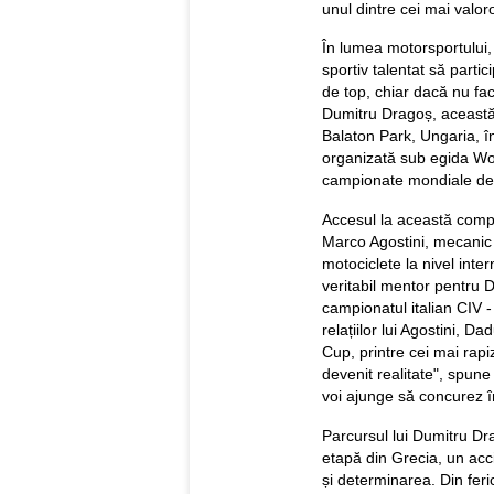
unul dintre cei mai valor
În lumea motorsportului, 
sportiv talentat să partic
de top, chiar dacă nu fa
Dumitru Dragoș, această 
Balaton Park, Ungaria,
organizată sub egida Wor
campionate mondiale de 
Accesul la această competi
Marco Agostini, mecanic
motociclete la nivel inte
veritabil mentor pentru Da
campionatul italian CIV -
relațiilor lui Agostini, D
Cup, printre cei mai rapiz
devenit realitate", spun
voi ajunge să concurez î
Parcursul lui Dumitru Dra
etapă din Grecia, un acci
și determinarea. Din feri