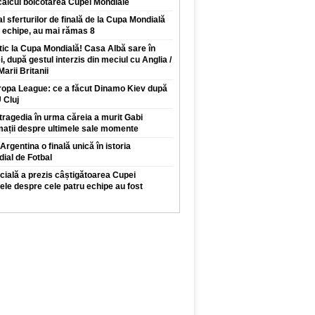
calcul boicotarea Cupei Mondiale
l sferturilor de finală de la Cupa Mondială
e echipe, au mai rămas 8
ic la Cupa Mondială! Casa Albă sare în
, după gestul interzis din meciul cu Anglia /
arii Britanii
uropa League: ce a făcut Dinamo Kiev după
 Cluj
ragedia în urma căreia a murit Gabi
mații despre ultimele sale momente
Argentina o finală unică în istoria
ial de Fotbal
ficială a prezis câștigătoarea Cupei
ele despre cele patru echipe au fost