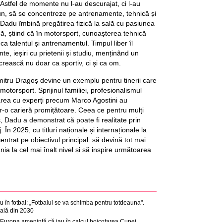
. Astfel de momente nu l-au descurajat, ci l-au
un, să se concentreze pe antrenamente, tehnică și
Dadu îmbină pregătirea fizică la sală cu pasiunea
ică, știind că în motorsport, cunoașterea tehnică
ca talentul și antrenamentul. Timpul liber îl
e, ieșiri cu prietenii și studiu, menținând un
 crească nu doar ca sportiv, ci și ca om.
umitru Dragoș devine un exemplu pentru tinerii care
motorsport. Sprijinul familiei, profesionalismul
area cu experți precum Marco Agostini au
r-o carieră promițătoare. Ceea ce pentru mulți
, Dadu a demonstrat că poate fi realitate prin
. În 2025, cu titluri naționale și internaționale la
ntrat pe obiectivul principal: să devină tot mai
a la cel mai înalt nivel și să inspire următoarea
 în fotbal: „Fotbalul se va schimba pentru totdeauna".
ală din 2030
in Europa amenință că iau în calcul boicotarea Cupei