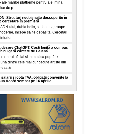
 ale marilor platforme pentru a elimina
tice de p
N. Structuri neobișnuite descoperite în
 cercetare în premieră
 ADN-ului, dubla helix, simbolul aproape
 moderne, incepe sa fie depașita. Cercetari
interior
 despre ChatGPT. Costi Ioniță a compus
în bulgară cântate de Galena
la a intrat oficial și in muzica pop-folk
una dintre cele mai cunoscute artiste din
piesa &
 salarii și cota TVA, obligații convenite la
-un Acord semnat pe 16 aprilie
mut financiar semnat de Romania pe 16
ul Finanțelor și ratificat joi de Parlament
țarea țarii
 vine din Spania: Mosadul israelian e în
 migrație din Ceuta
academice și de analiza din China
 controversata. Potrivit acestor voci, citate
Mundo, servici