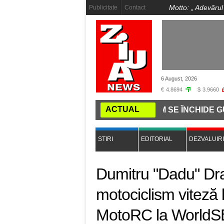
Motto: „
Adevărul
Publicitate
Contact
6 August, 2026
€
4.8694
$
3.9660
ACTUAL
 LA COMANDĂ PE INTERNET: CUM SE ÎNCHIDE GURA PRE
STIRI
EDITORIAL
DEZVALUIRI
Dumitru "Dadu" Dr
motociclism viteză l
MotoRC la World