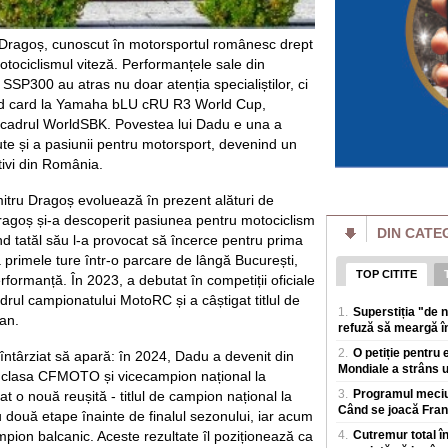
Locurile interzise
„Grănicerii au ord
maluri"
 Dragoș, cunoscut în motorsportul românesc drept
Dunarea a acoperit, 
motociclismul viteză. Performanțele sale din
pe țarm, in zona Po
SP300 au atras nu doar atenția specialiștilor, ci
devreme, aceste a
 wild card la Yamaha bLU cRU R3 World Cup,
Cum funcționează 
n cadrul WorldSBK. Povestea lui Dadu e una a
bruia Starlink. „V
ute și a pasiunii pentru motorsport, devenind un
satelitul"
tivi din România.
Rusia a prezentat 
conceput pentru a pe
itru Dragoș evoluează în prezent alături de
in loc sa atace ter
agoș și-a descoperit pasiunea pentru motociclism
DIN CATE
Prețul energiei c
nd tatăl său l-a provocat să încerce pentru prima
reactorului la Cer
 primele ture într-o parcare de lângă București,
estimat la 5.9% di
TOP CITITE
Prima saptamana de
rformanță. În 2023, a debutat în competiții oficiale
singur reactor la 
ul campionatului MotoRC și a câștigat titlul de
1.
Superstiția "de 
iulie unitatea 1 a fo
an.
refuză să meargă în
Amenzi pentru vân
2.
O petiție pentru 
 întârziat să apară: în 2024, Dadu a devenit din
drumului. Unde s-a
Mondiale a strâns 
producerii unor e
clasa CFMOTO și vicecampion național la
Polițiștii rutieri a
3.
Programul meciur
t o nouă reușită - titlul de campion național la
fructe sau celor ca
Când se joacă Franț
 două etape înainte de finalul sezonului, iar acum
de sezon, dupa ce
mpion balcanic. Aceste rezultate îl poziționează ca
4.
Cutremur total în