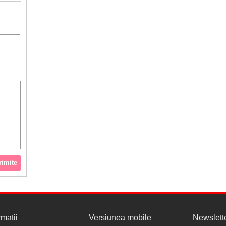
rimite
rmatii
Versiunea mobile
Newslett