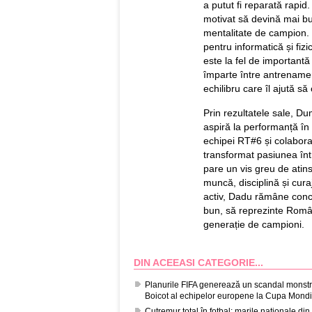
a putut fi reparată rapid
motivat să devină mai b
mentalitate de campion. 
pentru informatică și fiz
este la fel de importantă 
împarte între antrenament
echilibru care îl ajută să
Prin rezultatele sale, D
aspiră la performanță în 
echipei RT#6 și colabor
transformat pasiunea înt
pare un vis greu de atins
muncă, disciplină și curaj
activ, Dadu rămâne conce
bun, să reprezinte Români
generație de campioni.
DIN ACEEASI CATEGORIE...
Planurile FIFA generează un scandal monstru
Boicot al echipelor europene la Cupa Mondi
Cutremur total în fotbal: marile naționale d