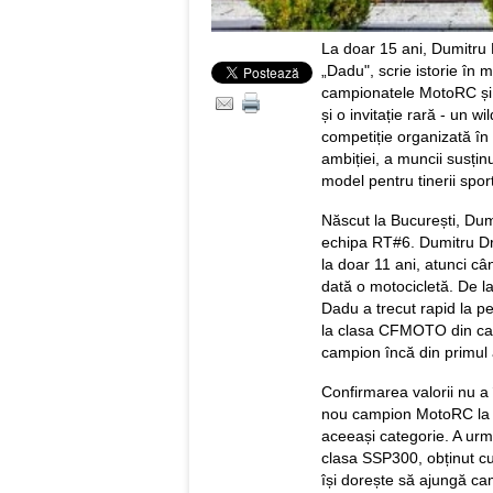
La doar 15 ani, Dumitru
„Dadu", scrie istorie în 
campionatele MotoRC și S
și o invitație rară - un
competiție organizată î
ambiției, a muncii susțin
model pentru tinerii spor
Născut la București, Dum
echipa RT#6. Dumitru Dr
la doar 11 ani, atunci câ
dată o motocicletă. De la
Dadu a trecut rapid la pe
la clasa CFMOTO din cadr
campion încă din primul 
Confirmarea valorii nu a
nou campion MotoRC la 
aceeași categorie. A urma
clasa SSP300, obținut cu
își dorește să ajungă ca