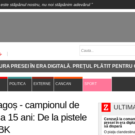
 este stăpânul nostru, nu noi stăpânim adevărul
”
SEI ÎN ERA DIGITALĂ. PREȚUL PLĂTIT PENTRU CA O I
POLITICA
EXTERNE
CANCAN
SPORT
agoș - campionul de
ULTIM
a 15 ani: De la pistele
Cenzură la comand
presei în era digit
SBK
să dispară
O piața clandestin