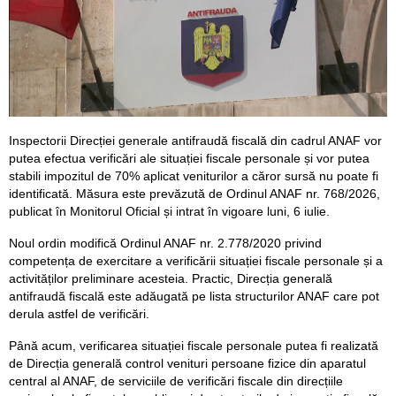
Inspectorii Direcției generale antifraudă fiscală din cadrul ANAF vor
putea efectua verificări ale situației fiscale personale și vor putea
stabili impozitul de 70% aplicat veniturilor a căror sursă nu poate fi
identificată. Măsura este prevăzută de Ordinul ANAF nr. 768/2026,
publicat în Monitorul Oficial și intrat în vigoare luni, 6 iulie.
Noul ordin modifică Ordinul ANAF nr. 2.778/2020 privind
competența de exercitare a verificării situației fiscale personale și a
activităților preliminare acesteia. Practic, Direcția generală
antifraudă fiscală este adăugată pe lista structurilor ANAF care pot
derula astfel de verificări.
Până acum, verificarea situației fiscale personale putea fi realizată
de Direcția generală control venituri persoane fizice din aparatul
central al ANAF, de serviciile de verificări fiscale din direcțiile