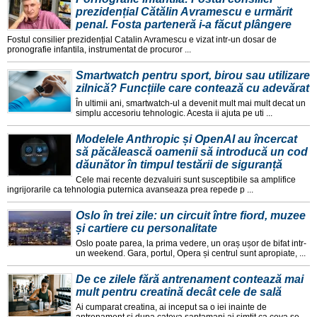
prezidențial Cătălin Avramescu e urmărit
penal. Fosta parteneră i-a făcut plângere
Fostul consilier prezidențial Catalin Avramescu e vizat intr-un dosar de
pronografie infantila, instrumentat de procuror ...
Smartwatch pentru sport, birou sau utilizare
zilnică? Funcțiile care contează cu adevărat
În ultimii ani, smartwatch-ul a devenit mult mai mult decat un
simplu accesoriu tehnologic. Acesta ii ajuta pe uti ...
Modelele Anthropic și OpenAI au încercat
să păcălească oamenii să introducă un cod
dăunător în timpul testării de siguranță
Cele mai recente dezvaluiri sunt susceptibile sa amplifice
ingrijorarile ca tehnologia puternica avanseaza prea repede p ...
Oslo în trei zile: un circuit între fiord, muzee
și cartiere cu personalitate
Oslo poate parea, la prima vedere, un oraș ușor de bifat intr-
un weekend. Gara, portul, Opera și centrul sunt apropiate, ...
De ce zilele fără antrenament contează mai
mult pentru creatină decât cele de sală
Ai cumparat creatina, ai inceput sa o iei inainte de