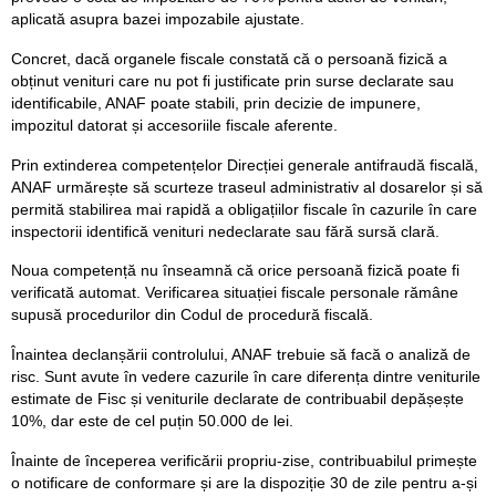
aplicată asupra bazei impozabile ajustate.
Concret, dacă organele fiscale constată că o persoană fizică a
obținut venituri care nu pot fi justificate prin surse declarate sau
identificabile, ANAF poate stabili, prin decizie de impunere,
impozitul datorat și accesoriile fiscale aferente.
Prin extinderea competențelor Direcției generale antifraudă fiscală,
ANAF urmărește să scurteze traseul administrativ al dosarelor și să
permită stabilirea mai rapidă a obligațiilor fiscale în cazurile în care
inspectorii identifică venituri nedeclarate sau fără sursă clară.
Noua competență nu înseamnă că orice persoană fizică poate fi
verificată automat. Verificarea situației fiscale personale rămâne
supusă procedurilor din Codul de procedură fiscală.
Înaintea declanșării controlului, ANAF trebuie să facă o analiză de
risc. Sunt avute în vedere cazurile în care diferența dintre veniturile
estimate de Fisc și veniturile declarate de contribuabil depășește
10%, dar este de cel puțin 50.000 de lei.
Înainte de începerea verificării propriu-zise, contribuabilul primește
o notificare de conformare și are la dispoziție 30 de zile pentru a-și