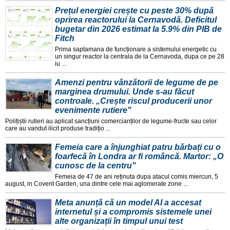
Prețul energiei crește cu peste 30% după
oprirea reactorului la Cernavodă. Deficitul
bugetar din 2026 estimat la 5.9% din PIB de
Fitch
Prima saptamana de funcționare a sistemului energetic cu
un singur reactor la centrala de la Cernavoda, dupa ce pe 28
iu ...
Amenzi pentru vânzătorii de legume de pe
marginea drumului. Unde s-au făcut
controale. „Crește riscul producerii unor
evenimente rutiere"
Polițiștii rutieri au aplicat sancțiuni comercianților de legume-fructe sau celor
care au vandut ilicit produse tradițio ...
Femeia care a înjunghiat patru bărbați cu o
foarfecă în Londra ar fi româncă. Martor: „O
cunosc de la centru"
Femeia de 47 de ani reținuta dupa atacul comis miercuri, 5
august, in Covent Garden, una dintre cele mai aglomerate zone ...
Meta anunță că un model AI a accesat
internetul și a compromis sistemele unei
alte organizații în timpul unui test