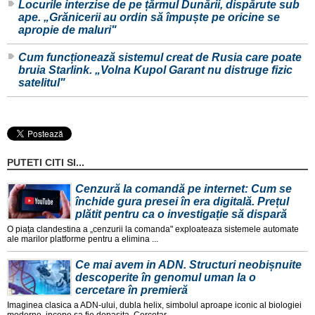
Locurile interzise de pe țărmul Dunării, dispărute sub
ape. „Grănicerii au ordin să împuște pe oricine se
apropie de maluri"
Cum funcționează sistemul creat de Rusia care poate
bruia Starlink. „Volna Kupol Garant nu distruge fizic
satelitul"
PUTETI CITI SI...
Cenzură la comandă pe internet: Cum se
închide gura presei în era digitală. Prețul
plătit pentru ca o investigație să dispară
O piața clandestina a „cenzurii la comanda" exploateaza sistemele automate
ale marilor platforme pentru a elimina ...
Ce mai avem in ADN. Structuri neobișnuite
descoperite în genomul uman la o
cercetare în premieră
Imaginea clasica a ADN-ului, dubla helix, simbolul aproape iconic al biologiei