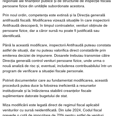
regionale ale finanțelor publice și de structurile de inspecție fiscală
persoane fizice din unitățile subordonate acestora.
Prin noul ordin, competența este extinsă și la Direcția generală
antifraudă fiscală. Modificarea vizează situațiile în care inspectorii
Antifraudă descoperă, în timpul controalelor, venituri obținute de
persoane fizice, dar a căror sursă nu poate fi justificată sau
identificată.
Până la această modificare, inspectorii Antifraudă puteau constata
astfel de situații, dar nu puteau valorifica direct constatările prin
emiterea deciziei de impunere. Dosarele trebuiau transmise către
Direcția generală control venituri persoane fizice, unde urma o
nouă analiză de risc și, eventual, includerea contribuabilului într-un
program de verificare a situației fiscale personale.
Potrivit documentelor care au fundamentat modificarea, această
procedură putea duce la folosirea ineficientă a resurselor
instituționale și la întârzierea stabilirii creanțelor fiscale
suplimentare datorate bugetului de stat.
Miza modificării este legată direct de regimul fiscal aplicabil
veniturilor cu sursă neidentificată. Din iulie 2024, Codul fiscal
prevede o cotă de impozitare de 70% pentru astfel de venituri,