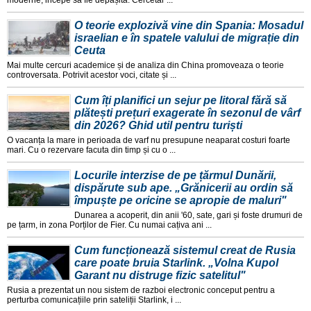
moderne, incepe sa fie depașita. Cercetar ...
O teorie explozivă vine din Spania: Mosadul
israelian e în spatele valului de migrație din
Ceuta
Mai multe cercuri academice și de analiza din China promoveaza o teorie
controversata. Potrivit acestor voci, citate și ...
Cum îți planifici un sejur pe litoral fără să
plătești prețuri exagerate în sezonul de vârf
din 2026? Ghid util pentru turiști
O vacanța la mare in perioada de varf nu presupune neaparat costuri foarte
mari. Cu o rezervare facuta din timp și cu o ...
Locurile interzise de pe țărmul Dunării,
dispărute sub ape. „Grănicerii au ordin să
împuște pe oricine se apropie de maluri"
Dunarea a acoperit, din anii '60, sate, gari și foste drumuri de
pe țarm, in zona Porților de Fier. Cu numai cațiva ani ...
Cum funcționează sistemul creat de Rusia
care poate bruia Starlink. „Volna Kupol
Garant nu distruge fizic satelitul"
Rusia a prezentat un nou sistem de razboi electronic conceput pentru a
perturba comunicațiile prin sateliții Starlink, i ...