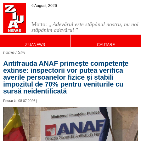
6 August, 2026
Motto: „
Adevărul este stăpânul nostru, nu noi
stăpânim adevărul
”
ZIUANEWS
CAUTARE
home
Stiri
Antifrauda ANAF primește competențe
extinse: inspectorii vor putea verifica
averile persoanelor fizice și stabili
impozitul de 70% pentru veniturile cu
sursă neidentificată
Postat la: 08.07.2026 |