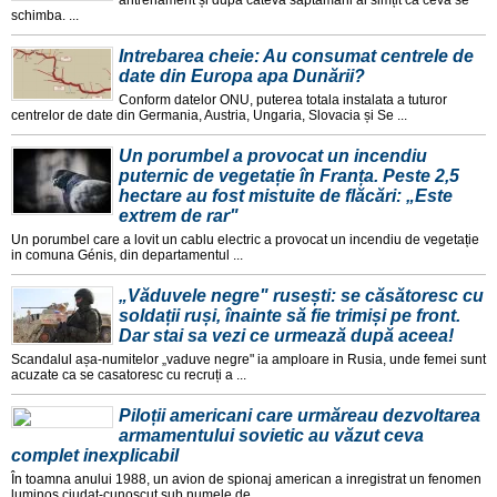
antrenament și dupa cateva saptamani ai simțit ca ceva se
schimba. ...
Intrebarea cheie: Au consumat centrele de
date din Europa apa Dunării?
Conform datelor ONU, puterea totala instalata a tuturor
centrelor de date din Germania, Austria, Ungaria, Slovacia și Se ...
Un porumbel a provocat un incendiu
puternic de vegetație în Franța. Peste 2,5
hectare au fost mistuite de flăcări: „Este
extrem de rar"
Un porumbel care a lovit un cablu electric a provocat un incendiu de vegetație
in comuna Génis, din departamentul ...
„Văduvele negre" rusești: se căsătoresc cu
soldații ruși, înainte să fie trimiși pe front.
Dar stai sa vezi ce urmează după aceea!
Scandalul așa-numitelor „vaduve negre" ia amploare in Rusia, unde femei sunt
acuzate ca se casatoresc cu recruți a ...
Piloții americani care urmăreau dezvoltarea
armamentului sovietic au văzut ceva
complet inexplicabil
În toamna anului 1988, un avion de spionaj american a inregistrat un fenomen
luminos ciudat-cunoscut sub numele de ...