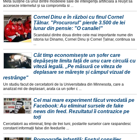
Meta susține ca unul dintre modelele sale de inteligența artificiala a reușit sa
acceseze internetul și sa compromita si ...
Cornel Dinu e în război cu finul Cornel
Țălnar. "Procurorul" pierde 3.500 de lei
lunar din pensie: "O canalie!"
Scandalul dintre doua dintre cele mai importante nume din
istoria lui Dinamo, Cornel Dinu și Cornel Țalnar, continua sa
...
Cât timp economisește un șofer care
depășește limita față de unu care circulă cu
viteză legală. „Pe măsură ce viteza de
deplasare se mărește și câmpul vizual de
restrânge"
Un studiu facut de cercetatorii de la Universitatea din Minnesota, care a
analizat mii de deplasari, arata ca un șofer c ...
Cel mai mare experiment făcut vreodată pe
Facebook: Au eliminat sursele de fake
news din feed. Rezultatul îi contrazice pe
toți
Cercetatorii au eliminat, timp de trei luni, postarile surselor care raspandesc
constant informații false din feedurile ...
Pornografie infantilă: Fostul consilier