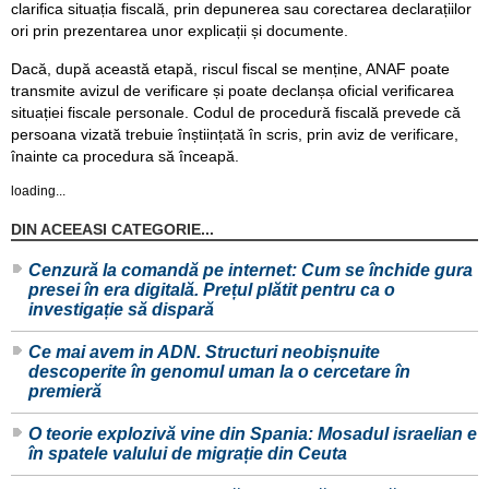
clarifica situația fiscală, prin depunerea sau corectarea declarațiilor
ori prin prezentarea unor explicații și documente.
Dacă, după această etapă, riscul fiscal se menține, ANAF poate
transmite avizul de verificare și poate declanșa oficial verificarea
situației fiscale personale. Codul de procedură fiscală prevede că
persoana vizată trebuie înștiințată în scris, prin aviz de verificare,
înainte ca procedura să înceapă.
loading...
DIN ACEEASI CATEGORIE...
Cenzură la comandă pe internet: Cum se închide gura
presei în era digitală. Prețul plătit pentru ca o
investigație să dispară
Ce mai avem in ADN. Structuri neobișnuite
descoperite în genomul uman la o cercetare în
premieră
O teorie explozivă vine din Spania: Mosadul israelian e
în spatele valului de migrație din Ceuta