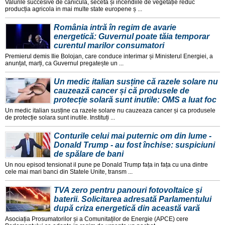
Valurile succesive de canicula, seceta și incendiile de vegetație reduc
producția agricola in mai multe state europene ș ...
România intră în regim de avarie
energetică: Guvernul poate tăia temporar
curentul marilor consumatori
Premierul demis Ilie Bolojan, care conduce interimar și Ministerul Energiei, a
anunțat, marți, ca Guvernul pregatește un ...
Un medic italian susține că razele solare nu
cauzează cancer și că produsele de
protecție solară sunt inutile: OMS a luat foc
Un medic italian susține ca razele solare nu cauzeaza cancer și ca produsele
de protecție solara sunt inutile. Instituți ...
Conturile celui mai puternic om din lume -
Donald Trump - au fost închise: suspiciuni
de spălare de bani
Un nou episod tensionat il pune pe Donald Trump fața in fața cu una dintre
cele mai mari banci din Statele Unite, transm ...
TVA zero pentru panouri fotovoltaice și
baterii. Solicitarea adresată Parlamentului
după criza energetică din această vară
Asociația Prosumatorilor și a Comunitaților de Energie (APCE) cere