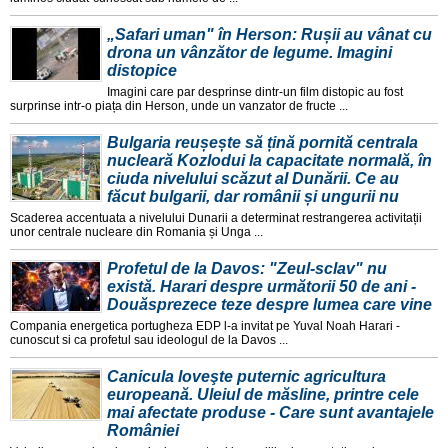
„Safari uman" în Herson: Rușii au vânat cu
drona un vânzător de legume. Imagini
distopice
Imagini care par desprinse dintr-un film distopic au fost
surprinse intr-o piața din Herson, unde un vanzator de fructe ...
Bulgaria reușește să țină pornită centrala
nucleară Kozlodui la capacitate normală, în
ciuda nivelului scăzut al Dunării. Ce au
făcut bulgarii, dar românii și ungurii nu
Scaderea accentuata a nivelului Dunarii a determinat restrangerea activitații
unor centrale nucleare din Romania și Unga ...
Profetul de la Davos: "Zeul-sclav" nu
există. Harari despre următorii 50 de ani -
Douăsprezece teze despre lumea care vine
Compania energetica portugheza EDP l-a invitat pe Yuval Noah Harari -
cunoscut si ca profetul sau ideologul de la Davos ...
Canicula loveşte puternic agricultura
europeană. Uleiul de măsline, printre cele
mai afectate produse - Care sunt avantajele
României