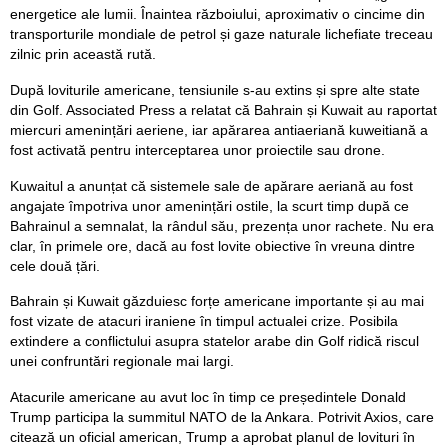
energetice ale lumii. Înaintea războiului, aproximativ o cincime din
transporturile mondiale de petrol și gaze naturale lichefiate treceau
zilnic prin această rută.
După loviturile americane, tensiunile s-au extins și spre alte state
din Golf. Associated Press a relatat că Bahrain și Kuwait au raportat
miercuri amenințări aeriene, iar apărarea antiaeriană kuweitiană a
fost activată pentru interceptarea unor proiectile sau drone.
Kuwaitul a anunțat că sistemele sale de apărare aeriană au fost
angajate împotriva unor amenințări ostile, la scurt timp după ce
Bahrainul a semnalat, la rândul său, prezența unor rachete. Nu era
clar, în primele ore, dacă au fost lovite obiective în vreuna dintre
cele două țări.
Bahrain și Kuwait găzduiesc forțe americane importante și au mai
fost vizate de atacuri iraniene în timpul actualei crize. Posibila
extindere a conflictului asupra statelor arabe din Golf ridică riscul
unei confruntări regionale mai largi.
Atacurile americane au avut loc în timp ce președintele Donald
Trump participa la summitul NATO de la Ankara. Potrivit Axios, care
citează un oficial american, Trump a aprobat planul de lovituri în