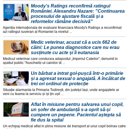
Moody's Ratings reconfirmă ratingul
României. Alexandru Nazare: "Continuarea
procesului de ajustare fiscală și a
reformelor rămâne decisivă"
Agenția internaționala de evaluare financiara Moody's Ratings a reconfirmat
azi ratingul suveran al Romaniei la nivelul ...
Medic veterinar, acuzat că a ucis 662 de
câini: Le punea diagnostice care nu erau
susținute cu acte și îi eutanasia
Medicul veterinar care conducea adapostul „Imperiul Cateilor", denumit in
spatiul public "Auschwitz-ul cainilor di ...
Un bărbat a intrat gol-pușcă într-o primărie
și a agresat sexual o angajată. A încălcat de
trei ori ordinul de protecție
Situație alarmanta la Primaria Todirești, din județul Iași, unde angajatele ar
veni cu teama la serviciu și iși țin ușil ...
Aflat în misiune pentru salvarea unui copil,
un șofer de ambulanță s-a oprit să-și
cumpere un pepene. Pacientul aștepta să
fie dus la spital
Un echipaj medical aflat in plina misiune de transport al unui copil bolnav catre