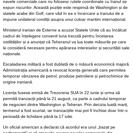
navele comerciale care nu folosesc rutele coordonate cu Iranul se
expun riscurilor. Această poziție este respinsă de Washington și de
statele arabe din Golf, care văd în ea o încercare a Iranului de a
impune unilateral condiții asupra unui culoar maritim internațional.
Ministerul iranian de Externe a acuzat Statele Unite că au încălcat
cadrul de înțelegere convenit luna trecută pentru încetarea
ostilităților și a anunțat că Teheranul va lua toate măsurile pe care
le consideră necesare pentru apărarea intereselor și securității sale
naționale.
Escaladarea militară a fost dublată de o măsură economică majoră.
Administrația americană a revocat licența generală care permitea
temporar vânzarea de petrol, produse petroliere și petrochimice de
origine iraniană.
Licența fusese emisă de Trezoreria SUA în 22 iunie și urma să
permită tranzacții până la 21 august, ca parte a cadrului temporar
de negocieri dintre Washington și Teheran. Prin decizia luată marți,
termenul a fost scurtat, iar tranzacțiile mai pot fi închise doar într-o
perioadă de lichidare până la 17 iulie.
Un oficial american a declarat că acordul era unul „bazat pe
performanță" și că atacurile asupra navelor comerciale din