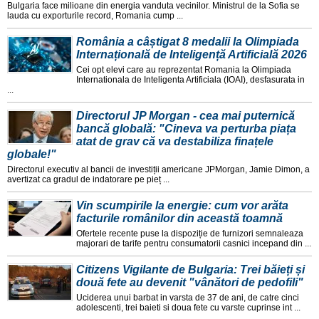
Bulgaria face milioane din energia vanduta vecinilor. Ministrul de la Sofia se
lauda cu exporturile record, Romania cump ...
România a câștigat 8 medalii la Olimpiada
Internațională de Inteligență Artificială 2026
Cei opt elevi care au reprezentat Romania la Olimpiada
Internationala de Inteligenta Artificiala (IOAI), desfasurata in
...
Directorul JP Morgan - cea mai puternică
bancă globală: "Cineva va perturba piața
atat de grav că va destabiliza finațele
globale!"
Directorul executiv al bancii de investiții americane JPMorgan, Jamie Dimon, a
avertizat ca gradul de indatorare pe pieț ...
Vin scumpirile la energie: cum vor arăta
facturile românilor din această toamnă
Ofertele recente puse la dispoziție de furnizori semnaleaza
majorari de tarife pentru consumatorii casnici incepand din ...
Citizens Vigilante de Bulgaria: Trei băieți și
două fete au devenit "vânători de pedofili"
Uciderea unui barbat in varsta de 37 de ani, de catre cinci
adolescenti, trei baieti si doua fete cu varste cuprinse int ...