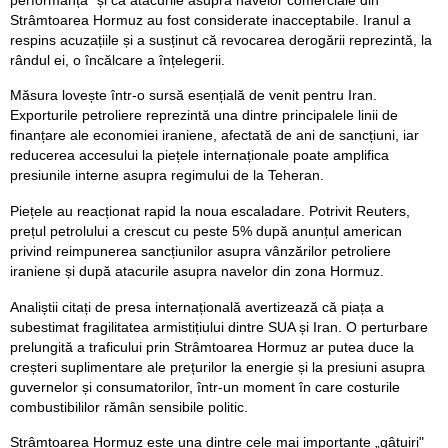
Strâmtoarea Hormuz au fost considerate inacceptabile. Iranul a
respins acuzațiile și a susținut că revocarea derogării reprezintă, la
rândul ei, o încălcare a înțelegerii.
Măsura lovește într-o sursă esențială de venit pentru Iran.
Exporturile petroliere reprezintă una dintre principalele linii de
finanțare ale economiei iraniene, afectată de ani de sancțiuni, iar
reducerea accesului la piețele internaționale poate amplifica
presiunile interne asupra regimului de la Teheran.
Piețele au reacționat rapid la noua escaladare. Potrivit Reuters,
prețul petrolului a crescut cu peste 5% după anunțul american
privind reimpunerea sancțiunilor asupra vânzărilor petroliere
iraniene și după atacurile asupra navelor din zona Hormuz.
Analiștii citați de presa internațională avertizează că piața a
subestimat fragilitatea armistițiului dintre SUA și Iran. O perturbare
prelungită a traficului prin Strâmtoarea Hormuz ar putea duce la
creșteri suplimentare ale prețurilor la energie și la presiuni asupra
guvernelor și consumatorilor, într-un moment în care costurile
combustibililor rămân sensibile politic.
Strâmtoarea Hormuz este una dintre cele mai importante „gâtuiri"