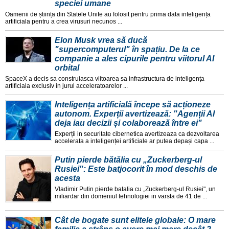
speciei umane
Oamenii de știința din Statele Unite au folosit pentru prima data inteligența
artificiala pentru a crea virusuri necunos ...
Elon Musk vrea să ducă
"supercomputerul" în spațiu. De la ce
companie a ales cipurile pentru viitorul AI
orbital
SpaceX a decis sa construiasca viitoarea sa infrastructura de inteligența
artificiala exclusiv in jurul acceleratoarelor ...
Inteligența artificială începe să acționeze
autonom. Experții avertizează: "Agenții AI
deja iau decizii și colaborează între ei"
Experții in securitate cibernetica avertizeaza ca dezvoltarea
accelerata a inteligenței artificiale ar putea depași capa ...
Putin pierde bătălia cu „Zuckerberg-ul
Rusiei": Este batjocorit în mod deschis de
acesta
Vladimir Putin pierde batalia cu „Zuckerberg-ul Rusiei", un
miliardar din domeniul tehnologiei in varsta de 41 de ...
Cât de bogate sunt elitele globale: O mare