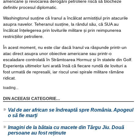
americane și revocarea derogării petroliere riscă să blocheze
definitiv procesul diplomatic.
Washingtonul susține că Iranul a încălcat armistițiul prin atacurile
asupra navelor. Teheranul susține, la rândul său, că SUA au
încălcat înțelegerea prin loviturile militare și prin reimpunerea
restricțiilor petroliere.
În acest moment, nu este clar dacă Iranul va răspunde printr-un
atac direct asupra unor obiective americane sau printr-o
escaladare controlată în Strâmtoarea Hormuz și în statele din Golf.
Experiența ultimelor luni arată însă că fiecare rundă de lovituri a
fost urmată de represalii, iar riscul unei spirale militare rămâne
ridicat.
loading...
DIN ACEEASI CATEGORIE...
Val de aer african se îndreaptă spre România. Apogeul
o să fie marți
Imagini de la bătaia cu macete din Târgu Jiu. Două
persoane au fost reținute