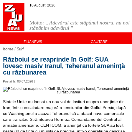
10 August, 2026
Motto: „
Adevărul este stăpânul nostru, nu noi
stăpânim adevărul
”
ZIUANEWS
CAUTARE
home
Stiri
Războiul se reaprinde în Golf: SUA
lovesc masiv Iranul, Teheranul amenință
cu răzbunarea
Postat la: 08.07.2026 |
Statele Unite au lansat un nou val de lovituri asupra unor ținte din
Iran, într-o escaladare majoră a tensiunilor din Golful Persic, după
ce Washingtonul a acuzat Teheranul că a atacat nave comerciale
care tranzitau Strâmtoarea Hormuz. Comandamentul Central al
armatei americane, CENTCOM, a anunțat că forțele SUA au lovit
peste 80 de ținte cu muniții de precizie, într-o operațiune descrisă