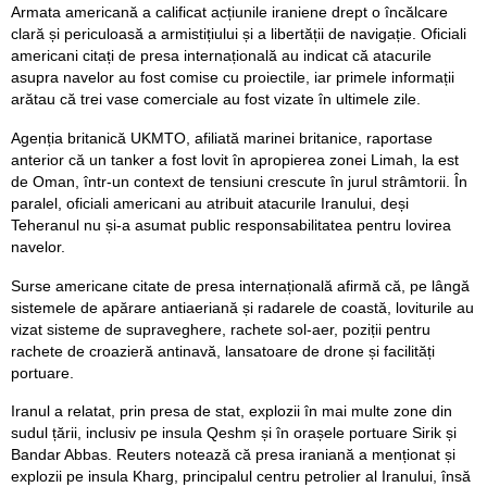
Armata americană a calificat acțiunile iraniene drept o încălcare
clară și periculoasă a armistițiului și a libertății de navigație. Oficiali
americani citați de presa internațională au indicat că atacurile
asupra navelor au fost comise cu proiectile, iar primele informații
arătau că trei vase comerciale au fost vizate în ultimele zile.
Agenția britanică UKMTO, afiliată marinei britanice, raportase
anterior că un tanker a fost lovit în apropierea zonei Limah, la est
de Oman, într-un context de tensiuni crescute în jurul strâmtorii. În
paralel, oficiali americani au atribuit atacurile Iranului, deși
Teheranul nu și-a asumat public responsabilitatea pentru lovirea
navelor.
Surse americane citate de presa internațională afirmă că, pe lângă
sistemele de apărare antiaeriană și radarele de coastă, loviturile au
vizat sisteme de supraveghere, rachete sol-aer, poziții pentru
rachete de croazieră antinavă, lansatoare de drone și facilități
portuare.
Iranul a relatat, prin presa de stat, explozii în mai multe zone din
sudul țării, inclusiv pe insula Qeshm și în orașele portuare Sirik și
Bandar Abbas. Reuters notează că presa iraniană a menționat și
explozii pe insula Kharg, principalul centru petrolier al Iranului, însă