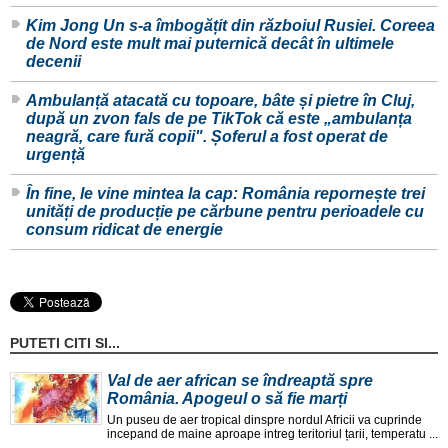
Kim Jong Un s-a îmbogățit din războiul Rusiei. Coreea
de Nord este mult mai puternică decât în ultimele
decenii
Ambulanță atacată cu topoare, bâte și pietre în Cluj,
după un zvon fals de pe TikTok că este „ambulanța
neagră, care fură copii". Șoferul a fost operat de
urgență
În fine, le vine mintea la cap: România repornește trei
unități de producție pe cărbune pentru perioadele cu
consum ridicat de energie
PUTETI CITI SI...
Val de aer african se îndreaptă spre
România. Apogeul o să fie marți
Un puseu de aer tropical dinspre nordul Africii va cuprinde
incepand de maine aproape intreg teritoriul țarii, temperatu ...