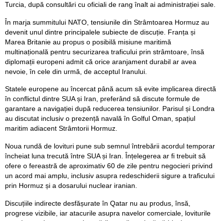
Turcia, după consultări cu oficiali de rang înalt ai administrației sale.
În marja summitului NATO, tensiunile din Strâmtoarea Hormuz au
devenit unul dintre principalele subiecte de discuție. Franța și
Marea Britanie au propus o posibilă misiune maritimă
multinațională pentru securizarea traficului prin strâmtoare, însă
diplomații europeni admit că orice aranjament durabil ar avea
nevoie, în cele din urmă, de acceptul Iranului.
Statele europene au încercat până acum să evite implicarea directă
în conflictul dintre SUA și Iran, preferând să discute formule de
garantare a navigației după reducerea tensiunilor. Parisul și Londra
au discutat inclusiv o prezență navală în Golful Oman, spațiul
maritim adiacent Strâmtorii Hormuz.
Noua rundă de lovituri pune sub semnul întrebării acordul temporar
încheiat luna trecută între SUA și Iran. Înțelegerea ar fi trebuit să
ofere o fereastră de aproximativ 60 de zile pentru negocieri privind
un acord mai amplu, inclusiv asupra redeschiderii sigure a traficului
prin Hormuz și a dosarului nuclear iranian.
Discuțiile indirecte desfășurate în Qatar nu au produs, însă,
progrese vizibile, iar atacurile asupra navelor comerciale, loviturile