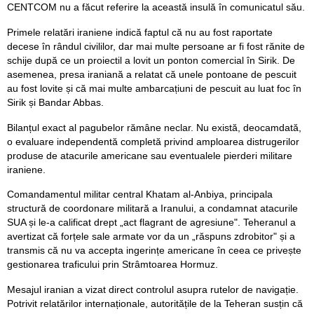
CENTCOM nu a făcut referire la această insulă în comunicatul său.
Primele relatări iraniene indică faptul că nu au fost raportate
decese în rândul civililor, dar mai multe persoane ar fi fost rănite de
schije după ce un proiectil a lovit un ponton comercial în Sirik. De
asemenea, presa iraniană a relatat că unele pontoane de pescuit
au fost lovite și că mai multe ambarcațiuni de pescuit au luat foc în
Sirik și Bandar Abbas.
Bilanțul exact al pagubelor rămâne neclar. Nu există, deocamdată,
o evaluare independentă completă privind amploarea distrugerilor
produse de atacurile americane sau eventualele pierderi militare
iraniene.
Comandamentul militar central Khatam al-Anbiya, principala
structură de coordonare militară a Iranului, a condamnat atacurile
SUA și le-a calificat drept „act flagrant de agresiune". Teheranul a
avertizat că forțele sale armate vor da un „răspuns zdrobitor" și a
transmis că nu va accepta ingerințe americane în ceea ce privește
gestionarea traficului prin Strâmtoarea Hormuz.
Mesajul iranian a vizat direct controlul asupra rutelor de navigație.
Potrivit relatărilor internaționale, autoritățile de la Teheran susțin că