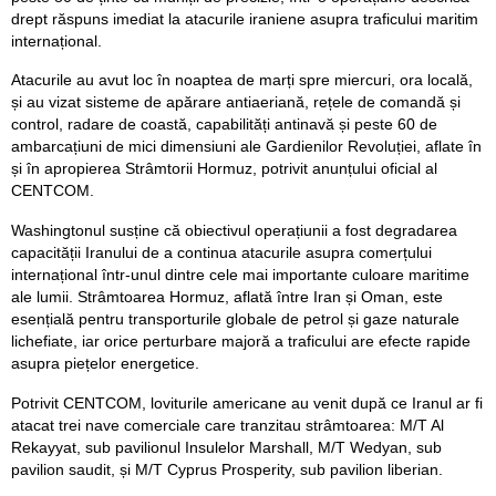
drept răspuns imediat la atacurile iraniene asupra traficului maritim
internațional.
Atacurile au avut loc în noaptea de marți spre miercuri, ora locală,
și au vizat sisteme de apărare antiaeriană, rețele de comandă și
control, radare de coastă, capabilități antinavă și peste 60 de
ambarcațiuni de mici dimensiuni ale Gardienilor Revoluției, aflate în
și în apropierea Strâmtorii Hormuz, potrivit anunțului oficial al
CENTCOM.
Washingtonul susține că obiectivul operațiunii a fost degradarea
capacității Iranului de a continua atacurile asupra comerțului
internațional într-unul dintre cele mai importante culoare maritime
ale lumii. Strâmtoarea Hormuz, aflată între Iran și Oman, este
esențială pentru transporturile globale de petrol și gaze naturale
lichefiate, iar orice perturbare majoră a traficului are efecte rapide
asupra piețelor energetice.
Potrivit CENTCOM, loviturile americane au venit după ce Iranul ar fi
atacat trei nave comerciale care tranzitau strâmtoarea: M/T Al
Rekayyat, sub pavilionul Insulelor Marshall, M/T Wedyan, sub
pavilion saudit, și M/T Cyprus Prosperity, sub pavilion liberian.