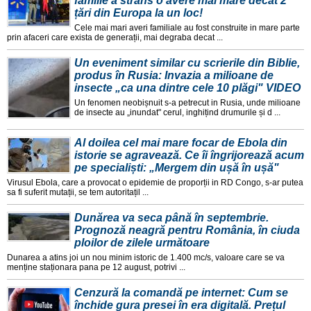
familie a strâns o avere mai mare decât 2
țări din Europa la un loc!
Cele mai mari averi familiale au fost construite in mare parte
prin afaceri care exista de generații, mai degraba decat ...
Un eveniment similar cu scrierile din Biblie,
produs în Rusia: Invazia a milioane de
insecte „ca una dintre cele 10 plăgi" VIDEO
Un fenomen neobișnuit s-a petrecut in Rusia, unde milioane
de insecte au „inundat" cerul, inghițind drumurile și d ...
Al doilea cel mai mare focar de Ebola din
istorie se agravează. Ce îi îngrijorează acum
pe specialiști: „Mergem din ușă în ușă"
Virusul Ebola, care a provocat o epidemie de proporții in RD Congo, s-ar putea
sa fi suferit mutații, se tem autoritațil ...
Dunărea va seca până în septembrie.
Prognoză neagră pentru România, în ciuda
ploilor de zilele următoare
Dunarea a atins joi un nou minim istoric de 1.400 mc/s, valoare care se va
menține staționara pana pe 12 august, potrivi ...
Cenzură la comandă pe internet: Cum se
închide gura presei în era digitală. Prețul