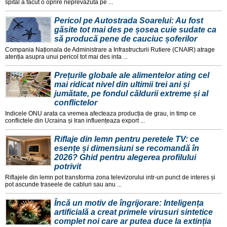
spital a facut o oprire neprevazuta pe ...
Pericol pe Autostrada Soarelui: Au fost
găsite tot mai des pe șosea cuie sudate ca
să producă pene de cauciuc șoferilor
Compania Naționala de Administrare a Infrastructurii Rutiere (CNAIR) atrage
atenția asupra unui pericol tot mai des inta ...
Prețurile globale ale alimentelor ating cel
mai ridicat nivel din ultimii trei ani și
jumătate, pe fondul căldurii extreme și al
conflictelor
Indicele ONU arata ca vremea afecteaza producția de grau, in timp ce
conflictele din Ucraina și Iran influențeaza export ...
Riflaje din lemn pentru peretele TV: ce
esențe și dimensiuni se recomandă în
2026? Ghid pentru alegerea profilului
potrivit
Riflajele din lemn pot transforma zona televizorului intr-un punct de interes și
pot ascunde traseele de cabluri sau anu ...
Încă un motiv de îngrijorare: Inteligența
artificială a creat primele virusuri sintetice
complet noi care ar putea duce la extinția