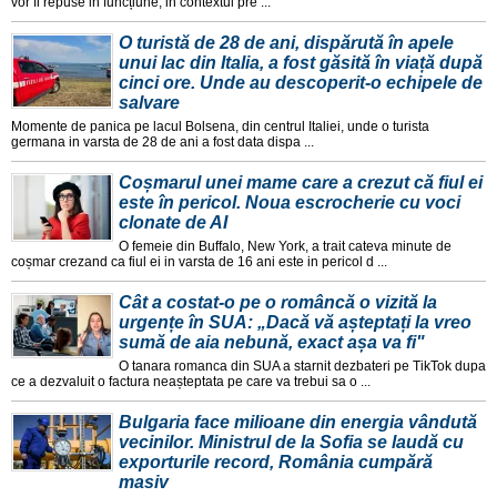
vor fi repuse in funcțiune, in contextul pre ...
O turistă de 28 de ani, dispărută în apele
unui lac din Italia, a fost găsită în viață după
cinci ore. Unde au descoperit-o echipele de
salvare
Momente de panica pe lacul Bolsena, din centrul Italiei, unde o turista
germana in varsta de 28 de ani a fost data dispa ...
Coșmarul unei mame care a crezut că fiul ei
este în pericol. Noua escrocherie cu voci
clonate de AI
O femeie din Buffalo, New York, a trait cateva minute de
coșmar crezand ca fiul ei in varsta de 16 ani este in pericol d ...
Cât a costat-o pe o româncă o vizită la
urgențe în SUA: „Dacă vă așteptați la vreo
sumă de aia nebună, exact așa va fi"
O tanara romanca din SUA a starnit dezbateri pe TikTok dupa
ce a dezvaluit o factura neașteptata pe care va trebui sa o ...
Bulgaria face milioane din energia vândută
vecinilor. Ministrul de la Sofia se laudă cu
exporturile record, România cumpără
masiv