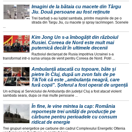
Imagini de la bătaia cu macete din Târgu
Jiu. Două persoane au fost reținute
Trei barbați s-au luptat sambata, printre mașinile de pe o
strada din Targu Jiu, cu macete și spray lacrimogen. Scenele
...
Kim Jong Un s-a îmbogățit din războiul
Rusiei. Coreea de Nord este mult mai
puternică decât în ultimele decenii
Razboiul declanșat de Rusia impotriva Ucrainei s-a
transformat intr-o sursa uriașa de venit pentru Coreea de Nord. Potri ...
Ambulanță atacată cu topoare, bâte și
pietre în Cluj, după un zvon fals de pe
TikTok că este „ambulanța neagră, care
fură copii". Șoferul a fost operat de urgență
Un echipaj al Serviciului de Ambulanța din județul Cluj a fost atacat violent
sambata seara, dupa ce mai multe persoane ...
În fine, le vine mintea la cap: România
repornește trei unități de producție pe
cărbune pentru perioadele cu consum
ridicat de energie
Trei grupuri energetice pe carbune din cadrul Complexului Energetic Oltenia