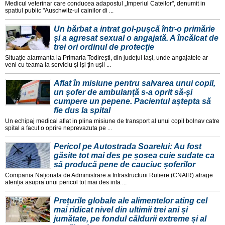
Medicul veterinar care conducea adapostul „Imperiul Cateilor", denumit in
spatiul public "Auschwitz-ul cainilor di ...
Un bărbat a intrat gol-pușcă într-o primărie
și a agresat sexual o angajată. A încălcat de
trei ori ordinul de protecție
Situație alarmanta la Primaria Todirești, din județul Iași, unde angajatele ar
veni cu teama la serviciu și iși țin ușil ...
Aflat în misiune pentru salvarea unui copil,
un șofer de ambulanță s-a oprit să-și
cumpere un pepene. Pacientul aștepta să
fie dus la spital
Un echipaj medical aflat in plina misiune de transport al unui copil bolnav catre
spital a facut o oprire neprevazuta pe ...
Pericol pe Autostrada Soarelui: Au fost
găsite tot mai des pe șosea cuie sudate ca
să producă pene de cauciuc șoferilor
Compania Naționala de Administrare a Infrastructurii Rutiere (CNAIR) atrage
atenția asupra unui pericol tot mai des inta ...
Prețurile globale ale alimentelor ating cel
mai ridicat nivel din ultimii trei ani și
jumătate, pe fondul căldurii extreme și al