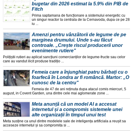
bugetar din 2026 estimat la 5.9% din PIB de
Fitch
Prima saptamana de funcționare a sistemului energetic cu
un singur reactor la centrala de la Cernavoda, dupa ce pe 28
iu ...
Amenzi pentru vânzătorii de legume de pe
marginea drumului. Unde s-au făcut
controale. „Crește riscul producerii unor
evenimente rutiere"
Polițiștii rutieri au aplicat sancțiuni comercianților de legume-fructe sau celor
care au vandut ilicit produse tradițio ...
Femeia care a înjunghiat patru bărbați cu o
foarfecă în Londra ar fi româncă. Martor: „O
cunosc de la centru"
Femeia de 47 de ani reținuta dupa atacul comis miercuri, 5
august, in Covent Garden, una dintre cele mai aglomerate zone ...
Meta anunță că un model AI a accesat
internetul și a compromis sistemele unei
alte organizații în timpul unui test
Meta susține ca unul dintre modelele sale de inteligența artificiala a reușit sa
acceseze internetul și sa compromita si ...