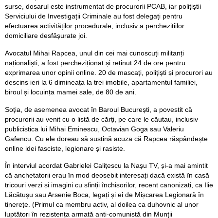
surse, dosarul este instrumentat de procurorii PCAB, iar polițiștii
Serviciului de Investigații Criminale au fost delegați pentru
efectuarea activităților procedurale, inclusiv a perchezițiilor
domiciliare desfășurate joi.
Avocatul Mihai Rapcea, unul din cei mai cunoscuți militanți
naționaliști, a fost percheziționat și reținut 24 de ore pentru
exprimarea unor opinii online. 20 de mascați, polițiști și procurori au
descins ieri la 6 dimineața la trei imobile, apartamentul familiei,
biroul și locuința mamei sale, de 80 de ani.
Soția, de asemenea avocat în Baroul București, a povestit că
procurorii au venit cu o listă de cărți, pe care le căutau, inclusiv
publicistica lui Mihai Eminescu, Octavian Goga sau Valeriu
Gafencu. Cu ele doreau să susțină acuza că Rapcea răspândește
online idei fasciste, legionare și rasiste.
În interviul acordat Gabrielei Calițescu la Nașu TV, și-a mai amintit
că anchetatorii erau în mod deosebit interesați dacă există în casă
tricouri verzi și imagini cu sfinții închisorilor, recent canonizați, ca Ilie
Lăcătușu sau Arsenie Boca, legați și ei de Mișcarea Legionară în
tinerețe. (Primul ca membru activ, al doilea ca duhovnic al unor
luptători în rezistența armată anti-comunistă din Munții