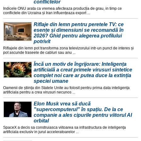
conflictelor
Indicele ONU arata ca vremea afecteaza producția de grau, in timp ce
conflictele din Ucraina și Iran influențeaza export ...
Riflaje din lemn pentru peretele TV: ce
esențe și dimensiuni se recomandă în
2026? Ghid pentru alegerea profilului
potrivit
Riflajele din lemn pot transforma zona televizorului intr-un punct de interes și
pot ascunde traseele de cabluri sau anu ...
Încă un motiv de îngrijorare: Inteligența
artificială a creat primele virusuri sintetice
complet noi care ar putea duce la extinția
speciei umane
Oamenii de știința din Statele Unite au folosit pentru prima data inteligența
artificiala pentru a crea virusuri necunos ...
Elon Musk vrea să ducă
"supercomputerul" în spațiu. De la ce
companie a ales cipurile pentru viitorul AI
orbital
SpaceX a decis sa construiasca viitoarea sa infrastructura de inteligența
artificiala exclusiv in jurul acceleratoarelor ...