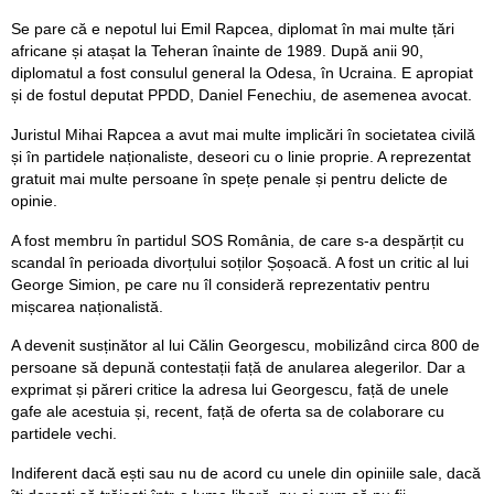
Se pare că e nepotul lui Emil Rapcea, diplomat în mai multe țări
africane și atașat la Teheran înainte de 1989. După anii 90,
diplomatul a fost consulul general la Odesa, în Ucraina. E apropiat
și de fostul deputat PPDD, Daniel Fenechiu, de asemenea avocat.
Juristul Mihai Rapcea a avut mai multe implicări în societatea civilă
și în partidele naționaliste, deseori cu o linie proprie. A reprezentat
gratuit mai multe persoane în spețe penale și pentru delicte de
opinie.
A fost membru în partidul SOS România, de care s-a despărțit cu
scandal în perioada divorțului soților Șoșoacă. A fost un critic al lui
George Simion, pe care nu îl consideră reprezentativ pentru
mișcarea naționalistă.
A devenit susținător al lui Călin Georgescu, mobilizând circa 800 de
persoane să depună contestații față de anularea alegerilor. Dar a
exprimat și păreri critice la adresa lui Georgescu, față de unele
gafe ale acestuia și, recent, față de oferta sa de colaborare cu
partidele vechi.
Indiferent dacă ești sau nu de acord cu unele din opiniile sale, dacă