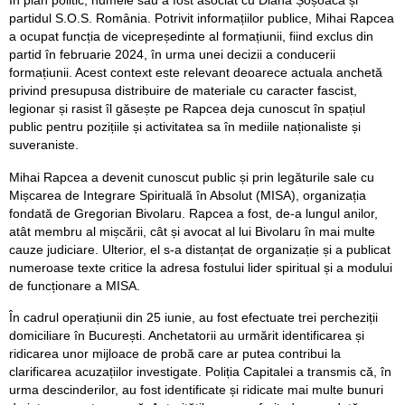
partidul S.O.S. România. Potrivit informațiilor publice, Mihai Rapcea
a ocupat funcția de vicepreședinte al formațiunii, fiind exclus din
partid în februarie 2024, în urma unei decizii a conducerii
formațiunii. Acest context este relevant deoarece actuala anchetă
privind presupusa distribuire de materiale cu caracter fascist,
legionar și rasist îl găsește pe Rapcea deja cunoscut în spațiul
public pentru pozițiile și activitatea sa în mediile naționaliste și
suveraniste.
Mihai Rapcea a devenit cunoscut public și prin legăturile sale cu
Mișcarea de Integrare Spirituală în Absolut (MISA), organizația
fondată de Gregorian Bivolaru. Rapcea a fost, de-a lungul anilor,
atât membru al mișcării, cât și avocat al lui Bivolaru în mai multe
cauze judiciare. Ulterior, el s-a distanțat de organizație și a publicat
numeroase texte critice la adresa fostului lider spiritual și a modului
de funcționare a MISA.
În cadrul operațiunii din 25 iunie, au fost efectuate trei percheziții
domiciliare în București. Anchetatorii au urmărit identificarea și
ridicarea unor mijloace de probă care ar putea contribui la
clarificarea acuzațiilor investigate. Poliția Capitalei a transmis că, în
urma descinderilor, au fost identificate și ridicate mai multe bunuri