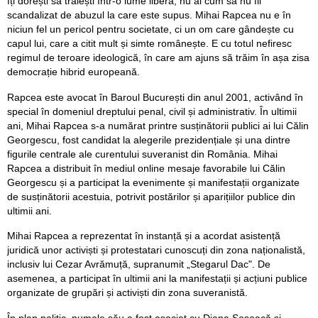
îți dorești să trăiești într-o lume liberă, nu ai cum să nu fii
scandalizat de abuzul la care este supus. Mihai Rapcea nu e în
niciun fel un pericol pentru societate, ci un om care gândește cu
capul lui, care a citit mult și simte românește. E cu totul nefiresc
regimul de teroare ideologică, în care am ajuns să trăim în așa zisa
democrație hibrid europeană.
Rapcea este avocat în Baroul București din anul 2001, activând în
special în domeniul dreptului penal, civil și administrativ. În ultimii
ani, Mihai Rapcea s-a numărat printre susținătorii publici ai lui Călin
Georgescu, fost candidat la alegerile prezidențiale și una dintre
figurile centrale ale curentului suveranist din România. Mihai
Rapcea a distribuit în mediul online mesaje favorabile lui Călin
Georgescu și a participat la evenimente și manifestații organizate
de susținătorii acestuia, potrivit postărilor și aparițiilor publice din
ultimii ani.
Mihai Rapcea a reprezentat în instanță și a acordat asistență
juridică unor activiști și protestatari cunoscuți din zona naționalistă,
inclusiv lui Cezar Avrămuță, supranumit „Stegarul Dac". De
asemenea, a participat în ultimii ani la manifestații și acțiuni publice
organizate de grupări și activiști din zona suveranistă.
În plan politic, numele său a fost asociat cu Diana Șoșoacă și