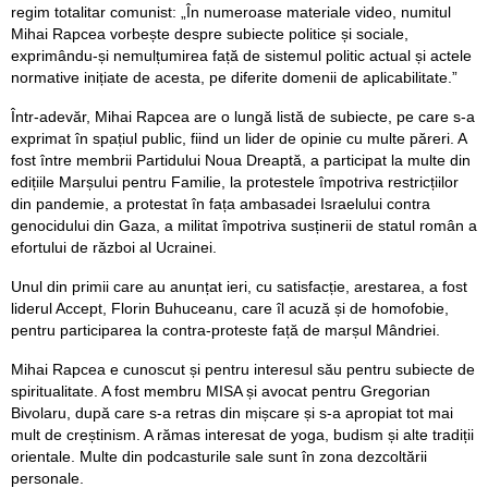
regim totalitar comunist: „În numeroase materiale video, numitul
Mihai Rapcea vorbește despre subiecte politice și sociale,
exprimându-și nemulțumirea față de sistemul politic actual și actele
normative inițiate de acesta, pe diferite domenii de aplicabilitate.”
Într-adevăr, Mihai Rapcea are o lungă listă de subiecte, pe care s-a
exprimat în spațiul public, fiind un lider de opinie cu multe păreri. A
fost între membrii Partidului Noua Dreaptă, a participat la multe din
edițiile Marșului pentru Familie, la protestele împotriva restricțiilor
din pandemie, a protestat în fața ambasadei Israelului contra
genocidului din Gaza, a militat împotriva susținerii de statul român a
efortului de război al Ucrainei.
Unul din primii care au anunțat ieri, cu satisfacție, arestarea, a fost
liderul Accept, Florin Buhuceanu, care îl acuză și de homofobie,
pentru participarea la contra-proteste față de marșul Mândriei.
Mihai Rapcea e cunoscut și pentru interesul său pentru subiecte de
spiritualitate. A fost membru MISA și avocat pentru Gregorian
Bivolaru, după care s-a retras din mișcare și s-a apropiat tot mai
mult de creștinism. A rămas interesat de yoga, budism și alte tradiții
orientale. Multe din podcasturile sale sunt în zona dezcoltării
personale.