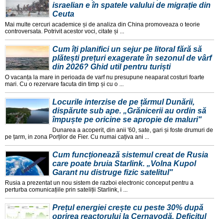
israelian e în spatele valului de migrație din
Ceuta
Mai multe cercuri academice și de analiza din China promoveaza o teorie
controversata. Potrivit acestor voci, citate și ...
Cum îți planifici un sejur pe litoral fără să
plătești prețuri exagerate în sezonul de vârf
din 2026? Ghid util pentru turiști
O vacanța la mare in perioada de varf nu presupune neaparat costuri foarte
mari. Cu o rezervare facuta din timp și cu o ...
Locurile interzise de pe țărmul Dunării,
dispărute sub ape. „Grănicerii au ordin să
împuște pe oricine se apropie de maluri"
Dunarea a acoperit, din anii '60, sate, gari și foste drumuri de
pe țarm, in zona Porților de Fier. Cu numai cațiva ani ...
Cum funcționează sistemul creat de Rusia
care poate bruia Starlink. „Volna Kupol
Garant nu distruge fizic satelitul"
Rusia a prezentat un nou sistem de razboi electronic conceput pentru a
perturba comunicațiile prin sateliții Starlink, i ...
Prețul energiei crește cu peste 30% după
oprirea reactorului la Cernavodă. Deficitul