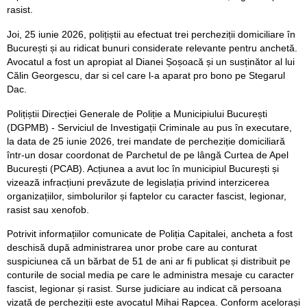
rasist.
Joi, 25 iunie 2026, polițiștii au efectuat trei percheziții domiciliare în
București și au ridicat bunuri considerate relevante pentru anchetă.
Avocatul a fost un apropiat al Dianei Șoșoacă și un susținător al lui
Călin Georgescu, dar si cel care l-a aparat pro bono pe Stegarul
Dac.
Polițiștii Direcției Generale de Poliție a Municipiului București
(DGPMB) - Serviciul de Investigații Criminale au pus în executare,
la data de 25 iunie 2026, trei mandate de percheziție domiciliară
într-un dosar coordonat de Parchetul de pe lângă Curtea de Apel
București (PCAB). Acțiunea a avut loc în municipiul București și
vizează infracțiuni prevăzute de legislația privind interzicerea
organizațiilor, simbolurilor și faptelor cu caracter fascist, legionar,
rasist sau xenofob.
Potrivit informațiilor comunicate de Poliția Capitalei, ancheta a fost
deschisă după administrarea unor probe care au conturat
suspiciunea că un bărbat de 51 de ani ar fi publicat și distribuit pe
conturile de social media pe care le administra mesaje cu caracter
fascist, legionar și rasist. Surse judiciare au indicat că persoana
vizată de percheziții este avocatul Mihai Rapcea. Conform acelorași