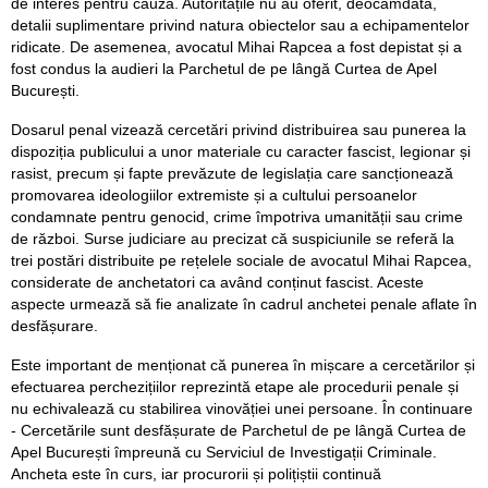
de interes pentru cauză. Autoritățile nu au oferit, deocamdată,
detalii suplimentare privind natura obiectelor sau a echipamentelor
ridicate. De asemenea, avocatul Mihai Rapcea a fost depistat și a
fost condus la audieri la Parchetul de pe lângă Curtea de Apel
București.
Dosarul penal vizează cercetări privind distribuirea sau punerea la
dispoziția publicului a unor materiale cu caracter fascist, legionar și
rasist, precum și fapte prevăzute de legislația care sancționează
promovarea ideologiilor extremiste și a cultului persoanelor
condamnate pentru genocid, crime împotriva umanității sau crime
de război. Surse judiciare au precizat că suspiciunile se referă la
trei postări distribuite pe rețelele sociale de avocatul Mihai Rapcea,
considerate de anchetatori ca având conținut fascist. Aceste
aspecte urmează să fie analizate în cadrul anchetei penale aflate în
desfășurare.
Este important de menționat că punerea în mișcare a cercetărilor și
efectuarea perchezițiilor reprezintă etape ale procedurii penale și
nu echivalează cu stabilirea vinovăției unei persoane. În continuare
- Cercetările sunt desfășurate de Parchetul de pe lângă Curtea de
Apel București împreună cu Serviciul de Investigații Criminale.
Ancheta este în curs, iar procurorii și polițiștii continuă