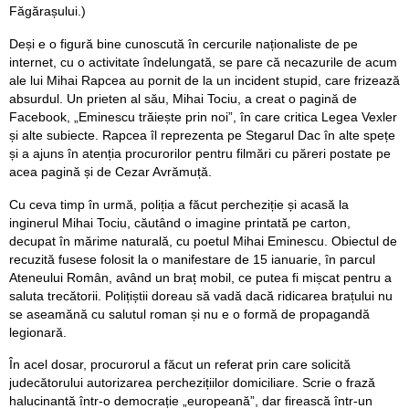
Făgărașului.)
Deși e o figură bine cunoscută în cercurile naționaliste de pe
internet, cu o activitate îndelungată, se pare că necazurile de acum
ale lui Mihai Rapcea au pornit de la un incident stupid, care frizează
absurdul. Un prieten al său, Mihai Tociu, a creat o pagină de
Facebook, „Eminescu trăiește prin noi”, în care critica Legea Vexler
și alte subiecte. Rapcea îl reprezenta pe Stegarul Dac în alte spețe
și a ajuns în atenția procurorilor pentru filmări cu păreri postate pe
acea pagină și de Cezar Avrămuță.
Cu ceva timp în urmă, poliția a făcut percheziție și acasă la
inginerul Mihai Tociu, căutând o imagine printată pe carton,
decupat în mărime naturală, cu poetul Mihai Eminescu. Obiectul de
recuzită fusese folosit la o manifestare de 15 ianuarie, în parcul
Ateneului Român, având un braț mobil, ce putea fi mișcat pentru a
saluta trecătorii. Polițiștii doreau să vadă dacă ridicarea brațului nu
se aseamănă cu salutul roman și nu e o formă de propagandă
legionară.
În acel dosar, procurorul a făcut un referat prin care solicită
judecătorului autorizarea perchezițiilor domiciliare. Scrie o frază
halucinantă într-o democrație „europeană”, dar firească într-un