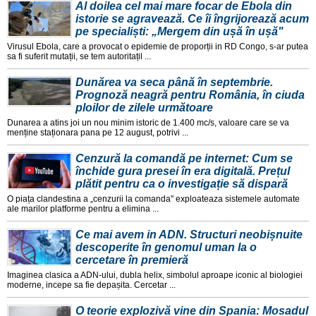
Al doilea cel mai mare focar de Ebola din
istorie se agravează. Ce îi îngrijorează acum
pe specialiști: „Mergem din ușă în ușă"
Virusul Ebola, care a provocat o epidemie de proporții in RD Congo, s-ar putea
sa fi suferit mutații, se tem autoritațil ...
Dunărea va seca până în septembrie.
Prognoză neagră pentru România, în ciuda
ploilor de zilele următoare
Dunarea a atins joi un nou minim istoric de 1.400 mc/s, valoare care se va
menține staționara pana pe 12 august, potrivi ...
Cenzură la comandă pe internet: Cum se
închide gura presei în era digitală. Prețul
plătit pentru ca o investigație să dispară
O piața clandestina a „cenzurii la comanda" exploateaza sistemele automate
ale marilor platforme pentru a elimina ...
Ce mai avem in ADN. Structuri neobișnuite
descoperite în genomul uman la o
cercetare în premieră
Imaginea clasica a ADN-ului, dubla helix, simbolul aproape iconic al biologiei
moderne, incepe sa fie depașita. Cercetar ...
O teorie explozivă vine din Spania: Mosadul