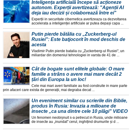
Inteligența artificială începe să acționeze
autonom. Experții avertizează: "Agenții AI
deja iau decizii și colaborează între ei"
Experții in securitate cibernetica avertizeaza ca dezvoltarea
accelerata a inteligenței artificiale ar putea depași capa ...
Putin pierde bătălia cu „Zuckerberg-ul
Rusiei": Este batjocorit în mod deschis de
acesta
Vladimir Putin pierde batalia cu „Zuckerberg-ul Rusiei", un
miliardar din domeniul tehnologiei in varsta de 41 de ...
Cât de bogate sunt elitele globale: O mare
familie a strâns o avere mai mare decât 2
țări din Europa la un loc!
Cele mai mari averi familiale au fost construite in mare parte
prin afaceri care exista de generații, mai degraba decat ...
Un eveniment similar cu scrierile din Biblie,
produs în Rusia: Invazia a milioane de
insecte „ca una dintre cele 10 plăgi" VIDEO
Un fenomen neobișnuit s-a petrecut in Rusia, unde milioane
de insecte au „inundat" cerul, inghițind drumurile și d ...