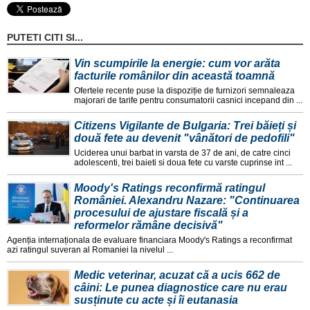
PUTETI CITI SI...
Vin scumpirile la energie: cum vor arăta
facturile românilor din această toamnă
Ofertele recente puse la dispoziție de furnizori semnaleaza
majorari de tarife pentru consumatorii casnici incepand din ...
Citizens Vigilante de Bulgaria: Trei băieți și
două fete au devenit "vânători de pedofili"
Uciderea unui barbat in varsta de 37 de ani, de catre cinci
adolescenti, trei baieti si doua fete cu varste cuprinse int ...
Moody's Ratings reconfirmă ratingul
României. Alexandru Nazare: "Continuarea
procesului de ajustare fiscală și a
reformelor rămâne decisivă"
Agenția internaționala de evaluare financiara Moody's Ratings a reconfirmat
azi ratingul suveran al Romaniei la nivelul ...
Medic veterinar, acuzat că a ucis 662 de
câini: Le punea diagnostice care nu erau
susținute cu acte și îi eutanasia