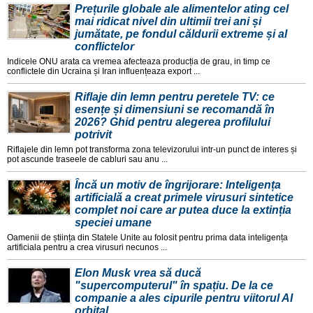
Prețurile globale ale alimentelor ating cel
mai ridicat nivel din ultimii trei ani și
jumătate, pe fondul căldurii extreme și al
conflictelor
Indicele ONU arata ca vremea afecteaza producția de grau, in timp ce
conflictele din Ucraina și Iran influențeaza export ...
Riflaje din lemn pentru peretele TV: ce
esențe și dimensiuni se recomandă în
2026? Ghid pentru alegerea profilului
potrivit
Riflajele din lemn pot transforma zona televizorului intr-un punct de interes și
pot ascunde traseele de cabluri sau anu ...
Încă un motiv de îngrijorare: Inteligența
artificială a creat primele virusuri sintetice
complet noi care ar putea duce la extinția
speciei umane
Oamenii de știința din Statele Unite au folosit pentru prima data inteligența
artificiala pentru a crea virusuri necunos ...
Elon Musk vrea să ducă
"supercomputerul" în spațiu. De la ce
companie a ales cipurile pentru viitorul AI
orbital