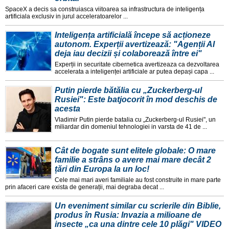
SpaceX a decis sa construiasca viitoarea sa infrastructura de inteligența
artificiala exclusiv in jurul acceleratoarelor ...
Inteligența artificială începe să acționeze
autonom. Experții avertizează: "Agenții AI
deja iau decizii și colaborează între ei"
Experții in securitate cibernetica avertizeaza ca dezvoltarea
accelerata a inteligenței artificiale ar putea depași capa ...
Putin pierde bătălia cu „Zuckerberg-ul
Rusiei": Este batjocorit în mod deschis de
acesta
Vladimir Putin pierde batalia cu „Zuckerberg-ul Rusiei", un
miliardar din domeniul tehnologiei in varsta de 41 de ...
Cât de bogate sunt elitele globale: O mare
familie a strâns o avere mai mare decât 2
țări din Europa la un loc!
Cele mai mari averi familiale au fost construite in mare parte
prin afaceri care exista de generații, mai degraba decat ...
Un eveniment similar cu scrierile din Biblie,
produs în Rusia: Invazia a milioane de
insecte „ca una dintre cele 10 plăgi" VIDEO