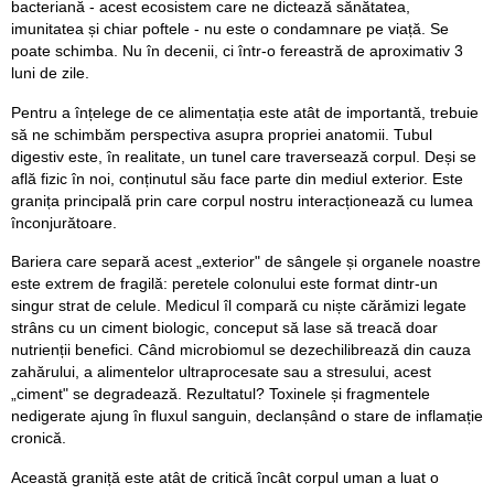
bacteriană - acest ecosistem care ne dictează sănătatea,
imunitatea și chiar poftele - nu este o condamnare pe viață. Se
poate schimba. Nu în decenii, ci într-o fereastră de aproximativ 3
luni de zile.
Pentru a înțelege de ce alimentația este atât de importantă, trebuie
să ne schimbăm perspectiva asupra propriei anatomii. Tubul
digestiv este, în realitate, un tunel care traversează corpul. Deși se
află fizic în noi, conținutul său face parte din mediul exterior. Este
granița principală prin care corpul nostru interacționează cu lumea
înconjurătoare.
Bariera care separă acest „exterior" de sângele și organele noastre
este extrem de fragilă: peretele colonului este format dintr-un
singur strat de celule. Medicul îl compară cu niște cărămizi legate
strâns cu un ciment biologic, conceput să lase să treacă doar
nutrienții benefici. Când microbiomul se dezechilibrează din cauza
zahărului, a alimentelor ultraprocesate sau a stresului, acest
„ciment" se degradează. Rezultatul? Toxinele și fragmentele
nedigerate ajung în fluxul sanguin, declanșând o stare de inflamație
cronică.
Această graniță este atât de critică încât corpul uman a luat o