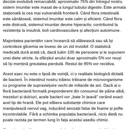
decizie evolutivă remarcabilă: aproximativ 75% din întregul nostru
sistem imunitar este masat de-a lungul tubului digestiv. Este armata
staționată la cea mai vulnerabilă frontieră. Când flora intestinală
este sănătoasă, sistemul imunitar este calm și eficient. Când flora
este distrusă, sistemul imunitar devine hiperactiv, contribuind la
rezistența la insulină, boli cardiovasculare și afecțiuni autoimune.
Majoritatea pacienților care încearcă să slăbească sau să își
controleze glicemia se lovesc de un zid invizibil. O statistică
medicală dură arată că, dacă luăm 100 de persoane și le supunem
unei diete stricte, la sfârșitul anului doar aproximativ 5% vor reuși
să își mențină greutatea pierdută. Restul de 95% vor recidiva.
Acest eșec nu este o lipsă de voință, ci o realitate biologică dictată
de bacterii. În intestinul nostru trăiesc trilioane de microorganisme
cu programe de supraviețuire vechi de miliarde de ani. Dacă ai o
floră bacteriană formată preponderent din consumul de pâine albă,
mezeluri și dulciuri, acele bacterii vor „bate în țeavă" cerând exact
acel tip de hrană. Ele pot elibera substanțe chimice care
manipulează nervul vag, inducând senzații false de foame și pofte
incontrolabile. Fără a schimba populația bacteriană, nicio dietă nu
poate rezista pe termen lung în fața acestui asediu chimic.