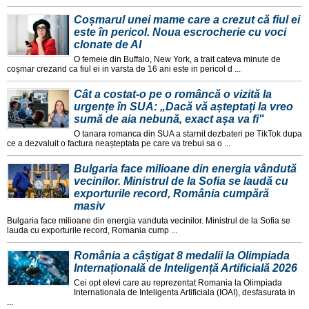
Coșmarul unei mame care a crezut că fiul ei
este în pericol. Noua escrocherie cu voci
clonate de AI
O femeie din Buffalo, New York, a trait cateva minute de
coșmar crezand ca fiul ei in varsta de 16 ani este in pericol d ...
Cât a costat-o pe o româncă o vizită la
urgențe în SUA: „Dacă vă așteptați la vreo
sumă de aia nebună, exact așa va fi"
O tanara romanca din SUA a starnit dezbateri pe TikTok dupa
ce a dezvaluit o factura neașteptata pe care va trebui sa o ...
Bulgaria face milioane din energia vândută
vecinilor. Ministrul de la Sofia se laudă cu
exporturile record, România cumpără
masiv
Bulgaria face milioane din energia vanduta vecinilor. Ministrul de la Sofia se
lauda cu exporturile record, Romania cump ...
România a câștigat 8 medalii la Olimpiada
Internațională de Inteligență Artificială 2026
Cei opt elevi care au reprezentat Romania la Olimpiada
Internationala de Inteligenta Artificiala (IOAI), desfasurata in
...