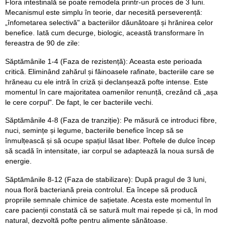
Flora intestinală se poate remodela printr-un proces de 3 luni.
Mecanismul este simplu în teorie, dar necesită perseverență:
„înfometarea selectivă" a bacteriilor dăunătoare și hrănirea celor
benefice. Iată cum decurge, biologic, această transformare în
fereastra de 90 de zile:
Săptămânile 1-4 (Faza de rezistență): Aceasta este perioada
critică. Eliminând zahărul și făinoasele rafinate, bacteriile care se
hrăneau cu ele intră în criză și declanșează pofte intense. Este
momentul în care majoritatea oamenilor renunță, crezând că „așa
le cere corpul". De fapt, le cer bacteriile vechi.
Săptămânile 4-8 (Faza de tranziție): Pe măsură ce introduci fibre,
nuci, semințe și legume, bacteriile benefice încep să se
înmulțească și să ocupe spațiul lăsat liber. Poftele de dulce încep
să scadă în intensitate, iar corpul se adaptează la noua sursă de
energie.
Săptămânile 8-12 (Faza de stabilizare): După pragul de 3 luni,
noua floră bacteriană preia controlul. Ea începe să producă
propriile semnale chimice de sațietate. Acesta este momentul în
care pacienții constată că se satură mult mai repede și că, în mod
natural, dezvoltă pofte pentru alimente sănătoase.