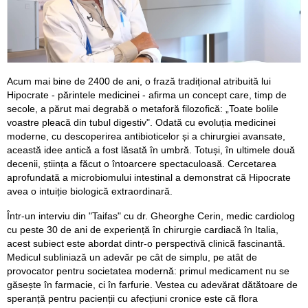
Acum mai bine de 2400 de ani, o frază tradițional atribuită lui
Hipocrate - părintele medicinei - afirma un concept care, timp de
secole, a părut mai degrabă o metaforă filozofică: „Toate bolile
voastre pleacă din tubul digestiv". Odată cu evoluția medicinei
moderne, cu descoperirea antibioticelor și a chirurgiei avansate,
această idee antică a fost lăsată în umbră. Totuși, în ultimele două
decenii, știința a făcut o întoarcere spectaculoasă. Cercetarea
aprofundată a microbiomului intestinal a demonstrat că Hipocrate
avea o intuiție biologică extraordinară.
Într-un interviu din "Taifas" cu dr. Gheorghe Cerin, medic cardiolog
cu peste 30 de ani de experiență în chirurgie cardiacă în Italia,
acest subiect este abordat dintr-o perspectivă clinică fascinantă.
Medicul subliniază un adevăr pe cât de simplu, pe atât de
provocator pentru societatea modernă: primul medicament nu se
găsește în farmacie, ci în farfurie. Vestea cu adevărat dătătoare de
speranță pentru pacienții cu afecțiuni cronice este că flora