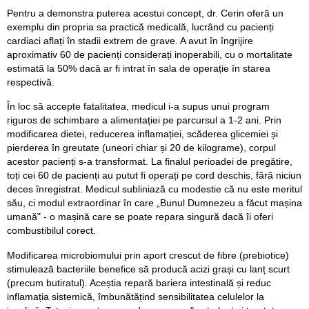
Pentru a demonstra puterea acestui concept, dr. Cerin oferă un
exemplu din propria sa practică medicală, lucrând cu pacienți
cardiaci aflați în stadii extrem de grave. A avut în îngrijire
aproximativ 60 de pacienți considerați inoperabili, cu o mortalitate
estimată la 50% dacă ar fi intrat în sala de operație în starea
respectivă.
În loc să accepte fatalitatea, medicul i-a supus unui program
riguros de schimbare a alimentației pe parcursul a 1-2 ani. Prin
modificarea dietei, reducerea inflamației, scăderea glicemiei și
pierderea în greutate (uneori chiar și 20 de kilograme), corpul
acestor pacienți s-a transformat. La finalul perioadei de pregătire,
toți cei 60 de pacienți au putut fi operați pe cord deschis, fără niciun
deces înregistrat. Medicul subliniază cu modestie că nu este meritul
său, ci modul extraordinar în care „Bunul Dumnezeu a făcut mașina
umană" - o mașină care se poate repara singură dacă îi oferi
combustibilul corect.
Modificarea microbiomului prin aport crescut de fibre (prebiotice)
stimulează bacteriile benefice să producă acizi grași cu lanț scurt
(precum butiratul). Aceștia repară bariera intestinală și reduc
inflamația sistemică, îmbunătățind sensibilitatea celulelor la