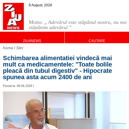
8 August, 2026
Motto: „
Adevărul este stăpânul nostru, nu noi
stăpânim adevărul
”
ZIUANEWS
CAUTARE
home
Stiri
Schimbarea alimentatiei vindecă mai
mult ca medicamentele: "Toate bolile
pleacă din tubul digestiv" - Hipocrate
spunea asta acum 2400 de ani
Postat la: 08.06.2026 |