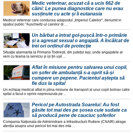
Medic veterinar, acuzat că a ucis 662 de
câini: Le punea diagnostice care nu erau
susținute cu acte și îi eutanasia
Medicul veterinar care conducea adapostul „Imperiul Cateilor", denumit in
spatiul public "Auschwitz-ul cainilor di ...
Un bărbat a intrat gol-pușcă într-o primărie
și a agresat sexual o angajată. A încălcat de
trei ori ordinul de protecție
Situație alarmanta la Primaria Todirești, din județul Iași, unde angajatele ar
veni cu teama la serviciu și iși țin ușil ...
Aflat în misiune pentru salvarea unui copil,
un șofer de ambulanță s-a oprit să-și
cumpere un pepene. Pacientul aștepta să
fie dus la spital
Un echipaj medical aflat in plina misiune de transport al unui copil bolnav catre
spital a facut o oprire neprevazuta pe ...
Pericol pe Autostrada Soarelui: Au fost
găsite tot mai des pe șosea cuie sudate ca
să producă pene de cauciuc șoferilor
Compania Naționala de Administrare a Infrastructurii Rutiere (CNAIR) atrage
atenția asupra unui pericol tot mai des inta ...