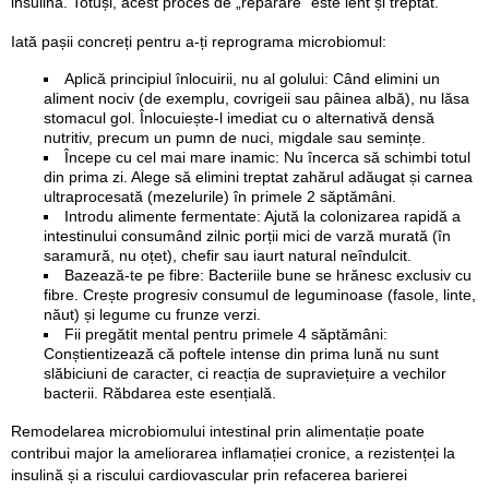
insulină. Totuși, acest proces de „reparare" este lent și treptat.
Iată pașii concreți pentru a-ți reprograma microbiomul:
Aplică principiul înlocuirii, nu al golului: Când elimini un
aliment nociv (de exemplu, covrigeii sau pâinea albă), nu lăsa
stomacul gol. Înlocuiește-l imediat cu o alternativă densă
nutritiv, precum un pumn de nuci, migdale sau semințe.
Începe cu cel mai mare inamic: Nu încerca să schimbi totul
din prima zi. Alege să elimini treptat zahărul adăugat și carnea
ultraprocesată (mezelurile) în primele 2 săptămâni.
Introdu alimente fermentate: Ajută la colonizarea rapidă a
intestinului consumând zilnic porții mici de varză murată (în
saramură, nu oțet), chefir sau iaurt natural neîndulcit.
Bazează-te pe fibre: Bacteriile bune se hrănesc exclusiv cu
fibre. Crește progresiv consumul de leguminoase (fasole, linte,
năut) și legume cu frunze verzi.
Fii pregătit mental pentru primele 4 săptămâni:
Conștientizează că poftele intense din prima lună nu sunt
slăbiciuni de caracter, ci reacția de supraviețuire a vechilor
bacterii. Răbdarea este esențială.
Remodelarea microbiomului intestinal prin alimentație poate
contribui major la ameliorarea inflamației cronice, a rezistenței la
insulină și a riscului cardiovascular prin refacerea barierei