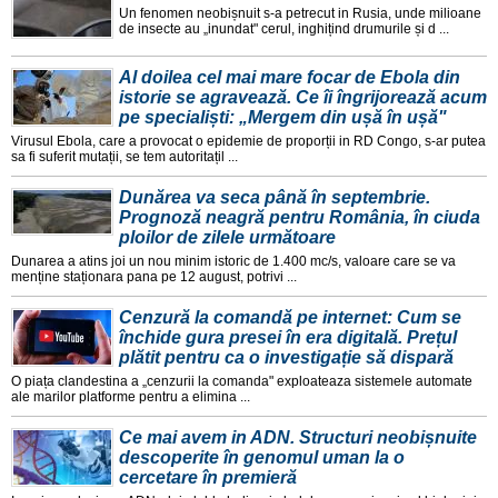
Un fenomen neobișnuit s-a petrecut in Rusia, unde milioane
de insecte au „inundat" cerul, inghițind drumurile și d ...
Al doilea cel mai mare focar de Ebola din
istorie se agravează. Ce îi îngrijorează acum
pe specialiști: „Mergem din ușă în ușă"
Virusul Ebola, care a provocat o epidemie de proporții in RD Congo, s-ar putea
sa fi suferit mutații, se tem autoritațil ...
Dunărea va seca până în septembrie.
Prognoză neagră pentru România, în ciuda
ploilor de zilele următoare
Dunarea a atins joi un nou minim istoric de 1.400 mc/s, valoare care se va
menține staționara pana pe 12 august, potrivi ...
Cenzură la comandă pe internet: Cum se
închide gura presei în era digitală. Prețul
plătit pentru ca o investigație să dispară
O piața clandestina a „cenzurii la comanda" exploateaza sistemele automate
ale marilor platforme pentru a elimina ...
Ce mai avem in ADN. Structuri neobișnuite
descoperite în genomul uman la o
cercetare în premieră