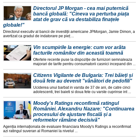
Directorul JP Morgan - cea mai puternică
bancă globală: "Cineva va perturba piața
atat de grav că va destabiliza finațele
globale!"
Directorul executiv al bancii de investiții americane JPMorgan, Jamie Dimon, a
avertizat ca gradul de indatorare pe pieț ...
Vin scumpirile la energie: cum vor arăta
facturile românilor din această toamnă
Ofertele recente puse la dispoziție de furnizori semnaleaza
majorari de tarife pentru consumatorii casnici incepand din ...
Citizens Vigilante de Bulgaria: Trei băieți și
două fete au devenit "vânători de pedofili"
Uciderea unui barbat in varsta de 37 de ani, de catre cinci
adolescenti, trei baieti si doua fete cu varste cuprinse int ...
Moody's Ratings reconfirmă ratingul
României. Alexandru Nazare: "Continuarea
procesului de ajustare fiscală și a
reformelor rămâne decisivă"
Agenția internaționala de evaluare financiara Moody's Ratings a reconfirmat
azi ratingul suveran al Romaniei la nivelul ...