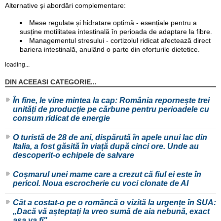
Alternative și abordări complementare:
Mese regulate și hidratare optimă - esențiale pentru a
susține motilitatea intestinală în perioada de adaptare la fibre.
Managementul stresului - cortizolul ridicat afectează direct
bariera intestinală, anulând o parte din eforturile dietetice.
loading...
DIN ACEEASI CATEGORIE...
În fine, le vine mintea la cap: România repornește trei
unități de producție pe cărbune pentru perioadele cu
consum ridicat de energie
O turistă de 28 de ani, dispărută în apele unui lac din
Italia, a fost găsită în viață după cinci ore. Unde au
descoperit-o echipele de salvare
Coșmarul unei mame care a crezut că fiul ei este în
pericol. Noua escrocherie cu voci clonate de AI
Cât a costat-o pe o româncă o vizită la urgențe în SUA:
„Dacă vă așteptați la vreo sumă de aia nebună, exact
așa va fi"