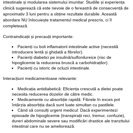
intestinale și modularea sistemului imunitar. Studiile și experiența
clinică sugerează că este nevoie de o fereastră de consecvență de
aproximativ 3 luni pentru a obține rezultate durabile. Această
abordare NU înlocuiește tratamentul medical prescris, ci îl
completează.
Contraindicații și precauții importante:
Pacienți cu boli inflamatorii intestinale active (necesită
introducere lentă și ghidată a fibrelor).
Pacienți diabetici pe insulină/sulfonilureice (risc de
hipoglicemie la reducerea bruscă a carbohidraților).
Pacienți cu istoric de ocluzii intestinale.
Interacțiuni medicamentoase relevante:
Medicația antidiabetică: Eficiența crescută a dietei poate
necesita reducerea dozelor de către medic.
Medicamente cu absorbție rapidă: Fibrele în exces pot
întârzia absorbția dacă sunt luate simultan cu pastilele.
Când să consulți urgent medicul: Dacă experimentezi
episoade de hipoglicemie (transpirații reci, tremur, confuzie),
dureri abdominale severe sau modificări drastice ale tranzitului
intestinal care nu se ameliorează.