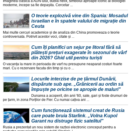
Imaginea clasica a ADN-ului, dubla helix, simbolul aproape iconic al biologiei
moderne, incepe sa fie depașita. Cercetar ...
O teorie explozivă vine din Spania: Mosadul
israelian e în spatele valului de migrație din
Ceuta
Mai multe cercuri academice și de analiza din China promoveaza o teorie
controversata. Potrivit acestor voci, citate și ...
Cum îți planifici un sejur pe litoral fără să
plătești prețuri exagerate în sezonul de vârf
din 2026? Ghid util pentru turiști
O vacanța la mare in perioada de varf nu presupune neaparat costuri foarte
mari. Cu o rezervare facuta din timp și cu o ...
Locurile interzise de pe țărmul Dunării,
dispărute sub ape. „Grănicerii au ordin să
împuște pe oricine se apropie de maluri"
Dunarea a acoperit, din anii '60, sate, gari și foste drumuri de
pe țarm, in zona Porților de Fier. Cu numai cațiva ani ...
Cum funcționează sistemul creat de Rusia
care poate bruia Starlink. „Volna Kupol
Garant nu distruge fizic satelitul"
Rusia a prezentat un nou sistem de razboi electronic conceput pentru a