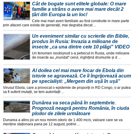
Cât de bogate sunt elitele globale: O mare
familie a strâns o avere mai mare decât 2
țări din Europa la un loc!
Cele mai mari averi familiale au fost construite in mare parte
prin afaceri care exista de generații, mai degraba decat ...
Un eveniment similar cu scrierile din Biblie,
produs în Rusia: Invazia a milioane de
insecte „ca una dintre cele 10 plăgi" VIDEO
Un fenomen neobișnuit s-a petrecut in Rusia, unde milioane
de insecte au „inundat" cerul, inghițind drumurile și d ...
Al doilea cel mai mare focar de Ebola din
istorie se agravează. Ce îi îngrijorează acum
pe specialiști: „Mergem din ușă în ușă"
Virusul Ebola, care a provocat o epidemie de proporții in RD Congo, s-ar putea
sa fi suferit mutații, se tem autoritațil ...
Dunărea va seca până în septembrie.
Prognoză neagră pentru România, în ciuda
ploilor de zilele următoare
Dunarea a atins joi un nou minim istoric de 1.400 mc/s, valoare care se va
menține staționara pana pe 12 august, potrivi ...