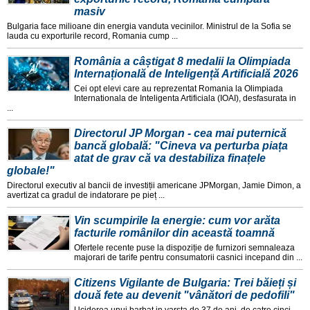
masiv
Bulgaria face milioane din energia vanduta vecinilor. Ministrul de la Sofia se
lauda cu exporturile record, Romania cump ...
România a câștigat 8 medalii la Olimpiada
Internațională de Inteligență Artificială 2026
Cei opt elevi care au reprezentat Romania la Olimpiada
Internationala de Inteligenta Artificiala (IOAI), desfasurata in
...
Directorul JP Morgan - cea mai puternică
bancă globală: "Cineva va perturba piața
atat de grav că va destabiliza finațele
globale!"
Directorul executiv al bancii de investiții americane JPMorgan, Jamie Dimon, a
avertizat ca gradul de indatorare pe pieț ...
Vin scumpirile la energie: cum vor arăta
facturile românilor din această toamnă
Ofertele recente puse la dispoziție de furnizori semnaleaza
majorari de tarife pentru consumatorii casnici incepand din ...
Citizens Vigilante de Bulgaria: Trei băieți și
două fete au devenit "vânători de pedofili"
Uciderea unui barbat in varsta de 37 de ani, de catre cinci