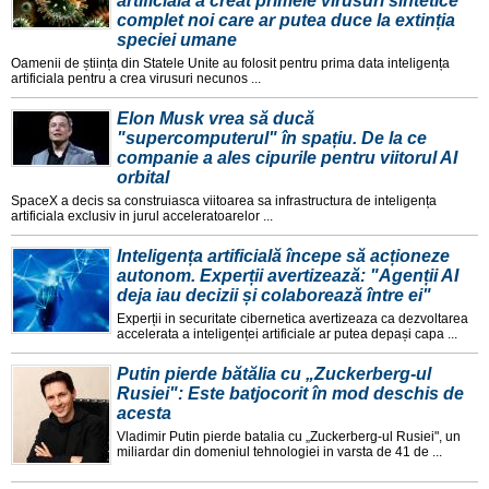
artificială a creat primele virusuri sintetice
complet noi care ar putea duce la extinția
speciei umane
Oamenii de știința din Statele Unite au folosit pentru prima data inteligența
artificiala pentru a crea virusuri necunos ...
Elon Musk vrea să ducă
"supercomputerul" în spațiu. De la ce
companie a ales cipurile pentru viitorul AI
orbital
SpaceX a decis sa construiasca viitoarea sa infrastructura de inteligența
artificiala exclusiv in jurul acceleratoarelor ...
Inteligența artificială începe să acționeze
autonom. Experții avertizează: "Agenții AI
deja iau decizii și colaborează între ei"
Experții in securitate cibernetica avertizeaza ca dezvoltarea
accelerata a inteligenței artificiale ar putea depași capa ...
Putin pierde bătălia cu „Zuckerberg-ul
Rusiei": Este batjocorit în mod deschis de
acesta
Vladimir Putin pierde batalia cu „Zuckerberg-ul Rusiei", un
miliardar din domeniul tehnologiei in varsta de 41 de ...