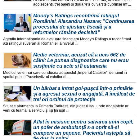
adolescenti, trei baieti si doua fete cu varste cuprinse int ...
Moody's Ratings reconfirmă ratingul
României. Alexandru Nazare: "Continuarea
procesului de ajustare fiscală și a
reformelor rămâne decisivă"
Agenția internaționala de evaluare financiara Moody's Ratings a reconfirmat
azi ratingul suveran al Romaniei la nivelul ...
Medic veterinar, acuzat că a ucis 662 de
câini: Le punea diagnostice care nu erau
susținute cu acte și îi eutanasia
Medicul veterinar care conducea adapostul „Imperiul Cateilor", denumit in
spatiul public "Auschwitz-ul cainilor di ...
Un bărbat a intrat gol-pușcă într-o primărie
și a agresat sexual o angajată. A încălcat de
trei ori ordinul de protecție
Situație alarmanta la Primaria Todirești, din județul Iași, unde angajatele ar
veni cu teama la serviciu și iși țin ușil ...
Aflat în misiune pentru salvarea unui copil,
un șofer de ambulanță s-a oprit să-și
cumpere un pepene. Pacientul aștepta să
fie dus la spital