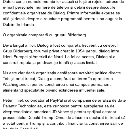
Datele conțin numele membrilor actuali și foști ai rețelei, adrese de
e-mail personale, numere de telefon și detalii despre discuțiile
confidențiale organizate de Dialog. Printre informațiile expuse se
află și detalii despre o reuniune programată pentru luna august la
Dublin, în Irlanda.
O organizație comparată cu grupul Bilderberg
De-a lungul anilor, Dialog a fost comparată frecvent cu celebrul
Grup Bilderberg, forumul privat creat în 1954 pentru dialog între
liderii Europei și Americii de Nord. La fel ca acesta, Dialog și-a
construit reputația pe discreție totală și acces limitat.
Nu este clar dacă organizația desfășoară activități politice directe.
Totuși, anul trecut, Dialog a cumpărat un teren în apropierea
Washingtonului pentru construirea unui campus permanent,
alimentând speculațiile privind extinderea influenței sale.
Peter Thiel, cofondator al PayPal și al companiei de analiză de date
Palantir Technologies, este cunoscut pentru apropierea sa de
vicepreședintele american JD Vance și pentru sprijinul acordat
președintelui Donald Trump. Omul de afaceri a declarat în trecut că
a votat pentru Trump și a contribuit financiar la construirea sălii de