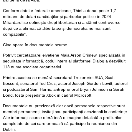
bal de la Casa Albă.
Conform datelor federale americane, Thiel a donat peste 1,7
milioane de dolari candidaților și partidelor politice în 2024.
Miliardarul se definește drept libertarian și a stârnit controverse
după ce a afirmat că „libertatea și democrația nu mai sunt
compatibile".
Cine apare în documentele scurse
Potrivit cercetătoarei elvețiene Maia Arson Crimew, specializată în
securitate informatică, codul intern al platformei Dialog a dezvăluit
113 nume asociate organizației.
Printre acestea se numără secretarul Trezoreriei SUA, Scott
Bessent, senatorul Ted Cruz, actorul Joseph Gordon-Levitt, autorul
și podcasterul Sam Harris, antreprenorul Bryan Johnson și Sarah
Bond, fostă președintă Xbox în cadrul Microsoft.
Documentele nu precizează clar dacă persoanele respective sunt
membri permanenți, invitați sau participanți ocazionali la conferințe.
Alte informații scurse oferă însă o imagine detaliată a profilurilor
completate de cei care urmează să participe la reuniunea din
Dublin.