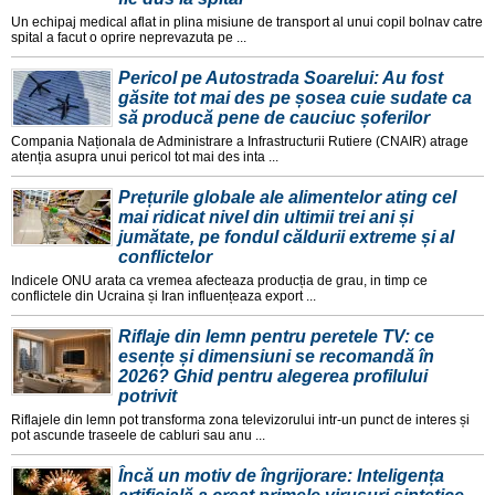
Un echipaj medical aflat in plina misiune de transport al unui copil bolnav catre
spital a facut o oprire neprevazuta pe ...
Pericol pe Autostrada Soarelui: Au fost
găsite tot mai des pe șosea cuie sudate ca
să producă pene de cauciuc șoferilor
Compania Naționala de Administrare a Infrastructurii Rutiere (CNAIR) atrage
atenția asupra unui pericol tot mai des inta ...
Prețurile globale ale alimentelor ating cel
mai ridicat nivel din ultimii trei ani și
jumătate, pe fondul căldurii extreme și al
conflictelor
Indicele ONU arata ca vremea afecteaza producția de grau, in timp ce
conflictele din Ucraina și Iran influențeaza export ...
Riflaje din lemn pentru peretele TV: ce
esențe și dimensiuni se recomandă în
2026? Ghid pentru alegerea profilului
potrivit
Riflajele din lemn pot transforma zona televizorului intr-un punct de interes și
pot ascunde traseele de cabluri sau anu ...
Încă un motiv de îngrijorare: Inteligența