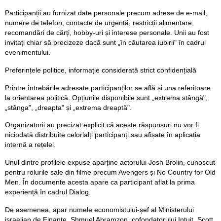
Participanții au furnizat date personale precum adrese de e-mail,
numere de telefon, contacte de urgență, restricții alimentare,
recomandări de cărți, hobby-uri și interese personale. Unii au fost
invitați chiar să precizeze dacă sunt „în căutarea iubirii" în cadrul
evenimentului.
Preferințele politice, informație considerată strict confidențială
Printre întrebările adresate participanților se află și una referitoare
la orientarea politică. Opțiunile disponibile sunt „extrema stângă",
„stânga", „dreapta" și „extrema dreaptă".
Organizatorii au precizat explicit că aceste răspunsuri nu vor fi
niciodată distribuite celorlalți participanți sau afișate în aplicația
internă a rețelei.
Unul dintre profilele expuse aparține actorului Josh Brolin, cunoscut
pentru rolurile sale din filme precum Avengers și No Country for Old
Men. În documente acesta apare ca participant aflat la prima
experiență în cadrul Dialog.
De asemenea, apar numele economistului-șef al Ministerului
israelian de Finanțe, Shmuel Abramzon, cofondatorului Intuit, Scott