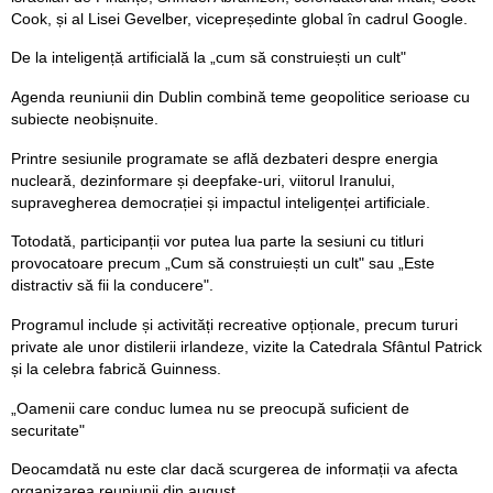
Cook, și al Lisei Gevelber, vicepreședinte global în cadrul Google.
De la inteligență artificială la „cum să construiești un cult"
Agenda reuniunii din Dublin combină teme geopolitice serioase cu
subiecte neobișnuite.
Printre sesiunile programate se află dezbateri despre energia
nucleară, dezinformare și deepfake-uri, viitorul Iranului,
supravegherea democrației și impactul inteligenței artificiale.
Totodată, participanții vor putea lua parte la sesiuni cu titluri
provocatoare precum „Cum să construiești un cult" sau „Este
distractiv să fii la conducere".
Programul include și activități recreative opționale, precum tururi
private ale unor distilerii irlandeze, vizite la Catedrala Sfântul Patrick
și la celebra fabrică Guinness.
„Oamenii care conduc lumea nu se preocupă suficient de
securitate"
Deocamdată nu este clar dacă scurgerea de informații va afecta
organizarea reuniunii din august.