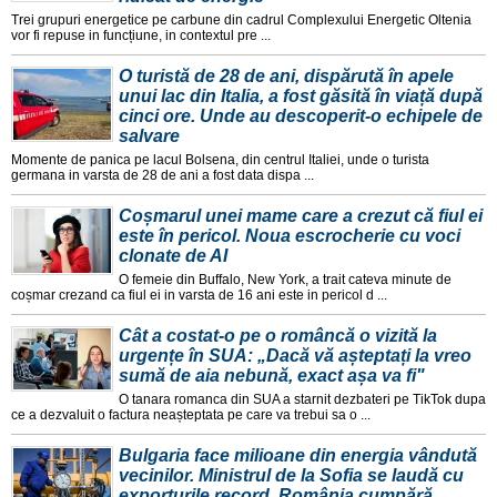
Trei grupuri energetice pe carbune din cadrul Complexului Energetic Oltenia
vor fi repuse in funcțiune, in contextul pre ...
O turistă de 28 de ani, dispărută în apele
unui lac din Italia, a fost găsită în viață după
cinci ore. Unde au descoperit-o echipele de
salvare
Momente de panica pe lacul Bolsena, din centrul Italiei, unde o turista
germana in varsta de 28 de ani a fost data dispa ...
Coșmarul unei mame care a crezut că fiul ei
este în pericol. Noua escrocherie cu voci
clonate de AI
O femeie din Buffalo, New York, a trait cateva minute de
coșmar crezand ca fiul ei in varsta de 16 ani este in pericol d ...
Cât a costat-o pe o româncă o vizită la
urgențe în SUA: „Dacă vă așteptați la vreo
sumă de aia nebună, exact așa va fi"
O tanara romanca din SUA a starnit dezbateri pe TikTok dupa
ce a dezvaluit o factura neașteptata pe care va trebui sa o ...
Bulgaria face milioane din energia vândută
vecinilor. Ministrul de la Sofia se laudă cu
exporturile record, România cumpără