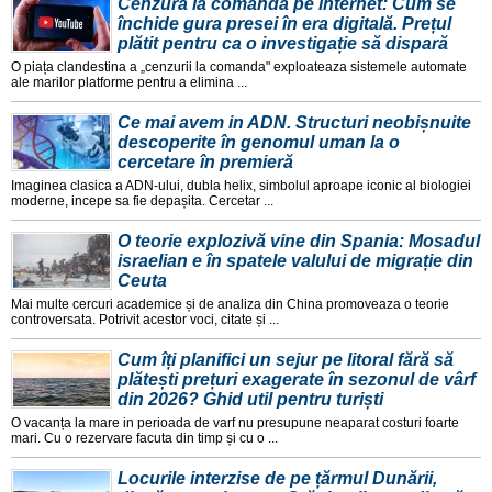
Cenzură la comandă pe internet: Cum se
închide gura presei în era digitală. Prețul
plătit pentru ca o investigație să dispară
O piața clandestina a „cenzurii la comanda" exploateaza sistemele automate
ale marilor platforme pentru a elimina ...
Ce mai avem in ADN. Structuri neobișnuite
descoperite în genomul uman la o
cercetare în premieră
Imaginea clasica a ADN-ului, dubla helix, simbolul aproape iconic al biologiei
moderne, incepe sa fie depașita. Cercetar ...
O teorie explozivă vine din Spania: Mosadul
israelian e în spatele valului de migrație din
Ceuta
Mai multe cercuri academice și de analiza din China promoveaza o teorie
controversata. Potrivit acestor voci, citate și ...
Cum îți planifici un sejur pe litoral fără să
plătești prețuri exagerate în sezonul de vârf
din 2026? Ghid util pentru turiști
O vacanța la mare in perioada de varf nu presupune neaparat costuri foarte
mari. Cu o rezervare facuta din timp și cu o ...
Locurile interzise de pe țărmul Dunării,