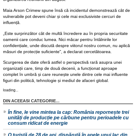
Maia Arson Crimew spune însă că incidentul demonstrează cât de
vulnerabile pot deveni chiar și cele mai exclusiviste cercuri de
influență.
„Este surprinzător cât de multă încredere au în propria securitate
oamenii care conduc lumea. Nici măcar pentru întâlnirile lor
confidențiale, unde discută despre viitorul nostru comun, nu aplică
măsuri de protecție suficiente", a declarat cercetătoarea.
Scurgerea de date oferă astfel o perspectivă rară asupra unei
organizații care, timp de două decenii, a funcționat aproape
complet în umbră și care reunește unele dintre cele mai influente
figuri din politică, tehnologie și mediul de afaceri global.
loading...
DIN ACEEASI CATEGORIE...
În fine, le vine mintea la cap: România repornește trei
unități de producție pe cărbune pentru perioadele cu
consum ridicat de energie
O turistă de 28 de ani, dispărută în apele unui lac din