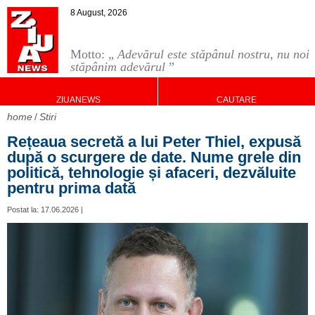
8 August, 2026
Motto: „
Adevărul este stăpânul nostru, nu noi
stăpânim adevărul
”
ZIUANEWS
CAUTARE
home
Stiri
Rețeaua secretă a lui Peter Thiel, expusă
după o scurgere de date. Nume grele din
politică, tehnologie și afaceri, dezvăluite
pentru prima dată
Postat la: 17.06.2026 |