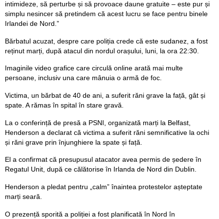
intimideze, să perturbe și să provoace daune gratuite – este pur și
simplu nesincer să pretindem că acest lucru se face pentru binele
Irlandei de Nord.”
Bărbatul acuzat, despre care poliția crede că este sudanez, a fost
reținut marți, după atacul din nordul orașului, luni, la ora 22:30.
Imaginile video grafice care circulă online arată mai multe
persoane, inclusiv una care mânuia o armă de foc.
Victima, un bărbat de 40 de ani, a suferit răni grave la față, gât și
spate. A rămas în spital în stare gravă.
La o conferință de presă a PSNI, organizată marți la Belfast,
Henderson a declarat că victima a suferit răni semnificative la ochi
și răni grave prin înjunghiere la spate și față.
El a confirmat că presupusul atacator avea permis de ședere în
Regatul Unit, după ce călătorise în Irlanda de Nord din Dublin.
Henderson a pledat pentru „calm” înaintea protestelor așteptate
marți seară.
O prezență sporită a poliției a fost planificată în Nord în