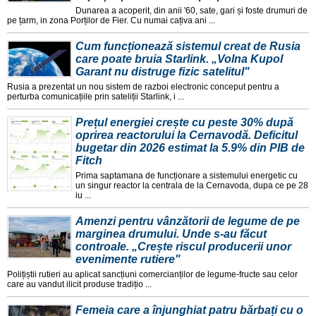
Dunarea a acoperit, din anii '60, sate, gari și foste drumuri de
pe țarm, in zona Porților de Fier. Cu numai cațiva ani ...
Cum funcționează sistemul creat de Rusia
care poate bruia Starlink. „Volna Kupol
Garant nu distruge fizic satelitul"
Rusia a prezentat un nou sistem de razboi electronic conceput pentru a
perturba comunicațiile prin sateliții Starlink, i ...
Prețul energiei crește cu peste 30% după
oprirea reactorului la Cernavodă. Deficitul
bugetar din 2026 estimat la 5.9% din PIB de
Fitch
Prima saptamana de funcționare a sistemului energetic cu
un singur reactor la centrala de la Cernavoda, dupa ce pe 28
iu ...
Amenzi pentru vânzătorii de legume de pe
marginea drumului. Unde s-au făcut
controale. „Crește riscul producerii unor
evenimente rutiere"
Polițiștii rutieri au aplicat sancțiuni comercianților de legume-fructe sau celor
care au vandut ilicit produse tradițio ...
Femeia care a înjunghiat patru bărbați cu o