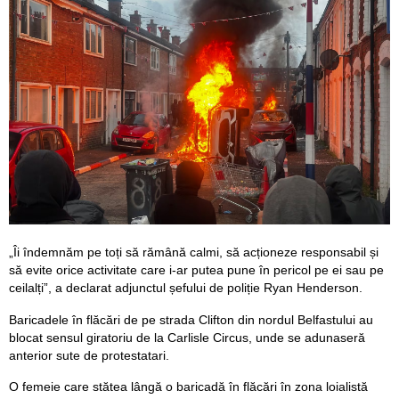
„Îi îndemnăm pe toți să rămână calmi, să acționeze responsabil și
să evite orice activitate care i-ar putea pune în pericol pe ei sau pe
ceilalți”, a declarat adjunctul șefului de poliție Ryan Henderson.
Baricadele în flăcări de pe strada Clifton din nordul Belfastului au
blocat sensul giratoriu de la Carlisle Circus, unde se adunaseră
anterior sute de protestatari.
O femeie care stătea lângă o baricadă în flăcări în zona loialistă