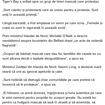
Tiger's Bay a arătat spre un grup de tineri mascați care protestau.
„Sunt catolici și protestanți care se unesc pentru a protesta. Sunt
uniți în această privință.”
Lângă baricadă, a fost amplasat un semn pe care scria: „Femeile și
copiii nu sunt în siguranță în această zonă”.
Prim-ministrul Irlandei de Nord, Michelle O'Neill, a descris
vandalismul asupra locuințelor din Belfast drept „un acte de violență
flagrantă”.
„Grupuri de bărbați mascați care dau foc familiilor din casele lor nu
sunt altceva decât o lașitate dezgustătoare”, a spus ea.
Ministrul Justiției din Irlanda de Nord, Naomi Long, a declarat marți
seară că unii au ignorat apelurile la calm.
„Sunt hotărâți să distrugă chiar comunitățile pe care pretind că
încearcă să le protejeze”, a spus ea.
„Ei folosesc ca armă durerea, îngrijorarea și furia autentice pe care
le simt oamenii pentru propriile lor scopuri greșite. Nu există loc
pentru ca huliganii mascați să iasă în stradă și să amenințe, să