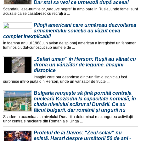
Dar stai sa vezi ce urmează după aceea!
Scandalul așa-numitelor „vaduve negre" ia amploare in Rusia, unde femei sunt
acuzate ca se casatoresc cu recruți a ...
Piloții americani care urmăreau dezvoltarea
armamentului sovietic au văzut ceva
complet inexplicabil
În toamna anului 1988, un avion de spionaj american a inregistrat un fenomen
luminos ciudat-cunoscut sub numele de ...
„Safari uman" în Herson: Rușii au vânat cu
drona un vânzător de legume. Imagini
distopice
Imagini care par desprinse dintr-un film distopic au fost
surprinse intr-o piața din Herson, unde un vanzator de fructe ...
Bulgaria reușește să țină pornită centrala
nucleară Kozlodui la capacitate normală, în
ciuda nivelului scăzut al Dunării. Ce au
făcut bulgarii, dar românii și ungurii nu
Scaderea accentuata a nivelului Dunarii a determinat restrangerea activitații
unor centrale nucleare din Romania și Unga ...
Profetul de la Davos: "Zeul-sclav" nu
există. Harari despre următorii 50 de ani -