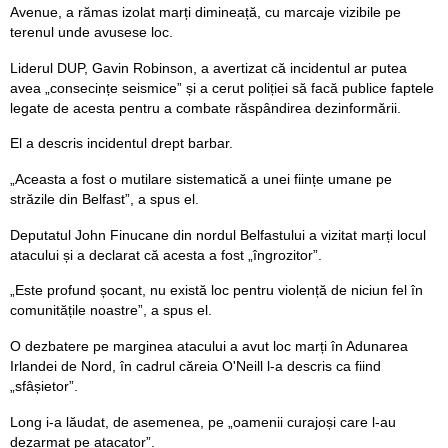
Avenue, a rămas izolat marți dimineață, cu marcaje vizibile pe
terenul unde avusese loc.
Liderul DUP, Gavin Robinson, a avertizat că incidentul ar putea
avea „consecințe seismice” și a cerut poliției să facă publice faptele
legate de acesta pentru a combate răspândirea dezinformării.
El a descris incidentul drept barbar.
„Aceasta a fost o mutilare sistematică a unei ființe umane pe
străzile din Belfast”, a spus el.
Deputatul John Finucane din nordul Belfastului a vizitat marți locul
atacului și a declarat că acesta a fost „îngrozitor”.
„Este profund șocant, nu există loc pentru violență de niciun fel în
comunitățile noastre”, a spus el.
O dezbatere pe marginea atacului a avut loc marți în Adunarea
Irlandei de Nord, în cadrul căreia O'Neill l-a descris ca fiind
„sfâșietor”.
Long i-a lăudat, de asemenea, pe „oamenii curajoși care l-au
dezarmat pe atacator”.