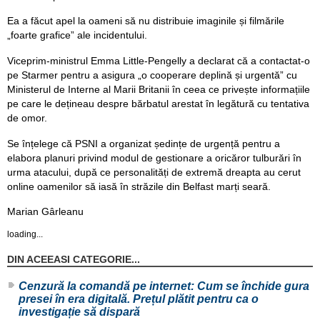
Ea a făcut apel la oameni să nu distribuie imaginile și filmările
„foarte grafice” ale incidentului.
Viceprim-ministrul Emma Little-Pengelly a declarat că a contactat-o ​​
pe Starmer pentru a asigura „o cooperare deplină și urgentă” cu
Ministerul de Interne al Marii Britanii în ceea ce privește informațiile
pe care le dețineau despre bărbatul arestat în legătură cu tentativa
de omor.
Se înțelege că PSNI a organizat ședințe de urgență pentru a
elabora planuri privind modul de gestionare a oricăror tulburări în
urma atacului, după ce personalități de extremă dreapta au cerut
online oamenilor să iasă în străzile din Belfast marți seară.
Marian Gârleanu
loading...
DIN ACEEASI CATEGORIE...
Cenzură la comandă pe internet: Cum se închide gura
presei în era digitală. Prețul plătit pentru ca o
investigație să dispară