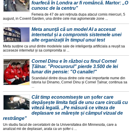
foarfecă în Londra ar fi româncă. Martor: „O
cunosc de la centru"
Femeia de 47 de ani reținuta dupa atacul comis miercuri, 5
august, in Covent Garden, una dintre cele mai aglomerate zone ...
Meta anunță că un model AI a accesat
internetul și a compromis sistemele unei
alte organizații în timpul unui test
Meta susține ca unul dintre modelele sale de inteligența artificiala a reușit sa
acceseze internetul și sa compromita si ...
Cornel Dinu e în război cu finul Cornel
Țălnar. "Procurorul" pierde 3.500 de lei
lunar din pensie: "O canalie!"
Scandalul dintre doua dintre cele mai importante nume din
istoria lui Dinamo, Cornel Dinu și Cornel Țalnar, continua sa
...
Cât timp economisește un șofer care
depășește limita față de unu care circulă cu
viteză legală. „Pe măsură ce viteza de
deplasare se mărește și câmpul vizual de
restrânge"
Un studiu facut de cercetatorii de la Universitatea din Minnesota, care a
analizat mii de deplasari, arata ca un șofer c ...