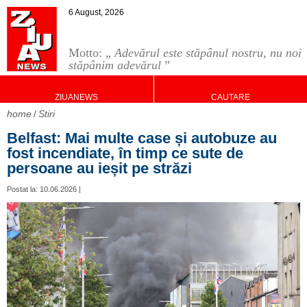
6 August, 2026
Motto: „
Adevărul este stăpânul nostru, nu noi
stăpânim adevărul
”
ZIUANEWS
CAUTARE
home
Stiri
Belfast: Mai multe case și autobuze au
fost incendiate, în timp ce sute de
persoane au ieșit pe străzi
Postat la: 10.06.2026 |