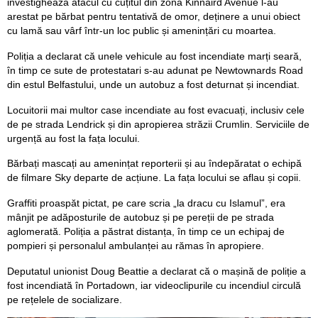
investighează atacul cu cuțitul din zona Kinnaird Avenue l-au
arestat pe bărbat pentru tentativă de omor, deținere a unui obiect
cu lamă sau vârf într-un loc public și amenințări cu moartea.
Poliția a declarat că unele vehicule au fost incendiate marți seară,
în timp ce sute de protestatari s-au adunat pe Newtownards Road
din estul Belfastului, unde un autobuz a fost deturnat și incendiat.
Locuitorii mai multor case incendiate au fost evacuați, inclusiv cele
de pe strada Lendrick și din apropierea străzii Crumlin. Serviciile de
urgență au fost la fața locului.
Bărbați mascați au amenințat reporterii și au îndepăratat o echipă
de filmare Sky departe de acțiune. La fața locului se aflau și copii.
Graffiti proaspăt pictat, pe care scria „la dracu cu Islamul”, era
mânjit pe adăposturile de autobuz și pe pereții de pe strada
aglomerată. Poliția a păstrat distanța, în timp ce un echipaj de
pompieri și personalul ambulanței au rămas în apropiere.
Deputatul unionist Doug Beattie a declarat că o mașină de poliție a
fost incendiată în Portadown, iar videoclipurile cu incendiul circulă
pe rețelele de socializare.