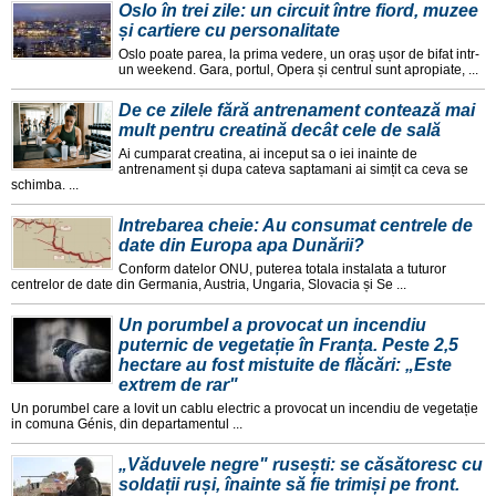
Oslo în trei zile: un circuit între fiord, muzee
și cartiere cu personalitate
Oslo poate parea, la prima vedere, un oraș ușor de bifat intr-
un weekend. Gara, portul, Opera și centrul sunt apropiate, ...
De ce zilele fără antrenament contează mai
mult pentru creatină decât cele de sală
Ai cumparat creatina, ai inceput sa o iei inainte de
antrenament și dupa cateva saptamani ai simțit ca ceva se
schimba. ...
Intrebarea cheie: Au consumat centrele de
date din Europa apa Dunării?
Conform datelor ONU, puterea totala instalata a tuturor
centrelor de date din Germania, Austria, Ungaria, Slovacia și Se ...
Un porumbel a provocat un incendiu
puternic de vegetație în Franța. Peste 2,5
hectare au fost mistuite de flăcări: „Este
extrem de rar"
Un porumbel care a lovit un cablu electric a provocat un incendiu de vegetație
in comuna Génis, din departamentul ...
„Văduvele negre" rusești: se căsătoresc cu
soldații ruși, înainte să fie trimiși pe front.