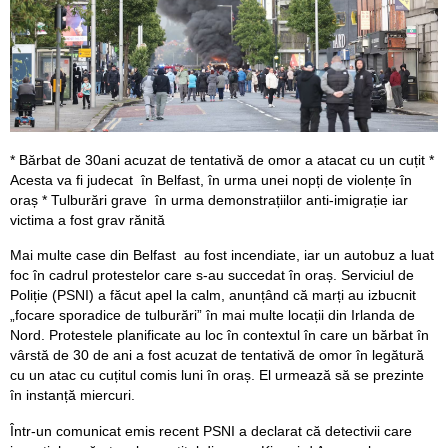
* Bărbat de 30ani acuzat de tentativă de omor a atacat cu un cuțit *
Acesta va fi judecat în Belfast, în urma unei nopți de violențe în
oraș * Tulburări grave în urma demonstrațiilor anti-imigrație iar
victima a fost grav rănită
Mai multe case din Belfast au fost incendiate, iar un autobuz a luat
foc în cadrul protestelor care s-au succedat în oraș. Serviciul de
Poliție (PSNI) a făcut apel la calm, anunțând că marți au izbucnit
„focare sporadice de tulburări” în mai multe locații din Irlanda de
Nord. Protestele planificate au loc în contextul în care un bărbat în
vârstă de 30 de ani a fost acuzat de tentativă de omor în legătură
cu un atac cu cuțitul comis luni în oraș. El urmează să se prezinte
în instanță miercuri.
Într-un comunicat emis recent PSNI a declarat că detectivii care