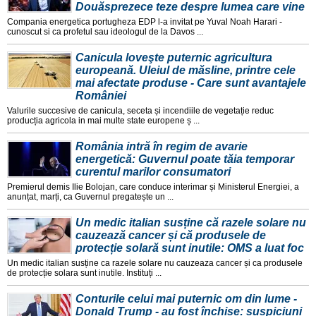
Douăsprezece teze despre lumea care vine
Compania energetica portugheza EDP l-a invitat pe Yuval Noah Harari -
cunoscut si ca profetul sau ideologul de la Davos ...
Canicula loveşte puternic agricultura
europeană. Uleiul de măsline, printre cele
mai afectate produse - Care sunt avantajele
României
Valurile succesive de canicula, seceta și incendiile de vegetație reduc
producția agricola in mai multe state europene ș ...
România intră în regim de avarie
energetică: Guvernul poate tăia temporar
curentul marilor consumatori
Premierul demis Ilie Bolojan, care conduce interimar și Ministerul Energiei, a
anunțat, marți, ca Guvernul pregatește un ...
Un medic italian susține că razele solare nu
cauzează cancer și că produsele de
protecție solară sunt inutile: OMS a luat foc
Un medic italian susține ca razele solare nu cauzeaza cancer și ca produsele
de protecție solara sunt inutile. Instituți ...
Conturile celui mai puternic om din lume -
Donald Trump - au fost închise: suspiciuni