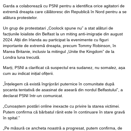
Garda a colaborează cu PSNI pentru a identifica orice agitatori de
extremă dreapta care călătoresc din Republică în Nord pentru a se
alătura protestelor.
Un grup de protestatari „Coolock spune nu” a stat alături de
facțiunile loialiste din Belfast la un miting anti-imigrație din august
2024. Alții din Irlanda au participat la evenimente cu figuri
importante de extremă dreapta, precum Tommy Robinson, în
Marea Britanie, inclusiv la mitingul „Unite the Kingdom” de la
Londra luna trecută.
Marți, PSNI a clarificat că suspectul era sudanez, nu somalez, așa
cum au indicat inițial ofițerii.
„Înțelegem că există îngrijorări puternice în comunitate după
șocanta tentativă de asasinat de aseară din nordul Belfastului”, a
declarat PSNI într-un comunicat.
„Cunoaștem postări online inexacte cu privire la starea victimei.
Putem confirma că bărbatul rănit este în continuare în stare gravă
în spital.”
„Pe măsură ce ancheta noastră a progresat, putem confirma, de