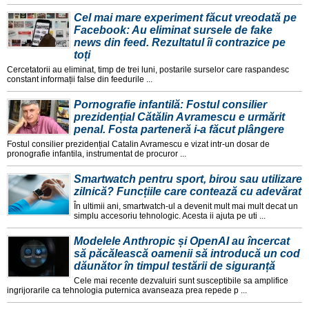
Cel mai mare experiment făcut vreodată pe
Facebook: Au eliminat sursele de fake
news din feed. Rezultatul îi contrazice pe
toți
Cercetatorii au eliminat, timp de trei luni, postarile surselor care raspandesc
constant informații false din feedurile ...
Pornografie infantilă: Fostul consilier
prezidențial Cătălin Avramescu e urmărit
penal. Fosta parteneră i-a făcut plângere
Fostul consilier prezidențial Catalin Avramescu e vizat intr-un dosar de
pronografie infantila, instrumentat de procuror ...
Smartwatch pentru sport, birou sau utilizare
zilnică? Funcțiile care contează cu adevărat
În ultimii ani, smartwatch-ul a devenit mult mai mult decat un
simplu accesoriu tehnologic. Acesta ii ajuta pe uti ...
Modelele Anthropic și OpenAI au încercat
să păcălească oamenii să introducă un cod
dăunător în timpul testării de siguranță
Cele mai recente dezvaluiri sunt susceptibile sa amplifice
ingrijorarile ca tehnologia puternica avanseaza prea repede p ...