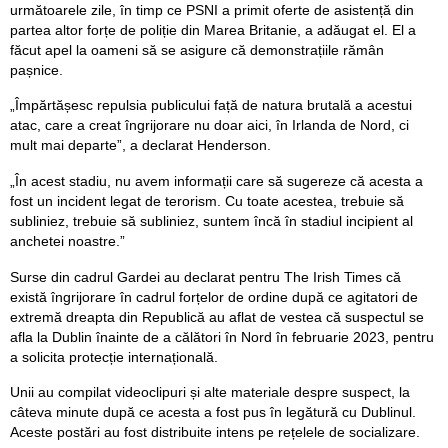
următoarele zile, în timp ce PSNI a primit oferte de asistență din
partea altor forțe de poliție din Marea Britanie, a adăugat el. El a
făcut apel la oameni să se asigure că demonstrațiile rămân
pașnice.
„Împărtășesc repulsia publicului față de natura brutală a acestui
atac, care a creat îngrijorare nu doar aici, în Irlanda de Nord, ci
mult mai departe”, a declarat Henderson.
„În acest stadiu, nu avem informații care să sugereze că acesta a
fost un incident legat de terorism. Cu toate acestea, trebuie să
subliniez, trebuie să subliniez, suntem încă în stadiul incipient al
anchetei noastre.”
Surse din cadrul Gardei au declarat pentru The Irish Times că
există îngrijorare în cadrul forțelor de ordine după ce agitatori de
extremă dreapta din Republică au aflat de vestea că suspectul se
afla la Dublin înainte de a călători în Nord în februarie 2023, pentru
a solicita protecție internațională.
Unii au compilat videoclipuri și alte materiale despre suspect, la
câteva minute după ce acesta a fost pus în legătură cu Dublinul.
Aceste postări au fost distribuite intens pe rețelele de socializare.