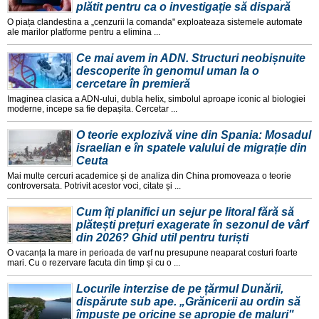
plătit pentru ca o investigație să dispară
O piața clandestina a „cenzurii la comanda" exploateaza sistemele automate
ale marilor platforme pentru a elimina ...
Ce mai avem in ADN. Structuri neobișnuite
descoperite în genomul uman la o
cercetare în premieră
Imaginea clasica a ADN-ului, dubla helix, simbolul aproape iconic al biologiei
moderne, incepe sa fie depașita. Cercetar ...
O teorie explozivă vine din Spania: Mosadul
israelian e în spatele valului de migrație din
Ceuta
Mai multe cercuri academice și de analiza din China promoveaza o teorie
controversata. Potrivit acestor voci, citate și ...
Cum îți planifici un sejur pe litoral fără să
plătești prețuri exagerate în sezonul de vârf
din 2026? Ghid util pentru turiști
O vacanța la mare in perioada de varf nu presupune neaparat costuri foarte
mari. Cu o rezervare facuta din timp și cu o ...
Locurile interzise de pe țărmul Dunării,
dispărute sub ape. „Grănicerii au ordin să
împuște pe oricine se apropie de maluri"