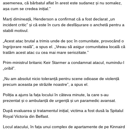
asemenea, că bărbatul aflat în arest este sudanez și nu somalez,
așa cum se credea inițial.”
Marți dimineață, Henderson a confirmat că a fost declarat „un
incident critic” și că este în curs de desfășurare o anchetă pentru a
stabili motivul.
„Acest atac brutal a trimis unde de șoc în comunitate, provocând o
îngrijorare reală”, a spus el. „Vreau să asigur comunitatea locală că
tratăm acest atac cu cea mai mare seriozitate.”
Prim-ministrul britanic Keir Starmer a condamnat atacul, numindu-l
„oribil”.
„Nu am absolut nicio toleranță pentru scene odioase de violență
precum aceasta pe străzile noastre”, a spus el.
Poliția a ajuns la fața locului în câteva minute, la care s-au
prezentat și o ambulanță de urgență și un paramedic avansat.
După evaluarea și tratamentul inițial, victima a fost dusă la Spitalul
Royal Victoria din Belfast.
Locul atacului, în fața unui complex de apartamente de pe Kinnaird