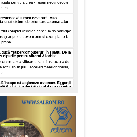
tificiala pentru a crea virusuri necunoscute
re im
presionează lumea ecvestră. Milo
tă unui sistem de orientare asemănător
erdut complet vederea continua sa participe
tre și ar putea deveni primul exemplar orb
n probe
 ducă "supercomputerul" în spațiu. De la
cipurile pentru viitorul AI orbital
onstruiasca viitoarea sa infrastructura de
ala exclusiv in jurul acceleratoarelor Nvidia,
re
cială începe să acționeze autonom. Experții
ii AI deja iau decizii și colaborează între
ate cibernetica avertizeaza ca dezvoltarea
genței artificiale ar putea depași capacitatea
c
 Guinness World Records. Recordul mondial
de la Nibiru
al a fost stabilit in aceasta seara pe
, transformand o promisiune din mediul