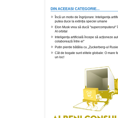
DIN ACEEASI CATEGORIE...
Încă un motiv de îngrijorare: Inteligența artif
putea duce la extinția speciei umane
Elon Musk vrea să ducă "supercomputerul" în 
AI orbital
Inteligența artificială începe să acționeze au
colaborează între ei"
Putin pierde bătălia cu „Zuckerberg-ul Rusie
Cât de bogate sunt elitele globale: O mare f
un loc!