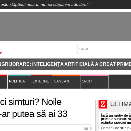
 este stăpânul nostru, nu noi stăpânim adevărul
”
ORARE: INTELIGENȚA ARTIFICIALĂ A CREAT PRIMELE VI
POLITICA
EXTERNE
CANCAN
SPORT
ci simțuri? Noile
ULTIM
-ar putea să ai 33
Încă un motiv de în
primele virusuri s
extinția speciei 
Oamenii de știința 
0