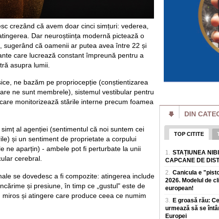
online intr-un succ
Putin pierde bătăl
batjocorit în mod
resc crezând că avem doar cinci simțuri: vederea,
Vladimir Putin pier
i atingerea. Dar neuroștiința modernă pictează o
miliardar din domen
, sugerând că oamenii ar putea avea între 22 și
a dat puține semne
nante care lucrează constant împreună pentru a
tră asupra lumii.
Cât de bogate sunt
o avere mai mare d
Cele mai mari averi
asice, ne bazăm pe propriocepție (conștientizarea
prin afaceri care e
care ne sunt membrele), sistemul vestibular pentru
povești de succes 
e, care monitorizează stările interne precum foamea
DIN CATE
Un eveniment simil
Rusia: Invazia a m
plăgi" VIDEO
imț al agenției (sentimentul că noi suntem cei
TOP CITITE
Un fenomen neobișn
le) și un sentiment de proprietate a corpului
de insecte au „inun
 ne aparțin) - ambele pot fi perturbate la unii
1.
STAȚIUNEA NIB
terenuri agricole v
ular cerebral.
CAPCANE DE DIS
Al doilea cel mai 
2.
Canicula e "pist
ionale se dovedesc a fi compozite: atingerea include
agravează. Ce îi 
2026. Modelul de c
din ușă în ușă"
cărime și presiune, în timp ce „gustul" este de
european!
Virusul Ebola, car
, miros și atingere care produce ceea ce numim
Congo, s-ar putea sa
3.
E groasă rău: C
sanitare, in condiții
urmează să se întâ
Europei