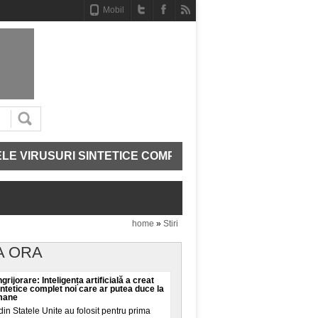
Mobil
RUSURI SINTETICE COMPLET NOI CARE AR PUTEA DUCE 
home
»
Stiri
A ORA
grijorare: Inteligența artificială a creat
intetice complet noi care ar putea duce la
umane
din Statele Unite au folosit pentru prima