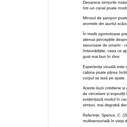
Deoarece simțurile noastr
într-un canal poate modi
Mirosul de șampon poate
aromele din iaurtul scăz
În medii zgomotoase pre
atenua percepțiile despr
savuroase de umami - cum 
îmbunătățite, ceea ce aj
gust mai bun în zbor.
Experiența vizuală este c
cabina poate părea încl
corpul se lasă pe spate.
Aceste iluzii cotidiene și
de cercetare și expoziți
evidențiază modul în car
simțuri, mai degrabă dec
Referințe: Spence, C. (2
multisenzorială în viața d