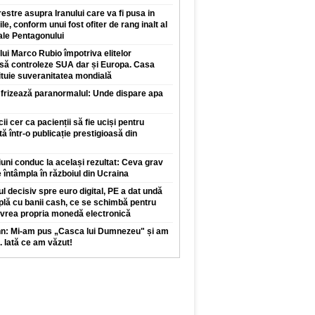
restre asupra Iranului care va fi pusa in
ile, conform unui fost ofiter de rang inalt al
 ale Pentagonului
 lui Marco Rubio împotriva elitelor
 să controleze SUA dar și Europa. Casa
ituie suveranitatea mondială
 frizează paranormalul: Unde dispare apa
 cer ca pacienții să fie uciși pentru
tă într-o publicație prestigioasă din
iuni conduc la același rezultat: Ceva grav
 întâmpla în războiul din Ucraina
l decisiv spre euro digital, PE a dat undă
plă cu banii cash, ce se schimbă pentru
 vrea propria monedă electronică
nn: Mi-am pus „Casca lui Dumnezeu" și am
. Iată ce am văzut!