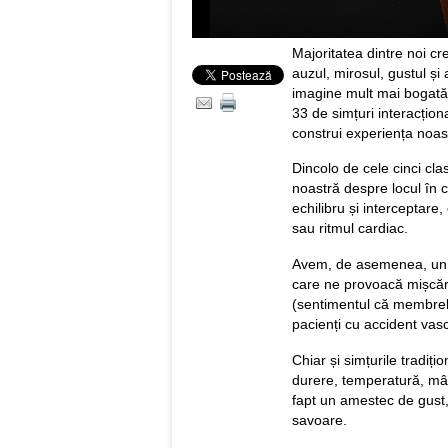
Majoritatea dintre noi c
auzul, mirosul, gustul ș
imagine mult mai bogată
33 de simțuri interacțio
construi experiența noas
Dincolo de cele cinci cl
noastră despre locul în 
echilibru și interceptar
sau ritmul cardiac.
Avem, de asemenea, un s
care ne provoacă mișcări
(sentimentul că membrele
pacienți cu accident vasc
Chiar și simțurile tradiț
durere, temperatură, mân
fapt un amestec de gust
savoare.