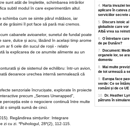
e sunt atât de împletite, schimbarea intrărilor
4.
Harta invaziei te
fica subtil modul în care experimentăm altul.
aplicare în cateva z
serviciilor secrete
 schimba cum se simte părul mătăsos, iar
5.
Discurs istoic al
ut de grăsimi îl pot face să pară mai cremos.
globaliste care vor
Albă vrea sa reinst
cum cabanele avioanelor, sunetul de fundal poate
6.
O întrebare care
e sare, dulce și acru, lăsând în același timp arome
de pe Dunăre?
ar fi cele din sucul de roșii - relativ
7.
Document: Medicii
ută la explicarea de ce anumite alimente au un
organele lor, se ara
domeniu
8.
Mai multe previz
onturată și de sistemul de echilibru: într-un avion,
de tot urmează a se
inată deoarece urechea internă semnalează că
9.
Europa face pasu
verde: Ce se întâm
români și de ce UE
 efecte senzoriale încrucișate, explorate în proiecte
i interactive precum „Senses Unwrapped",
10.
Dr. Heather Ly
pătruns în simulare
e percepția este o negociere continuă între multe
ât o simplă sumă de cinci.
015). Regândirea simțurilor: Integrare
e zi cu zi. *Psihologul, 28*(2), 112-115.