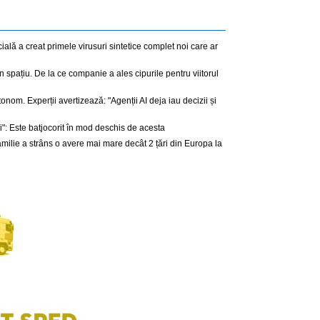
icială a creat primele virusuri sintetice complet noi care ar
spațiu. De la ce companie a ales cipurile pentru viitorul
tonom. Experții avertizează: "Agenții AI deja iau decizii și
i": Este batjocorit în mod deschis de acesta
amilie a strâns o avere mai mare decât 2 țări din Europa la