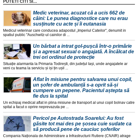
PUTETI CITI SI...
Medic veterinar, acuzat că a ucis 662 de
câini: Le punea diagnostice care nu erau
susținute cu acte și îi eutanasia
Medicul veterinar care conducea adapostul „Imperiul Cateilor", denumit in
spatiul public "Auschwitz-ul cainilor di ...
Un bărbat a intrat gol-pușcă într-o primărie
și a agresat sexual o angajată. A încălcat de
trei ori ordinul de protecție
Situație alarmanta la Primaria Todirești, din județul Iași, unde angajatele ar
veni cu teama la serviciu și iși țin ușil ...
Aflat în misiune pentru salvarea unui copil,
un șofer de ambulanță s-a oprit să-și
cumpere un pepene. Pacientul aștepta să
fie dus la spital
Un echipaj medical aflat in plina misiune de transport al unui copil bolnav catre
spital a facut o oprire neprevazuta pe ...
Pericol pe Autostrada Soarelui: Au fost
găsite tot mai des pe șosea cuie sudate ca
să producă pene de cauciuc șoferilor
Compania Naționala de Administrare a Infrastructurii Rutiere (CNAIR) atrage