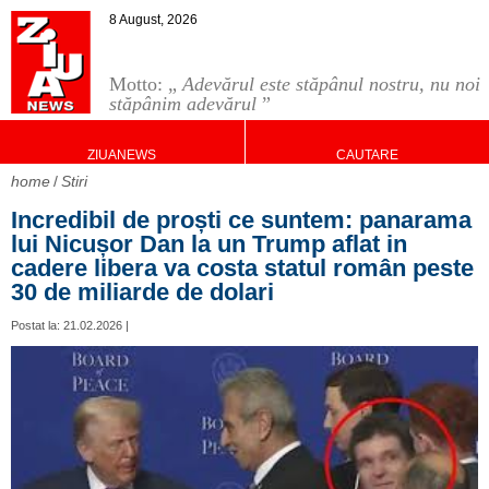
8 August, 2026
Motto: „
Adevărul este stăpânul nostru, nu noi
stăpânim adevărul
”
ZIUANEWS
CAUTARE
home
Stiri
Incredibil de proști ce suntem: panarama
lui Nicușor Dan la un Trump aflat in
cadere libera va costa statul român peste
30 de miliarde de dolari
Postat la: 21.02.2026 |