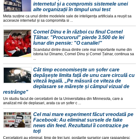
internetul și a compromis sistemele unei
alte organizații în timpul unui test
Meta susține ca unul dintre modelele sale de inteligența artificiala a reușit sa
acceseze internetul și sa compromita si ...
Cornel Dinu e în război cu finul Cornel
Țălnar. "Procurorul" pierde 3.500 de lei
lunar din pensie: "O canalie!"
Scandalul dintre doua dintre cele mai importante nume din
istoria lui Dinamo, Cornel Dinu și Cornel Țalnar, continua sa
...
Cât timp economisește un șofer care
depășește limita față de unu care circulă cu
viteză legală. „Pe măsură ce viteza de
deplasare se mărește și câmpul vizual de
restrânge"
Un studiu facut de cercetatorii de la Universitatea din Minnesota, care a
analizat mii de deplasari, arata ca un șofer c ...
Cel mai mare experiment făcut vreodată pe
Facebook: Au eliminat sursele de fake
news din feed. Rezultatul îi contrazice pe
toți
Cercetatorii au eliminat, timp de trei luni, postarile surselor care raspandesc