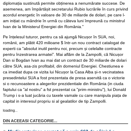
diplomația sustinută permite obținerea a nenumărate succese. De
asemenea, am împărtășit secretarului Rubio lucrările în curs privind
acordul energetic în valoare de 30 de miliarde de dolari, pe care l-
am inițiat cu mândrie în urmă cu câteva luni împreună cu ministrul
Ivan de la Ministerul Energiei din România."
Pe înțelesul tuturor, pentru ca să ajungă Nicușor în SUA, noi,
românii, am plătit 420 milioane $ într-un nou contract catalogat de
experti ca "absolut inutil pentru noi, precum și celelalte contracte
pentru înzestrarea armatei". Mai aflăm de la Zampolli, că Nicușor
Dan si Bogdan Ivan au mai dat un contract de 30 miliarde de dolari
către SUA, asa-zis profitabil, din domeniul Energiei. Chestiunea e
ca imediat dupa ce vizita lui Nicușor la Casa Alba și-n vecinatatea
presedintelui SUA a fost prezentata de presa aservită ca o victorie
si o recunoastere a alegerilor prezidentiale din România (in ciuda
faptului ca "al nostru" a fst prezentat ca "prim-ministru"), lui Donald
Trump i s-a luat jucăria cu taxele vamale cu care manipula piața de
capital in interesul propriu si al gealatilor de tip Zampolli.
loading...
DIN ACEEASI CATEGORIE...