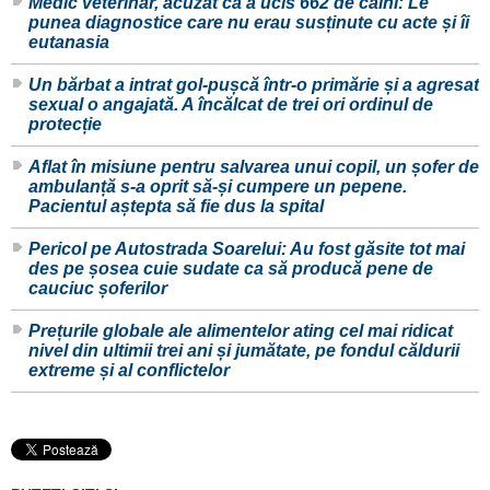
Medic veterinar, acuzat că a ucis 662 de câini: Le
punea diagnostice care nu erau susținute cu acte și îi
eutanasia
Un bărbat a intrat gol-pușcă într-o primărie și a agresat
sexual o angajată. A încălcat de trei ori ordinul de
protecție
Aflat în misiune pentru salvarea unui copil, un șofer de
ambulanță s-a oprit să-și cumpere un pepene.
Pacientul aștepta să fie dus la spital
Pericol pe Autostrada Soarelui: Au fost găsite tot mai
des pe șosea cuie sudate ca să producă pene de
cauciuc șoferilor
Prețurile globale ale alimentelor ating cel mai ridicat
nivel din ultimii trei ani și jumătate, pe fondul căldurii
extreme și al conflictelor