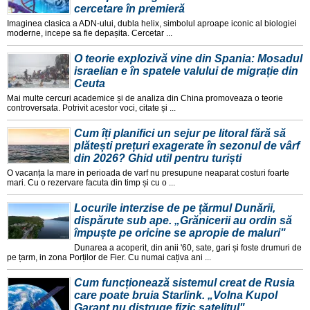
cercetare în premieră
Imaginea clasica a ADN-ului, dubla helix, simbolul aproape iconic al biologiei
moderne, incepe sa fie depașita. Cercetar ...
O teorie explozivă vine din Spania: Mosadul
israelian e în spatele valului de migrație din
Ceuta
Mai multe cercuri academice și de analiza din China promoveaza o teorie
controversata. Potrivit acestor voci, citate și ...
Cum îți planifici un sejur pe litoral fără să
plătești prețuri exagerate în sezonul de vârf
din 2026? Ghid util pentru turiști
O vacanța la mare in perioada de varf nu presupune neaparat costuri foarte
mari. Cu o rezervare facuta din timp și cu o ...
Locurile interzise de pe țărmul Dunării,
dispărute sub ape. „Grănicerii au ordin să
împuște pe oricine se apropie de maluri"
Dunarea a acoperit, din anii '60, sate, gari și foste drumuri de
pe țarm, in zona Porților de Fier. Cu numai cațiva ani ...
Cum funcționează sistemul creat de Rusia
care poate bruia Starlink. „Volna Kupol
Garant nu distruge fizic satelitul"