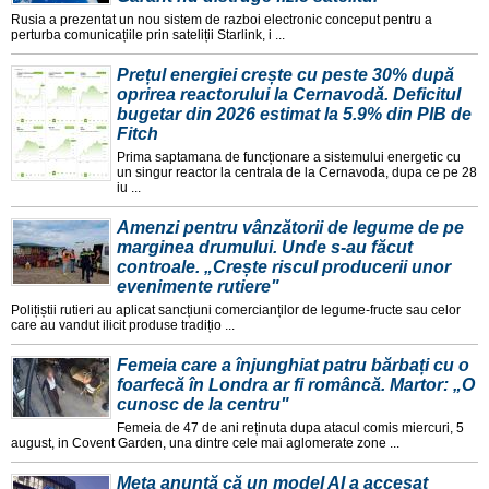
Rusia a prezentat un nou sistem de razboi electronic conceput pentru a
perturba comunicațiile prin sateliții Starlink, i ...
Prețul energiei crește cu peste 30% după
oprirea reactorului la Cernavodă. Deficitul
bugetar din 2026 estimat la 5.9% din PIB de
Fitch
Prima saptamana de funcționare a sistemului energetic cu
un singur reactor la centrala de la Cernavoda, dupa ce pe 28
iu ...
Amenzi pentru vânzătorii de legume de pe
marginea drumului. Unde s-au făcut
controale. „Crește riscul producerii unor
evenimente rutiere"
Polițiștii rutieri au aplicat sancțiuni comercianților de legume-fructe sau celor
care au vandut ilicit produse tradițio ...
Femeia care a înjunghiat patru bărbați cu o
foarfecă în Londra ar fi româncă. Martor: „O
cunosc de la centru"
Femeia de 47 de ani reținuta dupa atacul comis miercuri, 5
august, in Covent Garden, una dintre cele mai aglomerate zone ...
Meta anunță că un model AI a accesat