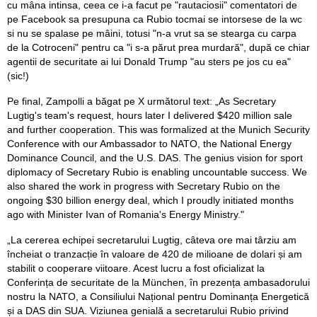
cu mâna intinsa, ceea ce i-a facut pe "rautaciosii" comentatori de
pe Facebook sa presupuna ca Rubio tocmai se intorsese de la wc
si nu se spalase pe mâini, totusi "n-a vrut sa se stearga cu carpa
de la Cotroceni" pentru ca "i s-a părut prea murdară", după ce chiar
agentii de securitate ai lui Donald Trump "au sters pe jos cu ea"
(sic!)
Pe final, Zampolli a băgat pe X următorul text: „As Secretary
Lugtig's team's request, hours later I delivered $420 million sale
and further cooperation. This was formalized at the Munich Security
Conference with our Ambassador to NATO, the National Energy
Dominance Council, and the U.S. DAS. The genius vision for sport
diplomacy of Secretary Rubio is enabling uncountable success. We
also shared the work in progress with Secretary Rubio on the
ongoing $30 billion energy deal, which I proudly initiated months
ago with Minister Ivan of Romania's Energy Ministry."
„La cererea echipei secretarului Lugtig, câteva ore mai târziu am
încheiat o tranzacție în valoare de 420 de milioane de dolari și am
stabilit o cooperare viitoare. Acest lucru a fost oficializat la
Conferința de securitate de la München, în prezența ambasadorului
nostru la NATO, a Consiliului Național pentru Dominanța Energetică
și a DAS din SUA. Viziunea genială a secretarului Rubio privind