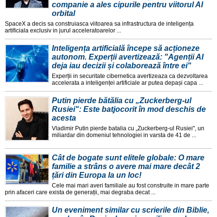
companie a ales cipurile pentru viitorul AI
orbital
SpaceX a decis sa construiasca viitoarea sa infrastructura de inteligența
artificiala exclusiv in jurul acceleratoarelor ...
Inteligența artificială începe să acționeze
autonom. Experții avertizează: "Agenții AI
deja iau decizii și colaborează între ei"
Experții in securitate cibernetica avertizeaza ca dezvoltarea
accelerata a inteligenței artificiale ar putea depași capa ...
Putin pierde bătălia cu „Zuckerberg-ul
Rusiei": Este batjocorit în mod deschis de
acesta
Vladimir Putin pierde batalia cu „Zuckerberg-ul Rusiei", un
miliardar din domeniul tehnologiei in varsta de 41 de ...
Cât de bogate sunt elitele globale: O mare
familie a strâns o avere mai mare decât 2
țări din Europa la un loc!
Cele mai mari averi familiale au fost construite in mare parte
prin afaceri care exista de generații, mai degraba decat ...
Un eveniment similar cu scrierile din Biblie,