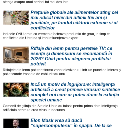
atenția asupra unui pericol tot mai des inta ...
Prețurile globale ale alimentelor ating cel
mai ridicat nivel din ultimii trei ani și
jumătate, pe fondul căldurii extreme și al
conflictelor
Indicele ONU arata ca vremea afecteaza producția de grau, in timp ce
conflictele din Ucraina și Iran influențeaza export ...
Riflaje din lemn pentru peretele TV: ce
esențe și dimensiuni se recomandă în
2026? Ghid pentru alegerea profilului
potrivit
Riflajele din lemn pot transforma zona televizorului intr-un punct de interes și
pot ascunde traseele de cabluri sau anu ...
Încă un motiv de îngrijorare: Inteligența
artificială a creat primele virusuri sintetice
complet noi care ar putea duce la extinția
speciei umane
Oamenii de știința din Statele Unite au folosit pentru prima data inteligența
artificiala pentru a crea virusuri necunos ...
Elon Musk vrea să ducă
"supercomputerul" în spațiu. De la ce