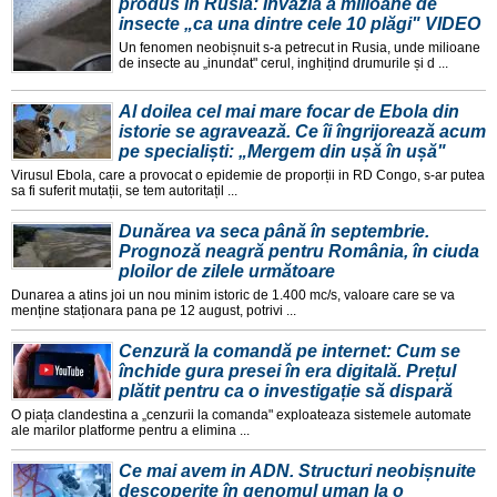
produs în Rusia: Invazia a milioane de
insecte „ca una dintre cele 10 plăgi" VIDEO
Un fenomen neobișnuit s-a petrecut in Rusia, unde milioane
de insecte au „inundat" cerul, inghițind drumurile și d ...
Al doilea cel mai mare focar de Ebola din
istorie se agravează. Ce îi îngrijorează acum
pe specialiști: „Mergem din ușă în ușă"
Virusul Ebola, care a provocat o epidemie de proporții in RD Congo, s-ar putea
sa fi suferit mutații, se tem autoritațil ...
Dunărea va seca până în septembrie.
Prognoză neagră pentru România, în ciuda
ploilor de zilele următoare
Dunarea a atins joi un nou minim istoric de 1.400 mc/s, valoare care se va
menține staționara pana pe 12 august, potrivi ...
Cenzură la comandă pe internet: Cum se
închide gura presei în era digitală. Prețul
plătit pentru ca o investigație să dispară
O piața clandestina a „cenzurii la comanda" exploateaza sistemele automate
ale marilor platforme pentru a elimina ...
Ce mai avem in ADN. Structuri neobișnuite
descoperite în genomul uman la o