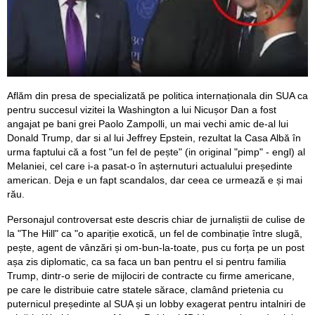
Aflăm din presa de specializată pe politica internaționala din SUA ca
pentru succesul vizitei la Washington a lui Nicușor Dan a fost
angajat pe bani grei Paolo Zampolli, un mai vechi amic de-al lui
Donald Trump, dar si al lui Jeffrey Epstein, rezultat la Casa Albă în
urma faptului că a fost "un fel de pește" (in original "pimp" - engl) al
Melaniei, cel care i-a pasat-o în așternuturi actualului președinte
american. Deja e un fapt scandalos, dar ceea ce urmează e și mai
rău.
Personajul controversat este descris chiar de jurnaliștii de culise de
la "The Hill" ca "o apariție exotică, un fel de combinație între slugă,
pește, agent de vânzări și om-bun-la-toate, pus cu forța pe un post
așa zis diplomatic, ca sa faca un ban pentru el si pentru familia
Trump, dintr-o serie de mijlociri de contracte cu firme americane,
pe care le distribuie catre statele sărace, clamând prietenia cu
puternicul președinte al SUA și un lobby exagerat pentru intalniri de