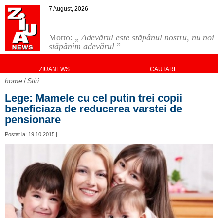
7 August, 2026
Motto: „
Adevărul este stăpânul nostru, nu noi
stăpânim adevărul
”
ZIUANEWS
CAUTARE
home
Stiri
Lege: Mamele cu cel putin trei copii
beneficiaza de reducerea varstei de
pensionare
Postat la: 19.10.2015 |