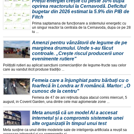
Prețul energiei crește cu peste 30% după
oprirea reactorului la Cernavodă. Deficitul
bugetar din 2026 estimat la 5.9% din PIB de
Fitch
Prima saptamana de funcționare a sistemului energetic cu
un singur reactor la centrala de la Cernavoda, dupa ce pe 28
iu ...
Amenzi pentru vânzătorii de legume de pe
marginea drumului. Unde s-au făcut
controale. „Crește riscul producerii unor
evenimente rutiere"
Polițiștii rutieri au aplicat sancțiuni comercianților de legume-fructe sau celor
care au vandut ilicit produse tradițio ...
Femeia care a înjunghiat patru bărbați cu o
foarfecă în Londra ar fi româncă. Martor: „O
cunosc de la centru"
Femeia de 47 de ani reținuta dupa atacul comis miercuri, 5
august, in Covent Garden, una dintre cele mai aglomerate zone ...
Meta anunță că un model AI a accesat
internetul și a compromis sistemele unei
alte organizații în timpul unui test
Meta susține ca unul dintre modelele sale de inteligența artificiala a reușit sa
acceseze internetul și sa compromita si ...