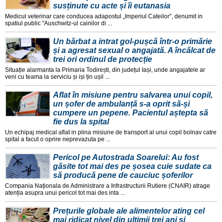
susținute cu acte și îi eutanasia
Medicul veterinar care conducea adapostul „Imperiul Cateilor", denumit in
spatiul public "Auschwitz-ul cainilor di ...
Un bărbat a intrat gol-pușcă într-o primărie
și a agresat sexual o angajată. A încălcat de
trei ori ordinul de protecție
Situație alarmanta la Primaria Todirești, din județul Iași, unde angajatele ar
veni cu teama la serviciu și iși țin ușil ...
Aflat în misiune pentru salvarea unui copil,
un șofer de ambulanță s-a oprit să-și
cumpere un pepene. Pacientul aștepta să
fie dus la spital
Un echipaj medical aflat in plina misiune de transport al unui copil bolnav catre
spital a facut o oprire neprevazuta pe ...
Pericol pe Autostrada Soarelui: Au fost
găsite tot mai des pe șosea cuie sudate ca
să producă pene de cauciuc șoferilor
Compania Naționala de Administrare a Infrastructurii Rutiere (CNAIR) atrage
atenția asupra unui pericol tot mai des inta ...
Prețurile globale ale alimentelor ating cel
mai ridicat nivel din ultimii trei ani și