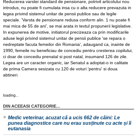
Reducerea varstei standard de pensionare, potrivit articolului nou
introdus, nu poate fi cumulata insa cu o alta reducere prevazuta in
legea privind sistemul unitar de pensii publice sau de legile
speciale. 'Varsta de pensionare redusa conform alin. 1 nu poate fi
mai mica de 55 de ani', se mai arata in textul propunerii legislative.
In expunerea de motive, initiatorul precizeaza ca prin modificarile
aduse legii privind sistemul unitar de pensii publice 'se repara o
nedreptate facuta femeilor din Romania', adaugand ca, inainte de
1990, femeile nu beneficiau de concediu pentru cresterea copilului,
ci doar de concediu prenatal si post natal, insumand 126 de zile.
Legea are un caracter organic, iar Senatul a adoptat-o in calitate
de prima Camera sesizata cu 120 de voturi 'pentru' si doua
abtineri.
loading...
DIN ACEEASI CATEGORIE...
Medic veterinar, acuzat că a ucis 662 de câini: Le
punea diagnostice care nu erau susținute cu acte și îi
eutanasia