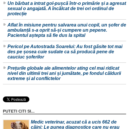
Un bărbat a intrat gol-pușcă într-o primărie și a agresat
sexual o angajată. A încălcat de trei ori ordinul de
protecție
Aflat în misiune pentru salvarea unui copil, un șofer de
ambulanță s-a oprit să-și cumpere un pepene.
Pacientul aștepta să fie dus la spital
Pericol pe Autostrada Soarelui: Au fost găsite tot mai
des pe șosea cuie sudate ca să producă pene de
cauciuc șoferilor
Prețurile globale ale alimentelor ating cel mai ridicat
nivel din ultimii trei ani și jumătate, pe fondul căldurii
extreme și al conflictelor
PUTETI CITI SI...
Medic veterinar, acuzat că a ucis 662 de
câini: Le punea diagnostice care nu erau