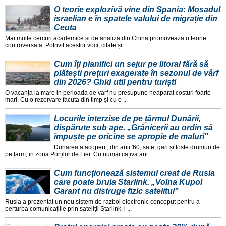
O teorie explozivă vine din Spania: Mosadul
israelian e în spatele valului de migrație din
Ceuta
Mai multe cercuri academice și de analiza din China promoveaza o teorie
controversata. Potrivit acestor voci, citate și ...
Cum îți planifici un sejur pe litoral fără să
plătești prețuri exagerate în sezonul de vârf
din 2026? Ghid util pentru turiști
O vacanța la mare in perioada de varf nu presupune neaparat costuri foarte
mari. Cu o rezervare facuta din timp și cu o ...
Locurile interzise de pe țărmul Dunării,
dispărute sub ape. „Grănicerii au ordin să
împuște pe oricine se apropie de maluri"
Dunarea a acoperit, din anii '60, sate, gari și foste drumuri de
pe țarm, in zona Porților de Fier. Cu numai cațiva ani ...
Cum funcționează sistemul creat de Rusia
care poate bruia Starlink. „Volna Kupol
Garant nu distruge fizic satelitul"
Rusia a prezentat un nou sistem de razboi electronic conceput pentru a
perturba comunicațiile prin sateliții Starlink, i ...