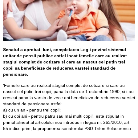
Senatul a aprobat, luni, completarea Legii privind sistemul
unitar de pensii publice astfel incat femeile care au realizat
stagiul complet de cotizare si care au nascut cel putin trei
copii sa beneficieze de reducerea varstei standard de
pensionare.
'Femeile care au realizat stagiul complet de cotizare si care au
nascut cel putin trei copii, pana la data de 1 octombrie 1990, si i-au
crescut pana la varsta de zece ani beneficiaza de reducerea varstei
standard de pensionare astfel:
a) cu un an - pentru trei copii;
b) cu doi ani - pentru patru sau mai multi copii', este stipulat in
primul alineat al articolului nou introdus in legea nr. 263/2010, art.
55 indice prim, la propunerea senatorului PSD Trifon Belacurencu.