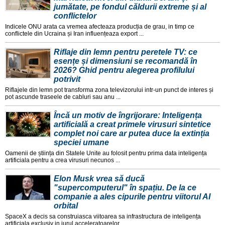
jumătate, pe fondul căldurii extreme și al
conflictelor
Indicele ONU arata ca vremea afecteaza producția de grau, in timp ce
conflictele din Ucraina și Iran influențeaza export ...
Riflaje din lemn pentru peretele TV: ce
esențe și dimensiuni se recomandă în
2026? Ghid pentru alegerea profilului
potrivit
Riflajele din lemn pot transforma zona televizorului intr-un punct de interes și
pot ascunde traseele de cabluri sau anu ...
Încă un motiv de îngrijorare: Inteligența
artificială a creat primele virusuri sintetice
complet noi care ar putea duce la extinția
speciei umane
Oamenii de știința din Statele Unite au folosit pentru prima data inteligența
artificiala pentru a crea virusuri necunos ...
Elon Musk vrea să ducă
"supercomputerul" în spațiu. De la ce
companie a ales cipurile pentru viitorul AI
orbital
SpaceX a decis sa construiasca viitoarea sa infrastructura de inteligența
artificiala exclusiv in jurul acceleratoarelor ...