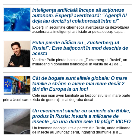
Inteligența artificială începe să acționeze
autonom. Experții avertizează: "Agenții AI
deja iau decizii și colaborează între ei"
Experții in securitate cibernetica avertizeaza ca dezvoltarea
accelerata a inteligenței artificiale ar putea depași capa ...
Putin pierde bătălia cu „Zuckerberg-ul
Rusiei": Este batjocorit în mod deschis de
acesta
Vladimir Putin pierde batalia cu „Zuckerberg-ul Rusiei", un
miliardar din domeniul tehnologiei in varsta de 41 de ...
Cât de bogate sunt elitele globale: O mare
familie a strâns o avere mai mare decât 2
țări din Europa la un loc!
Cele mai mari averi familiale au fost construite in mare parte
prin afaceri care exista de generații, mai degraba decat ...
Un eveniment similar cu scrierile din Biblie,
produs în Rusia: Invazia a milioane de
insecte „ca una dintre cele 10 plăgi" VIDEO
Un fenomen neobișnuit s-a petrecut in Rusia, unde milioane
de insecte au „inundat" cerul, inghițind drumurile și d ...