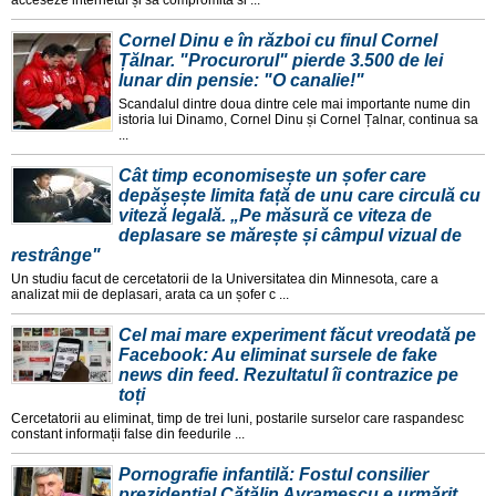
Cornel Dinu e în război cu finul Cornel
Țălnar. "Procurorul" pierde 3.500 de lei
lunar din pensie: "O canalie!"
Scandalul dintre doua dintre cele mai importante nume din
istoria lui Dinamo, Cornel Dinu și Cornel Țalnar, continua sa
...
Cât timp economisește un șofer care
depășește limita față de unu care circulă cu
viteză legală. „Pe măsură ce viteza de
deplasare se mărește și câmpul vizual de
restrânge"
Un studiu facut de cercetatorii de la Universitatea din Minnesota, care a
analizat mii de deplasari, arata ca un șofer c ...
Cel mai mare experiment făcut vreodată pe
Facebook: Au eliminat sursele de fake
news din feed. Rezultatul îi contrazice pe
toți
Cercetatorii au eliminat, timp de trei luni, postarile surselor care raspandesc
constant informații false din feedurile ...
Pornografie infantilă: Fostul consilier
prezidențial Cătălin Avramescu e urmărit