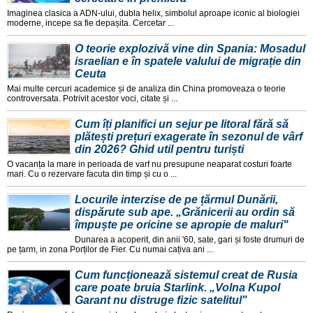
Imaginea clasica a ADN-ului, dubla helix, simbolul aproape iconic al biologiei
moderne, incepe sa fie depașita. Cercetar ...
O teorie explozivă vine din Spania: Mosadul
israelian e în spatele valului de migrație din
Ceuta
Mai multe cercuri academice și de analiza din China promoveaza o teorie
controversata. Potrivit acestor voci, citate și ...
Cum îți planifici un sejur pe litoral fără să
plătești prețuri exagerate în sezonul de vârf
din 2026? Ghid util pentru turiști
O vacanța la mare in perioada de varf nu presupune neaparat costuri foarte
mari. Cu o rezervare facuta din timp și cu o ...
Locurile interzise de pe țărmul Dunării,
dispărute sub ape. „Grănicerii au ordin să
împuște pe oricine se apropie de maluri"
Dunarea a acoperit, din anii '60, sate, gari și foste drumuri de
pe țarm, in zona Porților de Fier. Cu numai cațiva ani ...
Cum funcționează sistemul creat de Rusia
care poate bruia Starlink. „Volna Kupol
Garant nu distruge fizic satelitul"