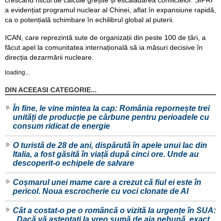
crescând riscul de calcule greșite și escaladarea conflictelor. SIPRI
a evidențiat programul nuclear al Chinei, aflat în expansiune rapidă,
ca o potențială schimbare în echilibrul global al puterii.
ICAN, care reprezintă sute de organizații din peste 100 de țări, a
făcut apel la comunitatea internațională să ia măsuri decisive în
direcția dezarmării nucleare.
loading...
DIN ACEEASI CATEGORIE...
În fine, le vine mintea la cap: România repornește trei
unități de producție pe cărbune pentru perioadele cu
consum ridicat de energie
O turistă de 28 de ani, dispărută în apele unui lac din
Italia, a fost găsită în viață după cinci ore. Unde au
descoperit-o echipele de salvare
Coșmarul unei mame care a crezut că fiul ei este în
pericol. Noua escrocherie cu voci clonate de AI
Cât a costat-o pe o româncă o vizită la urgențe în SUA:
„Dacă vă așteptați la vreo sumă de aia nebună, exact