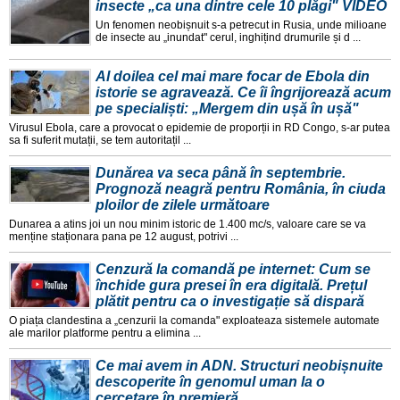
insecte „ca una dintre cele 10 plăgi" VIDEO
Un fenomen neobișnuit s-a petrecut in Rusia, unde milioane
de insecte au „inundat" cerul, inghițind drumurile și d ...
Al doilea cel mai mare focar de Ebola din
istorie se agravează. Ce îi îngrijorează acum
pe specialiști: „Mergem din ușă în ușă"
Virusul Ebola, care a provocat o epidemie de proporții in RD Congo, s-ar putea
sa fi suferit mutații, se tem autoritațil ...
Dunărea va seca până în septembrie.
Prognoză neagră pentru România, în ciuda
ploilor de zilele următoare
Dunarea a atins joi un nou minim istoric de 1.400 mc/s, valoare care se va
menține staționara pana pe 12 august, potrivi ...
Cenzură la comandă pe internet: Cum se
închide gura presei în era digitală. Prețul
plătit pentru ca o investigație să dispară
O piața clandestina a „cenzurii la comanda" exploateaza sistemele automate
ale marilor platforme pentru a elimina ...
Ce mai avem in ADN. Structuri neobișnuite
descoperite în genomul uman la o
cercetare în premieră