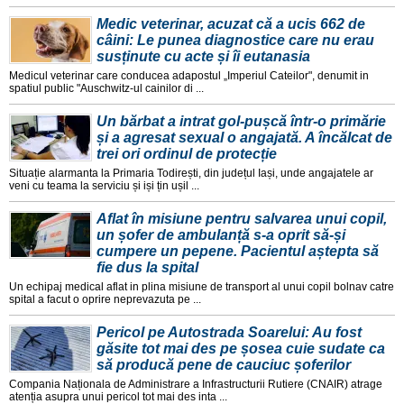
Medic veterinar, acuzat că a ucis 662 de
câini: Le punea diagnostice care nu erau
susținute cu acte și îi eutanasia
Medicul veterinar care conducea adapostul „Imperiul Cateilor", denumit in
spatiul public "Auschwitz-ul cainilor di ...
Un bărbat a intrat gol-pușcă într-o primărie
și a agresat sexual o angajată. A încălcat de
trei ori ordinul de protecție
Situație alarmanta la Primaria Todirești, din județul Iași, unde angajatele ar
veni cu teama la serviciu și iși țin ușil ...
Aflat în misiune pentru salvarea unui copil,
un șofer de ambulanță s-a oprit să-și
cumpere un pepene. Pacientul aștepta să
fie dus la spital
Un echipaj medical aflat in plina misiune de transport al unui copil bolnav catre
spital a facut o oprire neprevazuta pe ...
Pericol pe Autostrada Soarelui: Au fost
găsite tot mai des pe șosea cuie sudate ca
să producă pene de cauciuc șoferilor
Compania Naționala de Administrare a Infrastructurii Rutiere (CNAIR) atrage
atenția asupra unui pericol tot mai des inta ...