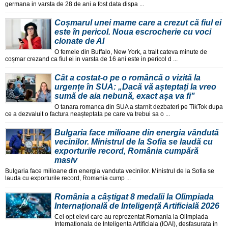
germana in varsta de 28 de ani a fost data dispa ...
Coșmarul unei mame care a crezut că fiul ei
este în pericol. Noua escrocherie cu voci
clonate de AI
O femeie din Buffalo, New York, a trait cateva minute de
coșmar crezand ca fiul ei in varsta de 16 ani este in pericol d ...
Cât a costat-o pe o româncă o vizită la
urgențe în SUA: „Dacă vă așteptați la vreo
sumă de aia nebună, exact așa va fi"
O tanara romanca din SUA a starnit dezbateri pe TikTok dupa
ce a dezvaluit o factura neașteptata pe care va trebui sa o ...
Bulgaria face milioane din energia vândută
vecinilor. Ministrul de la Sofia se laudă cu
exporturile record, România cumpără
masiv
Bulgaria face milioane din energia vanduta vecinilor. Ministrul de la Sofia se
lauda cu exporturile record, Romania cump ...
România a câștigat 8 medalii la Olimpiada
Internațională de Inteligență Artificială 2026
Cei opt elevi care au reprezentat Romania la Olimpiada
Internationala de Inteligenta Artificiala (IOAI), desfasurata in