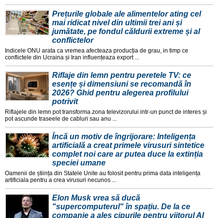
Prețurile globale ale alimentelor ating cel
mai ridicat nivel din ultimii trei ani și
jumătate, pe fondul căldurii extreme și al
conflictelor
Indicele ONU arata ca vremea afecteaza producția de grau, in timp ce
conflictele din Ucraina și Iran influențeaza export ...
Riflaje din lemn pentru peretele TV: ce
esențe și dimensiuni se recomandă în
2026? Ghid pentru alegerea profilului
potrivit
Riflajele din lemn pot transforma zona televizorului intr-un punct de interes și
pot ascunde traseele de cabluri sau anu ...
Încă un motiv de îngrijorare: Inteligența
artificială a creat primele virusuri sintetice
complet noi care ar putea duce la extinția
speciei umane
Oamenii de știința din Statele Unite au folosit pentru prima data inteligența
artificiala pentru a crea virusuri necunos ...
Elon Musk vrea să ducă
"supercomputerul" în spațiu. De la ce
companie a ales cipurile pentru viitorul AI