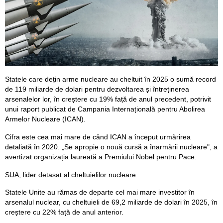
Statele care dețin arme nucleare au cheltuit în 2025 o sumă record
de 119 miliarde de dolari pentru dezvoltarea și întreținerea
arsenalelor lor, în creștere cu 19% față de anul precedent, potrivit
unui raport publicat de Campania Internațională pentru Abolirea
Armelor Nucleare (ICAN).
Cifra este cea mai mare de când ICAN a început urmărirea
detaliată în 2020. „Se apropie o nouă cursă a înarmării nucleare", a
avertizat organizația laureată a Premiului Nobel pentru Pace.
SUA, lider detașat al cheltuielilor nucleare
Statele Unite au rămas de departe cel mai mare investitor în
arsenalul nuclear, cu cheltuieli de 69,2 miliarde de dolari în 2025, în
creștere cu 22% față de anul anterior.