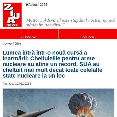
9 August, 2026
Motto: „
Adevărul este stăpânul nostru, nu noi
stăpânim adevărul
”
ZIUANEWS
CAUTARE
home
Stiri
Lumea intră într-o nouă cursă a
înarmării: Cheltuielile pentru arme
nucleare au atins un record. SUA au
cheltuit mai mult decât toate celelalte
state nucleare la un loc
Postat la: 10.06.2026 |