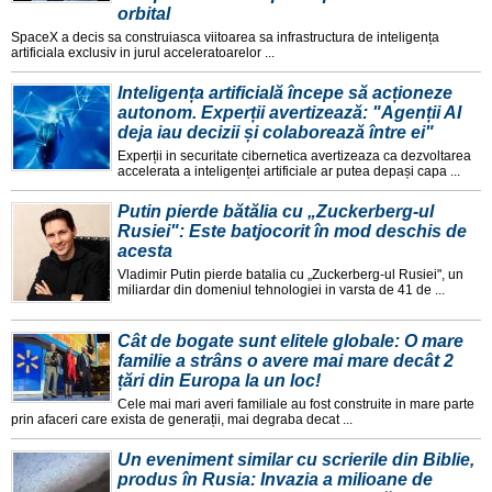
orbital
SpaceX a decis sa construiasca viitoarea sa infrastructura de inteligența
artificiala exclusiv in jurul acceleratoarelor ...
Inteligența artificială începe să acționeze
autonom. Experții avertizează: "Agenții AI
deja iau decizii și colaborează între ei"
Experții in securitate cibernetica avertizeaza ca dezvoltarea
accelerata a inteligenței artificiale ar putea depași capa ...
Putin pierde bătălia cu „Zuckerberg-ul
Rusiei": Este batjocorit în mod deschis de
acesta
Vladimir Putin pierde batalia cu „Zuckerberg-ul Rusiei", un
miliardar din domeniul tehnologiei in varsta de 41 de ...
Cât de bogate sunt elitele globale: O mare
familie a strâns o avere mai mare decât 2
țări din Europa la un loc!
Cele mai mari averi familiale au fost construite in mare parte
prin afaceri care exista de generații, mai degraba decat ...
Un eveniment similar cu scrierile din Biblie,
produs în Rusia: Invazia a milioane de