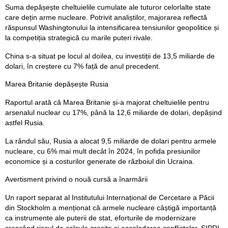
Suma depășește cheltuielile cumulate ale tuturor celorlalte state
care dețin arme nucleare. Potrivit analiștilor, majorarea reflectă
răspunsul Washingtonului la intensificarea tensiunilor geopolitice și
la competiția strategică cu marile puteri rivale.
China s-a situat pe locul al doilea, cu investiții de 13,5 miliarde de
dolari, în creștere cu 7% față de anul precedent.
Marea Britanie depășește Rusia
Raportul arată că Marea Britanie și-a majorat cheltuielile pentru
arsenalul nuclear cu 17%, până la 12,6 miliarde de dolari, depășind
astfel Rusia.
La rândul său, Rusia a alocat 9,5 miliarde de dolari pentru armele
nucleare, cu 6% mai mult decât în 2024, în pofida presiunilor
economice și a costurilor generate de războiul din Ucraina.
Avertisment privind o nouă cursă a înarmării
Un raport separat al Institutului Internațional de Cercetare a Păcii
din Stockholm a menționat că armele nucleare câștigă importanță
ca instrumente ale puterii de stat, eforturile de modernizare