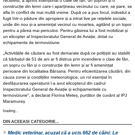
recidivist, a aprins intenționat o claie de fân, un șopron și o
construcție din lemn care-i aparțineau vecinului cu care, se pare, se
afla în conflict de mai multă vreme. După ce a pus focul, individul a
fugit într-o pădure din apropiere și a intrat live pe rețelele sociale,
unde din nou și-a amenințat vecinul cu moartea, agitând și un topor
pentru a părea mai periculos. Pentru găsirea lui a fost mobilizat și
un elicopter al Inspectoratului General de Aviație, dotat cu
echipamente de termoviziune.
„Activitățile de căutare au fost demarate după ce polițiștii au stabilit
că bărbatul de 51 de ani ar fi distrus prin incendiere o claie de fân,
un șopru cu fân și o construcție din lemn și ar fi amenințat
persoane din localitatea Bârsana. Pentru eficientizarea căutării, din
cauza zonei și condițiilor meteorologice, un rol esențial în
desfășurarea operațiunii l-a avut elicopterul din cadrul
Inspectoratului General de Aviație și echipamentele cu
termoviziune", a declarat Florina Meteș, purtător de cuvânt al IPJ
Maramureș.
loading...
DIN ACEEASI CATEGORIE...
Medic veterinar, acuzat că a ucis 662 de câini: Le