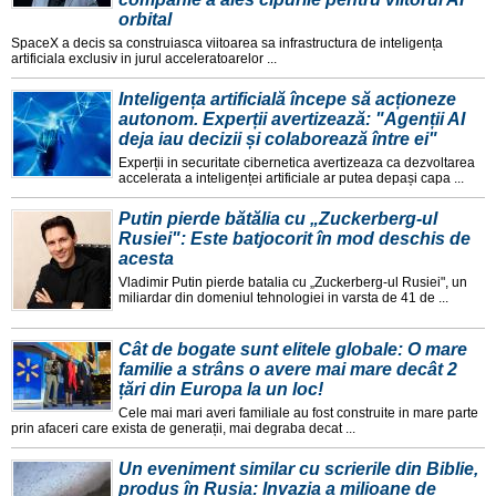
orbital
SpaceX a decis sa construiasca viitoarea sa infrastructura de inteligența
artificiala exclusiv in jurul acceleratoarelor ...
Inteligența artificială începe să acționeze
autonom. Experții avertizează: "Agenții AI
deja iau decizii și colaborează între ei"
Experții in securitate cibernetica avertizeaza ca dezvoltarea
accelerata a inteligenței artificiale ar putea depași capa ...
Putin pierde bătălia cu „Zuckerberg-ul
Rusiei": Este batjocorit în mod deschis de
acesta
Vladimir Putin pierde batalia cu „Zuckerberg-ul Rusiei", un
miliardar din domeniul tehnologiei in varsta de 41 de ...
Cât de bogate sunt elitele globale: O mare
familie a strâns o avere mai mare decât 2
țări din Europa la un loc!
Cele mai mari averi familiale au fost construite in mare parte
prin afaceri care exista de generații, mai degraba decat ...
Un eveniment similar cu scrierile din Biblie,
produs în Rusia: Invazia a milioane de