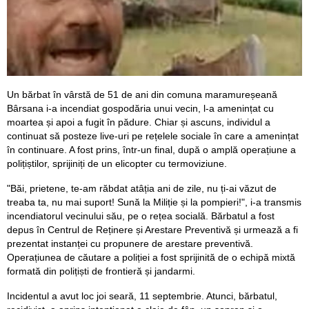
Un bărbat în vârstă de 51 de ani din comuna maramureșeană
Bârsana i-a incendiat gospodăria unui vecin, l-a amenințat cu
moartea și apoi a fugit în pădure. Chiar și ascuns, individul a
continuat să posteze live-uri pe rețelele sociale în care a amenințat
în continuare. A fost prins, într-un final, după o amplă operațiune a
polițiștilor, sprijiniți de un elicopter cu termoviziune.
"Băi, prietene, te-am răbdat atâția ani de zile, nu ți-ai văzut de
treaba ta, nu mai suport! Sună la Miliție și la pompieri!", i-a transmis
incendiatorul vecinului său, pe o rețea socială. Bărbatul a fost
depus în Centrul de Reținere și Arestare Preventivă și urmează a fi
prezentat instanței cu propunere de arestare preventivă.
Operațiunea de căutare a poliției a fost sprijinită de o echipă mixtă
formată din polițiști de frontieră și jandarmi.
Incidentul a avut loc joi seară, 11 septembrie. Atunci, bărbatul,