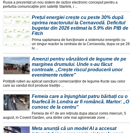
Rusia a prezentat un nou sistem de razboi electronic conceput pentru a
perturba comunicațiile prin sateliții Starlink, i ...
Prețul energiei crește cu peste 30% după
oprirea reactorului la Cernavodă. Deficitul
bugetar din 2026 estimat la 5.9% din PIB de
Fitch
Prima saptamana de funcționare a sistemului energetic cu
un singur reactor la centrala de la Cernavoda, dupa ce pe 28
iu ...
Amenzi pentru vânzătorii de legume de pe
marginea drumului. Unde s-au făcut
controale. „Crește riscul producerii unor
evenimente rutiere"
Polițiștii rutieri au aplicat sancțiuni comercianților de legume-fructe sau celor
care au vandut ilicit produse tradițio ...
Femeia care a înjunghiat patru bărbați cu o
foarfecă în Londra ar fi româncă. Martor: „O
cunosc de la centru"
Femeia de 47 de ani reținuta dupa atacul comis miercuri, 5
august, in Covent Garden, una dintre cele mai aglomerate zone ...
Meta anunță că un model AI a accesat