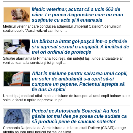
Medic veterinar, acuzat că a ucis 662 de
câini: Le punea diagnostice care nu erau
susținute cu acte și îi eutanasia
Medicul veterinar care conducea adapostul „Imperiul Cateilor", denumit in
spatiul public "Auschwitz-ul cainilor di ...
Un bărbat a intrat gol-pușcă într-o primărie
și a agresat sexual o angajată. A încălcat de
trei ori ordinul de protecție
Situație alarmanta la Primaria Todirești, din județul Iași, unde angajatele ar
veni cu teama la serviciu și iși țin ușil ...
Aflat în misiune pentru salvarea unui copil,
un șofer de ambulanță s-a oprit să-și
cumpere un pepene. Pacientul aștepta să
fie dus la spital
Un echipaj medical aflat in plina misiune de transport al unui copil bolnav catre
spital a facut o oprire neprevazuta pe ...
Pericol pe Autostrada Soarelui: Au fost
găsite tot mai des pe șosea cuie sudate ca
să producă pene de cauciuc șoferilor
Compania Naționala de Administrare a Infrastructurii Rutiere (CNAIR) atrage
atenția asupra unui pericol tot mai des inta ...