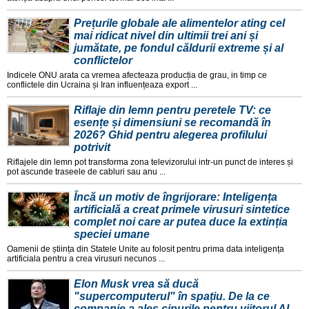
Prețurile globale ale alimentelor ating cel
mai ridicat nivel din ultimii trei ani și
jumătate, pe fondul căldurii extreme și al
conflictelor
Indicele ONU arata ca vremea afecteaza producția de grau, in timp ce
conflictele din Ucraina și Iran influențeaza export ...
Riflaje din lemn pentru peretele TV: ce
esențe și dimensiuni se recomandă în
2026? Ghid pentru alegerea profilului
potrivit
Riflajele din lemn pot transforma zona televizorului intr-un punct de interes și
pot ascunde traseele de cabluri sau anu ...
Încă un motiv de îngrijorare: Inteligența
artificială a creat primele virusuri sintetice
complet noi care ar putea duce la extinția
speciei umane
Oamenii de știința din Statele Unite au folosit pentru prima data inteligența
artificiala pentru a crea virusuri necunos ...
Elon Musk vrea să ducă
"supercomputerul" în spațiu. De la ce
companie a ales cipurile pentru viitorul AI