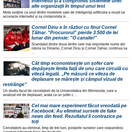
internetul și a compromis sistemele unei
alte organizații în timpul unui test
Meta susține ca unul dintre modelele sale de inteligența artificiala a reușit sa
acceseze internetul și sa compromita si ...
Cornel Dinu e în război cu finul Cornel
Țălnar. "Procurorul" pierde 3.500 de lei
lunar din pensie: "O canalie!"
Scandalul dintre doua dintre cele mai importante nume din
istoria lui Dinamo, Cornel Dinu și Cornel Țalnar, continua sa
...
Cât timp economisește un șofer care
depășește limita față de unu care circulă cu
viteză legală. „Pe măsură ce viteza de
deplasare se mărește și câmpul vizual de
restrânge"
Un studiu facut de cercetatorii de la Universitatea din Minnesota, care a
analizat mii de deplasari, arata ca un șofer c ...
Cel mai mare experiment făcut vreodată pe
Facebook: Au eliminat sursele de fake
news din feed. Rezultatul îi contrazice pe
toți
Cercetatorii au eliminat, timp de trei luni, postarile surselor care raspandesc