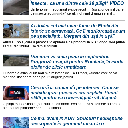
insecte „ca una dintre cele 10 plăgi" VIDEO
Un fenomen neobișnuit s-a petrecut in Rusia, unde milioane
de insecte au „inundat" cerul, inghițind drumurile și d ...
Al doilea cel mai mare focar de Ebola din
istorie se agravează. Ce îi îngrijorează acum
pe specialiști: „Mergem din ușă în ușă"
Virusul Ebola, care a provocat o epidemie de proporții in RD Congo, s-ar putea
sa fi suferit mutații, se tem autoritațil ...
Dunărea va seca până în septembrie.
Prognoză neagră pentru România, în ciuda
ploilor de zilele următoare
Dunarea a atins joi un nou minim istoric de 1.400 mc/s, valoare care se va
menține staționara pana pe 12 august, potrivi ...
Cenzură la comandă pe internet: Cum se
închide gura presei în era digitală. Prețul
plătit pentru ca o investigație să dispară
O piața clandestina a „cenzurii la comanda" exploateaza sistemele automate
ale marilor platforme pentru a elimina ...
Ce mai avem in ADN. Structuri neobișnuite
descoperite în genomul uman la o