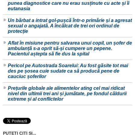
punea diagnostice care nu erau susținute cu acte și îi
eutanasia
Un bărbat a intrat gol-pușcă într-o primărie și a agresat
sexual o angajată. A încălcat de trei ori ordinul de
protecție
Aflat în misiune pentru salvarea unui copil, un șofer de
ambulanță s-a oprit să-și cumpere un pepene.
Pacientul aștepta să fie dus la spital
Pericol pe Autostrada Soarelui: Au fost găsite tot mai
des pe șosea cuie sudate ca să producă pene de
cauciuc șoferilor
Prețurile globale ale alimentelor ating cel mai ridicat
nivel din ultimii trei ani și jumătate, pe fondul căldurii
extreme și al conflictelor
PUTETI CITI SI...