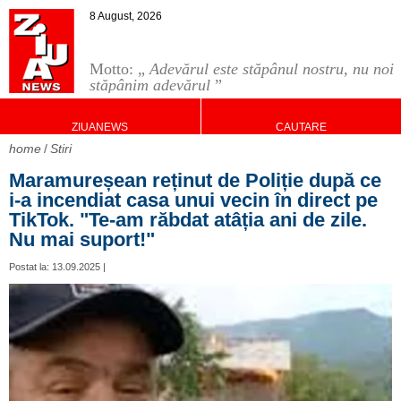
8 August, 2026
Motto: „
Adevărul este stăpânul nostru, nu noi
stăpânim adevărul
”
ZIUANEWS
CAUTARE
home
Stiri
Maramureșean reținut de Poliție după ce
i-a incendiat casa unui vecin în direct pe
TikTok. "Te-am răbdat atâția ani de zile.
Nu mai suport!"
Postat la: 13.09.2025 |