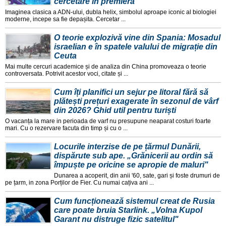
cercetare în premieră
Imaginea clasica a ADN-ului, dubla helix, simbolul aproape iconic al biologiei
moderne, incepe sa fie depașita. Cercetar ...
O teorie explozivă vine din Spania: Mosadul
israelian e în spatele valului de migrație din
Ceuta
Mai multe cercuri academice și de analiza din China promoveaza o teorie
controversata. Potrivit acestor voci, citate și ...
Cum îți planifici un sejur pe litoral fără să
plătești prețuri exagerate în sezonul de vârf
din 2026? Ghid util pentru turiști
O vacanța la mare in perioada de varf nu presupune neaparat costuri foarte
mari. Cu o rezervare facuta din timp și cu o ...
Locurile interzise de pe țărmul Dunării,
dispărute sub ape. „Grănicerii au ordin să
împuște pe oricine se apropie de maluri"
Dunarea a acoperit, din anii '60, sate, gari și foste drumuri de
pe țarm, in zona Porților de Fier. Cu numai cațiva ani ...
Cum funcționează sistemul creat de Rusia
care poate bruia Starlink. „Volna Kupol
Garant nu distruge fizic satelitul"