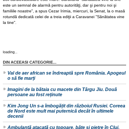
este un semnal de alarmă pentru autorităţi, dar şi pentru noi şi
familiile noastre", a spus Cezar Irimia, miercuri, la Senat, la o masă
rotundă dedicată celei de a treia ediţii a Caravanei "Sănătatea vine
la tine".
loading...
DIN ACEEASI CATEGORIE...
Val de aer african se îndreaptă spre România. Apogeul
o să fie marți
Imagini de la bătaia cu macete din Târgu Jiu. Două
persoane au fost reținute
Kim Jong Un s-a îmbogățit din războiul Rusiei. Coreea
de Nord este mult mai puternică decât în ultimele
decenii
Ambulanță atacată cu topoare, bâte și pietre în Cluj,