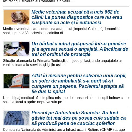
azi ratingul suveran al Romaniei la nivelul ...
Medic veterinar, acuzat că a ucis 662 de
câini: Le punea diagnostice care nu erau
susținute cu acte și îi eutanasia
Medicul veterinar care conducea adapostul „Imperiul Cateilor", denumit in
spatiul public "Auschwitz-ul cainilor di ...
Un bărbat a intrat gol-pușcă într-o primărie
și a agresat sexual o angajată. A încălcat de
trei ori ordinul de protecție
Situație alarmanta la Primaria Todirești, din județul Iași, unde angajatele ar
veni cu teama la serviciu și iși țin ușil ...
Aflat în misiune pentru salvarea unui copil,
un șofer de ambulanță s-a oprit să-și
cumpere un pepene. Pacientul aștepta să
fie dus la spital
Un echipaj medical aflat in plina misiune de transport al unui copil bolnav catre
spital a facut o oprire neprevazuta pe ...
Pericol pe Autostrada Soarelui: Au fost
găsite tot mai des pe șosea cuie sudate ca
să producă pene de cauciuc șoferilor
Compania Naționala de Administrare a Infrastructurii Rutiere (CNAIR) atrage