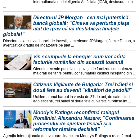
Internationala de Inteligenta Artificiala (IOAI), desfasurata in
...
Directorul JP Morgan - cea mai puternică
bancă globală: "Cineva va perturba piața
atat de grav că va destabiliza finațele
globale!"
Directorul executiv al bancii de investiții americane JPMorgan, Jamie Dimon, a
avertizat ca gradul de indatorare pe pieț ...
Vin scumpirile la energie: cum vor arăta
facturile românilor din această toamnă
Ofertele recente puse la dispoziție de furnizori semnaleaza
majorari de tarife pentru consumatorii casnici incepand din ...
Citizens Vigilante de Bulgaria: Trei băieți și
două fete au devenit "vânători de pedofili"
Uciderea unui barbat in varsta de 37 de ani, de catre cinci
adolescenti, trei baieti si doua fete cu varste cuprinse int ...
Moody's Ratings reconfirmă ratingul
României. Alexandru Nazare: "Continuarea
procesului de ajustare fiscală și a
reformelor rămâne decisivă"
Agenția internaționala de evaluare financiara Moody's Ratings a reconfirmat