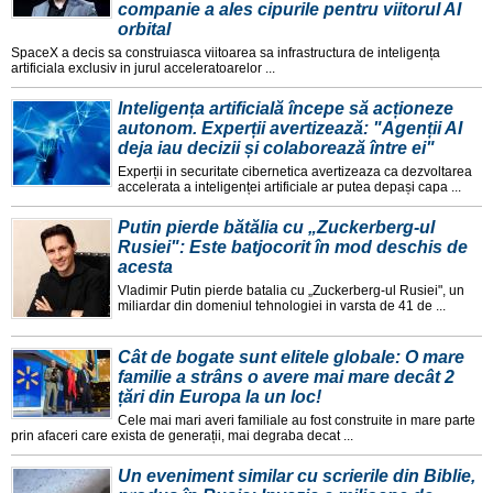
companie a ales cipurile pentru viitorul AI
orbital
SpaceX a decis sa construiasca viitoarea sa infrastructura de inteligența
artificiala exclusiv in jurul acceleratoarelor ...
Inteligența artificială începe să acționeze
autonom. Experții avertizează: "Agenții AI
deja iau decizii și colaborează între ei"
Experții in securitate cibernetica avertizeaza ca dezvoltarea
accelerata a inteligenței artificiale ar putea depași capa ...
Putin pierde bătălia cu „Zuckerberg-ul
Rusiei": Este batjocorit în mod deschis de
acesta
Vladimir Putin pierde batalia cu „Zuckerberg-ul Rusiei", un
miliardar din domeniul tehnologiei in varsta de 41 de ...
Cât de bogate sunt elitele globale: O mare
familie a strâns o avere mai mare decât 2
țări din Europa la un loc!
Cele mai mari averi familiale au fost construite in mare parte
prin afaceri care exista de generații, mai degraba decat ...
Un eveniment similar cu scrierile din Biblie,