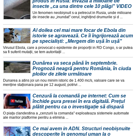
produs în Rusia: Invazia a milioane de
insecte „ca una dintre cele 10 plăgi" VIDEO
Un fenomen neobișnuit s-a petrecut in Rusia, unde milioane
de insecte au „inundat" cerul, inghițind drumurile și d ...
Al doilea cel mai mare focar de Ebola din
istorie se agravează. Ce îi îngrijorează acum
pe specialiști: „Mergem din ușă în ușă"
Virusul Ebola, care a provocat o epidemie de proporții in RD Congo, s-ar putea
sa fi suferit mutații, se tem autoritațil ...
Dunărea va seca până în septembrie.
Prognoză neagră pentru România, în ciuda
ploilor de zilele următoare
Dunarea a atins joi un nou minim istoric de 1.400 mc/s, valoare care se va
menține staționara pana pe 12 august, potrivi ...
Cenzură la comandă pe internet: Cum se
închide gura presei în era digitală. Prețul
plătit pentru ca o investigație să dispară
O piața clandestina a „cenzurii la comanda" exploateaza sistemele automate
ale marilor platforme pentru a elimina ...
Ce mai avem in ADN. Structuri neobișnuite
descoperite în genomul uman la o