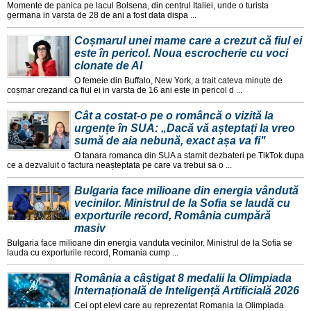
Momente de panica pe lacul Bolsena, din centrul Italiei, unde o turista
germana in varsta de 28 de ani a fost data dispa ...
Coșmarul unei mame care a crezut că fiul ei
este în pericol. Noua escrocherie cu voci
clonate de AI
O femeie din Buffalo, New York, a trait cateva minute de
coșmar crezand ca fiul ei in varsta de 16 ani este in pericol d ...
Cât a costat-o pe o româncă o vizită la
urgențe în SUA: „Dacă vă așteptați la vreo
sumă de aia nebună, exact așa va fi"
O tanara romanca din SUA a starnit dezbateri pe TikTok dupa
ce a dezvaluit o factura neașteptata pe care va trebui sa o ...
Bulgaria face milioane din energia vândută
vecinilor. Ministrul de la Sofia se laudă cu
exporturile record, România cumpără
masiv
Bulgaria face milioane din energia vanduta vecinilor. Ministrul de la Sofia se
lauda cu exporturile record, Romania cump ...
România a câștigat 8 medalii la Olimpiada
Internațională de Inteligență Artificială 2026
Cei opt elevi care au reprezentat Romania la Olimpiada