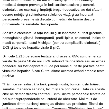
medicală despre prevenţia în boli cardiovasculare şi controlul
diabetului, au explicat şi împărţit broşuri educative, au dat sfaturi
despre nutriţie şi schimbarea stilului de viaţă şi au încurajat
persoanele prezente să discute cu medicii de familie despre
problemele de sănătate descoperite.
Analizele efectuate, la faţa locului şi în laborator, au fost glicemia,
hemoglobina glicată, hemogramă, profil lipidic, colesterol, indice de
masă corporală, testul Michigan (pentru complicaţiile diabetului),
EKG şi teste de hepatite virale B şi C.
Din cele 1.216 persoane testate anul acesta, 65% sunt femei cu
vârste de peste 50 de ani, 82% suferind de obezitate sau au exces
ponderal. Au fost depistate 36 de persoane cu teste pozitive pentru
virusurile hepatice B sau C, trei dintre acestea având ambele teste
pozitive.
"Trăim cu senzaţia că la ţară, părinţii noştri, bunicii noştri trăiesc
sănătos, mănâncă sănătos, fac mişcare prin curte... Iată că aceste
cifre ne demonstrează contrariul. 82% dintre persoanele testate de
noi sunt supraponderale sau suferă de obezitate. Mai mult de
jumătate dintre pacienţii testaţi au diabet sau prediabet. Riscul de
boli cardiovasculare este mare. Caravana "Sănătatea vine la tine"