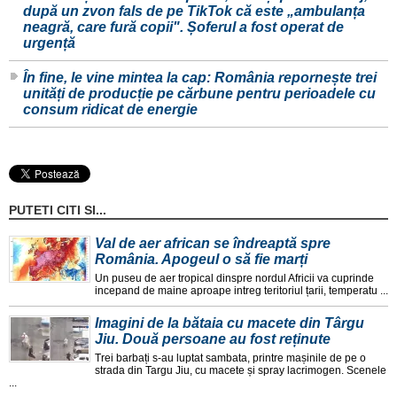
după un zvon fals de pe TikTok că este „ambulanța
neagră, care fură copii". Șoferul a fost operat de
urgență
În fine, le vine mintea la cap: România repornește trei
unități de producție pe cărbune pentru perioadele cu
consum ridicat de energie
PUTETI CITI SI...
Val de aer african se îndreaptă spre
România. Apogeul o să fie marți
Un puseu de aer tropical dinspre nordul Africii va cuprinde
incepand de maine aproape intreg teritoriul țarii, temperatu ...
Imagini de la bătaia cu macete din Târgu
Jiu. Două persoane au fost reținute
Trei barbați s-au luptat sambata, printre mașinile de pe o
strada din Targu Jiu, cu macete și spray lacrimogen. Scenele
...