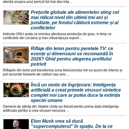
atenția asupra unui pericol tot mai des inta ...
Prețurile globale ale alimentelor ating cel
mai ridicat nivel din ultimii trei ani și
jumătate, pe fondul căldurii extreme și al
conflictelor
Indicele ONU arata ca vremea afecteaza producția de grau, in timp ce
conflictele din Ucraina și Iran influențeaza export ...
Riflaje din lemn pentru peretele TV: ce
esențe și dimensiuni se recomandă în
2026? Ghid pentru alegerea profilului
potrivit
Riflajele din lemn pot transforma zona televizorului intr-un punct de interes și
pot ascunde traseele de cabluri sau anu ...
Încă un motiv de îngrijorare: Inteligența
artificială a creat primele virusuri sintetice
complet noi care ar putea duce la extinția
speciei umane
Oamenii de știința din Statele Unite au folosit pentru prima data inteligența
artificiala pentru a crea virusuri necunos ...
Elon Musk vrea să ducă
"supercomputerul" în spațiu. De la ce