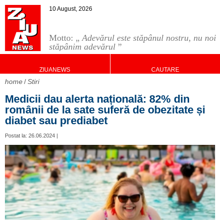
10 August, 2026
Motto: „
Adevărul este stăpânul nostru, nu noi
stăpânim adevărul
”
ZIUANEWS
CAUTARE
home
Stiri
Medicii dau alerta națională: 82% din
românii de la sate suferă de obezitate și
diabet sau prediabet
Postat la: 26.06.2024 |