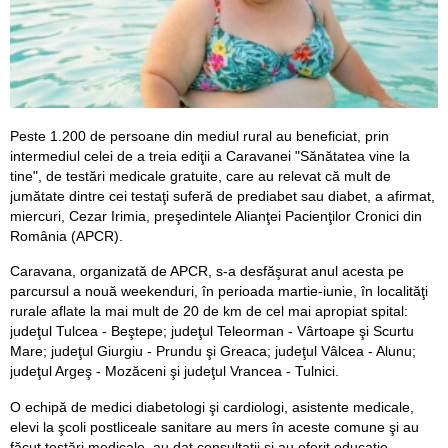
Peste 1.200 de persoane din mediul rural au beneficiat, prin
intermediul celei de a treia ediţii a Caravanei "Sănătatea vine la
tine", de testări medicale gratuite, care au relevat că mult de
jumătate dintre cei testaţi suferă de prediabet sau diabet, a afirmat,
miercuri, Cezar Irimia, preşedintele Alianţei Pacienţilor Cronici din
România (APCR).
Caravana, organizată de APCR, s-a desfăşurat anul acesta pe
parcursul a nouă weekenduri, în perioada martie-iunie, în localităţi
rurale aflate la mai mult de 20 de km de cel mai apropiat spital:
judeţul Tulcea - Beştepe; judeţul Teleorman - Vârtoape şi Scurtu
Mare; judeţul Giurgiu - Prundu şi Greaca; judeţul Vâlcea - Alunu;
judeţul Argeş - Mozăceni şi judeţul Vrancea - Tulnici.
O echipă de medici diabetologi şi cardiologi, asistente medicale,
elevi la şcoli postliceale sanitare au mers în aceste comune şi au
făcut testări medicale, au dat consultaţii şi au oferit educaţie