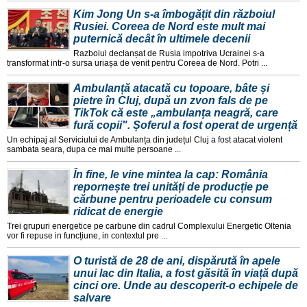
Kim Jong Un s-a îmbogățit din războiul
Rusiei. Coreea de Nord este mult mai
puternică decât în ultimele decenii
Razboiul declanșat de Rusia impotriva Ucrainei s-a
transformat intr-o sursa uriașa de venit pentru Coreea de Nord. Potri ...
Ambulanță atacată cu topoare, bâte și
pietre în Cluj, după un zvon fals de pe
TikTok că este „ambulanța neagră, care
fură copii". Șoferul a fost operat de urgență
Un echipaj al Serviciului de Ambulanța din județul Cluj a fost atacat violent
sambata seara, dupa ce mai multe persoane ...
În fine, le vine mintea la cap: România
repornește trei unități de producție pe
cărbune pentru perioadele cu consum
ridicat de energie
Trei grupuri energetice pe carbune din cadrul Complexului Energetic Oltenia
vor fi repuse in funcțiune, in contextul pre ...
O turistă de 28 de ani, dispărută în apele
unui lac din Italia, a fost găsită în viață după
cinci ore. Unde au descoperit-o echipele de
salvare