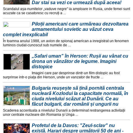
Dar stai sa vezi ce urmează după aceea!
Scandalul așa-numitelor „vaduve negre" ia amploare in Rusia, unde femei sunt
acuzate ca se casatoresc cu recruți a ...
Piloții americani care urmăreau dezvoltarea
armamentului sovietic au văzut ceva
complet inexplicabil
În toamna anului 1988, un avion de spionaj american a inregistrat un fenomen
luminos ciudat-cunoscut sub numele de ...
„Safari uman" în Herson: Rușii au vânat cu
drona un vânzător de legume. Imagini
distopice
Imagini care par desprinse dintr-un film distopic au fost
surprinse intr-o piața din Herson, unde un vanzator de fructe ...
Bulgaria reușește să țină pornită centrala
nucleară Kozlodui la capacitate normală, în
ciuda nivelului scăzut al Dunării. Ce au
făcut bulgarii, dar românii și ungurii nu
Scaderea accentuata a nivelului Dunarii a determinat restrangerea activitații
unor centrale nucleare din Romania și Unga ...
Profetul de la Davos: "Zeul-sclav" nu
există. Harari despre următorii 50 de ani -