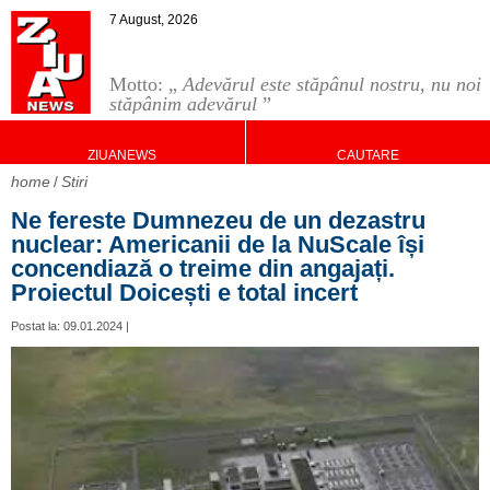
7 August, 2026
Motto: „
Adevărul este stăpânul nostru, nu noi
stăpânim adevărul
”
ZIUANEWS
CAUTARE
home
Stiri
Ne fereste Dumnezeu de un dezastru
nuclear: Americanii de la NuScale își
concendiază o treime din angajați.
Proiectul Doicești e total incert
Postat la: 09.01.2024 |