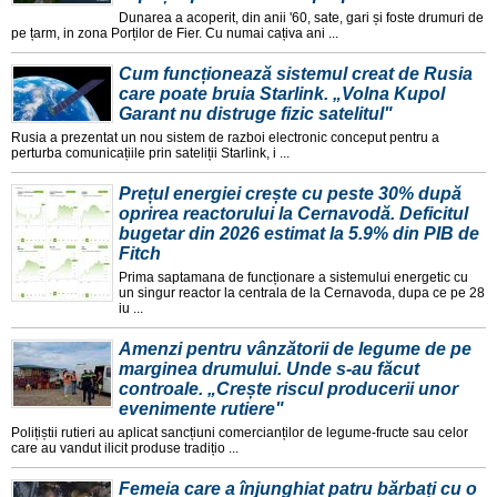
Dunarea a acoperit, din anii '60, sate, gari și foste drumuri de
pe țarm, in zona Porților de Fier. Cu numai cațiva ani ...
Cum funcționează sistemul creat de Rusia
care poate bruia Starlink. „Volna Kupol
Garant nu distruge fizic satelitul"
Rusia a prezentat un nou sistem de razboi electronic conceput pentru a
perturba comunicațiile prin sateliții Starlink, i ...
Prețul energiei crește cu peste 30% după
oprirea reactorului la Cernavodă. Deficitul
bugetar din 2026 estimat la 5.9% din PIB de
Fitch
Prima saptamana de funcționare a sistemului energetic cu
un singur reactor la centrala de la Cernavoda, dupa ce pe 28
iu ...
Amenzi pentru vânzătorii de legume de pe
marginea drumului. Unde s-au făcut
controale. „Crește riscul producerii unor
evenimente rutiere"
Polițiștii rutieri au aplicat sancțiuni comercianților de legume-fructe sau celor
care au vandut ilicit produse tradițio ...
Femeia care a înjunghiat patru bărbați cu o