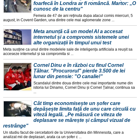
foarfecă în Londra ar fi româncă. Martor: „O
cunosc de la centru"
Femeia de 47 de ani reținuta dupa atacul comis miercuri, 5
august, in Covent Garden, una dintre cele mai aglomerate zone ...
Meta anunță că un model AI a accesat
internetul și a compromis sistemele unei
alte organizații în timpul unui test
Meta susține ca unul dintre modelele sale de inteligența artificiala a reușit sa
acceseze internetul și sa compromita si ...
Cornel Dinu e în război cu finul Cornel
Țălnar. "Procurorul" pierde 3.500 de lei
lunar din pensie: "O canalie!"
Scandalul dintre doua dintre cele mai importante nume din
istoria lui Dinamo, Cornel Dinu și Cornel Țalnar, continua sa
...
Cât timp economisește un șofer care
depășește limita față de unu care circulă cu
viteză legală. „Pe măsură ce viteza de
deplasare se mărește și câmpul vizual de
restrânge"
Un studiu facut de cercetatorii de la Universitatea din Minnesota, care a
analizat mii de deplasari, arata ca un șofer c ...