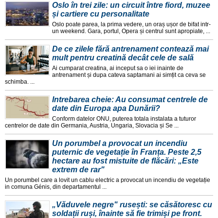
Oslo în trei zile: un circuit între fiord, muzee
și cartiere cu personalitate
Oslo poate parea, la prima vedere, un oraș ușor de bifat intr-
un weekend. Gara, portul, Opera și centrul sunt apropiate, ...
De ce zilele fără antrenament contează mai
mult pentru creatină decât cele de sală
Ai cumparat creatina, ai inceput sa o iei inainte de
antrenament și dupa cateva saptamani ai simțit ca ceva se
schimba. ...
Intrebarea cheie: Au consumat centrele de
date din Europa apa Dunării?
Conform datelor ONU, puterea totala instalata a tuturor
centrelor de date din Germania, Austria, Ungaria, Slovacia și Se ...
Un porumbel a provocat un incendiu
puternic de vegetație în Franța. Peste 2,5
hectare au fost mistuite de flăcări: „Este
extrem de rar"
Un porumbel care a lovit un cablu electric a provocat un incendiu de vegetație
in comuna Génis, din departamentul ...
„Văduvele negre" rusești: se căsătoresc cu
soldații ruși, înainte să fie trimiși pe front.