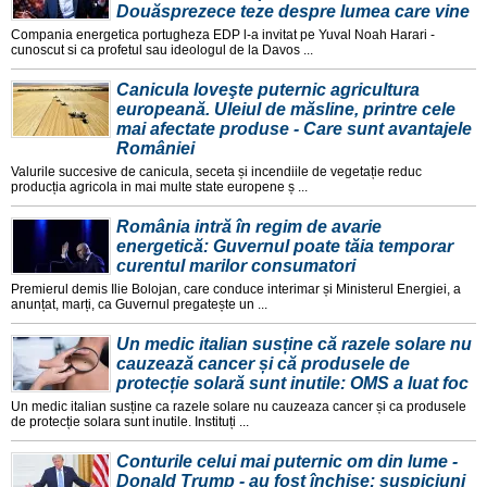
Douăsprezece teze despre lumea care vine
Compania energetica portugheza EDP l-a invitat pe Yuval Noah Harari -
cunoscut si ca profetul sau ideologul de la Davos ...
Canicula loveşte puternic agricultura
europeană. Uleiul de măsline, printre cele
mai afectate produse - Care sunt avantajele
României
Valurile succesive de canicula, seceta și incendiile de vegetație reduc
producția agricola in mai multe state europene ș ...
România intră în regim de avarie
energetică: Guvernul poate tăia temporar
curentul marilor consumatori
Premierul demis Ilie Bolojan, care conduce interimar și Ministerul Energiei, a
anunțat, marți, ca Guvernul pregatește un ...
Un medic italian susține că razele solare nu
cauzează cancer și că produsele de
protecție solară sunt inutile: OMS a luat foc
Un medic italian susține ca razele solare nu cauzeaza cancer și ca produsele
de protecție solara sunt inutile. Instituți ...
Conturile celui mai puternic om din lume -
Donald Trump - au fost închise: suspiciuni