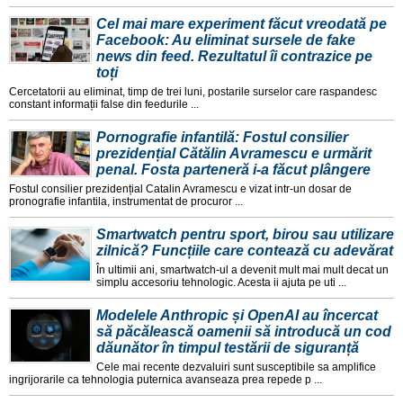
Cel mai mare experiment făcut vreodată pe
Facebook: Au eliminat sursele de fake
news din feed. Rezultatul îi contrazice pe
toți
Cercetatorii au eliminat, timp de trei luni, postarile surselor care raspandesc
constant informații false din feedurile ...
Pornografie infantilă: Fostul consilier
prezidențial Cătălin Avramescu e urmărit
penal. Fosta parteneră i-a făcut plângere
Fostul consilier prezidențial Catalin Avramescu e vizat intr-un dosar de
pronografie infantila, instrumentat de procuror ...
Smartwatch pentru sport, birou sau utilizare
zilnică? Funcțiile care contează cu adevărat
În ultimii ani, smartwatch-ul a devenit mult mai mult decat un
simplu accesoriu tehnologic. Acesta ii ajuta pe uti ...
Modelele Anthropic și OpenAI au încercat
să păcălească oamenii să introducă un cod
dăunător în timpul testării de siguranță
Cele mai recente dezvaluiri sunt susceptibile sa amplifice
ingrijorarile ca tehnologia puternica avanseaza prea repede p ...