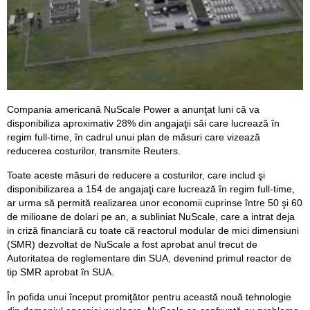
Compania americană NuScale Power a anunţat luni că va
disponibiliza aproximativ 28% din angajaţii săi care lucrează în
regim full-time, în cadrul unui plan de măsuri care vizează
reducerea costurilor, transmite Reuters.
Toate aceste măsuri de reducere a costurilor, care includ şi
disponibilizarea a 154 de angajaţi care lucrează în regim full-time,
ar urma să permită realizarea unor economii cuprinse între 50 şi 60
de milioane de dolari pe an, a subliniat NuScale, care a intrat deja
in criză financiară cu toate că reactorul modular de mici dimensiuni
(SMR) dezvoltat de NuScale a fost aprobat anul trecut de
Autoritatea de reglementare din SUA, devenind primul reactor de
tip SMR aprobat în SUA.
În pofida unui început promiţător pentru această nouă tehnologie