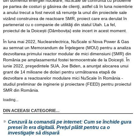
din domeniul energiei nucleare, NuScale se confruntă cu probleme
pe partea de costuri şi găsirea de clienţi, astfel că în luna noiembrie
a anului trecut a fost nevoit să renunţe la unul din proiectele sale
vizând construirea de reactoare SMR, proiect care era derulat în
parteneriat cu o companie de utilităţi din statul Utah. La fel,
proiectul de la Doicești (Dâmbovița) este incert in acest moment.
În luna mai 2022, Nuclearelectrica, NuScale si Nova Power & Gas
au semnat un Memorandum de Înţelegere (MOU) pentru a analiza
dezvoltarea primului reactor modular de mici dimensiuni (SMR) din
România pe amplasamentul fostei termocentrale de la Doiceşti. În
iunie 2022, preşedintele SUA, Joe Biden, a anunţat alocarea unui
grant de 14 milioane de dolari pentru următoarea etapă de
dezvoltare a reactoarelor modulare mici NuScale în România -
studiul preliminar de inginerie şi proiectare (FEED) pentru proiectul
SMR din România.
loading...
DIN ACEEASI CATEGORIE...
Cenzură la comandă pe internet: Cum se închide gura
presei în era digitală. Prețul plătit pentru ca o
investigație să dispară