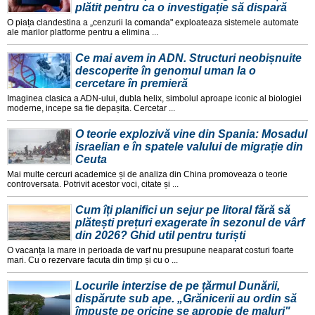
plătit pentru ca o investigație să dispară
O piața clandestina a „cenzurii la comanda" exploateaza sistemele automate
ale marilor platforme pentru a elimina ...
Ce mai avem in ADN. Structuri neobișnuite
descoperite în genomul uman la o
cercetare în premieră
Imaginea clasica a ADN-ului, dubla helix, simbolul aproape iconic al biologiei
moderne, incepe sa fie depașita. Cercetar ...
O teorie explozivă vine din Spania: Mosadul
israelian e în spatele valului de migrație din
Ceuta
Mai multe cercuri academice și de analiza din China promoveaza o teorie
controversata. Potrivit acestor voci, citate și ...
Cum îți planifici un sejur pe litoral fără să
plătești prețuri exagerate în sezonul de vârf
din 2026? Ghid util pentru turiști
O vacanța la mare in perioada de varf nu presupune neaparat costuri foarte
mari. Cu o rezervare facuta din timp și cu o ...
Locurile interzise de pe țărmul Dunării,
dispărute sub ape. „Grănicerii au ordin să
împuște pe oricine se apropie de maluri"