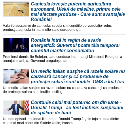
Canicula loveşte puternic agricultura
europeană. Uleiul de măsline, printre cele
mai afectate produse - Care sunt avantajele
României
Valurile succesive de canicula, seceta și incendiile de vegetație reduc
producția agricola in mai multe state europene ș ...
România intră în regim de avarie
energetică: Guvernul poate tăia temporar
curentul marilor consumatori
Premierul demis Ilie Bolojan, care conduce interimar și Ministerul Energiei, a
anunțat, marți, ca Guvernul pregatește un ...
Un medic italian susține că razele solare nu
cauzează cancer și că produsele de
protecție solară sunt inutile: OMS a luat foc
Un medic italian susține ca razele solare nu cauzeaza cancer și ca produsele
de protecție solara sunt inutile. Instituți ...
Conturile celui mai puternic om din lume -
Donald Trump - au fost închise: suspiciuni
de spălare de bani
Un nou episod tensionat il pune pe Donald Trump fața in fața cu una dintre
cele mai mari banci din Statele Unite, transm ...