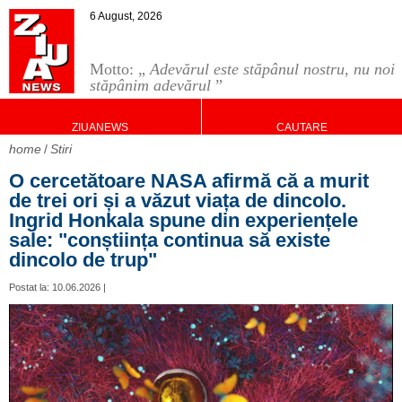
6 August, 2026
Motto: „
Adevărul este stăpânul nostru, nu noi
stăpânim adevărul
”
ZIUANEWS
CAUTARE
home
Stiri
O cercetătoare NASA afirmă că a murit
de trei ori și a văzut viața de dincolo.
Ingrid Honkala spune din experiențele
sale: "conștiința continua să existe
dincolo de trup"
Postat la: 10.06.2026 |