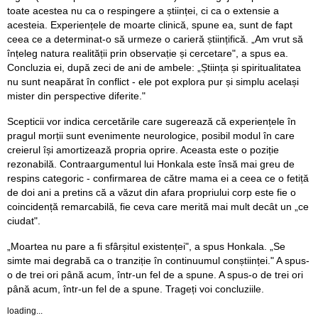
toate acestea nu ca o respingere a științei, ci ca o extensie a
acesteia. Experiențele de moarte clinică, spune ea, sunt de fapt
ceea ce a determinat-o să urmeze o carieră științifică. „Am vrut să
înțeleg natura realității prin observație și cercetare", a spus ea.
Concluzia ei, după zeci de ani de ambele: „Știința și spiritualitatea
nu sunt neapărat în conflict - ele pot explora pur și simplu același
mister din perspective diferite."
Scepticii vor indica cercetările care sugerează că experiențele în
pragul morții sunt evenimente neurologice, posibil modul în care
creierul își amortizează propria oprire. Aceasta este o poziție
rezonabilă. Contraargumentul lui Honkala este însă mai greu de
respins categoric - confirmarea de către mama ei a ceea ce o fetiță
de doi ani a pretins că a văzut din afara propriului corp este fie o
coincidență remarcabilă, fie ceva care merită mai mult decât un „ce
ciudat".
„Moartea nu pare a fi sfârșitul existenței", a spus Honkala. „Se
simte mai degrabă ca o tranziție în continuumul conștiinței." A spus-
o de trei ori până acum, într-un fel de a spune. A spus-o de trei ori
până acum, într-un fel de a spune. Trageți voi concluziile.
loading...