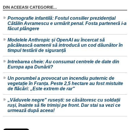
DIN ACEEASI CATEGORIE...
Pornografie infantilă: Fostul consilier prezidențial
Cătălin Avramescu e urmărit penal. Fosta parteneră i-a
făcut plângere
Modelele Anthropic și OpenAI au încercat să
păcălească oamenii să introducă un cod dăunător în
timpul testării de siguranță
Intrebarea cheie: Au consumat centrele de date din
Europa apa Dunării?
Un porumbel a provocat un incendiu puternic de
vegetație în Franța. Peste 2,5 hectare au fost mistuite
de flăcări: „Este extrem de rar"
„Văduvele negre" rusești: se căsătoresc cu soldații
ruși, înainte să fie trimiși pe front. Dar stai sa vezi ce
urmează după aceea!