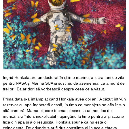
Ingrid Honkala are un doctorat în științe marine, a lucrat ani de zile
pentru NASA și Marina SUA și susține, de asemenea, că a murit de
trei ori. Ea ar dori să vorbească despre ceea ce a văzut.
Prima dată s-a întâmplat când Honkala avea doi ani. A căzut într-un
rezervor cu apă înghețată acasă, în timp ce menajera se afla într-o
altă cameră. Mama ei, care tocmai plecase la un nou loc de
muncă, s-a întors inexplicabil - ajungând la timp pentru a-și scoate
fiica din apă și a o resuscita. Honkala spune că nu este o
coincidență. De oriunde s-ar fi dus conștiința ei în acele câteva