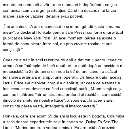
minute, ea crede că a zărit-o pe mama ei îndepărtându-se și a
comunicat cumva urgența situației. Când i-a descris mai târziu
mamei sale ce văzuse, detaliile s-au potrivit.
„Îmi amintesc că am recunoscut-o și m-am gândit «asta e mama
mea»", a declarat Honkala pentru Jam Press, conform unui articol
publicat de New York Post. „În acel moment, părea să existe o
formă de comunicare între noi, nu prin cuvinte rostite, ci prin
conștiință."
Ceea ce a trăit în acel rezervor de apă a dat tonul pentru ceea ce
urma să se întâmple de încă două ori - o dată după un accident de
motocicletă la 25 de ani și din nou la 52 de ani, când i-a scăzut
tensiunea arterială în timpul unei operații. De fiecare dată, același
lucru. Frica s-a dizolvat, corpul a dispărut, iar ceea ce a rămas a
fost ceva ce ea descrie ca fiind conștiință pură. „M-am simțit ca și
cum aș fi pătruns într-un strat mai profund al realității, care există
dincolo de simțurile noastre fizice", a spus ea. „În acea stare,
conștiința părea vastă, inteligentă și interconectată."
Honkala, care are acum 55 de ani și locuiește în Bogotá, Columbia,
a scris despre experiențele sale în cartea sa „Dying To See The
Light" (Murind pentru a vedea lumina). Ea are grijă să prezinte