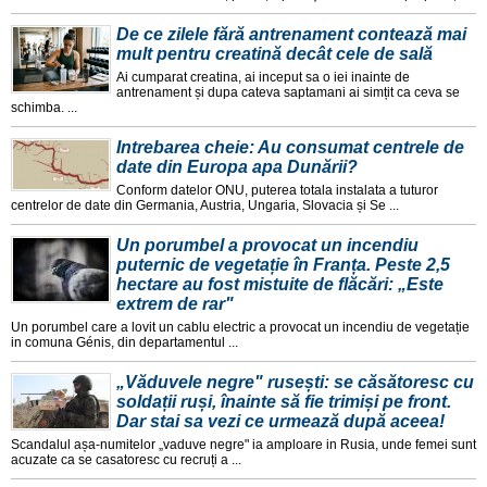
De ce zilele fără antrenament contează mai
mult pentru creatină decât cele de sală
Ai cumparat creatina, ai inceput sa o iei inainte de
antrenament și dupa cateva saptamani ai simțit ca ceva se
schimba. ...
Intrebarea cheie: Au consumat centrele de
date din Europa apa Dunării?
Conform datelor ONU, puterea totala instalata a tuturor
centrelor de date din Germania, Austria, Ungaria, Slovacia și Se ...
Un porumbel a provocat un incendiu
puternic de vegetație în Franța. Peste 2,5
hectare au fost mistuite de flăcări: „Este
extrem de rar"
Un porumbel care a lovit un cablu electric a provocat un incendiu de vegetație
in comuna Génis, din departamentul ...
„Văduvele negre" rusești: se căsătoresc cu
soldații ruși, înainte să fie trimiși pe front.
Dar stai sa vezi ce urmează după aceea!
Scandalul așa-numitelor „vaduve negre" ia amploare in Rusia, unde femei sunt
acuzate ca se casatoresc cu recruți a ...