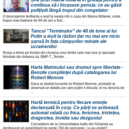
continua să-i încaseze pensia: ce au găsit
polițiștii lângă trupul din congelator
O descoperire terifianta a ieșit la iveala intr-o casa din Marea Britanie, unde
trupul unei batrane de 89 de ani a fost ...
Tancul "Terminator" de 48 de tone al lui
Putin a ieșit la război dar nu mai are nicio
șansă în fața câmpurilor minate ale
ucrainenilor
Rusia a trimis pe frontul din Ucraina unul dintre cele mai rare și speciale
blindate din dotarea sa: BMP-T „Termin ...
Harta Matrixului sau drumul spre libertate -
Benzile conștiinței după catalogarea lui
Robert Monroe
Daca ai studiat lucrarile lui Robert Monroe, probabil ai
observat un detaliu pe care puțini il discuta: el nu descria do
...
Hartă termică pentru fiecare emoție
declanșată în corp. Ce părți se activează
automat odată cu frica, fericirea, tristețea,
dragostea, invidia sau dezgustul
Cercetatorii de la Universitatea Aalto din Finlanda au
desfașurat un experiment pe peste 700 de persoane. Le-au aratat f ...