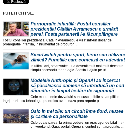
PUTETI CITI SI...
Pornografie infantilă: Fostul consilier
prezidențial Cătălin Avramescu e urmărit
penal. Fosta parteneră i-a făcut plângere
Fostul consilier prezidențial Catalin Avramescu e vizat intr-un dosar de
pronografie infantila, instrumentat de procuror ...
Smartwatch pentru sport, birou sau utilizare
zilnică? Funcțiile care contează cu adevărat
În ultimii ani, smartwatch-ul a devenit mult mai mult decat un
simplu accesoriu tehnologic. Acesta ii ajuta pe uti ...
Modelele Anthropic și OpenAI au încercat
să păcălească oamenii să introducă un cod
dăunător în timpul testării de siguranță
Cele mai recente dezvaluiri sunt susceptibile sa amplifice
ingrijorarile ca tehnologia puternica avanseaza prea repede p ...
Oslo în trei zile: un circuit între fiord, muzee
și cartiere cu personalitate
Oslo poate parea, la prima vedere, un oraș ușor de bifat intr-
un weekend. Gara, portul, Opera și centrul sunt apropiate, ...