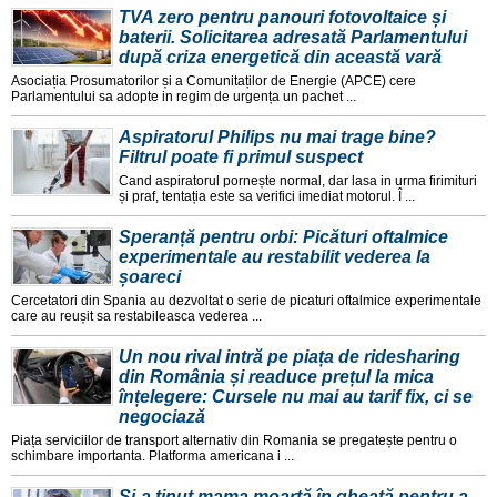
TVA zero pentru panouri fotovoltaice și
baterii. Solicitarea adresată Parlamentului
după criza energetică din această vară
Asociația Prosumatorilor și a Comunitaților de Energie (APCE) cere
Parlamentului sa adopte in regim de urgența un pachet ...
Aspiratorul Philips nu mai trage bine?
Filtrul poate fi primul suspect
Cand aspiratorul pornește normal, dar lasa in urma firimituri
și praf, tentația este sa verifici imediat motorul. Î ...
Speranță pentru orbi: Picături oftalmice
experimentale au restabilit vederea la
șoareci
Cercetatori din Spania au dezvoltat o serie de picaturi oftalmice experimentale
care au reușit sa restabileasca vederea ...
Un nou rival intră pe piața de ridesharing
din România și readuce prețul la mica
înțelegere: Cursele nu mai au tarif fix, ci se
negociază
Piața serviciilor de transport alternativ din Romania se pregatește pentru o
schimbare importanta. Platforma americana i ...
Și-a ținut mama moartă în gheață pentru a