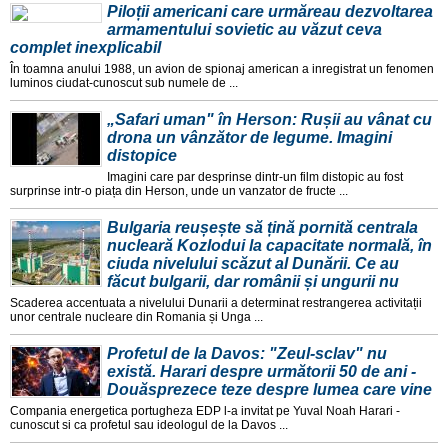
Piloții americani care urmăreau dezvoltarea
armamentului sovietic au văzut ceva
complet inexplicabil
În toamna anului 1988, un avion de spionaj american a inregistrat un fenomen
luminos ciudat-cunoscut sub numele de ...
„Safari uman" în Herson: Rușii au vânat cu
drona un vânzător de legume. Imagini
distopice
Imagini care par desprinse dintr-un film distopic au fost
surprinse intr-o piața din Herson, unde un vanzator de fructe ...
Bulgaria reușește să țină pornită centrala
nucleară Kozlodui la capacitate normală, în
ciuda nivelului scăzut al Dunării. Ce au
făcut bulgarii, dar românii și ungurii nu
Scaderea accentuata a nivelului Dunarii a determinat restrangerea activitații
unor centrale nucleare din Romania și Unga ...
Profetul de la Davos: "Zeul-sclav" nu
există. Harari despre următorii 50 de ani -
Douăsprezece teze despre lumea care vine
Compania energetica portugheza EDP l-a invitat pe Yuval Noah Harari -
cunoscut si ca profetul sau ideologul de la Davos ...