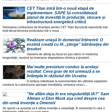
CET Titan intră într-o nouă etapă de
implementare. SAPE își consolidează
planul de investiții în producție, stocare și
infrastructură energetică critică
Semnarea contractului de finanțare pentru CET Titan București reprezinta mai
mult decat trecerea proiectului intr-o noua ...
Realizare uriașă în domeniul întineririi: O
enzimă creată cu IA „șterge” bătrânețea din
țesuturi
Oamenii de știința au facut un pas istoric in medicina
longevitații, reușind sa inverseze degradarea chimica a țesuturil ...
Mai multe previziuni conduc la același
rezultat: Ceva grav de tot urmează a se
întâmpla în războiul din Ucraina
O sinteza referitoare la evenimentele din ultimele saptamini
conduce la o previziune aproape inevitabila: urmeaza ceva c ...
"Ne aflăm deja în era singularității IA?" Sam
Altman si Elon Musk așa cred despre cea
din urmă invenție a Omenirii
Se spune ca aceasta va fi ultima invenție a umanitații. În momentul in care o
inteligența artificiala cu scop gene ...