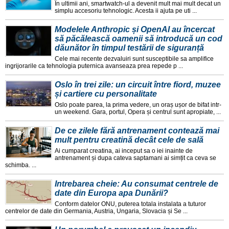
În ultimii ani, smartwatch-ul a devenit mult mai mult decat un
simplu accesoriu tehnologic. Acesta ii ajuta pe uti ...
Modelele Anthropic și OpenAI au încercat
să păcălească oamenii să introducă un cod
dăunător în timpul testării de siguranță
Cele mai recente dezvaluiri sunt susceptibile sa amplifice
ingrijorarile ca tehnologia puternica avanseaza prea repede p ...
Oslo în trei zile: un circuit între fiord, muzee
și cartiere cu personalitate
Oslo poate parea, la prima vedere, un oraș ușor de bifat intr-
un weekend. Gara, portul, Opera și centrul sunt apropiate, ...
De ce zilele fără antrenament contează mai
mult pentru creatină decât cele de sală
Ai cumparat creatina, ai inceput sa o iei inainte de
antrenament și dupa cateva saptamani ai simțit ca ceva se
schimba. ...
Intrebarea cheie: Au consumat centrele de
date din Europa apa Dunării?
Conform datelor ONU, puterea totala instalata a tuturor
centrelor de date din Germania, Austria, Ungaria, Slovacia și Se ...