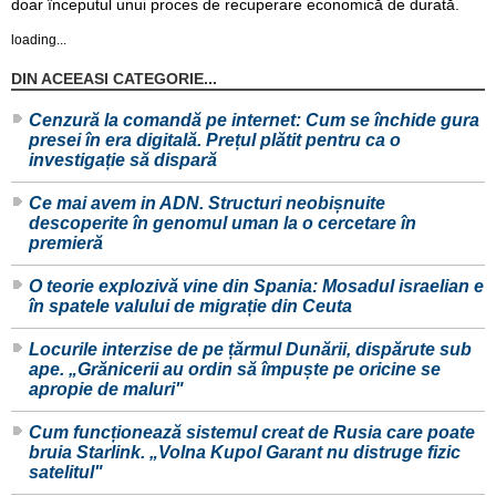
doar începutul unui proces de recuperare economică de durată.
loading...
DIN ACEEASI CATEGORIE...
Cenzură la comandă pe internet: Cum se închide gura
presei în era digitală. Prețul plătit pentru ca o
investigație să dispară
Ce mai avem in ADN. Structuri neobișnuite
descoperite în genomul uman la o cercetare în
premieră
O teorie explozivă vine din Spania: Mosadul israelian e
în spatele valului de migrație din Ceuta
Locurile interzise de pe țărmul Dunării, dispărute sub
ape. „Grănicerii au ordin să împuște pe oricine se
apropie de maluri"
Cum funcționează sistemul creat de Rusia care poate
bruia Starlink. „Volna Kupol Garant nu distruge fizic
satelitul"