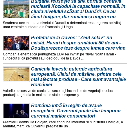
Bulgaria reușește să țină pornită centrala
nucleară Kozlodui la capacitate normală, în
ciuda nivelului scăzut al Dunării. Ce au
făcut bulgarii, dar românii și ungurii nu
Scaderea accentuata a nivelului Dunarii a determinat restrangerea activitații
unor centrale nucleare din Romania și Unga ...
Profetul de la Davos: "Zeul-sclav" nu
există. Harari despre următorii 50 de ani -
Douăsprezece teze despre lumea care vine
Compania energetica portugheza EDP l-a invitat pe Yuval Noah Harari -
cunoscut si ca profetul sau ideologul de la Davos ...
Canicula loveşte puternic agricultura
europeană. Uleiul de măsline, printre cele
mai afectate produse - Care sunt avantajele
României
Valurile succesive de canicula, seceta și incendiile de vegetație reduc
producția agricola in mai multe state europene ș ...
România intră în regim de avarie
energetică: Guvernul poate tăia temporar
curentul marilor consumatori
Premierul demis Ilie Bolojan, care conduce interimar și Ministerul Energiei, a
anunțat, marți, ca Guvernul pregatește un ...