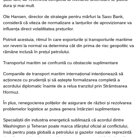
dura și mai mult.
Ole Hansen, director de strategie pentru mărfuri la Saxo Bank,
consideră că viteza de normalizare a lanțurilor de aprovizionare va
influența direct volatilitatea prețurilor.
Potrivit acestuia, ritmul în care exporturile și transporturile maritime
vor reveni la normal va determina cât din prima de risc geopolitic va
rămâne inclusă în prețul petrolului.
Transportul maritim se confruntă cu obstacole suplimentare
Companiile de transport maritim internațional intenționează să
acționeze cu prudență și să aștepte formalizarea completă a
acordului diplomatic înainte de a relua tranzitul prin Strâmtoarea
Hormuz.
În plus, renegocierea polițelor de asigurare de război și rezolvarea
problemelor logistice ar putea genera întârzieri suplimentare.
Specialiștii din industria energetică subliniază că acordul dintre
Washington și Teheran poate marca sfârșitul oficial al conflictului,
însă pentru piața globală a petrolului și gazelor naturale reprezintă