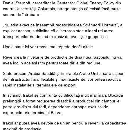
Daniel Sternoff, cercetător la Center for Global Energy Policy din
cadrul Universității Columbia, atrage atenția că există încă multe
semne de întrebare.
„Nu știm exact ce înseamnă redeschiderea Strâmtorii Hormuz", a
explicat acesta, subliniind că eliberarea stocurilor și reluarea
transporturilor nu depind exclusiv de evoluțiile geopolitice.
Unele state își vor reveni mai repede decât altele
Revenirea la nivelurile de producție de dinaintea războiului nu va
avea loc în același ritm pentru toate țările din regiune.
State precum Arabia Saudită și Emiratele Arabe Unite, care dispun
de infrastructuri mai flexibile și mai rezistente, vor putea reactiva
rapid instalațiile și terminalele de export.
În schimb, Irakul se confruntă cu dificultăți mult mai mari. Blocada
prelungită a forțat reducerea drastică a producției din câmpurile
petroliere din sudul țării, dependente aproape exclusiv de
exporturile prin terminalul Basra.
Irakul ar putea avea nevoie de un an pentru a reveni la capacitatea
maximă de producție.