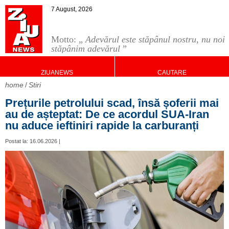
7 August, 2026
Motto: „
Adevărul este stăpânul nostru, nu noi
stăpânim adevărul
”
ZIUANEWS
CAUTARE
home
Stiri
Prețurile petrolului scad, însă șoferii mai
au de așteptat: De ce acordul SUA-Iran
nu aduce ieftiniri rapide la carburanți
Postat la: 16.06.2026 |