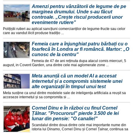
Amenzi pentru vânzătorii de legume de pe
marginea drumului. Unde s-au făcut
controale. „Crește riscul producerii unor
evenimente rutiere"
Polițiștii rutieri au aplicat sancțiuni comercianților de legume-fructe sau celor
care au vandut ilicit produse tradițio ...
Femeia care a înjunghiat patru bărbați cu o
foarfecă în Londra ar fi româncă. Martor: „O
cunosc de la centru"
Femeia de 47 de ani reținuta dupa atacul comis miercuri, 5
august, in Covent Garden, una dintre cele mai aglomerate zone ...
Meta anunță că un model AI a accesat
internetul și a compromis sistemele unei
alte organizații în timpul unui test
Meta susține ca unul dintre modelele sale de inteligența artificiala a reușit sa
acceseze internetul și sa compromita si ...
Cornel Dinu e în război cu finul Cornel
Țălnar. "Procurorul" pierde 3.500 de lei
lunar din pensie: "O canalie!"
Scandalul dintre doua dintre cele mai importante nume din
istoria lui Dinamo, Cornel Dinu și Cornel Țalnar, continua sa