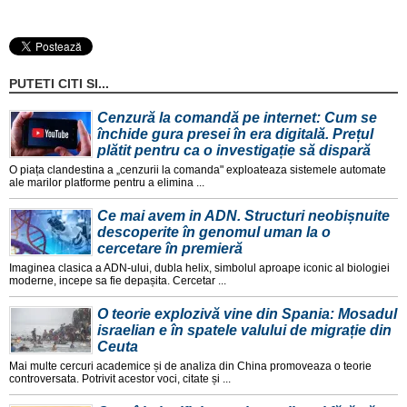
PUTETI CITI SI...
Cenzură la comandă pe internet: Cum se
închide gura presei în era digitală. Prețul
plătit pentru ca o investigație să dispară
O piața clandestina a „cenzurii la comanda" exploateaza sistemele automate
ale marilor platforme pentru a elimina ...
Ce mai avem in ADN. Structuri neobișnuite
descoperite în genomul uman la o
cercetare în premieră
Imaginea clasica a ADN-ului, dubla helix, simbolul aproape iconic al biologiei
moderne, incepe sa fie depașita. Cercetar ...
O teorie explozivă vine din Spania: Mosadul
israelian e în spatele valului de migrație din
Ceuta
Mai multe cercuri academice și de analiza din China promoveaza o teorie
controversata. Potrivit acestor voci, citate și ...