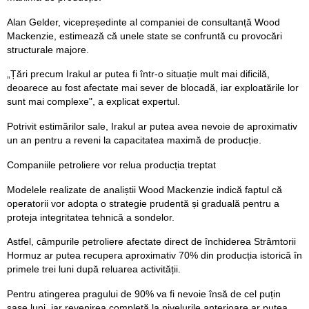
Alan Gelder, vicepreședinte al companiei de consultanță Wood
Mackenzie, estimează că unele state se confruntă cu provocări
structurale majore.
„Țări precum Irakul ar putea fi într-o situație mult mai dificilă,
deoarece au fost afectate mai sever de blocadă, iar exploatările lor
sunt mai complexe", a explicat expertul.
Potrivit estimărilor sale, Irakul ar putea avea nevoie de aproximativ
un an pentru a reveni la capacitatea maximă de producție.
Companiile petroliere vor relua producția treptat
Modelele realizate de analiștii Wood Mackenzie indică faptul că
operatorii vor adopta o strategie prudentă și graduală pentru a
proteja integritatea tehnică a sondelor.
Astfel, câmpurile petroliere afectate direct de închiderea Strâmtorii
Hormuz ar putea recupera aproximativ 70% din producția istorică în
primele trei luni după reluarea activității.
Pentru atingerea pragului de 90% va fi nevoie însă de cel puțin
șase luni, iar revenirea completă la nivelurile anterioare ar putea