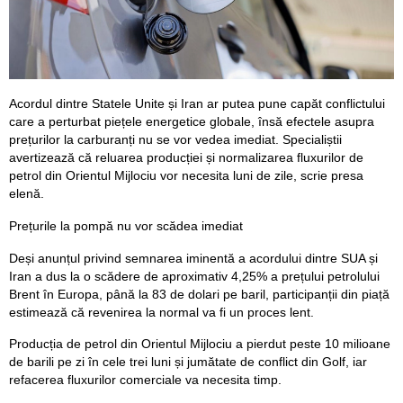
Acordul dintre Statele Unite și Iran ar putea pune capăt conflictului
care a perturbat piețele energetice globale, însă efectele asupra
prețurilor la carburanți nu se vor vedea imediat. Specialiștii
avertizează că reluarea producției și normalizarea fluxurilor de
petrol din Orientul Mijlociu vor necesita luni de zile, scrie presa
elenă.
Prețurile la pompă nu vor scădea imediat
Deși anunțul privind semnarea iminentă a acordului dintre SUA și
Iran a dus la o scădere de aproximativ 4,25% a prețului petrolului
Brent în Europa, până la 83 de dolari pe baril, participanții din piață
estimează că revenirea la normal va fi un proces lent.
Producția de petrol din Orientul Mijlociu a pierdut peste 10 milioane
de barili pe zi în cele trei luni și jumătate de conflict din Golf, iar
refacerea fluxurilor comerciale va necesita timp.