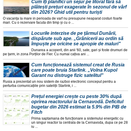
Cum îți planifici un sejur pe litoral fără să
plătești prețuri exagerate în sezonul de vârf
din 2026? Ghid util pentru turiști
O vacanța la mare in perioada de varf nu presupune neaparat costuri foarte
mari. Cu o rezervare facuta din timp și cu o ...
Locurile interzise de pe țărmul Dunării,
dispărute sub ape. „Grănicerii au ordin să
împuște pe oricine se apropie de maluri"
Dunarea a acoperit, din anii '60, sate, gari și foste drumuri de
pe țarm, in zona Porților de Fier. Cu numai cațiva ani ...
Cum funcționează sistemul creat de Rusia
care poate bruia Starlink. „Volna Kupol
Garant nu distruge fizic satelitul"
Rusia a prezentat un nou sistem de razboi electronic conceput pentru a
perturba comunicațiile prin sateliții Starlink, i ...
Prețul energiei crește cu peste 30% după
oprirea reactorului la Cernavodă. Deficitul
bugetar din 2026 estimat la 5.9% din PIB de
Fitch
Prima saptamana de funcționare a sistemului energetic cu
un singur reactor la centrala de la Cernavoda, dupa ce pe 28
iu ...