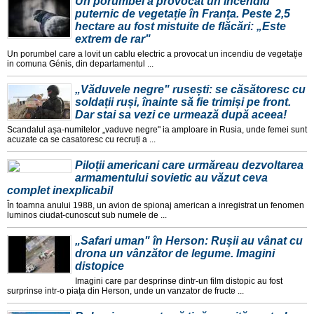
Un porumbel a provocat un incendiu
puternic de vegetație în Franța. Peste 2,5
hectare au fost mistuite de flăcări: „Este
extrem de rar"
Un porumbel care a lovit un cablu electric a provocat un incendiu de vegetație
in comuna Génis, din departamentul ...
„Văduvele negre" rusești: se căsătoresc cu
soldații ruși, înainte să fie trimiși pe front.
Dar stai sa vezi ce urmează după aceea!
Scandalul așa-numitelor „vaduve negre" ia amploare in Rusia, unde femei sunt
acuzate ca se casatoresc cu recruți a ...
Piloții americani care urmăreau dezvoltarea
armamentului sovietic au văzut ceva
complet inexplicabil
În toamna anului 1988, un avion de spionaj american a inregistrat un fenomen
luminos ciudat-cunoscut sub numele de ...
„Safari uman" în Herson: Rușii au vânat cu
drona un vânzător de legume. Imagini
distopice
Imagini care par desprinse dintr-un film distopic au fost
surprinse intr-o piața din Herson, unde un vanzator de fructe ...