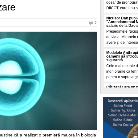
dosar de pronografi
zare
DIICOT, care l-au s
Nicușor Dan publi
"Amendamentul Mir
0
salariu de la Daci
Președintele Nicuș
de viața, Mirabela 
avere și de interese
Modelele Anthropi
oamenii să introdu
siguranță
Cele mai recente de
ingrijorarile ca t
pentru o supraveg
Cât zahăr are un 
Care îngrașă mai m
Calculele sunt real
galben, de 3 kg fi
grame zahar. Cam a
Intrebarea cheie:
apa Dunării?
Conform datelor ONU
centrelor de date d
usține că a realizat o premieră majoră în biologia