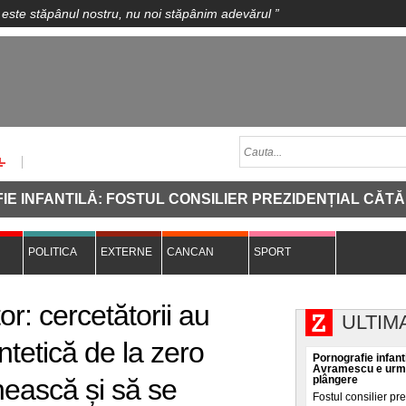
 este stăpânul nostru, nu noi stăpânim adevărul
”
ANTILĂ: FOSTUL CONSILIER PREZIDENȚIAL CĂTĂLIN A
POLITICA
EXTERNE
CANCAN
SPORT
or: cercetătorii au
ULTIM
intetică de la zero
Pornografie infanti
Avramescu e urmăr
nească și să se
plângere
Fostul consilier pr