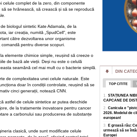
Serbia - deci din țar
nei celule complet de la zero, din componente
e să se hrănească, să crească și să se reproducă
Un porumbel a pro
în Franța. Peste 2,
le.
„Este extrem de r
Un porumbel care a 
 de biologul sintetic Kate Adamala, de la
incendiu de vegeta
ta, iar creația, numită „SpudCell", este
francez Dordogne. 
rtant către dezvoltarea unor organisme
a comandă pentru diverse scopuri.
„Văduvele negre" r
înainte să fie trim
după aceea!
e la elemente chimice simple, reușind să creeze o
Scandalul așa-numi
iile de bază ale vieții. Deși nu este o celulă
Rusia, unde femei 
ceasta seamănă cel mai mult cu o bacterie simplă.
armatei pentru a i
DIN CATE
te de complexitatea unei celule naturale. Este
Scandal după votu
Motreanu: „PNL nu
TOP CITITE
 funcționa doar în condiții controlate, reușind să se
guvernare alături
ativ cinci generații, notează CNN.
Secretarul genera
1.
STAȚIUNEA NIB
pune in pericol mil
CAPCANE DE DIS
ă astfel de celule sintetice ar putea deschide
Redresare și Rezi
ajore, de la tratamente inovatoare pentru cancer
2.
Canicula e "pist
2026. Modelul de c
Smartwatch pentru 
aptare a carbonului sau producerea de substanțe
Funcțiile care co
european!
În ultimii ani, sma
3.
E groasă rău: C
simplu accesoriu teh
urmează să se întâ
ineria clasică, unde sunt modificate celule
monitorizeze s
Europei