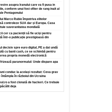
restre asupra Iranului care va fi pusa in
ile, conform unui fost ofiter de rang inalt al
 ale Pentagonului
 lui Marco Rubio împotriva elitelor
 să controleze SUA dar și Europa. Casa
ituie suveranitatea mondială
 cer ca pacienții să fie uciși pentru
tă într-o publicație prestigioasă din
l decisiv spre euro digital, PE a dat undă
plă cu banii cash, ce se schimbă pentru
 vrea propria monedă electronică
 frizează paranormalul: Unde dispare apa
iuni conduc la același rezultat: Ceva grav
 întâmpla în războiul din Ucraina
ul.ro a fost clonată de hackeri. Ce trebuie
 păcălit deja