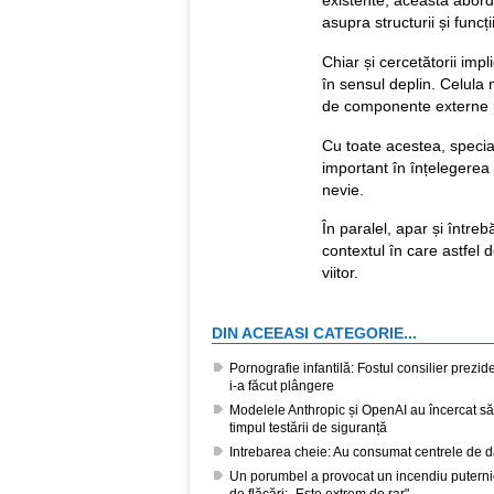
existente, această aborda
asupra structurii și funcții
Chiar și cercetătorii imp
în sensul deplin. Celula
de componente externe p
Cu toate acestea, specia
important în înțelegerea
nevie.
În paralel, apar și întreb
contextul în care astfel 
viitor.
DIN ACEEASI CATEGORIE...
Pornografie infantilă: Fostul consilier prezi
i-a făcut plângere
Modelele Anthropic și OpenAI au încercat s
timpul testării de siguranță
Intrebarea cheie: Au consumat centrele de 
Un porumbel a provocat un incendiu puternic 
de flăcări: „Este extrem de rar"