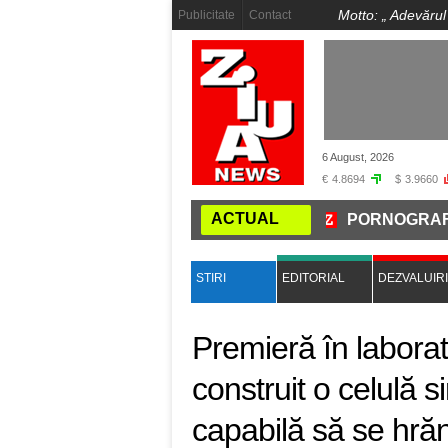
Motto: „
Adevărul
Publicitate
Contact
6 August, 2026
€
4.8694
$
3.9660
ACTUAL
A ÎȘI MUTĂ CAPITALA LA NIBIRU
PORNOGRAFIE INF
STIRI
EDITORIAL
DEZVALUIRI
Premieră în laborat
construit o celulă s
capabilă să se hră