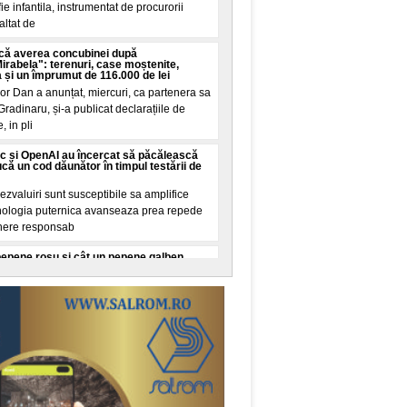
e infantila, instrumentat de procurorii
altat de
că averea concubinei după
abela": terenuri, case moștenite,
a și un împrumut de 116.000 de lei
or Dan a anunțat, miercuri, ca partenera sa
Gradinaru, și-a publicat declarațiile de
, in pli
c și OpenAI au încercat să păcălească
că un cod dăunător în timpul testării de
zvaluiri sunt susceptibile sa amplifice
ehnologia puternica avanseaza prea repede
here responsab
pepene roșu și cât un pepene galben.
ult conform cercetarilor de nutriție
izate pentru doi pepeni, unul roșu și unul
ecare. O cana de zahar ar insemna 200
stea sunt unit
 Au consumat centrele de date din Europa
, puterea totala instalata a tuturor
in Germania, Austria, Ungaria, Slovacia și