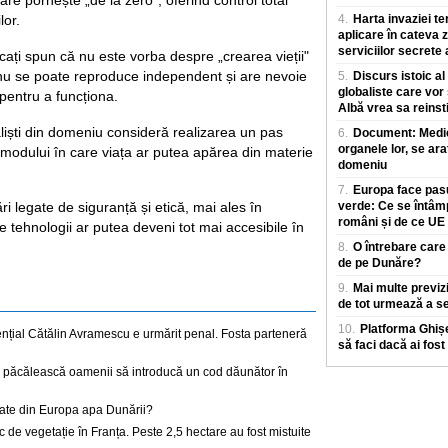
re pornește „de la zero", oferind control total
lor.
4.
Harta invaziei te
aplicare în cateva z
serviciilor secrete
licați spun că nu este vorba despre „crearea vieții"
 nu se poate reproduce independent și are nevoie
5.
Discurs istoic al
globaliste care vor
entru a funcționa.
Albă vrea sa reinst
liști din domeniu consideră realizarea un pas
6.
Document: Medicii
organele lor, se ara
 modului în care viața ar putea apărea din materie
domeniu
7.
Europa face pasu
ări legate de siguranță și etică, mai ales în
verde: Ce se întâm
români și de ce UE
de tehnologii ar putea deveni tot mai accesibile în
8.
O întrebare care
de pe Dunăre?
9.
Mai multe previz
de tot urmează a se
10.
Platforma Ghișe
dențial Cătălin Avramescu e urmărit penal. Fosta parteneră
să faci dacă ai fost
ă păcălească oamenii să introducă un cod dăunător în
date din Europa apa Dunării?
de vegetație în Franța. Peste 2,5 hectare au fost mistuite