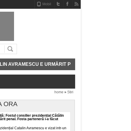
Mobil
VRAMESCU E URMĂRIT PENAL. FOSTA PARTENERĂ I-A 
home
»
Stiri
A ORA
lă: Fostul consilier prezidențial Cătălin
it penal. Fosta parteneră i-a făcut
ezidențial Catalin Avramescu e vizat intr-un