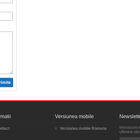
rimite
rmatii
Versiunea mobile
Newslett
Introduceti 
ntact
Versiunea mobile Romana
ultimele sti