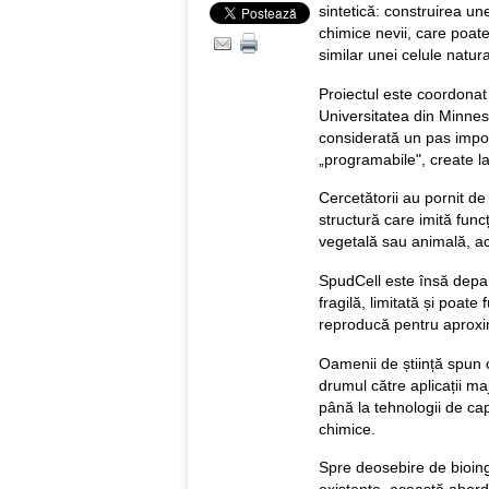
sintetică: construirea u
chimice nevii, care poat
similar unei celule natura
Proiectul este coordonat
Universitatea din Minneso
considerată un pas impo
„programabile", create l
Cercetătorii au pornit d
structură care imită funcț
vegetală sau animală, a
SpudCell este însă depar
fragilă, limitată și poate
reproducă pentru aproxim
Oamenii de știință spun c
drumul către aplicații m
până la tehnologii de c
chimice.
Spre deosebire de bioing