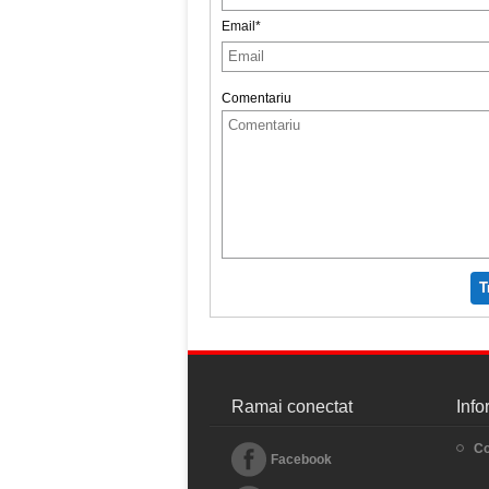
Email*
Comentariu
T
Ramai conectat
Info
Co
Facebook