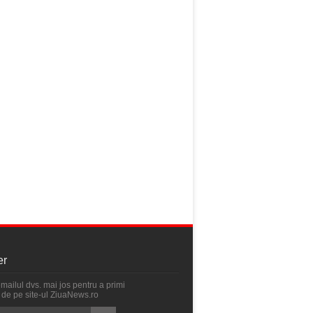
er
emailul dvs. mai jos pentru a primi
ri de pe site-ul ZiuaNews.ro