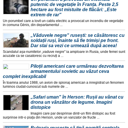
puternic de vegetație în Franța. Peste 2,5
hectare au fost mistuite de flăcări: „Este
extrem de rar"
Un porumbel care a lovit un cablu electric a provocat un incendiu de vegetație
in comuna Génis, din departamentul ...
„Văduvele negre" rusești: se căsătoresc cu
soldații ruși, înainte să fie trimiși pe front.
Dar stai sa vezi ce urmează după aceea!
Scandalul așa-numitelor „vaduve negre" ia amploare in Rusia, unde femei sunt
acuzate ca se casatoresc cu recruți a ...
Piloții americani care urmăreau dezvoltarea
armamentului sovietic au văzut ceva
complet inexplicabil
În toamna anului 1988, un avion de spionaj american a inregistrat un fenomen
luminos ciudat-cunoscut sub numele de ...
„Safari uman" în Herson: Rușii au vânat cu
drona un vânzător de legume. Imagini
distopice
Imagini care par desprinse dintr-un film distopic au fost
surprinse intr-o piața din Herson, unde un vanzator de fructe ...
Bulgaria reușește să țină pornită centrala