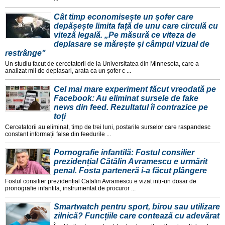
Cât timp economisește un șofer care
depășește limita față de unu care circulă cu
viteză legală. „Pe măsură ce viteza de
deplasare se mărește și câmpul vizual de
restrânge"
Un studiu facut de cercetatorii de la Universitatea din Minnesota, care a
analizat mii de deplasari, arata ca un șofer c ...
Cel mai mare experiment făcut vreodată pe
Facebook: Au eliminat sursele de fake
news din feed. Rezultatul îi contrazice pe
toți
Cercetatorii au eliminat, timp de trei luni, postarile surselor care raspandesc
constant informații false din feedurile ...
Pornografie infantilă: Fostul consilier
prezidențial Cătălin Avramescu e urmărit
penal. Fosta parteneră i-a făcut plângere
Fostul consilier prezidențial Catalin Avramescu e vizat intr-un dosar de
pronografie infantila, instrumentat de procuror ...
Smartwatch pentru sport, birou sau utilizare
zilnică? Funcțiile care contează cu adevărat