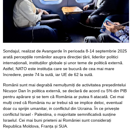
Sondajul, realizat de Avangarde în perioada 8-14 septembrie 2025
arată percepțiile românilor asupra direcției țării, liderilor politici
internaționali, instituțiilor globale și unor teme de politică externă.
Astfel, NATO este instituția care se bucură de cea mai mare
încredere, peste 74 la sută, iar UE de 62 la sută.
Românii sunt mai degrabă nemulțumiți de activitatea președintelui
Nicușor Dan în politica externă, se declară de acord cu 5% din PIB
pentru apărare și se tem că România ar putea fi atacată. Cei mai
mulți cred că România nu ar trebui să se implice deloc, eventual
doar cu sprijin umanitar, in conflictul din Ucraina. În ce privește
conflictul Israel - Palestina, o majoritate semnificativă susține
Israelul. Cei mai buni prieteni ai României sunt considerați
Republica Moldova, Franța și SUA.