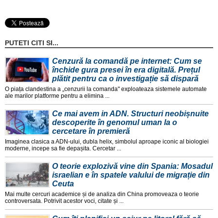
PUTETI CITI SI...
Cenzură la comandă pe internet: Cum se
închide gura presei în era digitală. Prețul
plătit pentru ca o investigație să dispară
O piața clandestina a „cenzurii la comanda" exploateaza sistemele automate
ale marilor platforme pentru a elimina ...
Ce mai avem in ADN. Structuri neobișnuite
descoperite în genomul uman la o
cercetare în premieră
Imaginea clasica a ADN-ului, dubla helix, simbolul aproape iconic al biologiei
moderne, incepe sa fie depașita. Cercetar ...
O teorie explozivă vine din Spania: Mosadul
israelian e în spatele valului de migrație din
Ceuta
Mai multe cercuri academice și de analiza din China promoveaza o teorie
controversata. Potrivit acestor voci, citate și ...