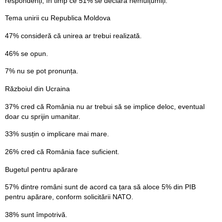
respondenți, în timp ce 51% se declară nemulțumiți.
Tema unirii cu Republica Moldova
47% consideră că unirea ar trebui realizată.
46% se opun.
7% nu se pot pronunța.
Războiul din Ucraina
37% cred că România nu ar trebui să se implice deloc, eventual
doar cu sprijin umanitar.
33% susțin o implicare mai mare.
26% cred că România face suficient.
Bugetul pentru apărare
57% dintre români sunt de acord ca țara să aloce 5% din PIB
pentru apărare, conform solicitării NATO.
38% sunt împotrivă.