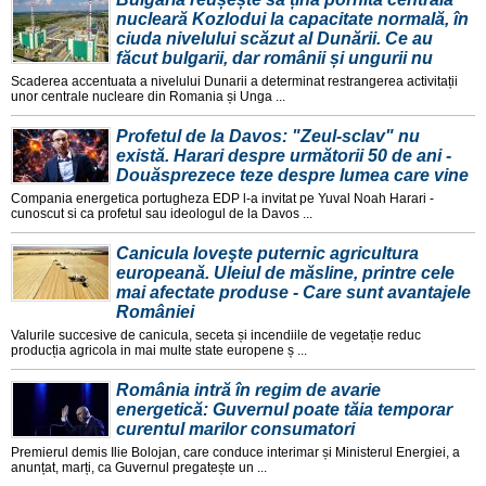
nucleară Kozlodui la capacitate normală, în
ciuda nivelului scăzut al Dunării. Ce au
făcut bulgarii, dar românii și ungurii nu
Scaderea accentuata a nivelului Dunarii a determinat restrangerea activitații
unor centrale nucleare din Romania și Unga ...
Profetul de la Davos: "Zeul-sclav" nu
există. Harari despre următorii 50 de ani -
Douăsprezece teze despre lumea care vine
Compania energetica portugheza EDP l-a invitat pe Yuval Noah Harari -
cunoscut si ca profetul sau ideologul de la Davos ...
Canicula loveşte puternic agricultura
europeană. Uleiul de măsline, printre cele
mai afectate produse - Care sunt avantajele
României
Valurile succesive de canicula, seceta și incendiile de vegetație reduc
producția agricola in mai multe state europene ș ...
România intră în regim de avarie
energetică: Guvernul poate tăia temporar
curentul marilor consumatori
Premierul demis Ilie Bolojan, care conduce interimar și Ministerul Energiei, a
anunțat, marți, ca Guvernul pregatește un ...