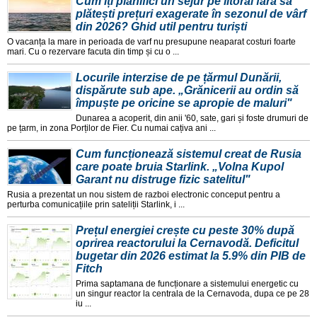
Cum îți planifici un sejur pe litoral fără să
plătești prețuri exagerate în sezonul de vârf
din 2026? Ghid util pentru turiști
O vacanța la mare in perioada de varf nu presupune neaparat costuri foarte
mari. Cu o rezervare facuta din timp și cu o ...
Locurile interzise de pe țărmul Dunării,
dispărute sub ape. „Grănicerii au ordin să
împuște pe oricine se apropie de maluri"
Dunarea a acoperit, din anii '60, sate, gari și foste drumuri de
pe țarm, in zona Porților de Fier. Cu numai cațiva ani ...
Cum funcționează sistemul creat de Rusia
care poate bruia Starlink. „Volna Kupol
Garant nu distruge fizic satelitul"
Rusia a prezentat un nou sistem de razboi electronic conceput pentru a
perturba comunicațiile prin sateliții Starlink, i ...
Prețul energiei crește cu peste 30% după
oprirea reactorului la Cernavodă. Deficitul
bugetar din 2026 estimat la 5.9% din PIB de
Fitch
Prima saptamana de funcționare a sistemului energetic cu
un singur reactor la centrala de la Cernavoda, dupa ce pe 28
iu ...