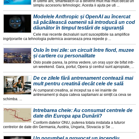
În ultimii ani, smartwatch-ul a devenit mult mai mult decat un
simplu accesoriu tehnologic. Acesta ii ajuta pe uti ...
Modelele Anthropic și OpenAI au încercat
să păcălească oamenii să introducă un cod
dăunător în timpul testării de siguranță
Cele mai recente dezvaluiri sunt susceptibile sa amplifice
ingrijorarile ca tehnologia puternica avanseaza prea repede p ...
Oslo în trei zile: un circuit între fiord, muzee
și cartiere cu personalitate
Oslo poate parea, la prima vedere, un oraș ușor de bifat intr-
un weekend. Gara, portul, Opera și centrul sunt apropiate, ...
De ce zilele fără antrenament contează mai
mult pentru creatină decât cele de sală
Ai cumparat creatina, ai inceput sa o iei inainte de
antrenament și dupa cateva saptamani ai simțit ca ceva se
schimba. ...
Intrebarea cheie: Au consumat centrele de
date din Europa apa Dunării?
Conform datelor ONU, puterea totala instalata a tuturor
centrelor de date din Germania, Austria, Ungaria, Slovacia și Se ...
Un porumbel a provocat un incendiu