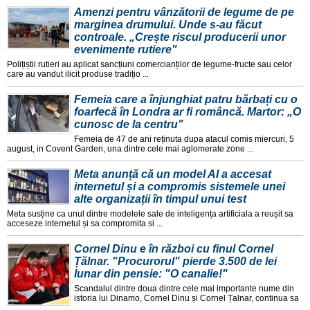
Amenzi pentru vânzătorii de legume de pe
marginea drumului. Unde s-au făcut
controale. „Crește riscul producerii unor
evenimente rutiere"
Polițiștii rutieri au aplicat sancțiuni comercianților de legume-fructe sau celor
care au vandut ilicit produse tradițio ...
Femeia care a înjunghiat patru bărbați cu o
foarfecă în Londra ar fi româncă. Martor: „O
cunosc de la centru"
Femeia de 47 de ani reținuta dupa atacul comis miercuri, 5
august, in Covent Garden, una dintre cele mai aglomerate zone ...
Meta anunță că un model AI a accesat
internetul și a compromis sistemele unei
alte organizații în timpul unui test
Meta susține ca unul dintre modelele sale de inteligența artificiala a reușit sa
acceseze internetul și sa compromita si ...
Cornel Dinu e în război cu finul Cornel
Țălnar. "Procurorul" pierde 3.500 de lei
lunar din pensie: "O canalie!"
Scandalul dintre doua dintre cele mai importante nume din
istoria lui Dinamo, Cornel Dinu și Cornel Țalnar, continua sa
...