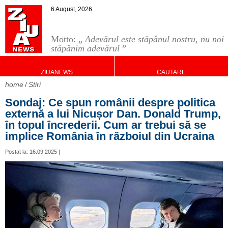
6 August, 2026
Motto: „
Adevărul este stăpânul nostru, nu noi
stăpânim adevărul
”
ZIUANEWS
CAUTARE
home
Stiri
Sondaj: Ce spun românii despre politica
externă a lui Nicușor Dan. Donald Trump,
în topul încrederii. Cum ar trebui să se
implice România în războiul din Ucraina
Postat la: 16.09.2025 |