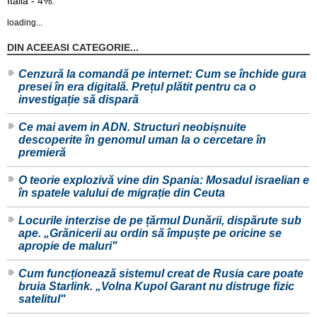
Italia - 4%.
loading...
DIN ACEEASI CATEGORIE...
Cenzură la comandă pe internet: Cum se închide gura
presei în era digitală. Prețul plătit pentru ca o
investigație să dispară
Ce mai avem in ADN. Structuri neobișnuite
descoperite în genomul uman la o cercetare în
premieră
O teorie explozivă vine din Spania: Mosadul israelian e
în spatele valului de migrație din Ceuta
Locurile interzise de pe țărmul Dunării, dispărute sub
ape. „Grănicerii au ordin să împuște pe oricine se
apropie de maluri"
Cum funcționează sistemul creat de Rusia care poate
bruia Starlink. „Volna Kupol Garant nu distruge fizic
satelitul"