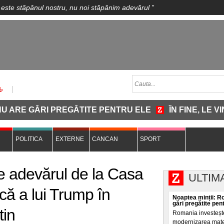
 este stăpânul nostru, nu noi stăpânim adevărul
”
GĂRI PREGĂTITE PENTRU ELE
ÎN FINE, LE VINE M
POLITICA
EXTERNE
CANCAN
SPORT
e adevărul de la Casa
ULTIM
ică a lui Trump în
Noaptea minții: R
gări pregătite pen
tin
Romania investește
modernizarea materi