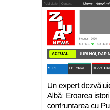
Motto: „
Adevărul
Publicitate
Contact
8 August, 2026
€
4.8694
$
3.9660
ACTUAL
INȚII: ROMÂNIA CUMPĂRĂ TRENURI NOI, DAR NU ARE 
STIRI
EDITORIAL
DEZVALUIRI
Un expert dezvălui
Albă: Eroarea istor
confruntarea cu Pu