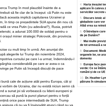
4.
Harta invaziei te
erca Trump în mod plauzibil înainte de a
aplicare în cateva z
serviciilor secrete
trebuit să fie clar de la început: că Putin nu este
dacă aceasta implică capitularea Ucrainei și
5.
Discurs istoic al
m, în timp ce președintele SUA spune din nou că
globaliste care vor
Albă vrea sa reinst
vadă ce vrea Putin (cu adevărat?), Rusia, potrivit
Zelenski, a adunat 100.000 de soldați pentru o
6.
O întrebare care
de pe Dunăre?
i orașul minier strategic Pokrovsk, din provincia
.
7.
Mai multe previz
de tot urmează a se
ezise cu mult timp în urmă. Am anunțat din
8.
Document: Medicii
după alegerile lui Trump din noiembrie 2024,
organele lor, se ara
domeniu
împotriva cursului pe care l-a urmat, îndemnându-l
pârghia considerabilă pe care ar avea-o ca
9.
Europa face pasu
nvinge pe Putin să înceapă discuții de pace
verde: Ce se întâm
români și de ce UE
10.
Dr. Heather Ly
bună cale de acțiune atât pentru Europa, cât și
pătruns în simulare
i vorbim de Ucraina, dar nu există niciun semn că
d a sunat joi să vorbească cu liderii europeni și
ncercau să pună la punct planuri pentru o forță
mențină orice pace intermediată de SUA, Trump
 asigure că nu va fi învinovățit atunci când nu va