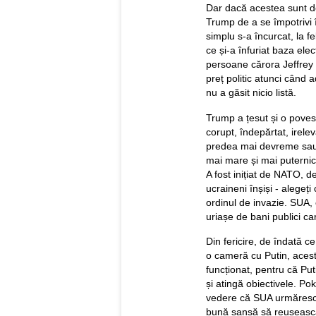
Dar dacă acestea sunt do
Trump de a se împotrivi 
simplu s-a încurcat, la f
ce și-a înfuriat baza ele
persoane cărora Jeffrey E
preț politic atunci când a
nu a găsit nicio listă.
Trump a țesut și o poves
corupt, îndepărtat, irel
predea mai devreme sau m
mai mare și mai puternică
A fost inițiat de NATO, 
ucraineni înșiși - alegeț
ordinul de invazie. SUA,
uriașe de bani publici ca
Din fericire, de îndată ce 
o cameră cu Putin, acest r
funcționat, pentru că Put
și atingă obiectivele. P
vedere că SUA urmăresc
bună șansă să reușească