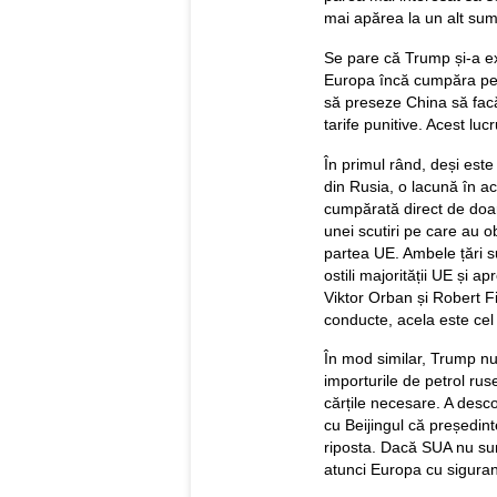
mai apărea la un alt sum
Se pare că Trump și-a ex
Europa încă cumpăra petr
să preseze China să facă
tarife punitive. Acest lu
În primul rând, deși est
din Rusia, o lacună în ac
cumpărată direct de doar
unei scutiri pe care au ob
partea UE. Ambele țări su
ostili majorității UE și 
Viktor Orban și Robert Fic
conducte, acela este cel
În mod similar, Trump nu
importurile de petrol ru
cărțile necesare. A desco
cu Beijingul că președint
riposta. Dacă SUA nu sunt
atunci Europa cu sigura