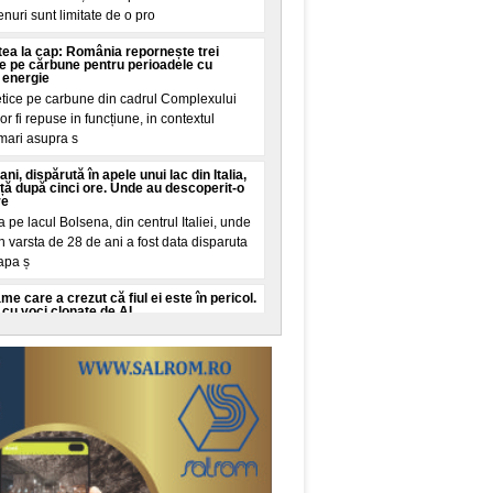
renuri sunt limitate de o pro
intea la cap: România repornește trei
ie pe cărbune pentru perioadele cu
 energie
etice pe carbune din cadrul Complexului
r fi repuse in funcțiune, in contextul
 mari asupra s
ani, dispărută în apele unui lac din Italia,
iață după cinci ore. Unde au descoperit-o
re
pe lacul Bolsena, din centrul Italiei, unde
n varsta de 28 de ani a fost data disparuta
 apa ș
 care a crezut că fiul ei este în pericol.
cu voci clonate de AI
o, New York, a trait cateva minute de
iul ei in varsta de 16 ani este in pericol de
it de la
o româncă o vizită la urgențe în SUA:
i la vreo sumă de aia nebună, exact așa
in SUA a starnit dezbateri pe TikTok dupa
ctura neașteptata pe care va trebui sa o