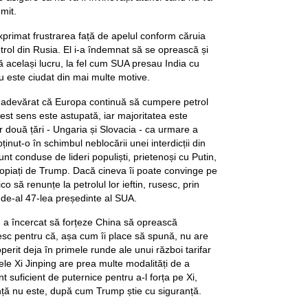
mit.
primat frustrarea față de apelul conform căruia
ol din Rusia. El i-a îndemnat să se oprească și
 același lucru, la fel cum SUA presau India cu
cru este ciudat din mai multe motive.
e adevărat că Europa continuă să cumpere petrol
est sens este astupată, iar majoritatea este
 două țări - Ungaria și Slovacia - ca urmare a
ținut-o în schimbul neblocării unei interdicții din
nt conduse de lideri populiști, prietenoși cu Putin,
apropiați de Trump. Dacă cineva îi poate convinge pe
o să renunțe la petrolul lor ieftin, rusesc, prin
 de-al 47-lea președinte al SUA.
 a încercat să forțeze China să oprească
sesc pentru că, așa cum îi place să spună, nu are
perit deja în primele runde ale unui război tarifar
ele Xi Jinping are prea multe modalități de a
 suficient de puternice pentru a-l forța pe Xi,
nță nu este, după cum Trump știe cu siguranță.