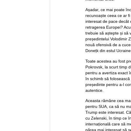
Așadar, ce mai poate înc
recunoaște ceea ce ar fi 
interesat de pace decât 
retragerea Europei? Acu
trebuie să aștepte și să 
președintelui Volodimir 
nouă ofensivă de a cucer
Donețk din estul Ucrainei
Toate acestea au fost pr
Pokrovsk, la scurt timp 
pentru a avertiza exact 
în schimb să folosească 
președinte pentru a-l co
autentice.
Aceasta rămâne cea mai 
pentru SUA, ca să nu ma
Trump este interesat. Cân
cu Zelenski, în timp ce î
internațională care să 
părea mai interesat să se