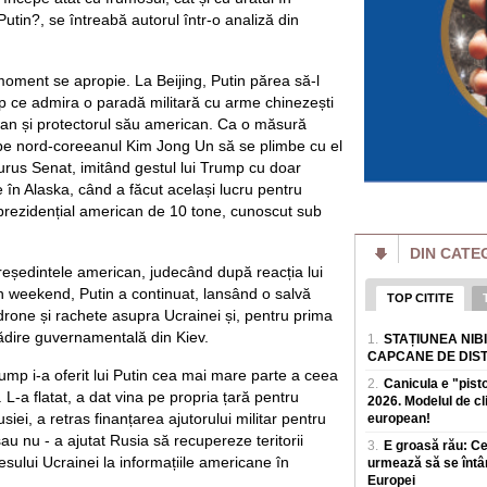
achite pentru o vizi
 Putin?, se întreabă autorul într-o analiză din
Bulgaria face mili
Ministrul de la So
România cumpără
moment se apropie. La Beijing, Putin părea să-l
Bulgaria face milio
mp ce admira o paradă militară cu arme chinezești
de la Sofia se lau
wan și protectorul său american. Ca o măsură
masivBulgaria inre
t pe nord-coreeanul Kim Jong Un să se plimbe cu el
România a câștigat
Aurus Senat, imitând gestul lui Trump cu doar
Inteligență Artific
 în Alaska, când a făcut același lucru pentru
Cei opt elevi care
l prezidențial american de 10 tone, cunoscut sub
Internationala de In
perioada 2-8 augus
DIN CATE
Poți slăbi fără să
 președintele american, judecând după reacția lui
top. Mai explică c
n weekend, Putin a continuat, lansând o salvă
slăbire
TOP CITITE
rone și rachete asupra Ucrainei și, pentru prima
Mulți oameni amana
timp pentru sala s
lădire guvernamentală din Kiev.
1.
STAȚIUNEA NIB
Nutriționistul Tani
CAPCANE DE DIS
ump i-a oferit lui Putin cea mai mare parte a ceea
2.
Canicula e "pist
Explicația lui Flo
 L-a flatat, a dat vina pe propria țară pentru
2026. Modelul de c
stadion: "Unii spu
plac băieții, de aia
iei, a retras finanțarea ajutorului militar pentru
european!
Florin Prunea (57 de
sau nu - a ajutat Rusia să recupereze teritorii
3.
E groasă rău: C
actual delegat UEFA
esului Ucrainei la informațiile americane în
urmează să se întâ
pe rețelele de soci
Europei