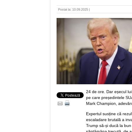
Postat la: 10.09.2025 |
24 de ore. Dar eșecul lui
pe care președintele SUA
Mark Champion, adevărul
Expertul susține că rezu
escaladare brutală a inva
Trump să-și ducă la bun 
săptămâna trecută, de a î