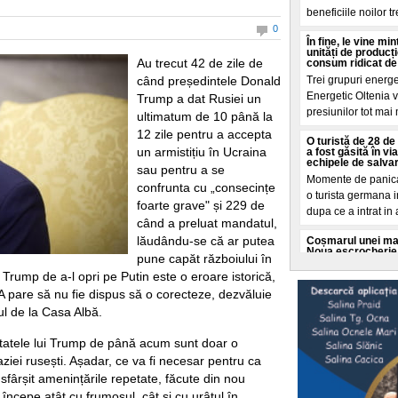
beneficiile noilor t
0
În fine, le vine m
unități de producț
Au trecut 42 de zile de
consum ridicat de
când președintele Donald
Trei grupuri energ
Energetic Oltenia vo
Trump a dat Rusiei un
presiunilor tot mai
ultimatum de 10 până la
12 zile pentru a accepta
O turistă de 28 de 
un armistițiu în Ucraina
a fost găsită în v
echipele de salva
sau pentru a se
Momente de panica 
confrunta cu „consecințe
o turista germana i
foarte grave" și 229 de
dupa ce a intrat in
când a preluat mandatul,
lăudându-se că ar putea
Coșmarul unei mame
Noua escrocherie 
pune capăt războiului în
O femeie din Buffal
 Trump de a-l opri pe Putin este o eroare istorică,
coșmar crezand ca f
 pare să nu fie dispus să o corecteze, dezvăluie
moarte. Totul a porn
 de la Casa Albă.
Cât a costat-o pe 
„Dacă vă așteptaț
ltatele lui Trump de până acum sunt doar o
va fi"
ziei rusești. Așadar, ce va fi necesar pentru ca
O tanara romanca d
sfârșit amenințările repetate, făcute din nou
ce a dezvaluit o fa
ncepe atât cu frumosul, cât și cu urâtul în