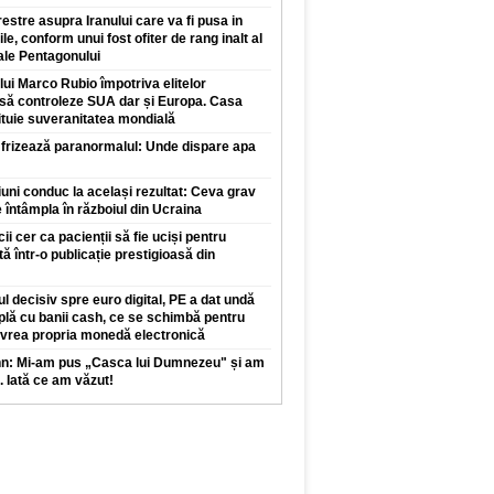
restre asupra Iranului care va fi pusa in
ile, conform unui fost ofiter de rang inalt al
 ale Pentagonului
 lui Marco Rubio împotriva elitelor
 să controleze SUA dar și Europa. Casa
ituie suveranitatea mondială
 frizează paranormalul: Unde dispare apa
iuni conduc la același rezultat: Ceva grav
 întâmpla în războiul din Ucraina
 cer ca pacienții să fie uciși pentru
tă într-o publicație prestigioasă din
l decisiv spre euro digital, PE a dat undă
plă cu banii cash, ce se schimbă pentru
 vrea propria monedă electronică
nn: Mi-am pus „Casca lui Dumnezeu" și am
. Iată ce am văzut!