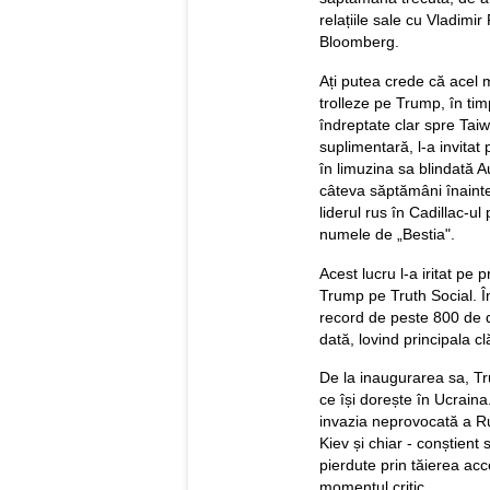
relațiile sale cu Vladimir
Bloomberg.
Ați putea crede că acel 
trolleze pe Trump, în ti
îndreptate clar spre Tai
suplimentară, l-a invita
în limuzina sa blindată 
câteva săptămâni înainte
liderul rus în Cadillac-u
numele de „Bestia".
Acest lucru l-a iritat pe
Trump pe Truth Social. Î
record de peste 800 de d
dată, lovind principala c
De la inaugurarea sa, Tr
ce își dorește în Ucraina.
invazia neprovocată a Rus
Kiev și chiar - conștient 
pierdute prin tăierea acc
momentul critic.