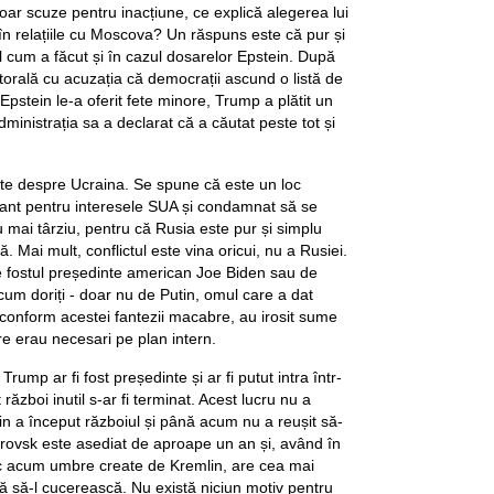
ar scuze pentru inacțiune, ce explică alegerea lui
în relațiile cu Moscova? Un răspuns este că pur și
el cum a făcut și în cazul dosarelor Epstein. După
ctorală cu acuzația că democrații ascund o listă de
pstein le-a oferit fete minore, Trump a plătit un
dministrația sa a declarat că a căutat peste tot și
te despre Ucraina. Se spune că este un loc
evant pentru interesele SUA și condamnat să se
ai târziu, pentru că Rusia este pur și simplu
. Mai mult, conflictul este vina oricui, nu a Rusiei.
de fostul președinte american Joe Biden sau de
i cum doriți - doar nu de Putin, omul care a dat
 conform acestei fantezii macabre, au irosit sume
re erau necesari pe plan intern.
Trump ar fi fost președinte și ar fi putut intra într-
ăzboi inutil s-ar fi terminat. Acest lucru nu a
in a început războiul și până acum nu a reușit să-
okrovsk este asediat de aproape un an și, având în
 acum umbre create de Kremlin, are cea mai
 să-l cucerească. Nu există niciun motiv pentru