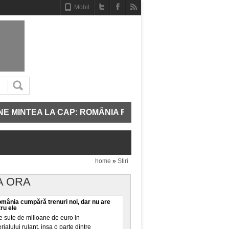
Mobil
INTEA LA CAP: ROMÂNIA REPORNEȘTE TREI UNITĂȚI DE
home
»
Stiri
A ORA
omânia cumpără trenuri noi, dar nu are
tru ele
 sute de milioane de euro in
alului rulant, insa o parte dintre