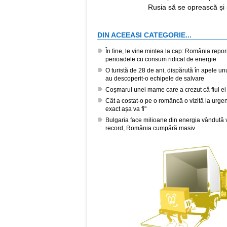
Rusia să se oprească și 
DIN ACEEASI CATEGORIE...
În fine, le vine mintea la cap: România repor
perioadele cu consum ridicat de energie
O turistă de 28 de ani, dispărută în apele unui
au descoperit-o echipele de salvare
Coșmarul unei mame care a crezut că fiul ei 
Cât a costat-o pe o româncă o vizită la urge
exact așa va fi"
Bulgaria face milioane din energia vândută ve
record, România cumpără masiv