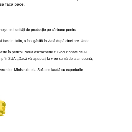
să facă pace.
nește trei unități de producție pe cărbune pentru
 lac din Italia, a fost găsită în viață după cinci ore. Unde
este în pericol. Noua escrocherie cu voci clonate de AI
nțe în SUA: „Dacă vă așteptați la vreo sumă de aia nebună,
cinilor. Ministrul de la Sofia se laudă cu exporturile