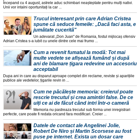
Începand cu 4 august, astrele aduc schimbari neașteptate pentru mulți nativi.
Unii vor intalni oportunitați la car ...
Trucul interesant prin care Adrian Cristea
spune că seduce femeile: „Dacă faci asta, e
jumătate cucerită"
Un adevarat „Don Juan" de Romania, fostul mijlocaș ofensiv
Adrian Cristea s-a iubit cu unele dintre cele mai frumo ...
Cum a revenit fumatul la modă: Tot mai
multe vedete se afișează fumând și după
ani de blamare țigara redevine un accesoriu
acceptabil
Dupa ani in care au disparut aproape complet din reclame, reviste și aparițiile
publice ale vedetelor, țigarile revin in ...
Cum ne păcălește memoria: creierul poate
rescrie trecutul și crea amintiri false. De ce
uiți ce ai de făcut când intri într-o cameră
Memoria nu pastreaza trecutul sub forma unei inregistrari
perfecte, care poate fi redata oricand fara modificari. Creier ...
Datele de contact ale Angelinei Jolie,
Robert De Niro și Martin Scorsese au fost
puse pe internet. Exista un dosar care