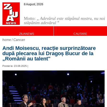
8 August, 2026
Motto: „
Adevărul este stăpânul nostru, nu noi
stăpânim adevărul
”
ZIUANEWS
CAUTARE
home
Cancan
Andi Moisescu, reacție surprinzătoare
după plecarea lui Dragoș Bucur de la
„Românii au talent"
Postat la: 23.08.2025 |