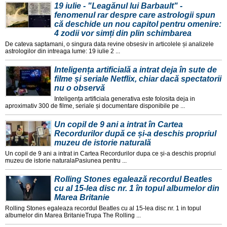
19 iulie - "Leagănul lui Barbault" -
fenomenul rar despre care astrologii spun
că deschide un nou capitol pentru omenire:
4 zodii vor simți din plin schimbarea
De cateva saptamani, o singura data revine obsesiv in articolele și analizele
astrologilor din intreaga lume: 19 iulie 2 ...
Inteligența artificială a intrat deja în sute de
filme și seriale Netflix, chiar dacă spectatorii
nu o observă
Inteligența artificiala generativa este folosita deja in
aproximativ 300 de filme, seriale și documentare disponibile pe ...
Un copil de 9 ani a intrat în Cartea
Recordurilor după ce și-a deschis propriul
muzeu de istorie naturală
Un copil de 9 ani a intrat in Cartea Recordurilor dupa ce și-a deschis propriul
muzeu de istorie naturalaPasiunea pentru ...
Rolling Stones egalează recordul Beatles
cu al 15-lea disc nr. 1 în topul albumelor din
Marea Britanie
Rolling Stones egaleaza recordul Beatles cu al 15-lea disc nr. 1 in topul
albumelor din Marea BritanieTrupa The Rolling ...