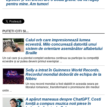
pentru mine. Am tumori
PUTETI CITI SI...
Calul orb care impresionează lumea
ecvestră. Milo concurează datorită unui
sistem de orientare asemănător alfabetului
Braille
Un cal care și-a pierdut complet vederea continua sa participe la competiții
ecvestre și ar putea deveni primul exemplar ...
Selly a intrat în Guinness World Records.
Recordul mondial doborât de echipa de la
Nibiru
Un nou record mondial a fost stabilit in aceasta seara pe
litoralul romanesc, transformand o promisiune din mediul
onlin ...
A apărut maneaua despre ChatGPT. Costi
Ioniță a compus muzica noii piese în