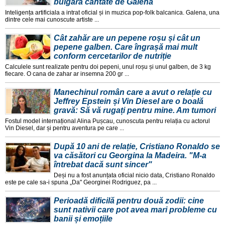
bulgară cântate de Galena
Inteligența artificiala a intrat oficial și in muzica pop-folk balcanica. Galena, una
dintre cele mai cunoscute artiste ...
Cât zahăr are un pepene roșu și cât un
pepene galben. Care îngrașă mai mult
conform cercetarilor de nutriție
Calculele sunt realizate pentru doi pepeni, unul roșu și unul galben, de 3 kg
fiecare. O cana de zahar ar insemna 200 gr ...
Manechinul român care a avut o relație cu
Jeffrey Epstein și Vin Diesel are o boală
gravă: Să vă rugați pentru mine. Am tumori
Fostul model internațional Alina Pușcau, cunoscuta pentru relația cu actorul
Vin Diesel, dar și pentru aventura pe care ...
După 10 ani de relație, Cristiano Ronaldo se
va căsători cu Georgina la Madeira. "M-a
întrebat dacă sunt sincer"
Deși nu a fost anunțata oficial nicio data, Cristiano Ronaldo
este pe cale sa-i spuna „Da" Georginei Rodriguez, pa ...
Perioadă dificilă pentru două zodii: cine
sunt nativii care pot avea mari probleme cu
banii și emoțiile