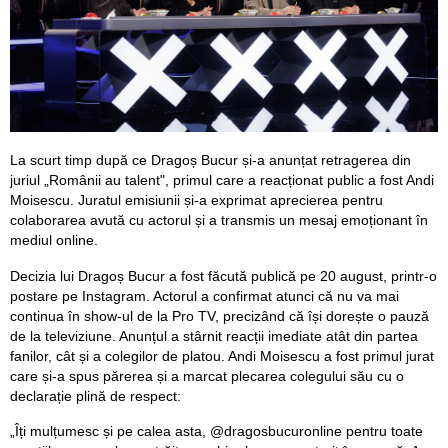
La scurt timp după ce Dragoș Bucur și-a anunțat retragerea din
juriul „Românii au talent", primul care a reacționat public a fost Andi
Moisescu. Juratul emisiunii și-a exprimat aprecierea pentru
colaborarea avută cu actorul și a transmis un mesaj emoționant în
mediul online.
Decizia lui Dragoș Bucur a fost făcută publică pe 20 august, printr-o
postare pe Instagram. Actorul a confirmat atunci că nu va mai
continua în show-ul de la Pro TV, precizând că își dorește o pauză
de la televiziune. Anunțul a stârnit reacții imediate atât din partea
fanilor, cât și a colegilor de platou. Andi Moisescu a fost primul jurat
care și-a spus părerea și a marcat plecarea colegului său cu o
declarație plină de respect:
„Îți mulțumesc și pe calea asta, @dragosbucuronline pentru toate