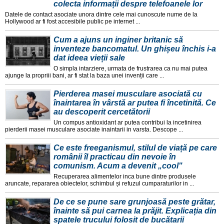
colecta informații despre telefoanele lor
Datele de contact asociate unora dintre cele mai cunoscute nume de la
Hollywood ar fi fost accesibile public pe internet ...
Cum a ajuns un inginer britanic să
inventeze bancomatul. Un ghișeu închis i-a
dat ideea vieții sale
O simpla intarziere, urmata de frustrarea ca nu mai putea
ajunge la propriii bani, ar fi stat la baza unei invenții care ...
Pierderea masei musculare asociată cu
înaintarea în vârstă ar putea fi încetinită. Ce
au descoperit cercetătorii
Un compus antioxidant ar putea contribui la incetinirea
pierderii masei musculare asociate inaintarii in varsta. Descope ...
Ce este freeganismul, stilul de viață pe care
românii îl practicau din nevoie în
comunism. Acum a devenit „cool"
Recuperarea alimentelor inca bune dintre produsele
aruncate, repararea obiectelor, schimbul și refuzul cumparaturilor in ...
De ce se pune sare grunjoasă peste grătar,
înainte să pui carnea la prăjit. Explicația din
spatele trucului folosit de bucătarii