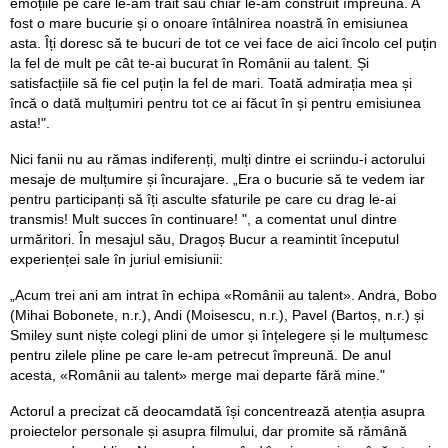
emoțiile pe care le-am trăit sau chiar le-am construit împreună. A
fost o mare bucurie și o onoare întâlnirea noastră în emisiunea
asta. Îți doresc să te bucuri de tot ce vei face de aici încolo cel puțin
la fel de mult pe cât te-ai bucurat în Românii au talent. Și
satisfacțiile să fie cel puțin la fel de mari. Toată admirația mea și
încă o dată mulțumiri pentru tot ce ai făcut în și pentru emisiunea
asta!".
Nici fanii nu au rămas indiferenți, mulți dintre ei scriindu-i actorului
mesaje de mulțumire și încurajare. „Era o bucurie să te vedem iar
pentru participanți să îți asculte sfaturile pe care cu drag le-ai
transmis! Mult succes în continuare! ", a comentat unul dintre
urmăritori. În mesajul său, Dragoș Bucur a reamintit începutul
experienței sale în juriul emisiunii:
„Acum trei ani am intrat în echipa «Românii au talent». Andra, Bobo
(Mihai Bobonete, n.r.), Andi (Moisescu, n.r.), Pavel (Bartoș, n.r.) și
Smiley sunt niște colegi plini de umor și înțelegere și le mulțumesc
pentru zilele pline pe care le-am petrecut împreună. De anul
acesta, «Românii au talent» merge mai departe fără mine."
Actorul a precizat că deocamdată își concentrează atenția asupra
proiectelor personale și asupra filmului, dar promite să rămână