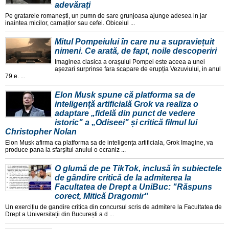
adevărați
Pe gratarele romanești, un pumn de sare grunjoasa ajunge adesea in jar
inaintea micilor, carnaților sau cefei. Obiceiul ...
Mitul Pompeiului în care nu a supraviețuit
nimeni. Ce arată, de fapt, noile descoperiri
Imaginea clasica a orașului Pompei este aceea a unei
așezari surprinse fara scapare de erupția Vezuviului, in anul
79 e. ...
Elon Musk spune că platforma sa de
inteligență artificială Grok va realiza o
adaptare „fidelă din punct de vedere
istoric" a „Odiseei" și critică filmul lui
Christopher Nolan
Elon Musk afirma ca platforma sa de inteligența artificiala, Grok Imagine, va
produce pana la sfarșitul anului o ecraniz ...
O glumă de pe TikTok, inclusă în subiectele
de gândire critică de la admiterea la
Facultatea de Drept a UniBuc: "Răspuns
corect, Mitică Dragomir"
Un exercițiu de gandire critica din concursul scris de admitere la Facultatea de
Drept a Universitații din București a d ...