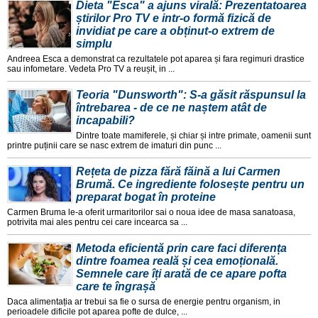
Dieta "Esca" a ajuns virală: Prezentatoarea
știrilor Pro TV e intr-o formă fizică de
invidiat pe care a obținut-o extrem de
simplu
Andreea Esca a demonstrat ca rezultatele pot aparea și fara regimuri drastice
sau infometare. Vedeta Pro TV a reușit, in ...
Teoria "Dunsworth": S-a găsit răspunsul la
întrebarea - de ce ne naștem atât de
incapabili?
Dintre toate mamiferele, și chiar și intre primate, oamenii sunt
printre puținii care se nasc extrem de imaturi din punc ...
Rețeta de pizza fără făină a lui Carmen
Brumă. Ce ingrediente folosește pentru un
preparat bogat în proteine
Carmen Bruma le-a oferit urmaritorilor sai o noua idee de masa sanatoasa,
potrivita mai ales pentru cei care incearca sa ...
Metoda eficientă prin care faci diferența
dintre foamea reală și cea emoțională.
Semnele care îți arată de ce apare pofta
care te îngrașă
Daca alimentația ar trebui sa fie o sursa de energie pentru organism, in
perioadele dificile pot aparea pofte de dulce, ...