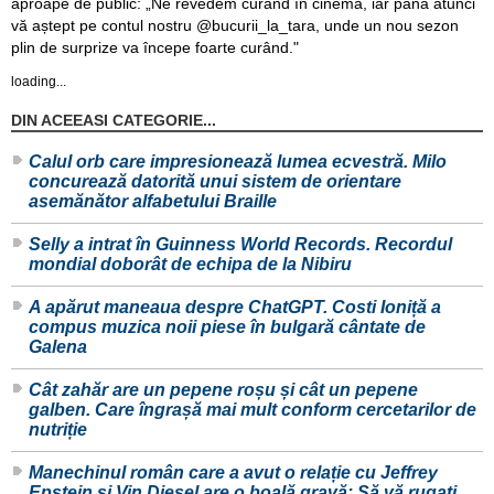
aproape de public: „Ne revedem curând în cinema, iar până atunci
vă aștept pe contul nostru @bucurii_la_tara, unde un nou sezon
plin de surprize va începe foarte curând."
loading...
DIN ACEEASI CATEGORIE...
Calul orb care impresionează lumea ecvestră. Milo
concurează datorită unui sistem de orientare
asemănător alfabetului Braille
Selly a intrat în Guinness World Records. Recordul
mondial doborât de echipa de la Nibiru
A apărut maneaua despre ChatGPT. Costi Ioniță a
compus muzica noii piese în bulgară cântate de
Galena
Cât zahăr are un pepene roșu și cât un pepene
galben. Care îngrașă mai mult conform cercetarilor de
nutriție
Manechinul român care a avut o relație cu Jeffrey
Epstein și Vin Diesel are o boală gravă: Să vă rugați