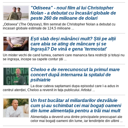
"Odiseea" - noul film al lui Christopher
Nolan - a debutat cu încasări globale de
peste 260 de milioane de dolari
„Odiseea" (The Odyssey), film semnat de Christopher Nolan a debutat cu
incasari globale estimate de 124,5 milioane ...
Ești slab deși mănânci mult? Știi pe alții
care abia se ating de mâncare și se
îngrașă? De vină e gena 'termostat'
Un mister vechi de cand lumea, oameni care mananca fara restricții și totuși nu
se ingrașa, incepe sa capete contur știi ...
Cheloo e de nerecunoscut la primul mare
concert după internarea la spitalul de
psihiatrie
La doar cateva saptamani dupa episodul care l-a adus in
centrul atenției, Cheloo a revenit in fața publicului. Artistul ...
Un fost bucătar al miliardarilor dezvăluie
cum și-au schimbat cei mai bogați oameni
din lume alimentația pentru a trăi mai mult
Alimentația a devenit una dintre principalele preocupari ale
celor mai bogați oameni din lume, iar tendințele din ultimi ...