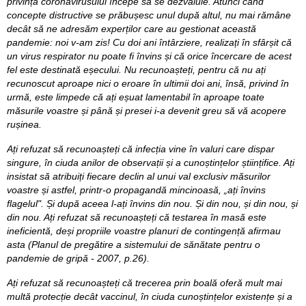
privința coronavirusului începe să se dezvăluie. Atunci când
concepte distructive se prăbușesc unul după altul, nu mai rămâne
decât să ne adresăm experților care au gestionat această
pandemie: noi v-am zis! Cu doi ani întârziere, realizați în sfârșit că
un virus respirator nu poate fi învins și că orice încercare de acest
fel este destinată eșecului. Nu recunoașteți, pentru că nu ați
recunoscut aproape nici o eroare în ultimii doi ani, însă, privind în
urmă, este limpede că ați eșuat lamentabil în aproape toate
măsurile voastre și până și presei i-a devenit greu să vă acopere
rușinea.
Ați refuzat să recunoașteți că infecția vine în valuri care dispar
singure, în ciuda anilor de observații și a cunoștințelor științifice. Ați
insistat să atribuiți fiecare declin al unui val exclusiv măsurilor
voastre și astfel, printr-o propagandă mincinoasă, „ați învins
flagelul". Și după aceea l-ați învins din nou. Și din nou, și din nou, și
din nou. Ați refuzat să recunoașteți că testarea în masă este
ineficientă, deși propriile voastre planuri de contingență afirmau
asta (Planul de pregătire a sistemului de sănătate pentru o
pandemie de gripă - 2007, p.26).
Ați refuzat să recunoașteți că trecerea prin boală oferă mult mai
multă protecție decât vaccinul, în ciuda cunoștințelor existențe și a