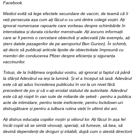
Facebook.
Medicii evită să lege efectele secundare de vaccin, de teamă că îi
veți persecuta așa cum ați făcut-o cu unii dintre colegii voștri. Ați
ignorat numeroase rapoarte care vorbeau despre schimbările în
intensitatea și durata ciclurilor menstruale. Ați ascuns informații
care ar fi permis o cercetare obiectivă și adecvată (de exemplu, ați
șters datele pasagerilor de pe aeroportul Ben Gurion). În schimb,
ați decis să publicați articole lipsite de obiectivitate împreună cu
membri din conducerea Pfizer despre eficiența și siguranța
vaccinurilor.
Totuși, de la înălțimea orgoliului vostru, ați ignorat și faptul că până
la sfârșit Adevărul va ieși la lumină. Și el a început să iasă. Adevărul
este că ați adus încrederea publicului în voi la un nivel fără
precedent de jos și că v-ați erodat statutul de autoritate. Adevărul
este că ați risipit în van sute de miliarde de șekeli - pentru a publica
acte de intimidare, pentru teste ineficiente, pentru lockdown-uri
distrugătoare și pentru a tulbura rutina vieții în ultimii doi ani.
Ați distrus educația copiilor noștri și viitorul lor. Ați făcut în așa fel
încât copiii să se simtă vinovați, speriați, să fumeze, să bea, să
devină dependenți de droguri și iritabili, după cum o atestă directorii