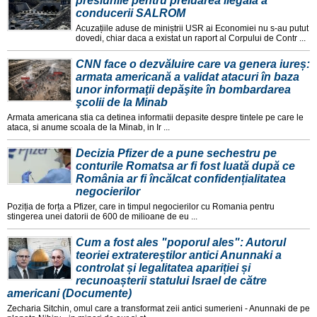
presiunile pentru preluarea ilegală a
conducerii SALROM
Acuzațiile aduse de miniștrii USR ai Economiei nu s-au putut
dovedi, chiar daca a existat un raport al Corpului de Contr ...
CNN face o dezvăluire care va genera iureș:
armata americană a validat atacuri în baza
unor informaţii depăşite în bombardarea
şcolii de la Minab
Armata americana stia ca detinea informatii depasite despre tintele pe care le
ataca, si anume scoala de la Minab, in Ir ...
Decizia Pfizer de a pune sechestru pe
conturile Romatsa ar fi fost luată după ce
România ar fi încălcat confidențialitatea
negocierilor
Poziția de forța a Pfizer, care in timpul negocierilor cu Romania pentru
stingerea unei datorii de 600 de milioane de eu ...
Cum a fost ales "poporul ales": Autorul
teoriei extratereștilor antici Anunnaki a
controlat și legalitatea apariției și
recunoașterii statului Israel de către
americani (Documente)
Zecharia Sitchin, omul care a transformat zeii antici sumerieni - Anunnaki de pe