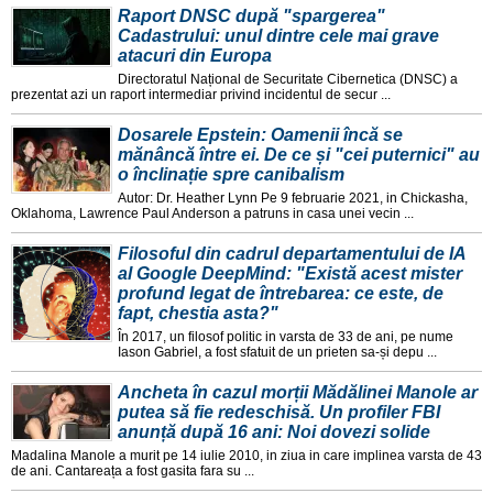
Raport DNSC după "spargerea"
Cadastrului: unul dintre cele mai grave
atacuri din Europa
Directoratul Național de Securitate Cibernetica (DNSC) a
prezentat azi un raport intermediar privind incidentul de secur ...
Dosarele Epstein: Oamenii încă se
mănâncă între ei. De ce și "cei puternici" au
o înclinație spre canibalism
Autor: Dr. Heather Lynn Pe 9 februarie 2021, in Chickasha,
Oklahoma, Lawrence Paul Anderson a patruns in casa unei vecin ...
Filosoful din cadrul departamentului de IA
al Google DeepMind: "Există acest mister
profund legat de întrebarea: ce este, de
fapt, chestia asta?"
În 2017, un filosof politic in varsta de 33 de ani, pe nume
Iason Gabriel, a fost sfatuit de un prieten sa-și depu ...
Ancheta în cazul morții Mădălinei Manole ar
putea să fie redeschisă. Un profiler FBI
anunță după 16 ani: Noi dovezi solide
Madalina Manole a murit pe 14 iulie 2010, in ziua in care implinea varsta de 43
de ani. Cantareața a fost gasita fara su ...