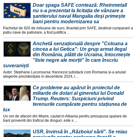
Doar șpaga SAFE contează: Rheinmetall
nu s-a prezentat la licitaţia de vânzare a
şantierului naval Mangalia deşi primeşte
bani pentru modernizarea sa
Pachetul de 920 de milioane de euro, finantat prin SAFE, destinat cumpararii a
patru nave de patrulare, a fost justifica ...
Anchetă senzațională despre "Coloana a
cincea a lui Getica": Un grup armat ilegal
din România, plătit de Ucraina, întocmește
"liste negre ale morții" în care înscriu
suveraniști
Autor: Stephane Luconsursa: francezul.substack.com Romania și-a anulat
alegerile prezidențiale in decembrie 2024, i ...
Ce probleme au apărut în proiectul de
miliarde de dolari al ginerelui lui Donald
Trump. Reuters: Suspiciuni privind
terenurile cumpărate pentru stațiunea de
lux
Un om de afaceri din Miami, cautat in Albania pentru presupusa spalare de
bani proveniti din traficul de droguri, este s ...
USR, învinsă în „Războiul sării". Se reiau