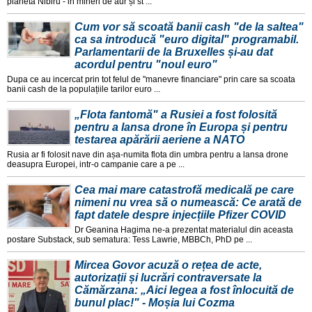
planeta Nibiru - in mineri de aur și st ...
Cum vor să scoată banii cash "de la saltea"
ca sa introducă "euro digital" programabil.
Parlamentarii de la Bruxelles și-au dat
acordul pentru "noul euro"
Dupa ce au incercat prin tot felul de "manevre financiare" prin care sa scoata
banii cash de la populațiile tarilor euro ...
„Flota fantomă" a Rusiei a fost folosită
pentru a lansa drone în Europa și pentru
testarea apărării aeriene a NATO
Rusia ar fi folosit nave din așa-numita flota din umbra pentru a lansa drone
deasupra Europei, intr-o campanie care a pe ...
Cea mai mare catastrofă medicală pe care
nimeni nu vrea să o numească: Ce arată de
fapt datele despre injecțiile Pfizer COVID
Dr Geanina Hagima ne-a prezentat materialul din aceasta
postare Substack, sub sematura: Tess Lawrie, MBBCh, PhD pe ...
Mircea Govor acuză o rețea de acte,
autorizații și lucrări contraversate la
Cămărzana: „Aici legea a fost înlocuită de
bunul plac!" - Moșia lui Cozma