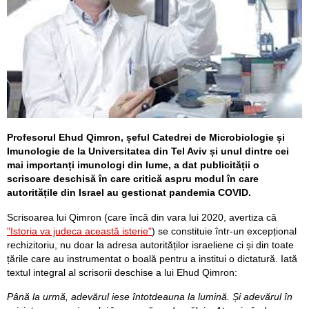
Profesorul Ehud Qimron, șeful Catedrei de Microbiologie și
Imunologie de la Universitatea din Tel Aviv și unul dintre cei
mai importanți imunologi din lume, a dat publicității o
scrisoare deschisă în care critică aspru modul în care
autoritățile din Israel au gestionat pandemia COVID.
Scrisoarea lui Qimron (care încă din vara lui 2020, avertiza că
"Istoria va judeca această isterie"
) se constituie într-un excepțional
rechizitoriu, nu doar la adresa autorităților israeliene ci și din toate
țările care au instrumentat o boală pentru a institui o dictatură. Iată
textul integral al scrisorii deschise a lui Ehud Qimron:
Până la urmă, adevărul iese întotdeauna la lumină. Și adevărul în