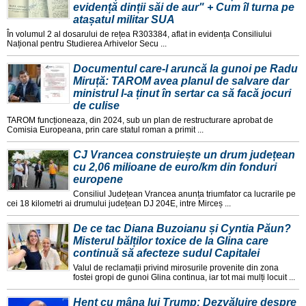
evidență dinții săi de aur" + Cum îl turna pe
atașatul militar SUA
În volumul 2 al dosarului de rețea R303384, aflat in evidența Consiliului
Național pentru Studierea Arhivelor Secu ...
Documentul care-l aruncă la gunoi pe Radu
Miruță: TAROM avea planul de salvare dar
ministrul l-a ținut în sertar ca să facă jocuri
de culise
TAROM funcționeaza, din 2024, sub un plan de restructurare aprobat de
Comisia Europeana, prin care statul roman a primit ...
CJ Vrancea construiește un drum județean
cu 2,06 milioane de euro/km din fonduri
europene
Consiliul Județean Vrancea anunța triumfator ca lucrarile pe
cei 18 kilometri ai drumului județean DJ 204E, intre Mirceș ...
De ce tac Diana Buzoianu și Cyntia Păun?
Misterul bălților toxice de la Glina care
continuă să afecteze sudul Capitalei
Valul de reclamații privind mirosurile provenite din zona
fostei gropi de gunoi Glina continua, iar tot mai mulți locuit ...
Henț cu mâna lui Trump: Dezvăluire despre