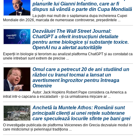
planurile lui Gianni Infantino, care ar fi
dispus să vândă o parte din Cupa Mondială
La puțin mai mult de o saptamana dupa incheierea Cupei
Mondiale din 2026, marcata de numeroase controverse, președintele ...
Dezvăluiri The Wall Street Journal:
ChatGPT a oferit instrucțiuni detaliate
pentru arme biologice și substanțe toxice.
OpenAI nu a alertat autoritățile
Experții in biologie și terorism au analizat platforma ChatGPT și au constatat ca
unele intrebari sunt extrem de precise ...
Omul care a petrecut 20 de ani studiind un
război cu Iranul tocmai a lansat un
avertisment îngrozitor pentru întreaga
Omenire
Autor: Jack Hopkins Robert Pape considera ca America a
intrat intr-o capcana a escaladarii - și ca urmatoarea mișcare ar ...
Anchetă la Muntele Athos: Românii sunt
principalii clienți ai unei rețele subterane
care speculează locurile sfinte pe bani grei
O investigație publicata de platforma Voicenews din Grecia dezvaluie modul in
care misticismul și pelerinajul tradiționa ...