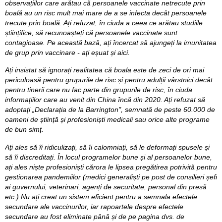
observațiilor care arătau că persoanele vaccinate netrecute prin
boală au un risc mult mai mare de a se infecta decât persoanele
trecute prin boală. Ați refuzat, în ciuda a ceea ce arătau studiile
științifice, să recunoașteți că persoanele vaccinate sunt
contagioase. Pe această bază, ați încercat să ajungeți la imunitatea
de grup prin vaccinare - ați eșuat și aici.
Ați insistat să ignorați realitatea că boala este de zeci de ori mai
periculoasă pentru grupurile de risc și pentru adulții vârstnici decât
pentru tinerii care nu fac parte din grupurile de risc, în ciuda
informațiilor care au venit din China încă din 2020. Ați refuzat să
adoptați „Declarația de la Barrington", semnată de peste 60.000 de
oameni de știință și profesioniști medicali sau orice alte programe
de bun simț.
Ați ales să îi ridiculizați, să îi calomniați, să le deformați spusele și
să îi discreditați. În locul programelor bune și al persoanelor bune,
ați ales niște profesioniști cărora le lipsea pregătirea potrivită pentru
gestionarea pandemiilor (medici generaliști pe post de consilieri șefi
ai guvernului, veterinari, agenți de securitate, personal din presă
etc.) Nu ați creat un sistem eficient pentru a semnala efectele
secundare ale vaccinurilor, iar rapoartele despre efectele
secundare au fost eliminate până și de pe pagina dvs. de