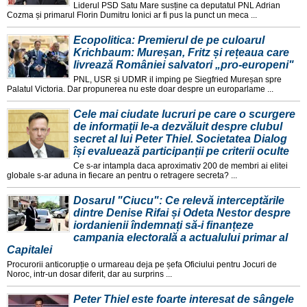
Liderul PSD Satu Mare susține ca deputatul PNL Adrian
Cozma și primarul Florin Dumitru Ionici ar fi pus la punct un meca ...
Ecopolitica: Premierul de pe culoarul
Krichbaum: Mureșan, Fritz și rețeaua care
livrează României salvatori „pro-europeni"
PNL, USR și UDMR il imping pe Siegfried Mureșan spre
Palatul Victoria. Dar propunerea nu este doar despre un europarlame ...
Cele mai ciudate lucruri pe care o scurgere
de informații le-a dezvăluit despre clubul
secret al lui Peter Thiel. Societatea Dialog
își evaluează participanții pe criterii oculte
Ce s-ar intampla daca aproximativ 200 de membri ai elitei
globale s-ar aduna in fiecare an pentru o retragere secreta? ...
Dosarul "Ciucu": Ce relevă interceptările
dintre Denise Rifai și Odeta Nestor despre
iordanienii îndemnați să-i finanțeze
campania electorală a actualului primar al
Capitalei
Procurorii anticorupție o urmareau deja pe șefa Oficiului pentru Jocuri de
Noroc, intr-un dosar diferit, dar au surprins ...
Peter Thiel este foarte interesat de sângele