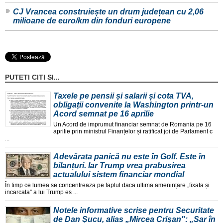
CJ Vrancea construiește un drum județean cu 2,06
milioane de euro/km din fonduri europene
PUTETI CITI SI...
Taxele pe pensii și salarii și cota TVA,
obligații convenite la Washington printr-un
Acord semnat pe 16 aprilie
Un Acord de imprumut financiar semnat de Romania pe 16
aprilie prin ministrul Finanțelor și ratificat joi de Parlament c
...
Adevărata panică nu este în Golf. Este în
bilanțuri. Iar Trump vrea prabusirea
actualului sistem financiar mondial
În timp ce lumea se concentreaza pe faptul daca ultima amenințare „fixata și
incarcata” a lui Trump es ...
Notele informative scrise pentru Securitate
de Dan Șucu, alias „Mircea Crișan": „Sar în