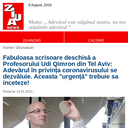
8 August, 2026
Motto: „
Adevărul este stăpânul nostru, nu noi
stăpânim adevărul
”
ZIUANEWS
CAUTARE
home
Dezvaluiri
Fabuloasa scrisoare deschisă a
Profesorului Udi Qimron din Tel Aviv:
Adevărul în privința coronavirusului se
dezvăluie. Aceasta "urgență" trebuie sa
inceteze!
Postat la: 13.01.2022 |