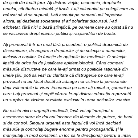
de școli din toată țara. Ați distrus viețile, economia, drepturile
omului, sănătatea mintală și fizică. I-ați calomniat pe colegii care au
refuzat să vi se supună, i-ați asmuțit pe oameni unii împotriva
altora, ați dezbinat societatea și ați polarizat discursul. I-ați
etichetat, fără nici o bază științifică, pe oamenii care au optat să nu
se vaccineze drept inamici publici și răspânditori de boală.
Ați promovat într-un mod fără precedent, o politică draconică de
discriminare, de negare a drepturilor și de selecție a oamenilor,
inclusiv a copiilor, în funcție de opțiunile lor medicale. O selecție
lipsită de orice fel de justificare epidemiologică. Când compari
măsurile distructive pe care le-ați urmat cu politicile raționale din
unele țări, poți să vezi cu claritate că distrugerile pe care le-ați
provocat nu au făcut decât să adauge noi victime la persoanele
deja vulnerabile la virus. Economia pe care ați ruinat-o, șomerii pe
care i-ați provocat și copiii cărora le-ați distrus educația reprezintă
un surplus de victime rezultate exclusiv în urma acțiunilor voastre.
Nu exista nici o urgență medicală, însă voi ați întreținut o
asemenea stare de doi ani încoace din lăcomie de putere, de bani
și de control. Singura urgență este faptul că voi încă decideți
măsurile și controlați bugete enorme pentru propagandă, și le
manipulați în mod conștient, în loc să le direcționați pentru a întări