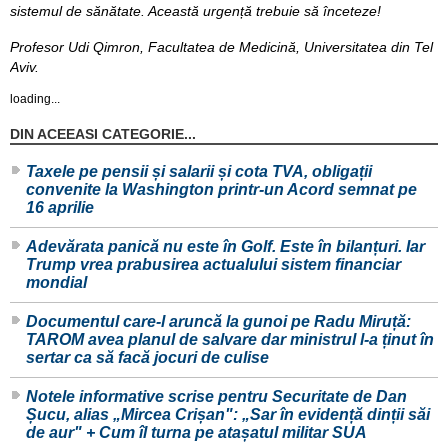
sistemul de sănătate. Această urgență trebuie să înceteze!
Profesor Udi Qimron, Facultatea de Medicină, Universitatea din Tel
Aviv.
loading...
DIN ACEEASI CATEGORIE...
Taxele pe pensii și salarii și cota TVA, obligații
convenite la Washington printr-un Acord semnat pe
16 aprilie
Adevărata panică nu este în Golf. Este în bilanțuri. Iar
Trump vrea prabusirea actualului sistem financiar
mondial
Documentul care-l aruncă la gunoi pe Radu Miruță:
TAROM avea planul de salvare dar ministrul l-a ținut în
sertar ca să facă jocuri de culise
Notele informative scrise pentru Securitate de Dan
Șucu, alias „Mircea Crișan": „Sar în evidență dinții săi
de aur" + Cum îl turna pe atașatul militar SUA