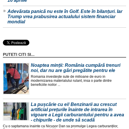
16 aprilie
Adevărata panică nu este în Golf. Este în bilanțuri. Iar
Trump vrea prabusirea actualului sistem financiar
mondial
PUTETI CITI SI...
Noaptea minții: România cumpără trenuri
noi, dar nu are gări pregătite pentru ele
Romania investește sute de milioane de euro in
modernizarea materialului rulant, insa o parte dintre
beneficiile noilor ...
La pușcărie cu ei! Benzinarii au crescut
artificial prețurile înainte de intrarea în
vigoare a Legii carburantului pentru a avea
- chipurile - de unde să scadă
Cu o saptamana inainte ca Nicușor Dan sa promulge Legea carburanților,