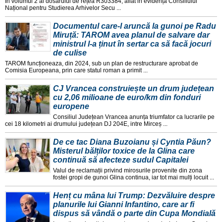
În volumul 2 al dosarului de rețea R303384, aflat in evidența Consiliului
Național pentru Studierea Arhivelor Secu ...
Documentul care-l aruncă la gunoi pe Radu
Miruță: TAROM avea planul de salvare dar
ministrul l-a ținut în sertar ca să facă jocuri
de culise
TAROM funcționeaza, din 2024, sub un plan de restructurare aprobat de
Comisia Europeana, prin care statul roman a primit ...
CJ Vrancea construiește un drum județean
cu 2,06 milioane de euro/km din fonduri
europene
Consiliul Județean Vrancea anunța triumfator ca lucrarile pe
cei 18 kilometri ai drumului județean DJ 204E, intre Mirceș ...
De ce tac Diana Buzoianu și Cyntia Păun?
Misterul bălților toxice de la Glina care
continuă să afecteze sudul Capitalei
Valul de reclamații privind mirosurile provenite din zona
fostei gropi de gunoi Glina continua, iar tot mai mulți locuit ...
Henț cu mâna lui Trump: Dezvăluire despre
planurile lui Gianni Infantino, care ar fi
dispus să vândă o parte din Cupa Mondială