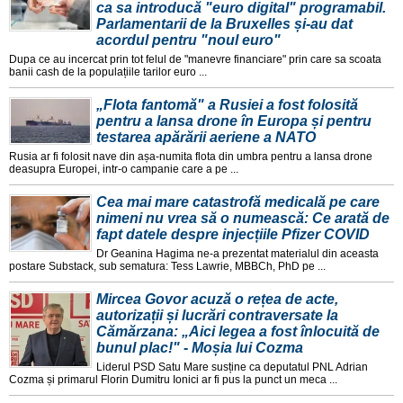
ca sa introducă "euro digital" programabil.
Parlamentarii de la Bruxelles și-au dat
acordul pentru "noul euro"
Dupa ce au incercat prin tot felul de "manevre financiare" prin care sa scoata
banii cash de la populațiile tarilor euro ...
„Flota fantomă" a Rusiei a fost folosită
pentru a lansa drone în Europa și pentru
testarea apărării aeriene a NATO
Rusia ar fi folosit nave din așa-numita flota din umbra pentru a lansa drone
deasupra Europei, intr-o campanie care a pe ...
Cea mai mare catastrofă medicală pe care
nimeni nu vrea să o numească: Ce arată de
fapt datele despre injecțiile Pfizer COVID
Dr Geanina Hagima ne-a prezentat materialul din aceasta
postare Substack, sub sematura: Tess Lawrie, MBBCh, PhD pe ...
Mircea Govor acuză o rețea de acte,
autorizații și lucrări contraversate la
Cămărzana: „Aici legea a fost înlocuită de
bunul plac!" - Moșia lui Cozma
Liderul PSD Satu Mare susține ca deputatul PNL Adrian
Cozma și primarul Florin Dumitru Ionici ar fi pus la punct un meca ...