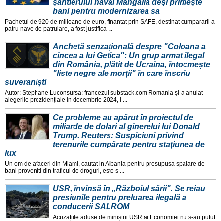
şantierului naval Mangalia deşi primeşte
bani pentru modernizarea sa
Pachetul de 920 de milioane de euro, finantat prin SAFE, destinat cumpararii a
patru nave de patrulare, a fost justifica ...
Anchetă senzațională despre "Coloana a
cincea a lui Getica": Un grup armat ilegal
din România, plătit de Ucraina, întocmește
"liste negre ale morții" în care înscriu
suveraniști
Autor: Stephane Luconsursa: francezul.substack.com Romania și-a anulat
alegerile prezidențiale in decembrie 2024, i ...
Ce probleme au apărut în proiectul de
miliarde de dolari al ginerelui lui Donald
Trump. Reuters: Suspiciuni privind
terenurile cumpărate pentru stațiunea de
lux
Un om de afaceri din Miami, cautat in Albania pentru presupusa spalare de
bani proveniti din traficul de droguri, este s ...
USR, învinsă în „Războiul sării". Se reiau
presiunile pentru preluarea ilegală a
conducerii SALROM
Acuzațiile aduse de miniștrii USR ai Economiei nu s-au putut