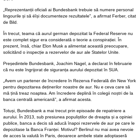
„Reprezentanții oficiali ai Bundesbank trebuie să numere personal
lingourile și să éîși documenteze rezultatele", a afirmat Ferber, citat
de Bild.
În trecut, teama că aurul german depozitat la Federal Reserve nu
este complet sigur era considerată o teorie a conspirației. În
prezent, însă, chiar Elon Musk a alimentat această preocupare,
solicitând o inspecție a rezervelor de aur ale Statelor Unite.
Președintele Bundesbank, Joachim Nagel, a declarat în februarie
că nu este îngrijorat de siguranța aurului depozitat în SUA.
„Avem un partener de încredere în Rezerva Federală din New York
pentru depozitarea deținerilor noastre de aur. Nu e ceva care să
mă țină treaz noaptea. Am încredere deplină în colegii noștri de la
banca centrală americană", a afirmat acesta.
Totuși, Bundesbank a mai trecut prin episoade de repatriere a
aurului. În 2013, sub presiunea populiștilor de dreapta și a opiniei
publice, banca a decis să aducă înapoi rezervele de aur pe care le
depozitase la Banca Franței. Motivul? Berlinul nu mai avea nevoie
de acces la valută în Paris, deoarece ambele state adoptaseră