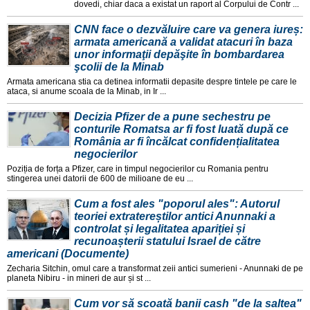
dovedi, chiar daca a existat un raport al Corpului de Contr ...
CNN face o dezvăluire care va genera iureș:
armata americană a validat atacuri în baza
unor informaţii depăşite în bombardarea
şcolii de la Minab
Armata americana stia ca detinea informatii depasite despre tintele pe care le
ataca, si anume scoala de la Minab, in Ir ...
Decizia Pfizer de a pune sechestru pe
conturile Romatsa ar fi fost luată după ce
România ar fi încălcat confidențialitatea
negocierilor
Poziția de forța a Pfizer, care in timpul negocierilor cu Romania pentru
stingerea unei datorii de 600 de milioane de eu ...
Cum a fost ales "poporul ales": Autorul
teoriei extratereștilor antici Anunnaki a
controlat și legalitatea apariției și
recunoașterii statului Israel de către
americani (Documente)
Zecharia Sitchin, omul care a transformat zeii antici sumerieni - Anunnaki de pe
planeta Nibiru - in mineri de aur și st ...
Cum vor să scoată banii cash "de la saltea"