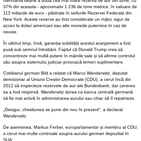
Germania deține a doua cea mai mare rezervă de aur din lume, cu
37% din aceasta - aproximativ 1.236 de tone metrice, în valoare de
113 miliarde de euro - păstrate în seifurile Rezervei Federale din
New York. Aceste rezerve au fost considerate un mijloc sigur de
acces la dolari americani sau alte monede puternice în caz de
nevoie.
În ultimul timp, însă, garanția solidității acestui aranjament a fost
pusă sub semnul întrebării. Faptul că Donald Trump vrea să
concentreze mai multă putere în mâinile sale și să afirme controlul
său asupra sistemului judiciar provoacă temeri suplimentare.
Cotidianul german Bild a relatat că Marco Wanderwitz, deputat
demisionar al Uniunii Creștin-Democrate (CDU), a cerut încă din
2012 să inspecteze rezervele de aur ale Bundesbank, dar cererea
sa a fost respinsă. Wanderwitz dorea ca banca centrală germană
să fie mai activă în administrarea aurului sau chiar să îl repatrieze.
„Desigur, chestiunea se pune din nou în prezent", a declarat
Wanderwitz.
De asemenea, Markus Ferber, europarlamentar și membru al CDU,
a cerut mai multe controale asupra aurului german depozitat în
SUA.