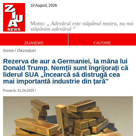
10 August, 2026
Motto: „
Adevărul este stăpânul nostru, nu noi
stăpânim adevărul
”
ZIUANEWS
CAUTARE
home
Dezvaluiri
Rezerva de aur a Germaniei, la mâna lui
Donald Trump. Nemții sunt îngrijorați că
liderul SUA „încearcă să distrugă cea
mai importantă industrie din țară"
Postat la: 01.04.2025 |