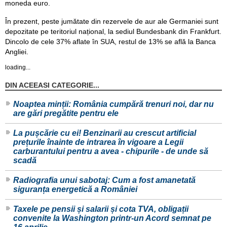
moneda euro.
În prezent, peste jumătate din rezervele de aur ale Germaniei sunt
depozitate pe teritoriul național, la sediul Bundesbank din Frankfurt.
Dincolo de cele 37% aflate în SUA, restul de 13% se află la Banca
Angliei.
loading...
DIN ACEEASI CATEGORIE...
Noaptea minții: România cumpără trenuri noi, dar nu
are gări pregătite pentru ele
La pușcărie cu ei! Benzinarii au crescut artificial
prețurile înainte de intrarea în vigoare a Legii
carburantului pentru a avea - chipurile - de unde să
scadă
Radiografia unui sabotaj: Cum a fost amanetată
siguranța energetică a României
Taxele pe pensii și salarii și cota TVA, obligații
convenite la Washington printr-un Acord semnat pe