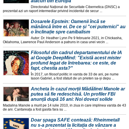
atacuri din Europa
Directoratul Național de Securitate Cibernetica (DNSC) a
prezentat azi un raport intermediar privind incidentul de secur ...
Dosarele Epstein: Oamenii încă se
mănâncă între ei. De ce și "cei puternici" au
o înclinație spre canibalism
Autor: Dr. Heather Lynn Pe 9 februarie 2021, in Chickasha,
Oklahoma, Lawrence Paul Anderson a patruns in casa unei vecin ...
Filosoful din cadrul departamentului de IA
al Google DeepMind: "Există acest mister
profund legat de întrebarea: ce este, de
fapt, chestia asta?"
În 2017, un filosof politic in varsta de 33 de ani, pe nume
Iason Gabriel, a fost sfatuit de un prieten sa-și depu ...
Ancheta în cazul morții Mădălinei Manole ar
putea să fie redeschisă. Un profiler FBI
anunță după 16 ani: Noi dovezi solide
Madalina Manole a murit pe 14 iulie 2010, in ziua in care implinea varsta de 43
de ani. Cantareața a fost gasita fara su ...
Doar șpaga SAFE contează: Rheinmetall
nu s-a prezentat la licitaţia de vânzare a