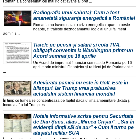
Romania a consemnat cel mai ridicat avans al preț ...
Radiografia unui sabotaj: Cum a fost
amanetată siguranța energetică a României
Romania nu traverseaza o criza energetica aparuta peste
noapte, ci traiește deznodamantul logic al unui faliment
adminis ...
Taxele pe pensii și salarii și cota TVA,
obligații convenite la Washington printr-un
Acord semnat pe 16 aprilie
Un Acord de imprumut financiar semnat de Romania pe 16
aprilie prin ministrul Finanțelor și ratificat joi de Parlament c
...
Adevărata panică nu este în Golf. Este în
bilanțuri. Iar Trump vrea prabusirea
actualului sistem financiar mondial
În timp ce lumea se concentreaza pe faptul daca ultima amenințare „fixata și
incarcata” a lui Trump es ...
Notele informative scrise pentru Securitate
de Dan Șucu, alias „Mircea Crișan": „Sar în
evidență dinții săi de aur" + Cum îl turna pe
atașatul militar SUA