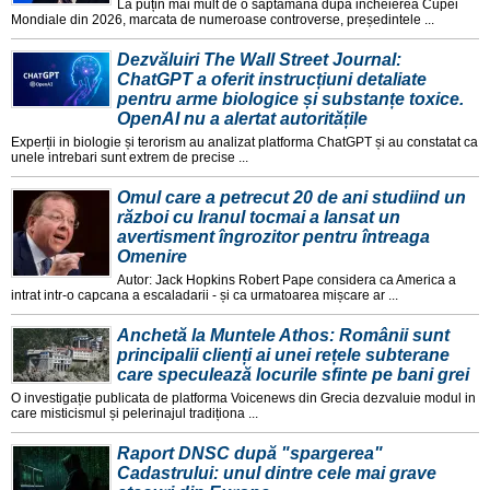
La puțin mai mult de o saptamana dupa incheierea Cupei
Mondiale din 2026, marcata de numeroase controverse, președintele ...
Dezvăluiri The Wall Street Journal:
ChatGPT a oferit instrucțiuni detaliate
pentru arme biologice și substanțe toxice.
OpenAI nu a alertat autoritățile
Experții in biologie și terorism au analizat platforma ChatGPT și au constatat ca
unele intrebari sunt extrem de precise ...
Omul care a petrecut 20 de ani studiind un
război cu Iranul tocmai a lansat un
avertisment îngrozitor pentru întreaga
Omenire
Autor: Jack Hopkins Robert Pape considera ca America a
intrat intr-o capcana a escaladarii - și ca urmatoarea mișcare ar ...
Anchetă la Muntele Athos: Românii sunt
principalii clienți ai unei rețele subterane
care speculează locurile sfinte pe bani grei
O investigație publicata de platforma Voicenews din Grecia dezvaluie modul in
care misticismul și pelerinajul tradiționa ...
Raport DNSC după "spargerea"
Cadastrului: unul dintre cele mai grave