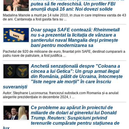
putea să fie redeschisă. Un profiler FBI
anunță după 16 ani: Noi dovezi solide
Madalina Manole a murit pe 14 iulie 2010, in ziua in care implinea varsta de 43
de ani. Cantareața a fost gasita fara su ...
Doar șpaga SAFE contează: Rheinmetall
nu s-a prezentat la licitaţia de vânzare a
şantierului naval Mangalia deşi primeşte
bani pentru modernizarea sa
Pachetul de 920 de milioane de euro, finantat prin SAFE, destinat cumpararii a
patru nave de patrulare, a fost justifica ...
Anchetă senzațională despre "Coloana a
cincea a lui Getica": Un grup armat ilegal
din România, plătit de Ucraina, întocmește
"liste negre ale morții" în care înscriu
suveraniști
Autor: Stephane Luconsursa: francezul.substack.com Romania și-a anulat
alegerile prezidențiale in decembrie 2024, i ...
Ce probleme au apărut în proiectul de
miliarde de dolari al ginerelui lui Donald
Trump. Reuters: Suspiciuni privind
terenurile cumpărate pentru stațiunea de
lux