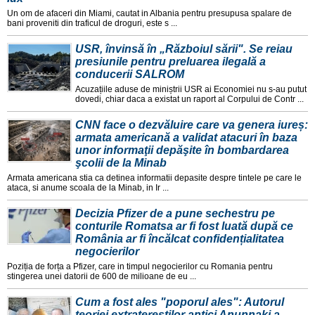
Un om de afaceri din Miami, cautat in Albania pentru presupusa spalare de
bani proveniti din traficul de droguri, este s ...
USR, învinsă în „Războiul sării". Se reiau
presiunile pentru preluarea ilegală a
conducerii SALROM
Acuzațiile aduse de miniștrii USR ai Economiei nu s-au putut
dovedi, chiar daca a existat un raport al Corpului de Contr ...
CNN face o dezvăluire care va genera iureș:
armata americană a validat atacuri în baza
unor informaţii depăşite în bombardarea
şcolii de la Minab
Armata americana stia ca detinea informatii depasite despre tintele pe care le
ataca, si anume scoala de la Minab, in Ir ...
Decizia Pfizer de a pune sechestru pe
conturile Romatsa ar fi fost luată după ce
România ar fi încălcat confidențialitatea
negocierilor
Poziția de forța a Pfizer, care in timpul negocierilor cu Romania pentru
stingerea unei datorii de 600 de milioane de eu ...
Cum a fost ales "poporul ales": Autorul
teoriei extratereștilor antici Anunnaki a