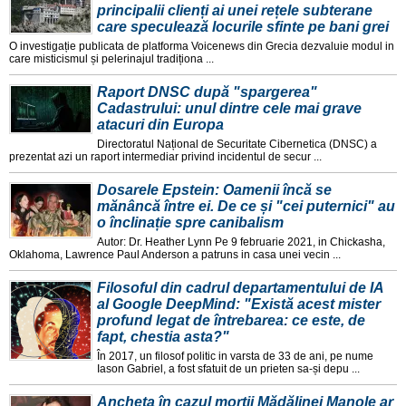
principalii clienți ai unei rețele subterane
care speculează locurile sfinte pe bani grei
O investigație publicata de platforma Voicenews din Grecia dezvaluie modul in
care misticismul și pelerinajul tradiționa ...
Raport DNSC după "spargerea"
Cadastrului: unul dintre cele mai grave
atacuri din Europa
Directoratul Național de Securitate Cibernetica (DNSC) a
prezentat azi un raport intermediar privind incidentul de secur ...
Dosarele Epstein: Oamenii încă se
mănâncă între ei. De ce și "cei puternici" au
o înclinație spre canibalism
Autor: Dr. Heather Lynn Pe 9 februarie 2021, in Chickasha,
Oklahoma, Lawrence Paul Anderson a patruns in casa unei vecin ...
Filosoful din cadrul departamentului de IA
al Google DeepMind: "Există acest mister
profund legat de întrebarea: ce este, de
fapt, chestia asta?"
În 2017, un filosof politic in varsta de 33 de ani, pe nume
Iason Gabriel, a fost sfatuit de un prieten sa-și depu ...
Ancheta în cazul morții Mădălinei Manole ar