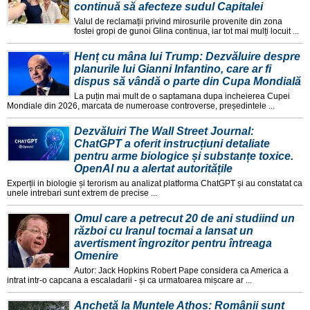
continuă să afecteze sudul Capitalei
Valul de reclamații privind mirosurile provenite din zona
fostei gropi de gunoi Glina continua, iar tot mai mulți locuit ...
Henț cu mâna lui Trump: Dezvăluire despre
planurile lui Gianni Infantino, care ar fi
dispus să vândă o parte din Cupa Mondială
La puțin mai mult de o saptamana dupa incheierea Cupei
Mondiale din 2026, marcata de numeroase controverse, președintele ...
Dezvăluiri The Wall Street Journal:
ChatGPT a oferit instrucțiuni detaliate
pentru arme biologice și substanțe toxice.
OpenAI nu a alertat autoritățile
Experții in biologie și terorism au analizat platforma ChatGPT și au constatat ca
unele intrebari sunt extrem de precise ...
Omul care a petrecut 20 de ani studiind un
război cu Iranul tocmai a lansat un
avertisment îngrozitor pentru întreaga
Omenire
Autor: Jack Hopkins Robert Pape considera ca America a
intrat intr-o capcana a escaladarii - și ca urmatoarea mișcare ar ...
Anchetă la Muntele Athos: Românii sunt