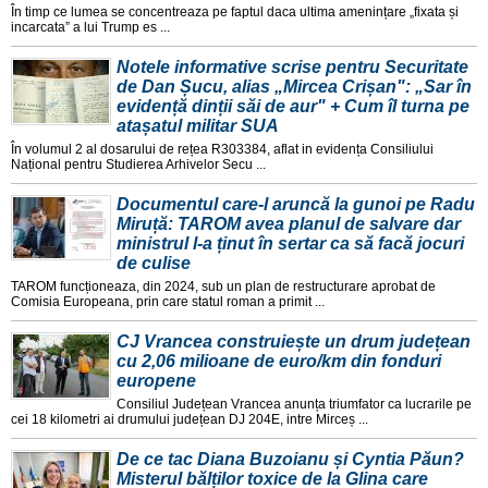
În timp ce lumea se concentreaza pe faptul daca ultima amenințare „fixata și
incarcata” a lui Trump es ...
Notele informative scrise pentru Securitate
de Dan Șucu, alias „Mircea Crișan": „Sar în
evidență dinții săi de aur" + Cum îl turna pe
atașatul militar SUA
În volumul 2 al dosarului de rețea R303384, aflat in evidența Consiliului
Național pentru Studierea Arhivelor Secu ...
Documentul care-l aruncă la gunoi pe Radu
Miruță: TAROM avea planul de salvare dar
ministrul l-a ținut în sertar ca să facă jocuri
de culise
TAROM funcționeaza, din 2024, sub un plan de restructurare aprobat de
Comisia Europeana, prin care statul roman a primit ...
CJ Vrancea construiește un drum județean
cu 2,06 milioane de euro/km din fonduri
europene
Consiliul Județean Vrancea anunța triumfator ca lucrarile pe
cei 18 kilometri ai drumului județean DJ 204E, intre Mirceș ...
De ce tac Diana Buzoianu și Cyntia Păun?
Misterul bălților toxice de la Glina care