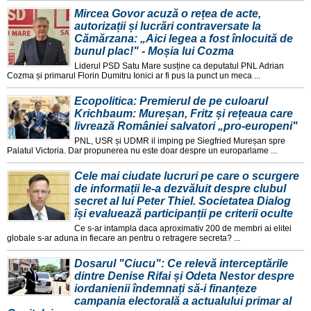
Mircea Govor acuză o rețea de acte,
autorizații și lucrări contraversate la
Cămărzana: „Aici legea a fost înlocuită de
bunul plac!" - Moșia lui Cozma
Liderul PSD Satu Mare susține ca deputatul PNL Adrian
Cozma și primarul Florin Dumitru Ionici ar fi pus la punct un meca ...
Ecopolitica: Premierul de pe culoarul
Krichbaum: Mureșan, Fritz și rețeaua care
livrează României salvatori „pro-europeni"
PNL, USR și UDMR il imping pe Siegfried Mureșan spre
Palatul Victoria. Dar propunerea nu este doar despre un europarlame ...
Cele mai ciudate lucruri pe care o scurgere
de informații le-a dezvăluit despre clubul
secret al lui Peter Thiel. Societatea Dialog
își evaluează participanții pe criterii oculte
Ce s-ar intampla daca aproximativ 200 de membri ai elitei
globale s-ar aduna in fiecare an pentru o retragere secreta? ...
Dosarul "Ciucu": Ce relevă interceptările
dintre Denise Rifai și Odeta Nestor despre
iordanienii îndemnați să-i finanțeze
campania electorală a actualului primar al