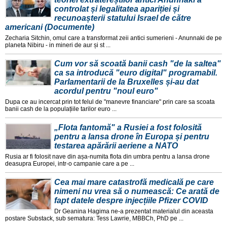
controlat și legalitatea apariției și
recunoașterii statului Israel de către
americani (Documente)
Zecharia Sitchin, omul care a transformat zeii antici sumerieni - Anunnaki de pe
planeta Nibiru - in mineri de aur și st ...
Cum vor să scoată banii cash "de la saltea"
ca sa introducă "euro digital" programabil.
Parlamentarii de la Bruxelles și-au dat
acordul pentru "noul euro"
Dupa ce au incercat prin tot felul de "manevre financiare" prin care sa scoata
banii cash de la populațiile tarilor euro ...
„Flota fantomă" a Rusiei a fost folosită
pentru a lansa drone în Europa și pentru
testarea apărării aeriene a NATO
Rusia ar fi folosit nave din așa-numita flota din umbra pentru a lansa drone
deasupra Europei, intr-o campanie care a pe ...
Cea mai mare catastrofă medicală pe care
nimeni nu vrea să o numească: Ce arată de
fapt datele despre injecțiile Pfizer COVID
Dr Geanina Hagima ne-a prezentat materialul din aceasta
postare Substack, sub sematura: Tess Lawrie, MBBCh, PhD pe ...