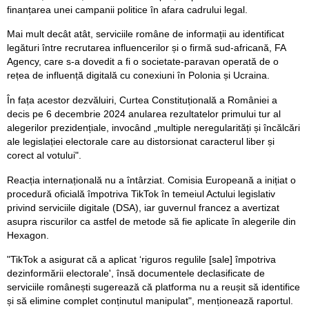
finanțarea unei campanii politice în afara cadrului legal.
Mai mult decât atât, serviciile române de informații au identificat
legături între recrutarea influencerilor și o firmă sud-africană, FA
Agency, care s-a dovedit a fi o societate-paravan operată de o
rețea de influență digitală cu conexiuni în Polonia și Ucraina.
În fața acestor dezvăluiri, Curtea Constituțională a României a
decis pe 6 decembrie 2024 anularea rezultatelor primului tur al
alegerilor prezidențiale, invocând „multiple neregularități și încălcări
ale legislației electorale care au distorsionat caracterul liber și
corect al votului".
Reacția internațională nu a întârziat. Comisia Europeană a inițiat o
procedură oficială împotriva TikTok în temeiul Actului legislativ
privind serviciile digitale (DSA), iar guvernul francez a avertizat
asupra riscurilor ca astfel de metode să fie aplicate în alegerile din
Hexagon.
"TikTok a asigurat că a aplicat ‘riguros regulile [sale] împotriva
dezinformării electorale', însă documentele declasificate de
serviciile românești sugerează că platforma nu a reușit să identifice
și să elimine complet conținutul manipulat", menționează raportul.