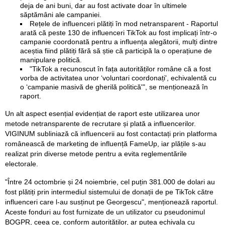
deja de ani buni, dar au fost activate doar în ultimele
săptămâni ale campaniei.
Rețele de influenceri plătiți în mod netransparent - Raportul
arată că peste 130 de influenceri TikTok au fost implicați într-o
campanie coordonată pentru a influența alegătorii, mulți dintre
aceștia fiind plătiți fără să știe că participă la o operațiune de
manipulare politică.
"TikTok a recunoscut în fața autorităților române că a fost
vorba de activitatea unor ‘voluntari coordonați', echivalentă cu
o ‘campanie masivă de gherilă politică'", se menționează în
raport.
Un alt aspect esențial evidențiat de raport este utilizarea unor
metode netransparente de recrutare și plată a influencerilor.
VIGINUM subliniază că influencerii au fost contactați prin platforma
românească de marketing de influență FameUp, iar plățile s-au
realizat prin diverse metode pentru a evita reglementările
electorale.
"Între 24 octombrie și 24 noiembrie, cel puțin 381.000 de dolari au
fost plătiți prin intermediul sistemului de donații de pe TikTok către
influenceri care l-au susținut pe Georgescu", menționează raportul.
Aceste fonduri au fost furnizate de un utilizator cu pseudonimul
BOGPR, ceea ce, conform autorităților, ar putea echivala cu