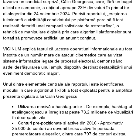
favoriza un candidat surpriză, Călin Georgescu, care, fără un buget
oficial de campanie, a obținut aproape 23% din voturi în primul tur
al alegerilor din 24 noiembrie 2024. Potrivit raportului, „creșterea
fulminantă a vizibilității candidatului pe platformă pare să fi fost
realizată datorită unei campanii sofisticate de astroturfing", o
tehnică de manipulare digitală prin care algoritmii platformelor sunt
forțați să promoveze artificial un anumit conținut.
VIGINUM explică faptul că „aceste operațiuni informaționale au fost
însoțite de un număr mare de atacuri cibernetice care au vizat
sisteme informatice legate de procesul electoral, demonstrând
astfel desfășurarea unui amplu dispozitiv destinat destabilizării unui
eveniment democratic major".
Unul dintre elementele centrale ale raportului este identificarea
modului în care algoritmul TikTok a fost exploatat pentru a amplifica
prezența digitală a lui Călin Georgescu:
Utilizarea masivă a hashtag-urilor - De exemplu, hashtag-ul
#calingeorgescu a înregistrat peste 73,2 milioane de vizualizări
în doar șapte zile.
Conturi pre-poziționate și active din 2016 - Aproximativ
25.000 de conturi au devenit brusc active în perioada
premergătoare alegerilor, dintre care 797 de conturi existau