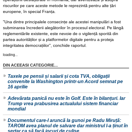
riscurilor pe care aceste metode le reprezintă pentru alte țări
europene, în special Franța.
"Una dintre principalele consecințe ale acestei manipulări a fost
subminarea încrederii alegătorilor în procesul electoral. Pe lângă
reglementările existente, este nevoie de o vigilență sporită din
partea autorităților și a platformelor digitale pentru a proteja
integritatea democrațiilor", conchide raportul.
loading...
DIN ACEEASI CATEGORIE...
Taxele pe pensii și salarii și cota TVA, obligații
convenite la Washington printr-un Acord semnat pe
16 aprilie
Adevărata panică nu este în Golf. Este în bilanțuri. Iar
Trump vrea prabusirea actualului sistem financiar
mondial
Documentul care-l aruncă la gunoi pe Radu Miruță:
TAROM avea planul de salvare dar ministrul l-a ținut în
sertar ca să facă jocuri de culise