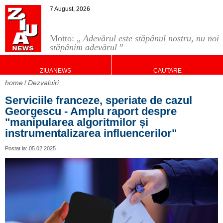
7 August, 2026
Motto: „
Adevărul este stăpânul nostru, nu noi
stăpânim adevărul
”
ZIUANEWS
CAUTARE
home
Dezvaluiri
Serviciile franceze, speriate de cazul
Georgescu - Amplu raport despre
"manipularea algoritmilor și
instrumentalizarea influencerilor"
Postat la: 05.02.2025 |