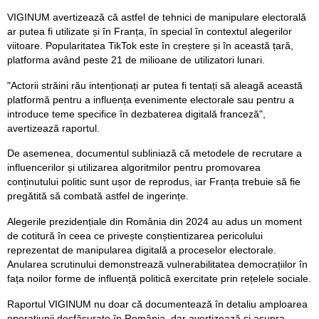
VIGINUM avertizează că astfel de tehnici de manipulare electorală
ar putea fi utilizate și în Franța, în special în contextul alegerilor
viitoare. Popularitatea TikTok este în creștere și în această țară,
platforma având peste 21 de milioane de utilizatori lunari.
"Actorii străini rău intenționați ar putea fi tentați să aleagă această
platformă pentru a influența evenimente electorale sau pentru a
introduce teme specifice în dezbaterea digitală franceză",
avertizează raportul.
De asemenea, documentul subliniază că metodele de recrutare a
influencerilor și utilizarea algoritmilor pentru promovarea
conținutului politic sunt ușor de reprodus, iar Franța trebuie să fie
pregătită să combată astfel de ingerințe.
Alegerile prezidențiale din România din 2024 au adus un moment
de cotitură în ceea ce privește conștientizarea pericolului
reprezentat de manipularea digitală a proceselor electorale.
Anularea scrutinului demonstrează vulnerabilitatea democrațiilor în
fața noilor forme de influență politică exercitate prin rețelele sociale.
Raportul VIGINUM nu doar că documentează în detaliu amploarea
operațiunii desfășurate în România, dar avertizează și asupra