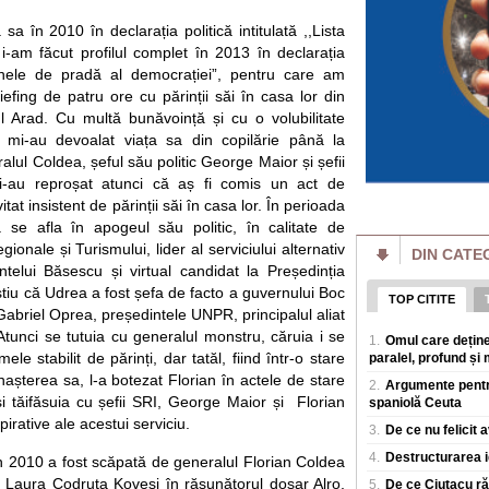
zone turistice ale L
a în 2010 în declarația politică intitulată ,,Lista
i-am făcut profilul complet în 2013 în declarația
Meta anunță că un 
compromis sistemel
inele de pradă al democrației”, pentru care am
test
iefing de patru ore cu părinții săi în casa lor din
Meta susține ca unu
 Arad. Cu multă bunăvoință și cu o volubilitate
artificiala a reuși
sistemele unei alte
i mi-au devoalat viața sa din copilărie până la
alul Coldea, șeful său politic George Maior și șefii
Atacurile SUA asup
i-au reproșat atunci că aș fi comis un act de
crizei de muniție. 
Hegseth
itat insistent de părinții săi în casa lor. În perioada
Președintele Donald
 se afla în apogeul său politic, în calitate de
apararii Pete Hegs
gionale și Turismului, lider al serviciului alternativ
DIN CATE
muniție cu care s-a
ntelui Băsescu și virtual candidat la Președinția
tiu că Udrea a fost șefa de facto a guvernului Boc
Cornel Dinu e în r
TOP CITITE
pierde 3.500 de le
 Gabriel Oprea, președintele UNPR, principalul aliat
Scandalul dintre d
tunci se tutuia cu generalul monstru, căruia i se
1.
Omul care deține
istoria lui Dinamo,
le stabilit de părinți, dar tatăl, fiind într-o stare
paralel, profund și 
produca efecte. Rel
nașterea sa, l-a botezat Florian în actele de stare
2.
Argumente pentru
 și tăifăsuia cu șefii SRI, George Maior și Florian
spaniolă Ceuta
Cât timp economis
de unu care circul
irative ale acestui serviciu.
3.
De ce nu felicit 
de deplasare se m
Un studiu facut de 
4.
Destructurarea i
n 2010 a fost scăpată de generalul Florian Coldea
Minnesota, care a a
l Laura Codruța Kovesi în răsunătorul dosar Alro,
5.
De ce Ciutacu răm