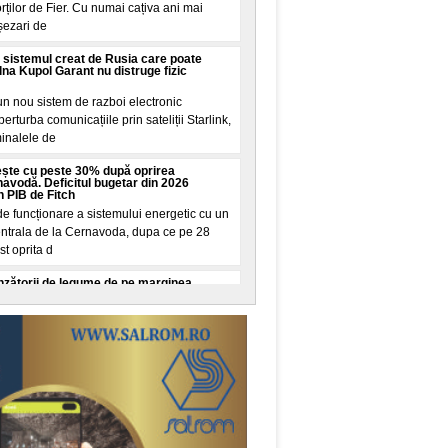
rților de Fier. Cu numai cațiva ani mai
șezari de
sistemul creat de Rusia care poate
olna Kupol Garant nu distruge fizic
un nou sistem de razboi electronic
rturba comunicațiile prin sateliții Starlink,
minalele de
rește cu peste 30% după oprirea
navodă. Deficitul bugetar din 2026
n PIB de Fitch
 funcționare a sistemului energetic cu un
centrala de la Cernavoda, dupa ce pe 28
st oprita d
zătorii de legume de pe marginea
u făcut controale. „Crește riscul
venimente rutiere"
u aplicat sancțiuni comercianților de legume-
re au vandut ilicit produse tradiționale sau
 au
nghiat patru bărbați cu o foarfecă în
ncă. Martor: „O cunosc de la centru"
i reținuta dupa atacul comis miercuri, 5
Garden, una dintre cele mai aglomerate