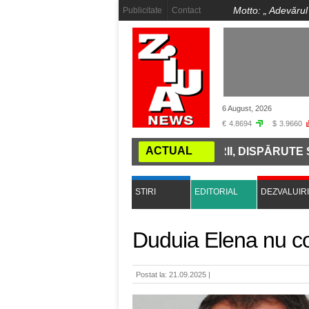
Motto: „
Adevărul
Publicitate
Contact
6 August, 2026
€
4.8694
$
3.9660
ACTUAL
TERZISE DE PE ȚĂRMUL DUNĂRII, DISPĂRUTE SUB APE.
STIRI
EDITORIAL
DEZVALUIRI
Duduia Elena nu co
Postat la: 21.09.2025 |