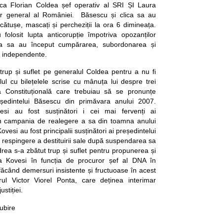
 ca Florian Coldea șef operativ al SRI ȘI Laura
r general al României. Băsescu și clica sa au
 cătușe, mascați și percheziții la ora 6 dimineața.
folosit lupta anticorupție împotriva opozanților
lica sa au început cumpărarea, subordonarea și
ce independente.
trup și suflet pe generalul Coldea pentru a nu fi
ul cu bilețelele scrise cu mânuța lui despre trei
a Constituțională care trebuiau să se pronunțe
ședintelui Băsescu din primăvara anului 2007.
si au fost susținători i cei mai fervenți ai
în campania de realegere a sa din toamna anului
vesi au fost principalii susținători ai președintelui
respingere a destituirii sale după suspendarea sa
rea s-a zbătut trup și suflet pentru propunerea și
a Kovesi în funcția de procuror șef al DNA în
ăcând demersuri insistente și fructuoase în acest
l Victor Viorel Ponta, care deținea interimar
ustiției.
iubire