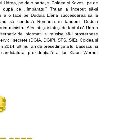
i Udrea, pe de o parte, și Coldea și Kovesi, pe de
it după ce ,,împăratul” Traian a început să-și
 de a o face pe Duduia Elena succesoarea sa la
rmând să conducă România în tandem: Duduia
rim-ministru. Afectați și iritați și de faptul că Udrea
lternativ de informații și reușise să-i prosterneze
servicii secrete (DGIA, DGIPI, STS, SIE), Coldea și
n 2014, ultimul an de președinție a lui Băsescu, și
 candidatura prezidențială a lui Klaus Werner