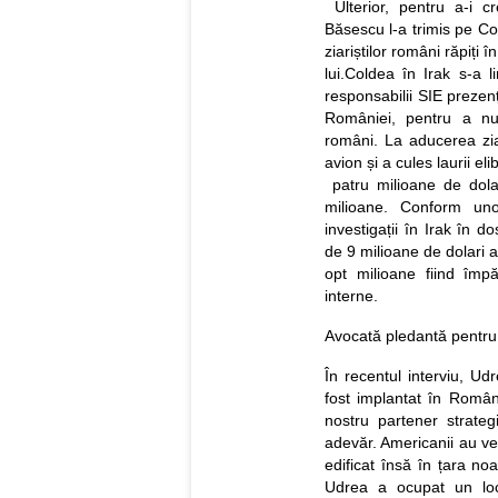
Ulterior, pentru a-i cr
Băsescu l-a trimis pe Co
ziariștilor români răpiți 
lui.Coldea în Irak s-a l
responsabilii SIE preze
României, pentru a nu 
români. La aducerea ziar
avion și a cules laurii el
patru milioane de dolar
milioane. Conform uno
investigații în Irak în d
de 9 milioane de dolari a
opt milioane fiind împăr
interne.
Avocată pledantă pentru
În recentul interviu, Ud
fost implantat în Român
nostru partener strate
adevăr. Americanii au ven
edificat însă în țara no
Udrea a ocupat un loc