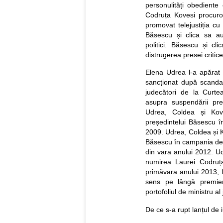
personulități obediente
Codruța Kovesi procuro
promovat telejustiția cu
Băsescu și clica sa au 
politici. Băsescu și c
distrugerea presei criti
Elena Udrea l-a apărat 
sancționat după scandal
judecători de la Curte
asupra suspendării pre
Udrea, Coldea și Kove
președintelui Băsescu 
2009. Udrea, Coldea și Ko
Băsescu în campania de 
din vara anului 2012. Ud
numirea Laurei Codruț
primăvara anului 2013, f
sens pe lângă premieru
portofoliul de ministru al j
De ce s-a rupt lanțul de 