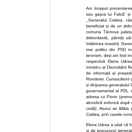
Am început prezentarea s
sau gașca lui Falcă” și 
,,Generalul Coldea, câ
beneficiat și de un debr
comuna Târnova județul
debordantă, părinții să
întâlnirea noastră. Gener
mei politici din PSD m
terorism, deși am fost inv
respectivă Elena Udrea
ministru al Dezvoltării Re
de informații al președi
României. Cunoscătorii ș
și dirijoarea generalului
guvernamental al PDL. A
adresa cu Florin (prenume
alcoolică euforică după 
civilă). Atunci se lăfăia
Coldea, prin casele consp
Elena Udrea a uitat că î
și de procurorul genera