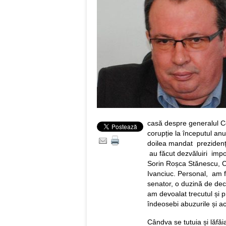
casă despre generalul C
corupție la începutul anu
doilea mandat prezidenți
au făcut dezvăluiri impo
Sorin Roșca Stănescu, C
Ivanciuc. Personal, am f
senator, o duzină de decla
am devoalat trecutul și 
îndeosebi abuzurile și ac
Cândva se tutuia și lăfăi