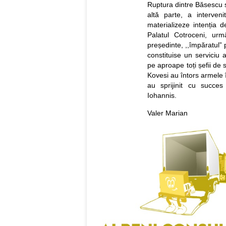
Ruptura dintre Băsescu ș
altă parte, a interven
materializeze intenția
Palatul Cotroceni, u
președinte, ,,împăratul” p
constituise un serviciu a
pe aproape toți șefii de 
Kovesi au întors armele î
au sprijinit cu succes
Iohannis.
Valer Marian