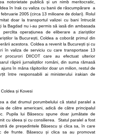
ea notorietate publică și un nimb meritocratic,
ldea în Irak cu valiza cu banii de răscumpărare a
în februarie 2005 (circa 13 milioane de dolari). Rolul
imitat doar la transportul valizei cu bani întrucât
nți la Bagdad nu i-au permis să iasă din ambasada
perclita operațiunea de eliberare a ziariștilor
iștilor la București, Coldea a coborât primul din
iberării acestora. Coldea a revenit la București și cu
i în valiza de serviciu cu care transportase 13
r procurori DIICOT care au efectuat ulterior
osarul răpirii jurnaliștilor români, din suma rămasă
 ajuns în mâna răpitorilor doar un milion, restul de
țit între responsabili ai ministerului irakian de
 Coldea și Kovesi
rea a dat drumul porumbelului că statul paralel a
ia de către americani, adică de către principalul
gic. Pupila lui Băsescu spune doar jumătate de
it cu ideea și cu consilierea. Statul paralel a fost
astră de președintele Băsescu și clica sa, în care
 de frunte. Băsescu și clica sa au promovat