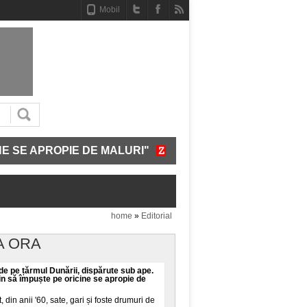
Mobil
ROPIE DE MALURI"
CUM FUNCȚIONEAZĂ SISTEMUL C
home
»
Editorial
A ORA
 de pe țărmul Dunării, dispărute sub ape.
in să împuște pe oricine se apropie de
din anii '60, sate, gari și foste drumuri de