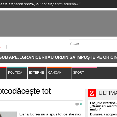
 este stăpânul nostru, nu noi stăpânim adevărul
”
 „GRĂNICERII AU ORDIN SĂ ÎMPUȘTE PE ORICINE SE AP
POLITICA
EXTERNE
CANCAN
SPORT
tcodăcește tot
ULTIM
Locurile interzise
0
„Grănicerii au ord
maluri"
Elena Udrea nu a spus tot ce știe nici
Dunarea a acoperit, 