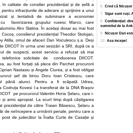
care parcurge in m
 în calitate de consilier prezidențial și de șefă a
6.
Cred că Nicușor 
 pentru infracțiunile de aderare și sprijinire a unui
7.
Sigur sunt ruși.
anizat și tentativă de subminare a economiei
8.
Confidențial: din
ă cu favorizarea grupului rusesc Marco, care
summitul de la Ank
aluminiu Alro Slatina. În același dosar au mai fost
9.
Nicușor Dan este
n Cocoș, consilierul prezidențial Theodor Stolojan,
 Atilla, omul de afaceri Dan Voiculescu ș.a. Deși
10.
Asa incepe!
t de DIICOT în urma unei sesizări a SRI, după ce a
ul de suspecți, acest serviciu a refuzat să mai
le telefonice solicitate de conducerea DIICOT.
a, au fost forțați să plece din Parchet procurorii
Ciprian Nastasiu și Angele Ciurea, și a fost obligat
urorul șef de birou Doru Ioan Cristescu, care
rul până atunci. Pentru a fi scăpată Udrea,
a Codruța Kovesi l-a transferat de la DNA Brașov
DIICOT pe procurorul Valentin Horia Șelaru, care i-
e și amic apropiat. La scurt timp după câștigarea
at prezidențial de către Traian Băsescu, Șelaru a
păr de neîncepere a urmăririi penale, pentru care a
post de judecător la Înalta Curte de Casație și