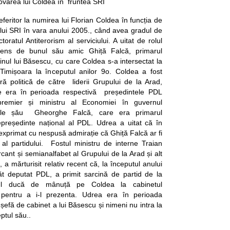
ovarea lui Coldea în fruntea SRI
feritor la numirea lui Florian Coldea în funcția de
ului SRI în vara anului 2005., când avea gradul de
toratul Antiterorism al serviciului. A uitat de rolul
sens de bunul său amic Ghiță Falcă, primarul
 finul lui Băsescu, cu care Coldea s-a intersectat la
n Timișoara la începutul anilor 9o. Coldea a fost
ră politică de către liderii Grupului de la Arad,
e era în perioada respectivă președintele PDL
remier și ministru al Economiei în guvernul
rele șău Gheorghe Falcă, care era primarul
cepreședinte național al PDL. Udrea a uitat că în
exprimat cu nespusă admirație că Ghiță Falcă ar fi
al partidului. Fostul ministru de interne Traian
ant și semianalfabet al Grupului de la Arad și alt
 a mărturisit relativ recent că, la începutul anului
t deputat PDL, a primit sarcină de partid de la
ă-l ducă de mânuță pe Coldea la cabinetul
 pentru a i-l prezenta. Udrea era în perioada
șefă de cabinet a lui Băsescu și nimeni nu intra la
ptul său..