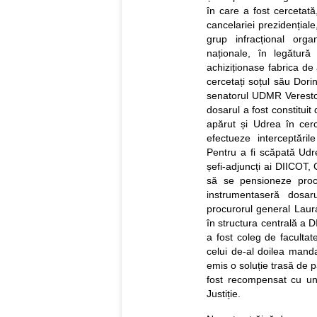
în care a fost cercetată,
cancelariei prezidențiale,
grup infracțional org
naționale, în legătur
achiziționase fabrica de 
cercetați soțul său Dori
senatorul UDMR Verestoy
dosarul a fost constitui
apărut și Udrea în cerc
efectueze interceptări
Pentru a fi scăpată Udre
șefi-adjuncți ai DIICOT, 
să se pensioneze proc
instrumentaseră dosa
procurorul general Laur
în structura centrală a 
a fost coleg de facultat
celui de-al doilea mand
emis o soluție trasă de 
fost recompensat cu un 
Justiție.