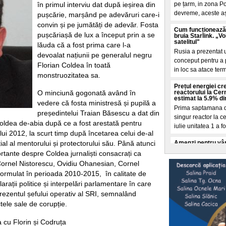
în primul interviu dat după ieșirea din
pe țarm, in zona Po
devreme, aceste a
pușcărie, marșând pe adevăruri care-i
convin și pe jumătăți de adevăr. Fosta
Cum funcționează 
pușcăriașă de lux a început prin a se
bruia Starlink. „V
satelitul"
lăuda că a fost prima care l-a
Rusia a prezentat 
devoalat națiunii pe generalul negru
conceput pentru a pe
Florian Coldea în toată
in loc sa atace ter
monstruozitatea sa.
Prețul energiei c
reactorului la Cer
O minciună gogonată având în
estimat la 5.9% di
vedere că fosta ministresă și pupilă a
Prima saptamana de
președintelui Traian Băsescu a dat din
singur reactor la 
oldea de-abia după ce a fost arestată pentru
iulie unitatea 1 a fo
lui 2012, la scurt timp după încetarea celui de-al
Amenzi pentru vân
al al mentorului și protectorului său. Până atunci
drumului. Unde s-a
rtante despre Coldea jurnaliști consacrați ca
producerii unor e
ornel Nistorescu, Ovidiu Ohanesian, Cornel
Polițiștii rutieri a
ormulat în perioada 2010-2015, în calitate de
fructe sau celor ca
de sezon, dupa ce
rații politice și interpelări parlamentare în care
prezentul șefului operativ al SRI, semnalând
Femeia care a înju
tele sale de corupție.
Londra ar fi româ
Femeia de 47 de an
a cu Florin și Codruța
august, in Covent 