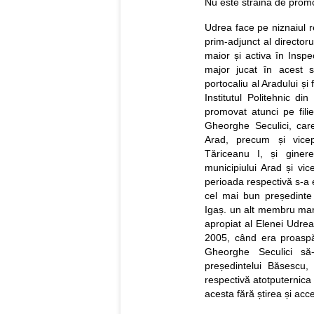
Nu este străină de prom
Udrea face pe niznaiul re
prim-adjunct al director
maior și activa în Inspec
major jucat în acest 
portocaliu al Aradului și
Institutul Politehnic di
promovat atunci pe filie
Gheorghe Seculici, car
Arad, precum și vicep
Tăriceanu I, și gine
municipiului Arad și vi
perioada respectivă s-a 
cel mai bun președinte 
Igaș. un alt membru marc
apropiat al Elenei Udrea,
2005, când era proaspă
Gheorghe Seculici s
președintelui Băsescu,
respectivă atotputernica 
acesta fără știrea și acce