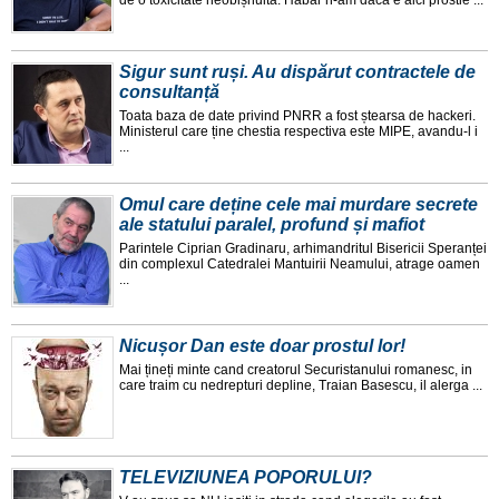
de o toxicitate neobișnuita. Habar n-am daca e aici prostie ...
Sigur sunt ruși. Au dispărut contractele de
consultanță
Toata baza de date privind PNRR a fost ștearsa de hackeri.
Ministerul care ține chestia respectiva este MIPE, avandu-l i
...
Omul care deține cele mai murdare secrete
ale statului paralel, profund și mafiot
Parintele Ciprian Gradinaru, arhimandritul Bisericii Speranței
din complexul Catedralei Mantuirii Neamului, atrage oamen
...
Nicușor Dan este doar prostul lor!
Mai țineți minte cand creatorul Securistanului romanesc, in
care traim cu nedrepturi depline, Traian Basescu, il alerga ...
TELEVIZIUNEA POPORULUI?