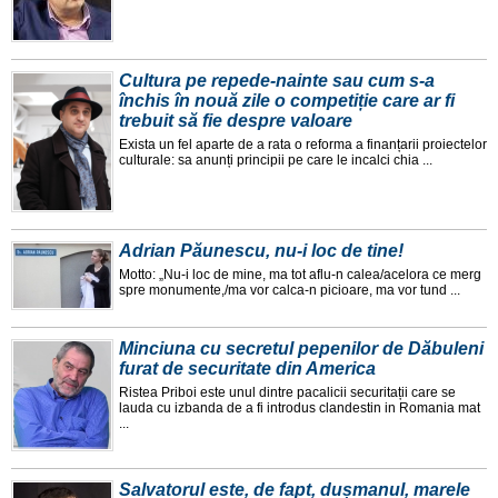
Cultura pe repede-nainte sau cum s-a
închis în nouă zile o competiție care ar fi
trebuit să fie despre valoare
Exista un fel aparte de a rata o reforma a finanțarii proiectelor
culturale: sa anunți principii pe care le incalci chia ...
Adrian Păunescu, nu-i loc de tine!
Motto: „Nu-i loc de mine, ma tot aflu-n calea/acelora ce merg
spre monumente,/ma vor calca-n picioare, ma vor tund ...
Minciuna cu secretul pepenilor de Dăbuleni
furat de securitate din America
Ristea Priboi este unul dintre pacalicii securitații care se
lauda cu izbanda de a fi introdus clandestin in Romania mat
...
Salvatorul este, de fapt, dușmanul, marele