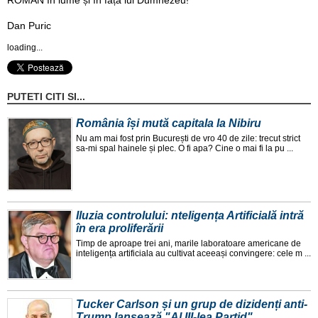
ROMÂN în lume și în fața lui Dumnezeu!
​​​​​​​Dan Puric
loading...
PUTETI CITI SI...
România își mută capitala la Nibiru
Nu am mai fost prin București de vro 40 de zile: trecut strict
sa-mi spal hainele și plec. O fi apa? Cine o mai fi la pu ...
Iluzia controlului: nteligența Artificială intră
în era proliferării
Timp de aproape trei ani, marile laboratoare americane de
inteligența artificiala au cultivat aceeași convingere: cele m ...
Tucker Carlson și un grup de dizidenți anti-
Trump lansează "Al III-lea Partid"