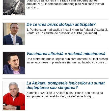
V-au spus sa NU ieșiți in strada cand alegerile au fost
anulate. V-au indemnat sa ramaneți placizi in case tocmai
cand e ...
De ce vrea brusc Bolojan anticipate?
1. Pentru ca ar mai caștiga inca 3-4 luni la Palatul Victoria. 2.
Pentru ca, in calitate de președinte al PNL, va imparț ...
Vaccinarea altruistă = reclamă mincinoasă
Una dintre metodele ilegale prin care oamenii au fost presați
sa se vaccineze in plandemie (iar unii au facut-o cu conse ...
La Ankara, trompetele ienicerilor au sunat
deșteptarea sau stingerea?
Summitul NATO de la Ankara a fost „istoric" prin aceea ca
sub poleiala declarațiilor de „unitate" și de &bdq ...