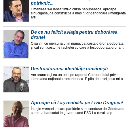
potrivnic...
Omenirea s-a lansat intr-o cursa nebuneasca, aproape
sinucigașa, de construcție a mașinilor ganditoare (inteligența
arti ...
De ce nu felicit aviația pentru doborârea
dronei
O sa vin cu mercurialul in mana, cat costa o drona doborata
și cat sunt costurile rachetei cu care a fost doborata drona ...
Destructurarea identității românești
Am aruncat și eu un ochi pe raportul Cotroceniului privind
identitatea naționala romaneasca. E plin de erori, insa mi-a
...
Aproape că l-aș reabilita pe Liviu Dragnea!
În aște vremuri in care partidele sunt conduse de Grindeanu,
care s-a baricadat in guvern cand PSD i-a cerut sa p ...