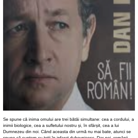
Se spune că inima omului are trei bătăi simultane: cea a cordului, a
inimii biologice, cea a sufletului nostru și, în sfârșit, cea a lui
Dumnezeu din noi. Când aceasta din urmă nu mai bate, atunci se
spune că suntem cu toții în infarct duhovnicesc. Dar noi, românii,