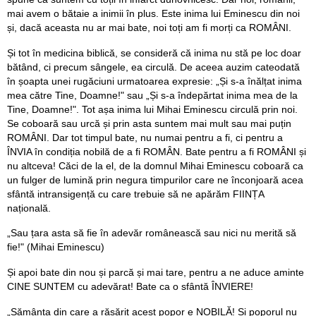
mai avem o bătaie a inimii în plus. Este inima lui Eminescu din noi
și, dacă aceasta nu ar mai bate, noi toți am fi morți ca ROMÂNI.
Și tot în medicina biblică, se consideră că inima nu stă pe loc doar
bătând, ci precum sângele, ea circulă. De aceea auzim cateodată
în șoapta unei rugăciuni urmatoarea expresie: „Și s-a înălțat inima
mea către Tine, Doamne!" sau „Și s-a îndepărtat inima mea de la
Tine, Doamne!". Tot așa inima lui Mihai Eminescu circulă prin noi.
Se coboară sau urcă și prin asta suntem mai mult sau mai puțin
ROMÂNI. Dar tot timpul bate, nu numai pentru a fi, ci pentru a
ÎNVIA în condiția nobilă de a fi ROMÂN. Bate pentru a fi ROMÂNI și
nu altceva! Căci de la el, de la domnul Mihai Eminescu coboară ca
un fulger de lumină prin negura timpurilor care ne înconjoară acea
sfântă intransigență cu care trebuie să ne apărăm FIINȚA
națională.
„Sau țara asta să fie în adevăr românească sau nici nu merită să
fie!" (Mihai Eminescu)
Și apoi bate din nou și parcă și mai tare, pentru a ne aduce aminte
CINE SUNTEM cu adevărat! Bate ca o sfântă ÎNVIERE!
„Sămânța din care a răsărit acest popor e NOBILĂ! Și poporul nu