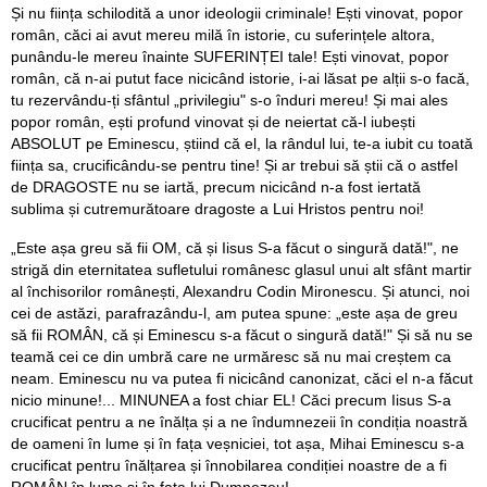
Și nu ființa schilodită a unor ideologii criminale! Ești vinovat, popor
român, căci ai avut mereu milă în istorie, cu suferințele altora,
punându-le mereu înainte SUFERINȚEI tale! Ești vinovat, popor
român, că n-ai putut face nicicând istorie, i-ai lăsat pe alții s-o facă,
tu rezervându-ți sfântul „privilegiu" s-o înduri mereu! Și mai ales
popor român, ești profund vinovat și de neiertat că-l iubești
ABSOLUT pe Eminescu, știind că el, la rândul lui, te-a iubit cu toată
ființa sa, crucificându-se pentru tine! Și ar trebui să știi că o astfel
de DRAGOSTE nu se iartă, precum nicicând n-a fost iertată
sublima și cutremurătoare dragoste a Lui Hristos pentru noi!
„Este așa greu să fii OM, că și Iisus S-a făcut o singură dată!", ne
strigă din eternitatea sufletului românesc glasul unui alt sfânt martir
al închisorilor românești, Alexandru Codin Mironescu. Și atunci, noi
cei de astăzi, parafrazându-l, am putea spune: „este așa de greu
să fii ROMÂN, că și Eminescu s-a făcut o singură dată!" Și să nu se
teamă cei ce din umbră care ne urmăresc să nu mai creștem ca
neam. Eminescu nu va putea fi nicicând canonizat, căci el n-a făcut
nicio minune!... MINUNEA a fost chiar EL! Căci precum Iisus S-a
crucificat pentru a ne înălța și a ne îndumnezeii în condiția noastră
de oameni în lume și în fața veșniciei, tot așa, Mihai Eminescu s-a
crucificat pentru înălțarea și înnobilarea condiției noastre de a fi