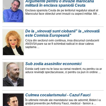
Argumente pentru o invazie marocană
militară în enclava spaniolă Ceuta
Enclava spaniola Ceuta de pe teritoriul regatului alauit al
Marocului face obiectul unei invazii cu aspect militar. Mii ...
De la „vinovați sunt ciobanii" la „vinovată
este Comisia Europeană"
Criza din sectorul ovin continua, insa discursul conducerii
ANSVSA pare sa se fi schimbat radical in doar cateva
saptama ...
Sub zodia asasinilor economici
Exista carți care nu te lasa sa ramai neatent, nu pentru ca ar
aduce revelații spectaculoase, ci pentru ca pun in ordine ...
Culmea cocalarismului - Cazul Fauci
În ultimele minute ale mandatului sau de adormit, Biden l-a
grațiat preventiv pe Anthony Fauci, medicul - fanion a ...