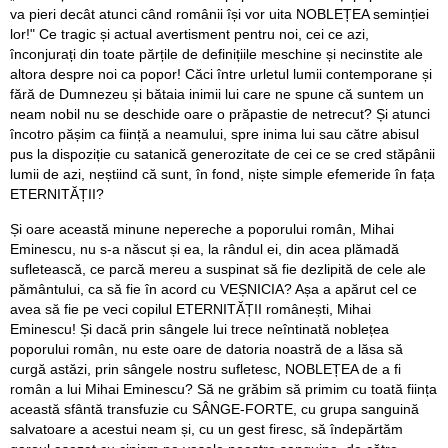
va pieri decât atunci când românii își vor uita NOBLEȚEA seminției
lor!" Ce tragic și actual avertisment pentru noi, cei ce azi,
înconjurați din toate părțile de definițiile meschine și necinstite ale
altora despre noi ca popor! Căci între urletul lumii contemporane și
fără de Dumnezeu și bătaia inimii lui care ne spune că suntem un
neam nobil nu se deschide oare o prăpastie de netrecut? Și atunci
încotro pășim ca ființă a neamului, spre inima lui sau către abisul
pus la dispoziție cu satanică generozitate de cei ce se cred stăpânii
lumii de azi, neștiind că sunt, în fond, niște simple efemeride în fața
ETERNITĂȚII?
Și oare această minune nepereche a poporului român, Mihai
Eminescu, nu s-a născut și ea, la rândul ei, din acea plămadă
sufletească, ce parcă mereu a suspinat să fie dezlipită de cele ale
pământului, ca să fie în acord cu VEȘNICIA? Așa a apărut cel ce
avea să fie pe veci copilul ETERNITĂȚII românești, Mihai
Eminescu! Și dacă prin sângele lui trece neîntinată noblețea
poporului român, nu este oare de datoria noastră de a lăsa să
curgă astăzi, prin sângele nostru sufletesc, NOBLEȚEA de a fi
român a lui Mihai Eminescu? Să ne grăbim să primim cu toată ființa
această sfântă transfuzie cu SÂNGE-FORTE, cu grupa sanguină
salvatoare a acestui neam și, cu un gest firesc, să îndepărtăm