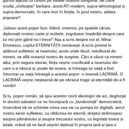
garoul așezat cu cinism pe vasele noastre sanguine, de către
oculta „civilizației" barbare, acest ATI modern, supra-tehnologizat și
supra-democratic, în care mor în liniște, în jurul nostru, atâtea
popoare?
„Iubesc acest popor bun, blând, omenos, pe spatele căruia
diplomații croiesc carte și rezbele, zugrăvesc împărății despre care
lui nici prin gând nu-i trece!" Așa a scris despre noi el, Mihai
Eminescu, copilul ETERNITĂȚII românești. A scris privind în
adâncul sufletesc al neamului, acolo unde tăcut, netulburat de
nimeni, se află oceanul nostru de suspine. Căci a văzut ca nimeni
altul, prin negura istoriei, ființa veșnic crucificată a neamului din
care s-a născut și, poate de aceea, și întreaga lui viață a fost
întocmai ca viața întreagă a acestui popor: o imensă LACRIMĂ. O
LACRIMĂ veșnic neștearsă de pe obrazul tragic al eternității de-a fi
român!
Și tu, popor român, să spui acestor ciocli ideologici de azi, deghizați
în doctori salvatori ce ne înconjoară cu „bunăvoință" democratică,
încercând să ne schimbe inima cea vie cu pompa lor digitală, aerul
nostru senin sufletesc, cu rătăcirea lor eternă, dreptul strămoșesc
asupra pământului și asupra trecutului nostru, cu legislații toxice și
letale, vrând să ne facă veșnici deținuți în propria țară și țara o