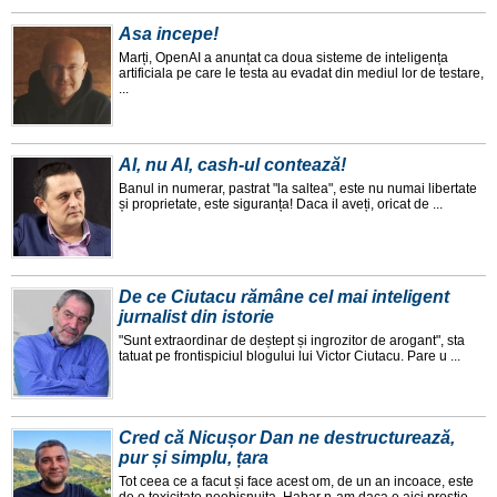
Asa incepe!
Marți, OpenAI a anunțat ca doua sisteme de inteligența
artificiala pe care le testa au evadat din mediul lor de testare,
...
AI, nu AI, cash-ul contează!
Banul in numerar, pastrat "la saltea", este nu numai libertate
și proprietate, este siguranța! Daca il aveți, oricat de ...
De ce Ciutacu rămâne cel mai inteligent
jurnalist din istorie
"Sunt extraordinar de deștept și ingrozitor de arogant", sta
tatuat pe frontispiciul blogului lui Victor Ciutacu. Pare u ...
Cred că Nicușor Dan ne destructurează,
pur și simplu, țara
Tot ceea ce a facut și face acest om, de un an incoace, este