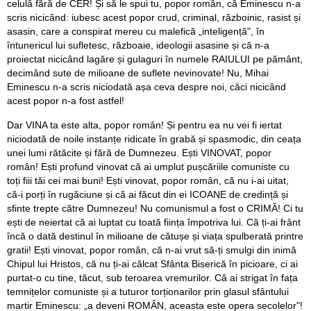
celulă fără de CER! Și să le spui tu, popor român, că Eminescu n-a
scris nicicând: iubesc acest popor crud, criminal, războinic, rasist și
asasin, care a conspirat mereu cu malefică „inteligență", în
întunericul lui sufletesc, războaie, ideologii asasine și că n-a
proiectat nicicând lagăre și gulaguri în numele RAIULUI pe pământ,
decimând sute de milioane de suflete nevinovate! Nu, Mihai
Eminescu n-a scris niciodată așa ceva despre noi, căci nicicând
acest popor n-a fost astfel!
Dar VINA ta este alta, popor român! Și pentru ea nu vei fi iertat
niciodată de noile instanțe ridicate în grabă și spasmodic, din ceața
unei lumi rătăcite și fără de Dumnezeu. Ești VINOVAT, popor
român! Ești profund vinovat că ai umplut pușcăriile comuniste cu
toți fiii tăi cei mai buni! Ești vinovat, popor român, că nu i-ai uitat,
că-i porți în rugăciune și că ai făcut din ei ICOANE de credință și
sfinte trepte către Dumnezeu! Nu comunismul a fost o CRIMĂ! Ci tu
ești de neiertat că ai luptat cu toată ființa împotriva lui. Că ți-ai frânt
încă o dată destinul în milioane de cătușe și viața spulberată printre
gratii! Ești vinovat, popor român, că n-ai vrut să-ți smulgi din inimă
Chipul lui Hristos, că nu ți-ai călcat Sfânta Biserică în picioare, ci ai
purtat-o cu tine, tăcut, sub teroarea vremurilor. Că ai strigat în fața
temnițelor comuniste și a tuturor torționarilor prin glasul sfântului
martir Eminescu: „a deveni ROMÂN, aceasta este opera secolelor"!