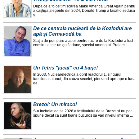
Dupa ce a folosit mișcarea Make America Great Again pentru
a caștiga alegerile din 2024, Donald Trump a lasat-o sedusa
ș ...
De ce centrala nucleară de la Kozlodui are
apă și Cernavodă ba
Stația de pompare a apei pentru racire de la Kozlodui a fost
construita intr-un golf adanc, special amenajat. Proiectul ...
Un Tetris “jucat” cu 4 barje!
In 2003, Nuclearelectrica a oprit reactorul 1, singurul
functional atunci, din cauza secetei, pierzand aproape o luna
de ...
Brezoi: Un miracol
S-a incheiat ediția 2026 a festivalului de la Brezoi și nu pot
spune decat ca sunt foarte bucuros sa vad nivelul interna ...