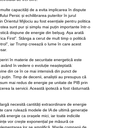
 multe capacități de a evita implicarea în dispute
lui Persic și echilibrarea puterilor în jurul
in Orientul Mijlociu au fost esențiale pentru politica
stea sunt pur și simplu mai puțin importante într-o
stică dispune de energie din belșug. Așa arată
ica First". Stânga a cerut de mult timp o politică
trol", iar Trump creează o lume în care acest
sar.
riri în materie de securitate energetică este
, având în vedere o evoluție neașteptată:
ne din ce în ce mai intensivă din punct de
 puțin. Timp de decenii, analiștii au presupus că
sum mai redus de energie pe unitate de PIB prin
ecerea la servicii. Această ipoteză a fost răsturnată
largă necesită cantități extraordinare de energie
ate care rulează modele de IA de ultimă generație
tă energie ca orașele mici, iar toate indiciile
ințe vor crește exponențial pe măsură ce
plementarea lor se amplifică. Marile companii de