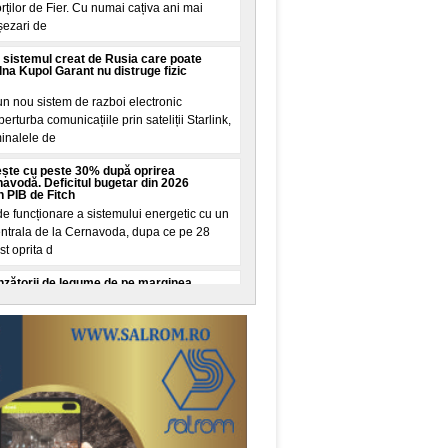
rților de Fier. Cu numai cațiva ani mai
șezari de
sistemul creat de Rusia care poate
olna Kupol Garant nu distruge fizic
un nou sistem de razboi electronic
rturba comunicațiile prin sateliții Starlink,
minalele de
rește cu peste 30% după oprirea
navodă. Deficitul bugetar din 2026
n PIB de Fitch
 funcționare a sistemului energetic cu un
centrala de la Cernavoda, dupa ce pe 28
st oprita d
zătorii de legume de pe marginea
u făcut controale. „Crește riscul
venimente rutiere"
u aplicat sancțiuni comercianților de legume-
re au vandut ilicit produse tradiționale sau
 au
nghiat patru bărbați cu o foarfecă în
ncă. Martor: „O cunosc de la centru"
i reținuta dupa atacul comis miercuri, 5
Garden, una dintre cele mai aglomerate