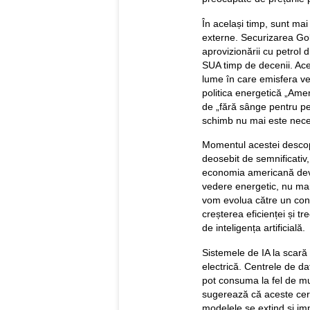
În același timp, sunt mai
externe. Securizarea Golfu
aprovizionării cu petrol d
SUA timp de decenii. Ace
lume în care emisfera ve
politica energetică „Amer
de „fără sânge pentru pe
schimb nu mai este nece
Momentul acestei descope
deosebit de semnificativ
economia americană devi
vedere energetic, nu mai
vom evolua către un con
creșterea eficienței și tr
de inteligența artificială.
Sistemele de IA la scară 
electrică. Centrele de d
pot consuma la fel de mul
sugerează că aceste cer
modelele se extind și im