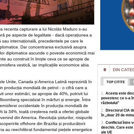
zone turistice ale L
Meta anunță că un 
compromis sistemel
test
Meta susține ca unu
 la recenta capturare a lui Nicolás Maduro s-au
artificiala a reuși
ră pe aspecte de legalitate - dacă operațiunea a
sistemele unei alte
 sau internațională, precedentele pe care le
 diplomatice. Dar concentrarea exclusivă asupra
Atacurile SUA asup
crizei de muniție. 
cțiilor diplomatice ascunde o poveste economică mai
Hegseth
te au construit în liniște ceva ce se apropie de
Președintele Donald
misfera vestică, iar implicațiile economice abia
apararii Pete Hegs
DIN CATE
muniție cu care s-a
Cornel Dinu e în r
tele Unite, Canada și America Latină reprezintă în
TOP CITITE
pierde 3.500 de le
n producția mondială de petrol - o cifră care a
Scandalul dintre d
vit unor estimări, se apropie de 40%, potrivit lui
1.
Acesta este disc
istoria lui Dinamo,
povestesc ce s-a în
Bloomberg specializat în mărfuri și energie. Între
produca efecte. Rel
războiului"
emisferei occidentale în producția mondială de
2.
Directorul CIA de
Cât timp economis
% la 34%, toată creșterea netă a ofertei globale
de unu care circul
în „doar 20 de minut
enind din America. Revoluția șisturilor, nisipurile
de deplasare se m
3.
Conflictul între 
coperirile offshore din Brazilia și producătorii
Un studiu facut de 
deschis. Care este 
 au reechilibrat fundamental piețele energetice
Minnesota, care a a
ale UE