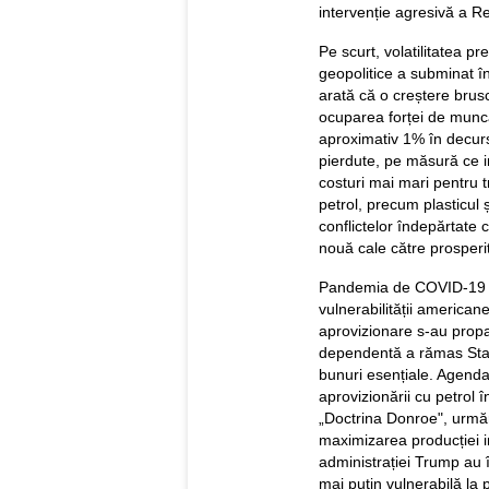
intervenție agresivă a R
Pe scurt, volatilitatea pr
geopolitice a subminat î
arată că o creștere brus
ocuparea forței de munc
aproximativ 1% în decurs
pierdute, pe măsură ce i
costuri mai mari pentru t
petrol, precum plasticul 
conflictelor îndepărtate 
nouă cale către prosperit
Pandemia de COVID-19 a
vulnerabilității american
aprovizionare s-au prop
dependentă a rămas Stat
bunuri esențiale. Agenda
aprovizionării cu petrol
„Doctrina Donroe", urmări
maximizarea producției in
administrației Trump au 
mai puțin vulnerabilă la 