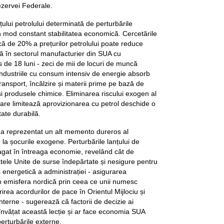
ezervei Federale.
ețului petrolului determinată de perturbările
n mod constant stabilitatea economică. Cercetările
că de 20% a prețurilor petrolului poate reduce
ă în sectorul manufacturier din SUA cu
 de 18 luni - zeci de mii de locuri de muncă
ndustriile cu consum intensiv de energie absorb
ransport, încălzire și materii prime pe bază de
și produsele chimice. Eliminarea riscului exogen al
care limitează aprovizionarea cu petrol deschide o
ate durabilă.
 reprezentat un alt memento dureros al
e la șocurile exogene. Perturbările lanțului de
agat în întreaga economie, revelând cât de
ele Unite de surse îndepărtate și nesigure pentru
 energetică a administrației - asigurarea
 în emisfera nordică prin ceea ce unii numesc
rea acordurilor de pace în Orientul Mijlociu și
terne - sugerează că factorii de decizie ai
învățat această lecție și ar face economia SUA
perturbările externe.