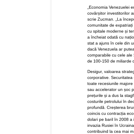
„Economia Venezuelei era
covârșitor investitorilor a
scrie Zucman. „La încep
comunitate de expatriați
cu spitale moderne și ter
a încheiat odată cu națio
stat a ajuns în cele di
dacă Venezuela ar putea a
comparabile cu cele ale 
de 100-150 de miliarde d
Desigur, valoarea strateg
corporative. Securitate
toate recesiunile majore
sau accelerator un șoc p
prețurile și a dus la stag
costurile petrolului în d
profundă. Creșterea brus
coincis cu contracția eco
dolari pe baril în 2008 
invazia Rusiei în Ucraina
contribuind la cea mai mar