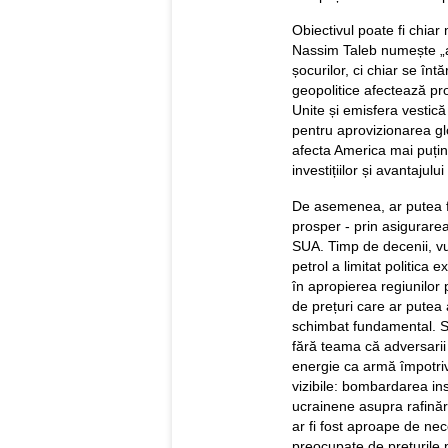
Obiectivul poate fi chia
Nassim Taleb numește „an
șocurilor, ci chiar se în
geopolitice afectează pro
Unite și emisfera vestic
pentru aprovizionarea glo
afecta America mai puțin,
investițiilor și avantajulu
De asemenea, ar putea fa
prosper - prin asigurarea
SUA. Timp de decenii, vul
petrol a limitat politica 
în apropierea regiunilor
de prețuri care ar putea
schimbat fundamental. S
fără teama că adversarii 
energie ca armă împotri
vizibile: bombardarea ins
ucrainene asupra rafinări
ar fi fost aproape de nec
preocupate de prețurile pe