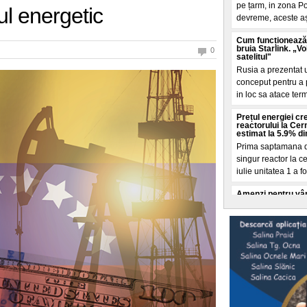
pe țarm, in zona Po
l energetic
devreme, aceste a
Cum funcționează 
bruia Starlink. „V
0
satelitul"
Rusia a prezentat 
conceput pentru a pe
in loc sa atace ter
Prețul energiei c
reactorului la Cer
estimat la 5.9% di
Prima saptamana de
singur reactor la 
iulie unitatea 1 a fo
Amenzi pentru vân
drumului. Unde s-a
producerii unor e
Polițiștii rutieri a
fructe sau celor ca
de sezon, dupa ce
Femeia care a înju
Londra ar fi româ
Femeia de 47 de an
august, in Covent 