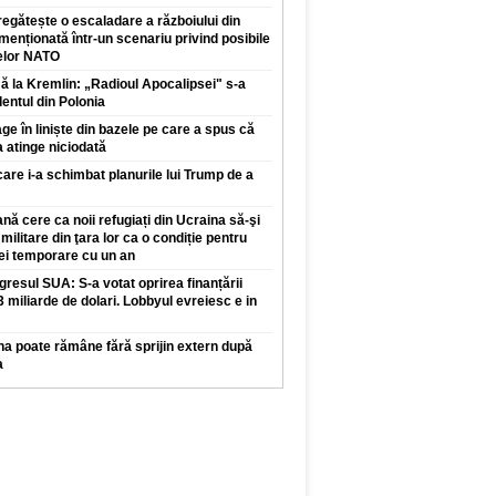
edie 46 de ki
regătește o escaladare a războiului din
enționată într-un scenariu privind posibile
elor NATO
 la Kremlin: „Radioul Apocalipsei" s-a
dentul din Polonia
ge în liniște din bazele pe care a spus că
a atinge niciodată
care i-a schimbat planurile lui Trump de a
ă cere ca noii refugiați din Ucraina să-şi
 militare din ţara lor ca o condiție pentru
iei temporare cu un an
resul SUA: S-a votat oprirea finanțării
,3 miliarde de dolari. Lobbyul evreiesc e in
na poate rămâne fără sprijin extern după
a