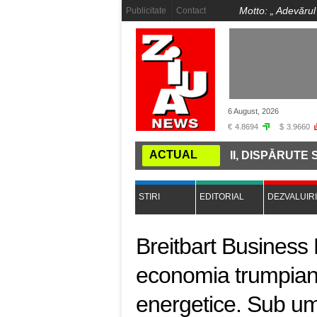
Motto: „
Adevărul
Publicitate
Contact
6 August, 2026
€
4.8694
$
3.9660
ACTUAL
RZISE DE PE ȚĂRMUL DUNĂRII, DISPĂRUTE SUB APE. „
STIRI
EDITORIAL
DEZVALUIRI
Breitbart Business 
economia trumpian
energetice. Sub um