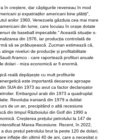
 în creștere, dar câștigurile reveneau în mod
mericani și expatriaților americani bine plătiți",
utul anilor 1960, Venezuela găzduia cea mai mare
 americani din lume, care locuiau în orașe dotate
enuri de baseball impecabile." Această situație s-
nalizarea din 1976, iar producția controlată de
n urmă să se prăbușească. Zucman estimează că,
tinge niveluri de producție și profitabilitate
Saudi Aramco - care raportează profituri anuale
e dolari - miza economică ar fi enormă.
ică reală depășește cu mult profiturile
a energetică este importantă deoarece aproape
 din SUA din 1973 au avut ca factor declanșator
etrolier. Embargoul arab din 1973 a quadruplat
flatie. Revoluția iraniană din 1979 a dublat
ecurs de un an, precipitănd o altă recesiune
că din timpul Războiului din Golf din 1990 a
nomică. Creșterea prețului petrolului la 147 de
a intensificat Marea Recesiune. Recent, în 2022,
 a dus prețul petrolului brut la peste 120 de dolari,
e inflație din ultimii 40 de ani, care a necesitat o