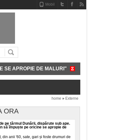
Mobil
OPIE DE MALURI"
CUM FUNCȚIONEAZĂ SISTEMUL CRE
home
»
Externe
A ORA
 de pe țărmul Dunării, dispărute sub ape.
in să împuște pe oricine se apropie de
din anii '60, sate, gari și foste drumuri de