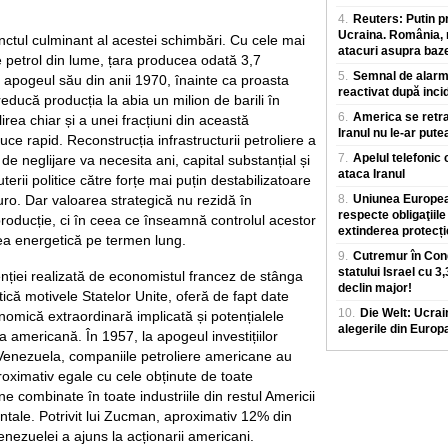
care parcurge in m
4.
Reuters: Putin p
Ucraina. România, m
ctul culminant al acestei schimbări. Cu cele mai
atacuri asupra baz
 petrol din lume, țara producea odată 3,7
5.
Semnal de alarmă
la apogeul său din anii 1970, înainte ca proasta
reactivat după inci
reducă producția la abia un milion de barili în
6.
America se retra
irea chiar și a unei fracțiuni din această
Iranul nu le-ar pute
ce rapid. Reconstrucția infrastructurii petroliere a
7.
Apelul telefonic 
e neglijare va necesita ani, capital substanțial și
ataca Iranul
erii politice către forțe mai puțin destabilizatoare
o. Dar valoarea strategică nu rezidă în
8.
Uniunea European
respecte obligaţiile
producție, ci în ceea ce înseamnă controlul acestor
extinderea protecț
ea energetică pe termen lung.
9.
Cutremur în Cong
statului Israel cu 3
enției realizată de economistul francez de stânga
declin major!
ică motivele Statelor Unite, oferă de fapt date
10.
Die Welt: Ucrai
nomică extraordinară implicată și potențialele
alegerile din Europ
 americană. În 1957, la apogeul investițiilor
Venezuela, companiile petroliere americane au
proximativ egale cu cele obținute de toate
e combinate în toate industriile din restul Americii
ntale. Potrivit lui Zucman, aproximativ 12% din
Venezuelei a ajuns la acționarii americani.