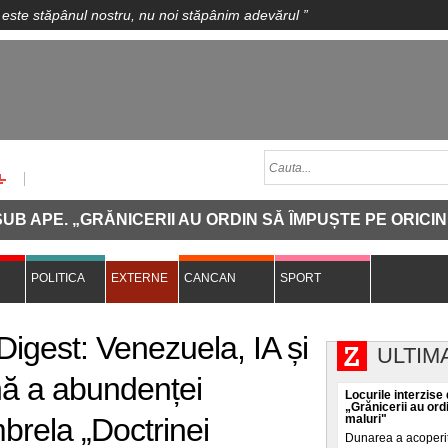
 este stăpânul nostru, nu noi stăpânim adevărul
”
GRĂNICERII AU ORDIN SĂ ÎMPUȘTE PE ORICINE SE APR
POLITICA
EXTERNE
CANCAN
SPORT
Digest: Venezuela, IA și
ULTIM
ă a abundenței
Locurile interzise
„Grănicerii au ord
brela „Doctrinei
maluri"
Dunarea a acoperit, 