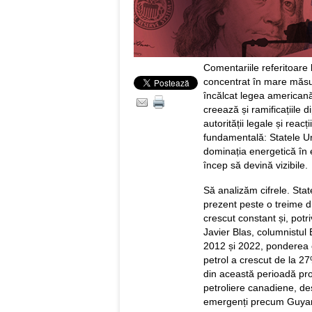
Comentariile referitoare
concentrat în mare măsu
încălcat legea americană
creează și ramificațiile
autorității legale și rea
fundamentală: Statele Uni
dominația energetică în e
încep să devină vizibile.
Să analizăm cifrele. Sta
prezent peste o treime di
crescut constant și, potri
Javier Blas, columnistul 
2012 și 2022, ponderea 
petrol a crescut de la 27
din această perioadă prov
petroliere canadiene, des
emergenți precum Guyana