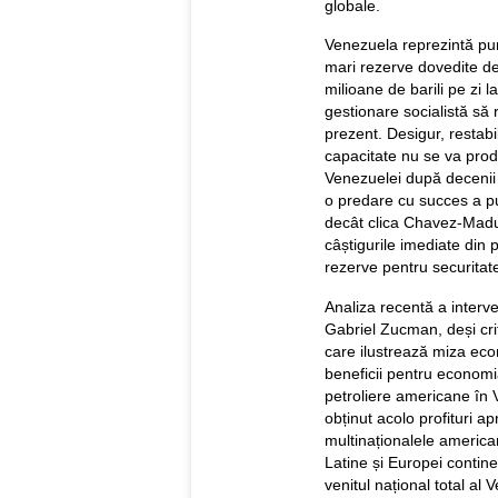
globale.
Venezuela reprezintă pun
mari rezerve dovedite de
milioane de barili pe zi 
gestionare socialistă să 
prezent. Desigur, restabil
capacitate nu se va produ
Venezuelei după decenii d
o predare cu succes a put
decât clica Chavez-Madur
câștigurile imediate din 
rezerve pentru securitat
Analiza recentă a interv
Gabriel Zucman, deși crit
care ilustrează miza eco
beneficii pentru economia
petroliere americane în 
obținut acolo profituri a
multinaționalele american
Latine și Europei contine
venitul național total al 