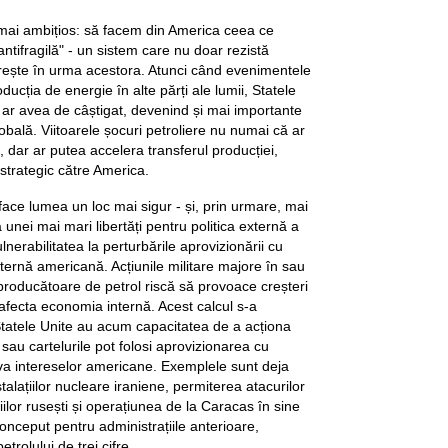
r mai ambițios: să facem din America ceea ce
tifragilă" - un sistem care nu doar rezistă
tărește în urma acestora. Atunci când evenimentele
ducția de energie în alte părți ale lumii, Statele
ă ar avea de câștigat, devenind și mai importante
bală. Viitoarele șocuri petroliere nu numai că ar
 dar ar putea accelera transferul producției,
i strategic către America.
ce lumea un loc mai sigur - și, prin urmare, mai
 unei mai mari libertăți pentru politica externă a
nerabilitatea la perturbările aprovizionării cu
externă americană. Acțiunile militare majore în sau
 producătoare de petrol riscă să provoace creșteri
 afecta economia internă. Acest calcul s-a
tatele Unite au acum capacitatea de a acționa
sau cartelurile pot folosi aprovizionarea cu
va intereselor americane. Exemplele sunt deja
talațiilor nucleare iraniene, permiterea atacurilor
ilor rusești și operațiunea de la Caracas în sine
onceput pentru administrațiile anterioare,
trolului de trei cifre.