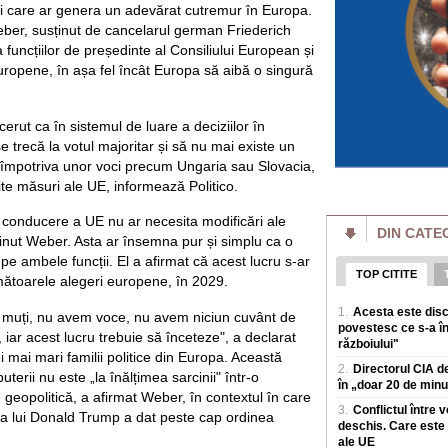
online intr-un succ
i care ar genera un adevărat cutremur în Europa.
ber, susținut de cancelarul german Friederich
Putin pierde bătăl
batjocorit în mod
funcțiilor de președinte al Consiliului European și
Vladimir Putin pier
uropene, în așa fel încât Europa să aibă o singură
miliardar din domen
a dat puține semne
ut ca în sistemul de luare a deciziilor în
Cât de bogate sunt
trecă la votul majoritar și să nu mai existe un
o avere mai mare d
 împotriva unor voci precum Ungaria sau Slovacia,
Cele mai mari averi
prin afaceri care e
ite măsuri ale UE, informează Politico.
povești de succes 
 conducere a UE nu ar necesita modificări ale
DIN CATE
Un eveniment simil
sținut Weber. Asta ar însemna pur și simplu ca o
Rusia: Invazia a m
plăgi" VIDEO
e ambele funcții. El a afirmat că acest lucru s-ar
TOP CITITE
Un fenomen neobișn
ătoarele alegeri europene, în 2029.
de insecte au „inun
1.
Acesta este disc
terenuri agricole v
 muți, nu avem voce, nu avem niciun cuvânt de
povestesc ce s-a în
iar acest lucru trebuie să înceteze", a declarat
războiului"
Al doilea cel mai 
 mai mari familii politice din Europa. Această
agravează. Ce îi 
2.
Directorul CIA de
din ușă în ușă"
terii nu este „la înălțimea sarcinii" într-o
în „doar 20 de minut
Virusul Ebola, car
 geopolitică, a afirmat Weber, în contextul în care
Congo, s-ar putea sa
3.
Conflictul între 
 a lui Donald Trump a dat peste cap ordinea
sanitare, in condiții
deschis. Care este 
ale UE