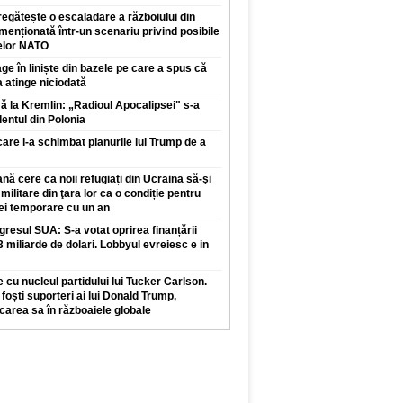
regătește o escaladare a războiului din
enționată într-un scenariu privind posibile
elor NATO
ge în liniște din bazele pe care a spus că
a atinge niciodată
 la Kremlin: „Radioul Apocalipsei" s-a
dentul din Polonia
care i-a schimbat planurile lui Trump de a
ă cere ca noii refugiați din Ucraina să-şi
 militare din ţara lor ca o condiție pentru
iei temporare cu un an
resul SUA: S-a votat oprirea finanțării
,3 miliarde de dolari. Lobbyul evreiesc e in
 cu nucleul partidului lui Tucker Carlson.
foști suporteri ai lui Donald Trump,
carea sa în războaiele globale