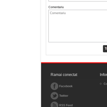
Comentariu
T
Ramai conectat
Info
Co
Facebook
Twitter
RSS Feed