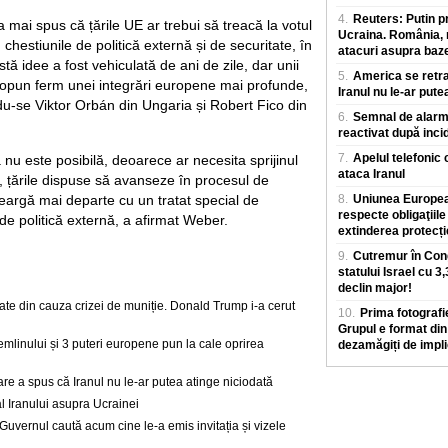
4.
Reuters: Putin p
 mai spus că țările UE ar trebui să treacă la votul
Ucraina. România, m
n chestiunile de politică externă și de securitate, în
atacuri asupra baz
tă idee a fost vehiculată de ani de zile, dar unii
5.
America se retra
 opun ferm unei integrări europene mai profunde,
Iranul nu le-ar pute
u-se Viktor Orbán din Ungaria și Robert Fico din
6.
Semnal de alarmă
reactivat după inci
7.
Apelul telefonic 
nu este posibilă, deoarece ar necesita sprijinul
ataca Iranul
i, țările dispuse să avanseze în procesul de
meargă mai departe cu un tratat special de
8.
Uniunea European
respecte obligaţiile
de politică externă, a afirmat Weber.
extinderea protecț
9.
Cutremur în Cong
statului Israel cu 3
declin major!
nate din cauza crizei de muniție. Donald Trump i-a cerut
10.
Prima fotografie
Grupul e format din 
Kremlinului și 3 puteri europene pun la cale oprirea
dezamăgiți de impli
are a spus că Iranul nu le-ar putea atinge niciodată
al Iranului asupra Ucrainei
: Guvernul caută acum cine le-a emis invitația și vizele