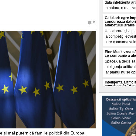
data inteligența ar
in natura, o realiza
Calul orb care im
concurează datori
0
alfabetului Braille
Un cal care și-a pi
la competiții ecves
care concureaza i
Elon Musk vrea să
ce companie a ales 
SpaceX a decis sa c
inteligența artifici
iar planul nu se op
Inteligența artifi
avertizează: "Agenț
ei"
Experții in securit
accelerata a inteli
autoritaților de a o 
Selly a intrat în
doborât de echipa 
Un nou record mondi
litoralul romanesc
 și mai puternică familie politică din Europa,