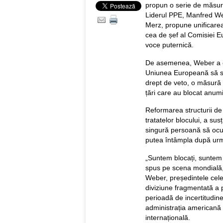
propun o serie de măsur
Liderul PPE, Manfred We
Merz, propune unificarea 
cea de șef al Comisiei E
voce puternică.
De asemenea, Weber a cer
Uniunea Europeană să se 
drept de veto, o măsură
țări care au blocat anum
Reformarea structurii de
tratatelor blocului, a su
singură persoană să ocup
putea întâmpla după urm
„Suntem blocați, suntem
spus pe scena mondială, 
Weber, președintele celei
diviziune fragmentată a pu
perioadă de incertitudine
administrația americană
internațională.