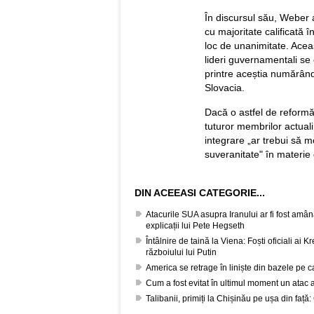
În discursul său, Weber a
cu majoritate calificată î
loc de unanimitate. Aceas
lideri guvernamentali se
printre aceștia numărând
Slovacia.
Dacă o astfel de reformă 
tuturor membrilor actual
integrare „ar trebui să 
suveranitate" în materie 
DIN ACEEASI CATEGORIE...
Atacurile SUA asupra Iranului ar fi fost amâ
explicații lui Pete Hegseth
Întâlnire de taină la Viena: Foști oficiali ai 
războiului lui Putin
America se retrage în liniște din bazele pe c
Cum a fost evitat în ultimul moment un atac 
Talibanii, primiți la Chișinău pe ușa din față