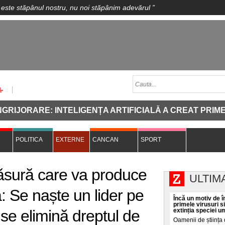
 este stăpânul nostru, nu noi stăpânim adevărul
”
RARE: INTELIGENȚA ARTIFICIALĂ A CREAT PRIMELE VI
POLITICA
EXTERNE
CANCAN
SPORT
ăsură care va produce
ULTIM
: Se naște un lider pe
Încă un motiv de în
primele virusuri s
se elimină dreptul de
extinția speciei 
Oamenii de știința 