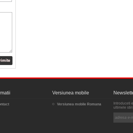
rimite
rmatii
Versiunea mobile
Newslett
Introduceti 
ntact
Versiunea mobile Romana
ultimele sti