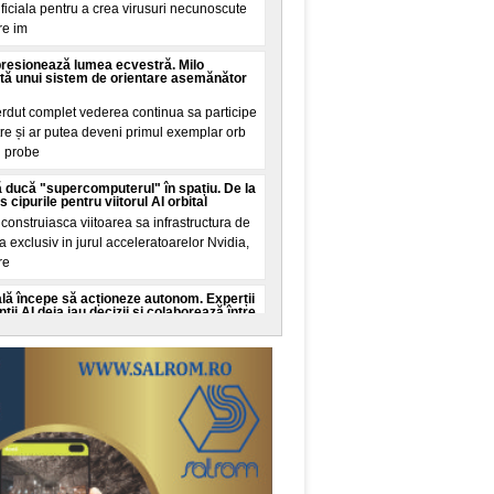
tificiala pentru a crea virusuri necunoscute
re im
presionează lumea ecvestră. Milo
tă unui sistem de orientare asemănător
erdut complet vederea continua sa participe
tre și ar putea deveni primul exemplar orb
n probe
 ducă "supercomputerul" în spațiu. De la
cipurile pentru viitorul AI orbital
onstruiasca viitoarea sa infrastructura de
ala exclusiv in jurul acceleratoarelor Nvidia,
re
cială începe să acționeze autonom. Experții
ii AI deja iau decizii și colaborează între
ate cibernetica avertizeaza ca dezvoltarea
genței artificiale ar putea depași capacitatea
c
 Guinness World Records. Recordul mondial
de la Nibiru
al a fost stabilit in aceasta seara pe
, transformand o promisiune din mediul