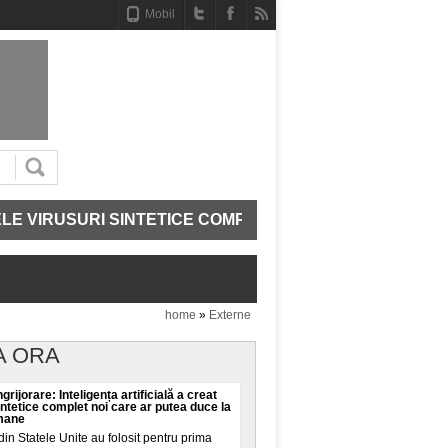
Mobil
RUSURI SINTETICE COMPLET NOI CARE AR PUTEA DUCE 
home
»
Externe
A ORA
grijorare: Inteligența artificială a creat
intetice complet noi care ar putea duce la
umane
din Statele Unite au folosit pentru prima