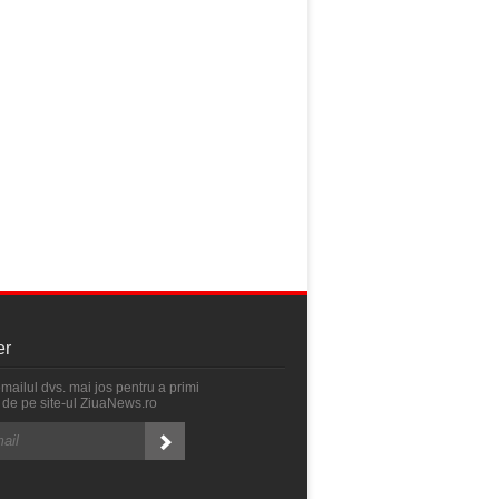
er
emailul dvs. mai jos pentru a primi
ri de pe site-ul ZiuaNews.ro