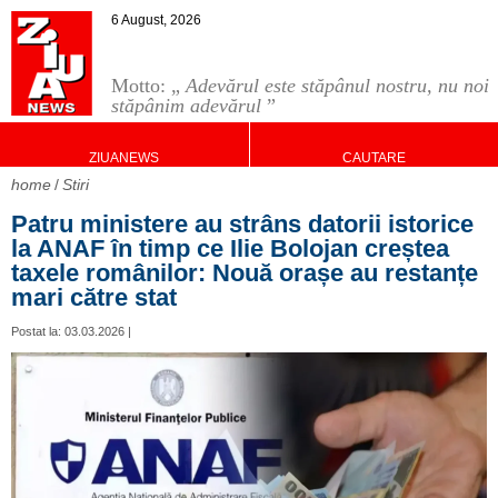
6 August, 2026
Motto: „
Adevărul este stăpânul nostru, nu noi
stăpânim adevărul
”
ZIUANEWS
CAUTARE
home
Stiri
Patru ministere au strâns datorii istorice
la ANAF în timp ce Ilie Bolojan creștea
taxele românilor: Nouă orașe au restanțe
mari către stat
Postat la: 03.03.2026 |