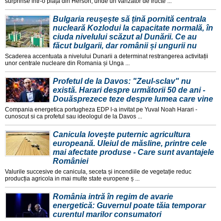
surprinse intr-o piața din Herson, unde un vanzator de fructe ...
Bulgaria reușește să țină pornită centrala
nucleară Kozlodui la capacitate normală, în
ciuda nivelului scăzut al Dunării. Ce au
făcut bulgarii, dar românii și ungurii nu
Scaderea accentuata a nivelului Dunarii a determinat restrangerea activitații
unor centrale nucleare din Romania și Unga ...
Profetul de la Davos: "Zeul-sclav" nu
există. Harari despre următorii 50 de ani -
Douăsprezece teze despre lumea care vine
Compania energetica portugheza EDP l-a invitat pe Yuval Noah Harari -
cunoscut si ca profetul sau ideologul de la Davos ...
Canicula loveşte puternic agricultura
europeană. Uleiul de măsline, printre cele
mai afectate produse - Care sunt avantajele
României
Valurile succesive de canicula, seceta și incendiile de vegetație reduc
producția agricola in mai multe state europene ș ...
România intră în regim de avarie
energetică: Guvernul poate tăia temporar
curentul marilor consumatori