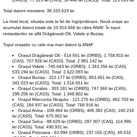
(ORBS), 77.029 lei (CAS), 30.448 lei (CASS). Total: 129.699 lei
Total datorii ministere: 38.333.619 lei
La nivel local, situația este la fel de îngrijorătoare. Nouă orașe au
acumulat datorii totale de 10.914.666 lei către ANAF. În topul
restanțierilor se află Drăgănești-Olt, Videle și Buziaș.
Topul orașelor cu cele mai mari datorii la ANAF
Orașul Drăgănești Olt - 514.501 lei (ORBS), 1.758.815 lei
(CAS), 707.826 lei (CASS). Total: 2.981.142 lei
Orașul Videle - 745.643 lei (ORBS), 1.343.256 lei (CAS),
533.194 lei (CASS). Total: 2.622.093 lei
Orașul Buziaș - 322.177 lei (ORBS), 853.451 lei (CAS),
341.023 lei (CASS). Total: 1.516.651 lei
Orașul Corabia - 303.181 lei (ORBS), 747.365 lei (CAS),
298.256 lei (CASS). Total: 1.348.802 lei
Orașul Miercurea Nirajului - 121.276 lei (ORBS), 462.703 lei
(CAS), 184.937 lei (CASS). Total: 768.916 lei
Orașul Anina - 108.464 lei (ORBS), 406.382 (CAS), 160.216
lei (CASS). Total: 675.062 lei
Orașul Solca - 88.629 lei (ORBS), 287.307 (CAS), 114.995
lei (CASS). Total: 490.931 lei
Orașul Potcoava - 63.994 (ORBS), 237.155 (CAS), 49.532