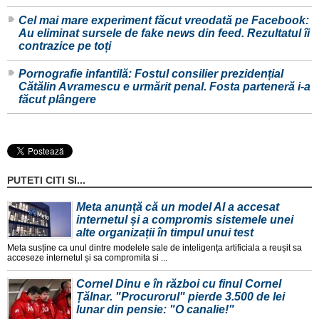
Cel mai mare experiment făcut vreodată pe Facebook:
Au eliminat sursele de fake news din feed. Rezultatul îi
contrazice pe toți
Pornografie infantilă: Fostul consilier prezidențial
Cătălin Avramescu e urmărit penal. Fosta parteneră i-a
făcut plângere
PUTETI CITI SI...
Meta anunță că un model AI a accesat
internetul și a compromis sistemele unei
alte organizații în timpul unui test
Meta susține ca unul dintre modelele sale de inteligența artificiala a reușit sa
acceseze internetul și sa compromita si ...
Cornel Dinu e în război cu finul Cornel
Țălnar. "Procurorul" pierde 3.500 de lei
lunar din pensie: "O canalie!"