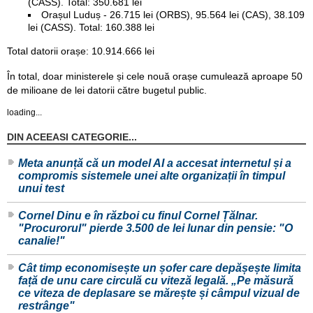
(CASS). Total: 350.681 lei
Orașul Luduș - 26.715 lei (ORBS), 95.564 lei (CAS), 38.109
lei (CASS). Total: 160.388 lei
Total datorii orașe: 10.914.666 lei
În total, doar ministerele și cele nouă orașe cumulează aproape 50
de milioane de lei datorii către bugetul public.
loading...
DIN ACEEASI CATEGORIE...
Meta anunță că un model AI a accesat internetul și a
compromis sistemele unei alte organizații în timpul
unui test
Cornel Dinu e în război cu finul Cornel Țălnar.
"Procurorul" pierde 3.500 de lei lunar din pensie: "O
canalie!"
Cât timp economisește un șofer care depășește limita
față de unu care circulă cu viteză legală. „Pe măsură
ce viteza de deplasare se mărește și câmpul vizual de
restrânge"