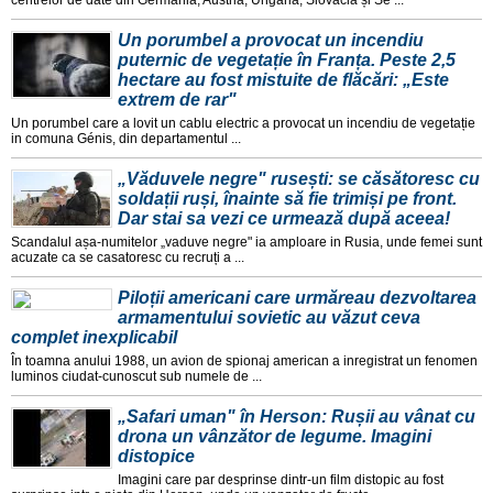
Un porumbel a provocat un incendiu
puternic de vegetație în Franța. Peste 2,5
hectare au fost mistuite de flăcări: „Este
extrem de rar"
Un porumbel care a lovit un cablu electric a provocat un incendiu de vegetație
in comuna Génis, din departamentul ...
„Văduvele negre" rusești: se căsătoresc cu
soldații ruși, înainte să fie trimiși pe front.
Dar stai sa vezi ce urmează după aceea!
Scandalul așa-numitelor „vaduve negre" ia amploare in Rusia, unde femei sunt
acuzate ca se casatoresc cu recruți a ...
Piloții americani care urmăreau dezvoltarea
armamentului sovietic au văzut ceva
complet inexplicabil
În toamna anului 1988, un avion de spionaj american a inregistrat un fenomen
luminos ciudat-cunoscut sub numele de ...
„Safari uman" în Herson: Rușii au vânat cu
drona un vânzător de legume. Imagini
distopice
Imagini care par desprinse dintr-un film distopic au fost