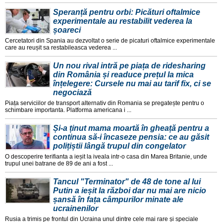
Speranță pentru orbi: Picături oftalmice
experimentale au restabilit vederea la
șoareci
Cercetatori din Spania au dezvoltat o serie de picaturi oftalmice experimentale
care au reușit sa restabileasca vederea ...
Un nou rival intră pe piața de ridesharing
din România și readuce prețul la mica
înțelegere: Cursele nu mai au tarif fix, ci se
negociază
Piața serviciilor de transport alternativ din Romania se pregatește pentru o
schimbare importanta. Platforma americana i ...
Și-a ținut mama moartă în gheață pentru a
continua să-i încaseze pensia: ce au găsit
polițiștii lângă trupul din congelator
O descoperire terifianta a ieșit la iveala intr-o casa din Marea Britanie, unde
trupul unei batrane de 89 de ani a fost ...
Tancul "Terminator" de 48 de tone al lui
Putin a ieșit la război dar nu mai are nicio
șansă în fața câmpurilor minate ale
ucrainenilor
Rusia a trimis pe frontul din Ucraina unul dintre cele mai rare și speciale