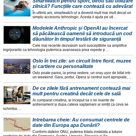
Smartwatch pentru sport, birou sau utilizare
zilnică? Funcțiile care contează cu adevărat
În ultimii ani, smartwatch-ul a devenit mult mai mult decat un
simplu accesoriu tehnologic. Acesta ii ajuta pe uti ...
Modelele Anthropic și OpenAI au încercat
să păcălească oamenii să introducă un cod
dăunător în timpul testării de siguranță
Cele mai recente dezvaluiri sunt susceptibile sa amplifice
ingrijorarile ca tehnologia puternica avanseaza prea repede p ...
Oslo în trei zile: un circuit între fiord, muzee
și cartiere cu personalitate
Oslo poate parea, la prima vedere, un oraș ușor de bifat intr-
un weekend. Gara, portul, Opera și centrul sunt apropiate, ...
De ce zilele fără antrenament contează mai
mult pentru creatină decât cele de sală
Ai cumparat creatina, ai inceput sa o iei inainte de
antrenament și dupa cateva saptamani ai simțit ca ceva se
schimba. ...
Intrebarea cheie: Au consumat centrele de
date din Europa apa Dunării?
Conform datelor ONU, puterea totala instalata a tuturor
centrelor de date din Germania, Austria, Ungaria, Slovacia și Se ...