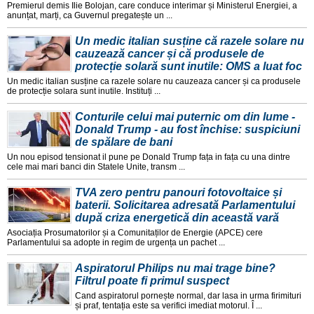
Premierul demis Ilie Bolojan, care conduce interimar și Ministerul Energiei, a
anunțat, marți, ca Guvernul pregatește un ...
Un medic italian susține că razele solare nu
cauzează cancer și că produsele de
protecție solară sunt inutile: OMS a luat foc
Un medic italian susține ca razele solare nu cauzeaza cancer și ca produsele
de protecție solara sunt inutile. Instituți ...
Conturile celui mai puternic om din lume -
Donald Trump - au fost închise: suspiciuni
de spălare de bani
Un nou episod tensionat il pune pe Donald Trump fața in fața cu una dintre
cele mai mari banci din Statele Unite, transm ...
TVA zero pentru panouri fotovoltaice și
baterii. Solicitarea adresată Parlamentului
după criza energetică din această vară
Asociația Prosumatorilor și a Comunitaților de Energie (APCE) cere
Parlamentului sa adopte in regim de urgența un pachet ...
Aspiratorul Philips nu mai trage bine?
Filtrul poate fi primul suspect
Cand aspiratorul pornește normal, dar lasa in urma firimituri
și praf, tentația este sa verifici imediat motorul. Î ...