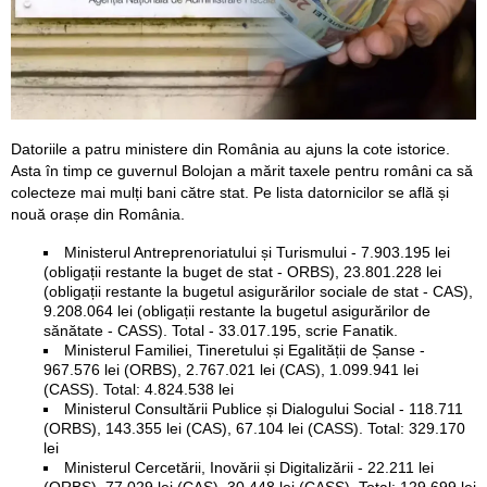
Datoriile a patru ministere din România au ajuns la cote istorice.
Asta în timp ce guvernul Bolojan a mărit taxele pentru români ca să
colecteze mai mulți bani către stat. Pe lista datornicilor se află și
nouă orașe din România.
Ministerul Antreprenoriatului și Turismului - 7.903.195 lei
(obligații restante la buget de stat - ORBS), 23.801.228 lei
(obligații restante la bugetul asigurărilor sociale de stat - CAS),
9.208.064 lei (obligații restante la bugetul asigurărilor de
sănătate - CASS). Total - 33.017.195, scrie Fanatik.
Ministerul Familiei, Tineretului și Egalității de Șanse -
967.576 lei (ORBS), 2.767.021 lei (CAS), 1.099.941 lei
(CASS). Total: 4.824.538 lei
Ministerul Consultării Publice și Dialogului Social - 118.711
(ORBS), 143.355 lei (CAS), 67.104 lei (CASS). Total: 329.170
lei
Ministerul Cercetării, Inovării și Digitalizării - 22.211 lei