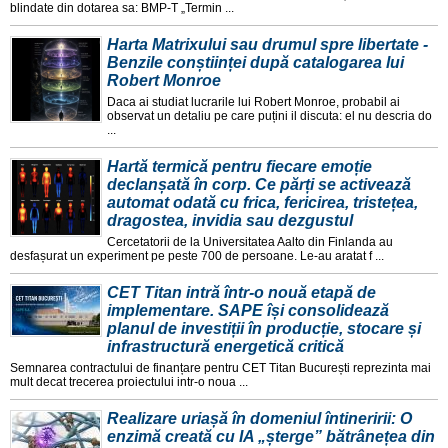
blindate din dotarea sa: BMP-T „Termin ...
Harta Matrixului sau drumul spre libertate -
Benzile conștiinței după catalogarea lui
Robert Monroe
Daca ai studiat lucrarile lui Robert Monroe, probabil ai
observat un detaliu pe care puțini il discuta: el nu descria do
...
Hartă termică pentru fiecare emoție
declanșată în corp. Ce părți se activează
automat odată cu frica, fericirea, tristețea,
dragostea, invidia sau dezgustul
Cercetatorii de la Universitatea Aalto din Finlanda au
desfașurat un experiment pe peste 700 de persoane. Le-au aratat f ...
CET Titan intră într-o nouă etapă de
implementare. SAPE își consolidează
planul de investiții în producție, stocare și
infrastructură energetică critică
Semnarea contractului de finanțare pentru CET Titan București reprezinta mai
mult decat trecerea proiectului intr-o noua ...
Realizare uriașă în domeniul întineririi: O
enzimă creată cu IA „șterge” bătrânețea din