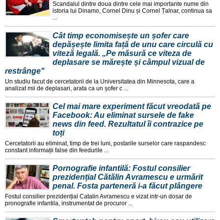
Scandalul dintre doua dintre cele mai importante nume din
istoria lui Dinamo, Cornel Dinu și Cornel Țalnar, continua sa
...
Cât timp economisește un șofer care
depășește limita față de unu care circulă cu
viteză legală. „Pe măsură ce viteza de
deplasare se mărește și câmpul vizual de
restrânge"
Un studiu facut de cercetatorii de la Universitatea din Minnesota, care a
analizat mii de deplasari, arata ca un șofer c ...
Cel mai mare experiment făcut vreodată pe
Facebook: Au eliminat sursele de fake
news din feed. Rezultatul îi contrazice pe
toți
Cercetatorii au eliminat, timp de trei luni, postarile surselor care raspandesc
constant informații false din feedurile ...
Pornografie infantilă: Fostul consilier
prezidențial Cătălin Avramescu e urmărit
penal. Fosta parteneră i-a făcut plângere
Fostul consilier prezidențial Catalin Avramescu e vizat intr-un dosar de
pronografie infantila, instrumentat de procuror ...