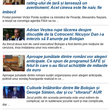
rating-ului de țară și lansează un
avertisment: Acel cineva este fie naiv, fie
imbecil
Fostul premier Victor Ponta susține ca ministrul de Finanțe, Alexandru Nazare,
a reușit sa convinga agenția Fitch sa nu ...
Adrian Veștea rupe tăcerea despre
discuțiile de la Cotroceni: Nicușor Dan i-a
interzis să îl anunțe pe Bolojan
Au trecut doua luni de cand executivul Bolojan a fost demis prin moțiune de
cenzura, insa instalarea unui nou executiv e ...
Aproape jumătate dintre români vor alegeri
anticipate. Ce spun de programul SAFE și
felul în care s-au făcut achizițiile de miliarde
de euro
Aproape jumatate dintre romani susțin organizarea unor alegeri anticipate,
potrivit unui sondaj Avangarde realizat in co ...
Culisele întâlnirilor dintre Ilie Bolojan și
George Simion, dar și cu "sforarul" AUR
Jocul politic din aceasta perioada este unul extrem de
complicat, iar in subterane jocurile sunt și mai complicate,
dar ...