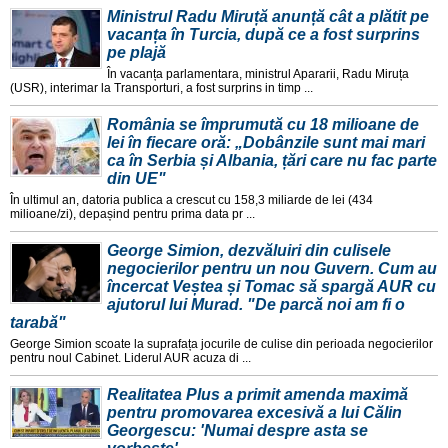
Ministrul Radu Miruță anunță cât a plătit pe
vacanța în Turcia, după ce a fost surprins
pe plajă
În vacanța parlamentara, ministrul Apararii, Radu Miruța
(USR), interimar la Transporturi, a fost surprins in timp ...
România se împrumută cu 18 milioane de
lei în fiecare oră: „Dobânzile sunt mai mari
ca în Serbia și Albania, țări care nu fac parte
din UE"
În ultimul an, datoria publica a crescut cu 158,3 miliarde de lei (434
milioane/zi), depașind pentru prima data pr ...
George Simion, dezvăluiri din culisele
negocierilor pentru un nou Guvern. Cum au
încercat Veștea și Tomac să spargă AUR cu
ajutorul lui Murad. "De parcă noi am fi o
tarabă"
George Simion scoate la suprafața jocurile de culise din perioada negocierilor
pentru noul Cabinet. Liderul AUR acuza di ...
Realitatea Plus a primit amenda maximă
pentru promovarea excesivă a lui Călin
Georgescu: 'Numai despre asta se