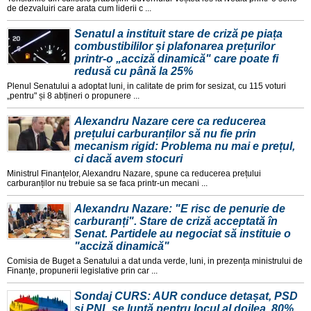
de dezvaluiri care arata cum liderii c ...
Senatul a instituit stare de criză pe piața
combustibililor și plafonarea prețurilor
printr-o „acciză dinamică" care poate fi
redusă cu până la 25%
Plenul Senatului a adoptat luni, in calitate de prim for sesizat, cu 115 voturi
„pentru" și 8 abțineri o propunere ...
Alexandru Nazare cere ca reducerea
prețului carburanților să nu fie prin
mecanism rigid: Problema nu mai e prețul,
ci dacă avem stocuri
Ministrul Finanțelor, Alexandru Nazare, spune ca reducerea prețului
carburanților nu trebuie sa se faca printr-un mecani ...
Alexandru Nazare: "E risc de penurie de
carburanți". Stare de criză acceptată în
Senat. Partidele au negociat să instituie o
"acciză dinamică"
Comisia de Buget a Senatului a dat unda verde, luni, in prezența ministrului de
Finanțe, propunerii legislative prin car ...
Sondaj CURS: AUR conduce detașat, PSD
și PNL se luptă pentru locul al doilea. 80%