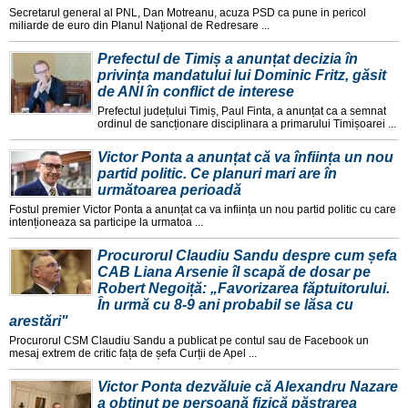
Secretarul general al PNL, Dan Motreanu, acuza PSD ca pune in pericol
miliarde de euro din Planul Național de Redresare ...
Prefectul de Timiș a anunțat decizia în
privința mandatului lui Dominic Fritz, găsit
de ANI în conflict de interese
Prefectul județului Timiș, Paul Finta, a anunțat ca a semnat
ordinul de sancționare disciplinara a primarului Timișoarei ...
Victor Ponta a anunțat că va înființa un nou
partid politic. Ce planuri mari are în
următoarea perioadă
Fostul premier Victor Ponta a anunțat ca va inființa un nou partid politic cu care
intenționeaza sa participe la urmatoa ...
Procurorul Claudiu Sandu despre cum șefa
CAB Liana Arsenie îl scapă de dosar pe
Robert Negoiță: „Favorizarea făptuitorului.
În urmă cu 8-9 ani probabil se lăsa cu
arestări"
Procurorul CSM Claudiu Sandu a publicat pe contul sau de Facebook un
mesaj extrem de critic fața de șefa Curții de Apel ...
Victor Ponta dezvăluie că Alexandru Nazare
a obținut pe persoană fizică păstrarea