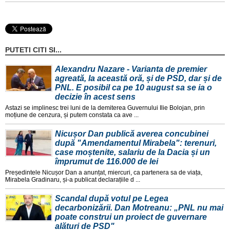
PUTETI CITI SI...
Alexandru Nazare - Varianta de premier
agreată, la această oră, și de PSD, dar și de
PNL. E posibil ca pe 10 august sa se ia o
decizie în acest sens
Astazi se implinesc trei luni de la demiterea Guvernului Ilie Bolojan, prin
moțiune de cenzura, și putem constata ca ave ...
Nicușor Dan publică averea concubinei
după "Amendamentul Mirabela": terenuri,
case moștenite, salariu de la Dacia și un
împrumut de 116.000 de lei
Președintele Nicușor Dan a anunțat, miercuri, ca partenera sa de viața,
Mirabela Gradinaru, și-a publicat declarațiile d ...
Scandal după votul pe Legea
decarbonizării. Dan Motreanu: „PNL nu mai
poate construi un proiect de guvernare
alături de PSD"