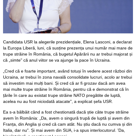
Candidata USR la alegerile prezidențiale, Elena Lasconi, a declarat
la Europa Liberă, luni, că susține prezența unui număr mai mare de
trupe străine în România, că bugetul Apărării nu ar trebui majorat și
că „simte" că anul viitor se va ajunge la pace în Ucraina.
„Cred că e foarte important, având totuși în vedere acest război din
Ucraina, ar trebui în zona navală consolidate lucruri, acolo ar trebui
să investim mai mulți bani. Și cred că ar fi grozav dacă am avea
mai multe trupe străine în România, pentru că e demonstrat că în
țările în care au existat trupe străine NATO pregătite de luptă,
acelea nu au fost niciodată atacate", a explicat șefa USR.
Ea s-a bâlbâit când a fost chestionată dacă știe câte trupe străine
avem în România: „Da, avem o singură trupă de luptă și avem din
Franța, din Anglia și cred că cam atât. Nu știu dacă nu cumva și din
Italia, dar nu". Și mai avem din SUA, i-a spus interlocutorul. 'Da,