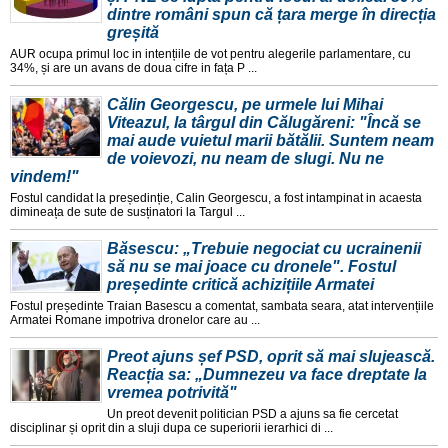
dintre români spun că țara merge în direcția
greșită
AUR ocupa primul loc in intențiile de vot pentru alegerile parlamentare, cu
34%, și are un avans de doua cifre in fața P ...
Călin Georgescu, pe urmele lui Mihai
Viteazul, la târgul din Călugăreni: "Încă se
mai aude vuietul marii bătălii. Suntem neam
de voievozi, nu neam de slugi. Nu ne
vindem!"
Fostul candidat la președinție, Calin Georgescu, a fost intampinat in acaesta
dimineața de sute de susținatori la Targul ...
Băsescu: „Trebuie negociat cu ucrainenii
să nu se mai joace cu dronele". Fostul
președinte critică achizițiile Armatei
Fostul președinte Traian Basescu a comentat, sambata seara, atat intervențiile
Armatei Romane impotriva dronelor care au ...
Preot ajuns șef PSD, oprit să mai slujească.
Reacția sa: „Dumnezeu va face dreptate la
vremea potrivită"
Un preot devenit politician PSD a ajuns sa fie cercetat
disciplinar și oprit din a sluji dupa ce superiorii ierarhici di ...