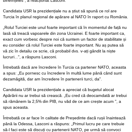
bineînțeles", a reacționat Lasconi.
Candidata USR la prezidențiale nu a știut să spună ce rol are
Turcia în planul regional de apărare al NATO în raport cu România.
„Rolul Turciei este unul foarte important că în momentul de față nu
lasă să treacă vapoarele din zona Ucrainei. E foarte important ca,
exact cum vorbesc despre noi că suntem un factor de stabilitate și
eu consider că rolul Turciei este foarte important. Nu aș putea să
vă zic în detaliu ce scrie, că probabil dvs. v-ați gândit la niște
lucruri...", a răspuns Lasconi.
Întrebată dacă are încredere în Turcia ca partener NATO, aceasta
a spus: „Eu pornesc cu încredere în multă lume până când sunt
dezamăgită, dar am încredere în partenerii turci, da".
Candidata USR la prezidențiale a apreciat că bugetul alocat
Apărării nu ar trebui să crească. „Eu cred că deocamdată ar trebui
să rămânem la 2,5% din PIB, nu văd de ce am crește acum ", a
spus aceasta.
Întrebată ce ar face în calitate de Președinte dacă rușii înaintează
până la Odessa, Lasconi a răspuns: „Primul lucru pe care trebuie
să-l faci este să discuți cu partenerii NATO, pe urmă să convoci