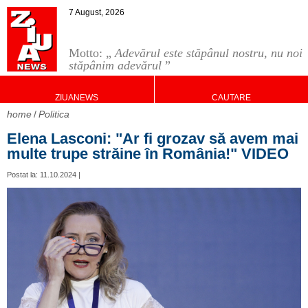
7 August, 2026
Motto: „
Adevărul este stăpânul nostru, nu noi
stăpânim adevărul
”
ZIUANEWS
CAUTARE
home
Politica
Elena Lasconi: "Ar fi grozav să avem mai
multe trupe străine în România!" VIDEO
Postat la: 11.10.2024 |