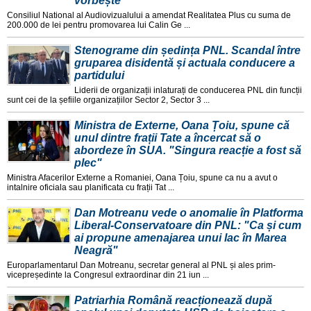
vorbește'
Consiliul National al Audiovizualului a amendat Realitatea Plus cu suma de
200.000 de lei pentru promovarea lui Calin Ge ...
Stenograme din ședința PNL. Scandal între
gruparea disidentă și actuala conducere a
partidului
Liderii de organizații inlaturați de conducerea PNL din funcții
sunt cei de la șefiile organizațiilor Sector 2, Sector 3 ...
Ministra de Externe, Oana Țoiu, spune că
unul dintre frații Tate a încercat să o
abordeze în SUA. "Singura reacție a fost să
plec"
Ministra Afacerilor Externe a Romaniei, Oana Țoiu, spune ca nu a avut o
intalnire oficiala sau planificata cu frații Tat ...
Dan Motreanu vede o anomalie în Platforma
Liberal-Conservatoare din PNL: "Ca și cum
ai propune amenajarea unui lac în Marea
Neagră"
Europarlamentarul Dan Motreanu, secretar general al PNL și ales prim-
vicepreședinte la Congresul extraordinar din 21 iun ...
Patriarhia Română reacționează după