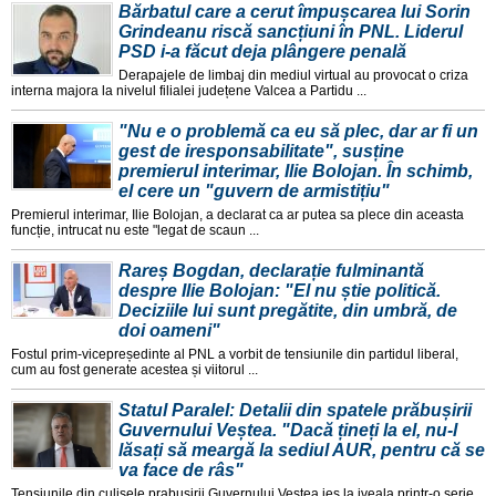
Bărbatul care a cerut împușcarea lui Sorin
Grindeanu riscă sancțiuni în PNL. Liderul
PSD i-a făcut deja plângere penală
Derapajele de limbaj din mediul virtual au provocat o criza
interna majora la nivelul filialei județene Valcea a Partidu ...
"Nu e o problemă ca eu să plec, dar ar fi un
gest de iresponsabilitate", susține
premierul interimar, Ilie Bolojan. În schimb,
el cere un "guvern de armistițiu"
Premierul interimar, Ilie Bolojan, a declarat ca ar putea sa plece din aceasta
funcție, intrucat nu este "legat de scaun ...
Rareș Bogdan, declarație fulminantă
despre Ilie Bolojan: "El nu știe politică.
Deciziile lui sunt pregătite, din umbră, de
doi oameni"
Fostul prim-vicepreședinte al PNL a vorbit de tensiunile din partidul liberal,
cum au fost generate acestea și viitorul ...
Statul Paralel: Detalii din spatele prăbușirii
Guvernului Veștea. "Dacă țineți la el, nu-l
lăsați să meargă la sediul AUR, pentru că se
va face de râs"
Tensiunile din culisele prabușirii Guvernului Veștea ies la iveala printr-o serie