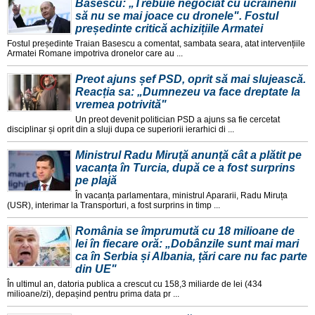
Băsescu: „Trebuie negociat cu ucrainenii
să nu se mai joace cu dronele". Fostul
președinte critică achizițiile Armatei
Fostul președinte Traian Basescu a comentat, sambata seara, atat intervențiile
Armatei Romane impotriva dronelor care au ...
Preot ajuns șef PSD, oprit să mai slujească.
Reacția sa: „Dumnezeu va face dreptate la
vremea potrivită"
Un preot devenit politician PSD a ajuns sa fie cercetat
disciplinar și oprit din a sluji dupa ce superiorii ierarhici di ...
Ministrul Radu Miruță anunță cât a plătit pe
vacanța în Turcia, după ce a fost surprins
pe plajă
În vacanța parlamentara, ministrul Apararii, Radu Miruța
(USR), interimar la Transporturi, a fost surprins in timp ...
România se împrumută cu 18 milioane de
lei în fiecare oră: „Dobânzile sunt mai mari
ca în Serbia și Albania, țări care nu fac parte
din UE"
În ultimul an, datoria publica a crescut cu 158,3 miliarde de lei (434
milioane/zi), depașind pentru prima data pr ...