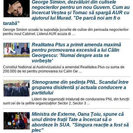
George Simion, dezvăluiri din culisele
negocierilor pentru un nou Guvern. Cum au
încercat Veștea și Tomac să spargă AUR cu
ajutorul lui Murad. "De parcă noi am fi o
tarabă"
George Simion scoate la suprafața jocurile de culise din perioada negocierilor
pentru noul Cabinet. Liderul AUR acuza di ...
Realitatea Plus a primit amenda maximă
pentru promovarea excesivă a lui Călin
Georgescu: 'Numai despre asta se
vorbește'
Consiliul National al Audiovizualului a amendat Realitatea Plus cu suma de
200.000 de lei pentru promovarea lui Calin Ge ...
Stenograme din ședința PNL. Scandal între
gruparea disidentă și actuala conducere a
partidului
Liderii de organizații inlaturați de conducerea PNL din funcții
sunt cei de la șefiile organizațiilor Sector 2, Sector 3 ...
Ministra de Externe, Oana Țoiu, spune că
unul dintre frații Tate a încercat să o
abordeze în SUA. "Singura reacție a fost să
plec"