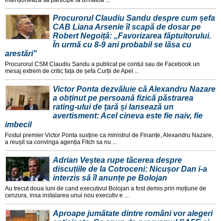
intenționeaza sa participe la urmatoa ...
Procurorul Claudiu Sandu despre cum șefa
CAB Liana Arsenie îl scapă de dosar pe
Robert Negoiță: „Favorizarea făptuitorului.
În urmă cu 8-9 ani probabil se lăsa cu
arestări"
Procurorul CSM Claudiu Sandu a publicat pe contul sau de Facebook un
mesaj extrem de critic fața de șefa Curții de Apel ...
Victor Ponta dezvăluie că Alexandru Nazare
a obținut pe persoană fizică păstrarea
rating-ului de țară și lansează un
avertisment: Acel cineva este fie naiv, fie
imbecil
Fostul premier Victor Ponta susține ca ministrul de Finanțe, Alexandru Nazare,
a reușit sa convinga agenția Fitch sa nu ...
Adrian Veștea rupe tăcerea despre
discuțiile de la Cotroceni: Nicușor Dan i-a
interzis să îl anunțe pe Bolojan
Au trecut doua luni de cand executivul Bolojan a fost demis prin moțiune de
cenzura, insa instalarea unui nou executiv e ...
Aproape jumătate dintre români vor alegeri