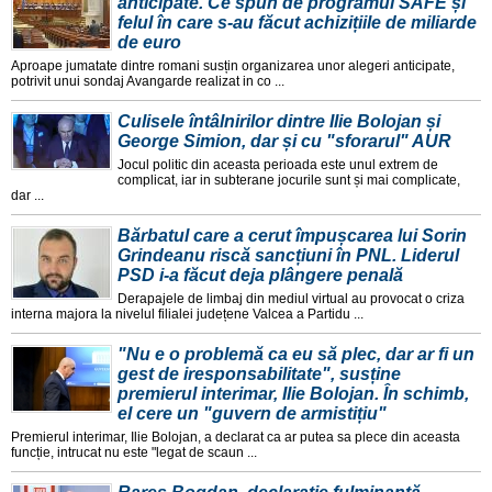
anticipate. Ce spun de programul SAFE și
felul în care s-au făcut achizițiile de miliarde
de euro
Aproape jumatate dintre romani susțin organizarea unor alegeri anticipate,
potrivit unui sondaj Avangarde realizat in co ...
Culisele întâlnirilor dintre Ilie Bolojan și
George Simion, dar și cu "sforarul" AUR
Jocul politic din aceasta perioada este unul extrem de
complicat, iar in subterane jocurile sunt și mai complicate,
dar ...
Bărbatul care a cerut împușcarea lui Sorin
Grindeanu riscă sancțiuni în PNL. Liderul
PSD i-a făcut deja plângere penală
Derapajele de limbaj din mediul virtual au provocat o criza
interna majora la nivelul filialei județene Valcea a Partidu ...
"Nu e o problemă ca eu să plec, dar ar fi un
gest de iresponsabilitate", susține
premierul interimar, Ilie Bolojan. În schimb,
el cere un "guvern de armistițiu"
Premierul interimar, Ilie Bolojan, a declarat ca ar putea sa plece din aceasta
funcție, intrucat nu este "legat de scaun ...