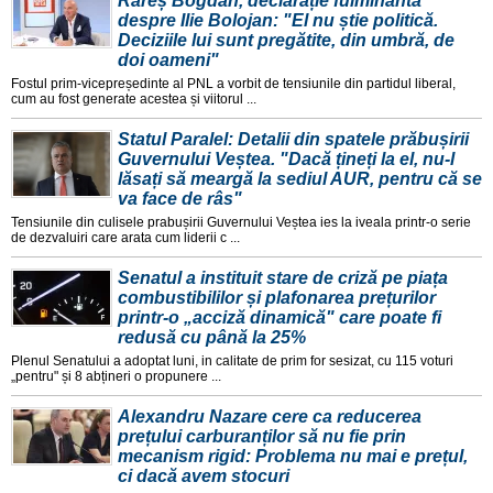
Rareș Bogdan, declarație fulminantă
despre Ilie Bolojan: "El nu știe politică.
Deciziile lui sunt pregătite, din umbră, de
doi oameni"
Fostul prim-vicepreședinte al PNL a vorbit de tensiunile din partidul liberal,
cum au fost generate acestea și viitorul ...
Statul Paralel: Detalii din spatele prăbușirii
Guvernului Veștea. "Dacă țineți la el, nu-l
lăsați să meargă la sediul AUR, pentru că se
va face de râs"
Tensiunile din culisele prabușirii Guvernului Veștea ies la iveala printr-o serie
de dezvaluiri care arata cum liderii c ...
Senatul a instituit stare de criză pe piața
combustibililor și plafonarea prețurilor
printr-o „acciză dinamică" care poate fi
redusă cu până la 25%
Plenul Senatului a adoptat luni, in calitate de prim for sesizat, cu 115 voturi
„pentru" și 8 abțineri o propunere ...
Alexandru Nazare cere ca reducerea
prețului carburanților să nu fie prin
mecanism rigid: Problema nu mai e prețul,
ci dacă avem stocuri