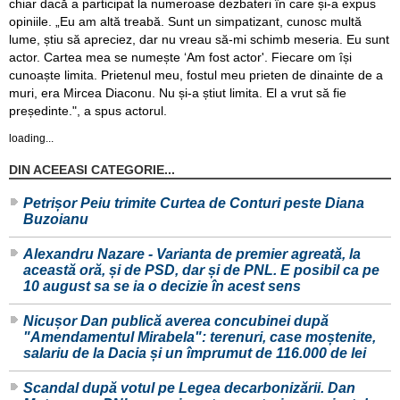
chiar dacă a participat la numeroase dezbateri în care și-a expus
opiniile. „Eu am altă treabă. Sunt un simpatizant, cunosc multă
lume, știu să apreciez, dar nu vreau să-mi schimb meseria. Eu sunt
actor. Cartea mea se numește ‘Am fost actor'. Fiecare om își
cunoaște limita. Prietenul meu, fostul meu prieten de dinainte de a
muri, era Mircea Diaconu. Nu și-a știut limita. El a vrut să fie
președinte.", a spus actorul.
loading...
DIN ACEEASI CATEGORIE...
Petrișor Peiu trimite Curtea de Conturi peste Diana
Buzoianu
Alexandru Nazare - Varianta de premier agreată, la
această oră, și de PSD, dar și de PNL. E posibil ca pe
10 august sa se ia o decizie în acest sens
Nicușor Dan publică averea concubinei după
"Amendamentul Mirabela": terenuri, case moștenite,
salariu de la Dacia și un împrumut de 116.000 de lei
Scandal după votul pe Legea decarbonizării. Dan