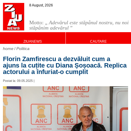
8 August, 2026
Motto: „
Adevărul este stăpânul nostru, nu noi
stăpânim adevărul
”
ZIUANEWS
CAUTARE
home
Politica
Florin Zamfirescu a dezvăluit cum a
ajuns la cuțite cu Diana Șoșoacă. Replica
actorului a înfuriat-o cumplit
Postat la: 09.05.2025 |