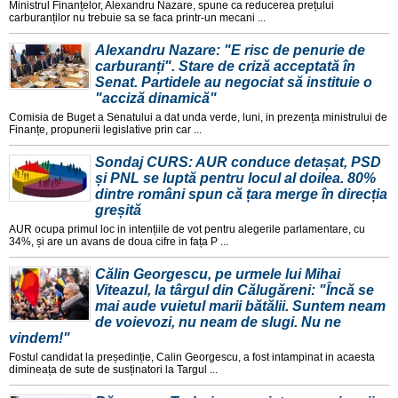
Ministrul Finanțelor, Alexandru Nazare, spune ca reducerea prețului
carburanților nu trebuie sa se faca printr-un mecani ...
Alexandru Nazare: "E risc de penurie de
carburanți". Stare de criză acceptată în
Senat. Partidele au negociat să instituie o
"acciză dinamică"
Comisia de Buget a Senatului a dat unda verde, luni, in prezența ministrului de
Finanțe, propunerii legislative prin car ...
Sondaj CURS: AUR conduce detașat, PSD
și PNL se luptă pentru locul al doilea. 80%
dintre români spun că țara merge în direcția
greșită
AUR ocupa primul loc in intențiile de vot pentru alegerile parlamentare, cu
34%, și are un avans de doua cifre in fața P ...
Călin Georgescu, pe urmele lui Mihai
Viteazul, la târgul din Călugăreni: "Încă se
mai aude vuietul marii bătălii. Suntem neam
de voievozi, nu neam de slugi. Nu ne
vindem!"
Fostul candidat la președinție, Calin Georgescu, a fost intampinat in acaesta
dimineața de sute de susținatori la Targul ...