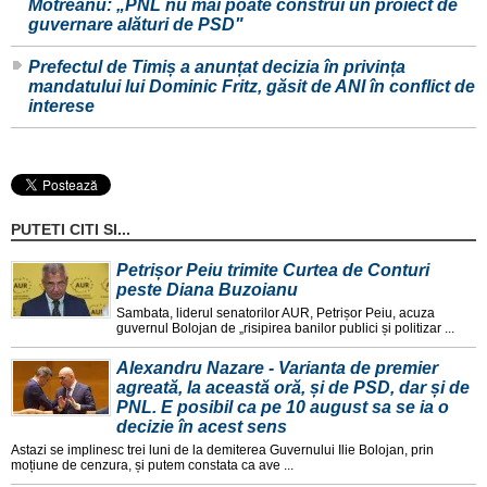
Motreanu: „PNL nu mai poate construi un proiect de
guvernare alături de PSD"
Prefectul de Timiș a anunțat decizia în privința
mandatului lui Dominic Fritz, găsit de ANI în conflict de
interese
PUTETI CITI SI...
Petrișor Peiu trimite Curtea de Conturi
peste Diana Buzoianu
Sambata, liderul senatorilor AUR, Petrișor Peiu, acuza
guvernul Bolojan de „risipirea banilor publici și politizar ...
Alexandru Nazare - Varianta de premier
agreată, la această oră, și de PSD, dar și de
PNL. E posibil ca pe 10 august sa se ia o
decizie în acest sens
Astazi se implinesc trei luni de la demiterea Guvernului Ilie Bolojan, prin
moțiune de cenzura, și putem constata ca ave ...