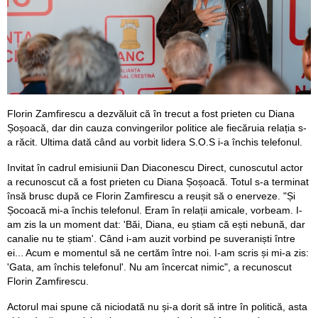
Florin Zamfirescu a dezvăluit că în trecut a fost prieten cu Diana
Șoșoacă, dar din cauza convingerilor politice ale fiecăruia relația s-
a răcit. Ultima dată când au vorbit lidera S.O.S i-a închis telefonul.
Invitat în cadrul emisiunii Dan Diaconescu Direct, cunoscutul actor
a recunoscut că a fost prieten cu Diana Șoșoacă. Totul s-a terminat
însă brusc după ce Florin Zamfirescu a reușit să o enerveze. "Și
Șocoacă mi-a închis telefonul. Eram în relații amicale, vorbeam. I-
am zis la un moment dat: 'Băi, Diana, eu știam că ești nebună, dar
canalie nu te știam'. Când i-am auzit vorbind pe suveraniști între
ei... Acum e momentul să ne certăm între noi. I-am scris și mi-a zis:
'Gata, am închis telefonul'. Nu am încercat nimic", a recunoscut
Florin Zamfirescu.
Actorul mai spune că niciodată nu și-a dorit să intre în politică, asta