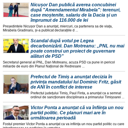
Nicușor Dan publică averea concubinei
după "Amendamentul Mirabela": terenuri,
case moștenite, salariu de la Dacia și un
împrumut de 116.000 de lei
Președintele Nicușor Dan a anunțat, miercuri, ca partenera sa de viața,
Mirabela Gradinaru, și-a publicat declarațiile d ...
Scandal după votul pe Legea
decarbonizării. Dan Motreanu: „PNL nu mai
poate construi un proiect de guvernare
alături de PSD"
Secretarul general al PNL, Dan Motreanu, acuza PSD ca pune in pericol
miliarde de euro din Planul Național de Redresare ...
Prefectul de Timiș a anunțat decizia în
privința mandatului lui Dominic Fritz, găsit
de ANI în conflict de interese
Prefectul județului Timiș, Paul Finta, a anunțat ca a semnat
ordinul de sancționare disciplinara a primarului Timișoarei ...
Victor Ponta a anunțat că va înființa un nou
partid politic. Ce planuri mari are în
următoarea perioadă
Fostul premier Victor Ponta a anunțat ca va inființa un nou partid politic cu care