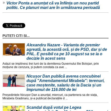
Victor Ponta a anunțat că va înființa un nou partid
politic. Ce planuri mari are în următoarea perioadă
PUTETI CITI SI...
Alexandru Nazare - Varianta de premier
agreată, la această oră, și de PSD, dar și de
PNL. E posibil ca pe 10 august sa se ia o
decizie în acest sens
Astazi se implinesc trei luni de la demiterea Guvernului Ilie Bolojan, prin
moțiune de cenzura, și putem constata ca ave ...
Nicușor Dan publică averea concubinei
după "Amendamentul Mirabela": terenuri,
case moștenite, salariu de la Dacia și un
împrumut de 116.000 de lei
Președintele Nicușor Dan a anunțat, miercuri, ca partenera sa de viața,
Mirabela Gradinaru, și-a publicat declarațiile d ...
Scandal după votul pe Legea