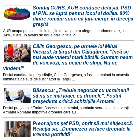
Sondaj CURS: AUR conduce detașat, PSD
și PNL se luptă pentru locul al doilea. 80%
dintre români spun că țara merge în direcția
greșită
AUR ocupa primul loc in intențiile de vot pentru alegerile parlamentare, cu
34%, și are un avans de doua cifre in fața P ...
Călin Georgescu, pe urmele lui Mihai
Viteazul, la târgul din Călugăreni: "Încă se
mai aude vuietul marii bătălii. Suntem neam
de voievozi, nu neam de slugi. Nu ne
vindem!"
Fostul candidat la președinție, Calin Georgescu, a fost intampinat in acaesta
dimineața de sute de susținatori la Targul ...
Băsescu: „Trebuie negociat cu ucrainenii
să nu se mai joace cu dronele". Fostul
președinte critică achizițiile Armatei
Fostul președinte Traian Basescu a comentat, sambata seara, atat intervențiile
Armatei Romane impotriva dronelor care au ...
Preot ajuns șef PSD, oprit să mai slujească.
Reacția sa: „Dumnezeu va face dreptate la
vremea potrivită"