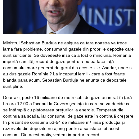
Ministrul Sebastian Burduja ne asigura ca tara noastra va trece
iarna fara probleme, consumand gazele din propriile depozite care
sunt suficiente. Se dovedeste insa ca a fost o minciuna. România
importă cantităţi record de gaze pentru a putea face faţă
consumului mare generat de gerul din aceste zile. Asadar, unde s-
au dus gazele Romîniei? La inceputul iernii - care a fost foarte
blanda pana acum, Sebastian Burduja ne anunta ca depozitele
sunt pline.
Doar azi, peste 16 milioane de metri cubi de gaze au intrat în ţară.
La ora 12.00 a început la Guvern şedinţa în care se va decide ce
se întâmplă cu plafonarea preţurilor la energie. Temperaturile
continuă să scadă, iar consumul de gaze este în continuă creștere.
În prezent se consumă 53-54 de milioane m³ însă producția și
rezervele din depozite nu ajung pentru a satisface tot acest
consum. Din acest motiv, vedem importuri record.