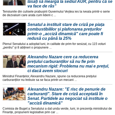
lăsați să meargă la sediul AUR, pentru că se
va face de râs"
Tensiunile din culisele prabușirii Guvernului Veștea ies la iveala printr-o serie
de dezvaluiri care arata cum liderii c ...
Senatul a instituit stare de criză pe piața
combustibililor și plafonarea prețurilor
printr-o „acciză dinamică" care poate fi
redusă cu până la 25%
Plenul Senatului a adoptat luni, in calitate de prim for sesizat, cu 115 voturi
„pentru" și 8 abțineri o propunere ...
Alexandru Nazare cere ca reducerea
prețului carburanților să nu fie prin
mecanism rigid: Problema nu mai e prețul,
ci dacă avem stocuri
Ministrul Finanțelor, Alexandru Nazare, spune ca reducerea prețului
carburanților nu trebuie sa se faca printr-un mecani ...
Alexandru Nazare: "E risc de penurie de
carburanți". Stare de criză acceptată în
Senat. Partidele au negociat să instituie o
"acciză dinamică"
Comisia de Buget a Senatului a dat unda verde, luni, in prezența ministrului de
Finanțe, propunerii legislative prin car ...