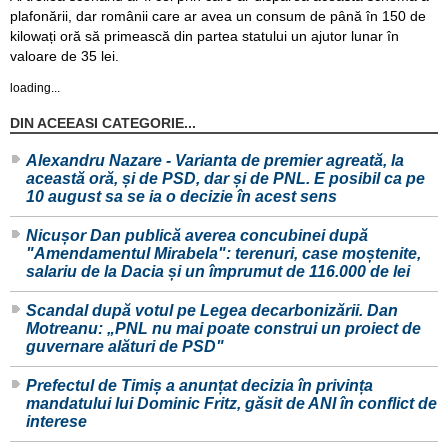
plafonării, dar românii care ar avea un consum de până în 150 de
kilowați oră să primească din partea statului un ajutor lunar în
valoare de 35 lei.
loading...
DIN ACEEASI CATEGORIE...
Alexandru Nazare - Varianta de premier agreată, la
această oră, și de PSD, dar și de PNL. E posibil ca pe
10 august sa se ia o decizie în acest sens
Nicușor Dan publică averea concubinei după
"Amendamentul Mirabela": terenuri, case moștenite,
salariu de la Dacia și un împrumut de 116.000 de lei
Scandal după votul pe Legea decarbonizării. Dan
Motreanu: „PNL nu mai poate construi un proiect de
guvernare alături de PSD"
Prefectul de Timiș a anunțat decizia în privința
mandatului lui Dominic Fritz, găsit de ANI în conflict de
interese