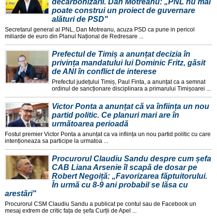
decarbonizării. Dan Motreanu: „PNL nu mai
poate construi un proiect de guvernare
alături de PSD"
Secretarul general al PNL, Dan Motreanu, acuza PSD ca pune in pericol
miliarde de euro din Planul Național de Redresare ...
Prefectul de Timiș a anunțat decizia în
privința mandatului lui Dominic Fritz, găsit
de ANI în conflict de interese
Prefectul județului Timiș, Paul Finta, a anunțat ca a semnat
ordinul de sancționare disciplinara a primarului Timișoarei ...
Victor Ponta a anunțat că va înființa un nou
partid politic. Ce planuri mari are în
următoarea perioadă
Fostul premier Victor Ponta a anunțat ca va inființa un nou partid politic cu care
intenționeaza sa participe la urmatoa ...
Procurorul Claudiu Sandu despre cum șefa
CAB Liana Arsenie îl scapă de dosar pe
Robert Negoiță: „Favorizarea făptuitorului.
În urmă cu 8-9 ani probabil se lăsa cu
arestări"
Procurorul CSM Claudiu Sandu a publicat pe contul sau de Facebook un
mesaj extrem de critic fața de șefa Curții de Apel ...