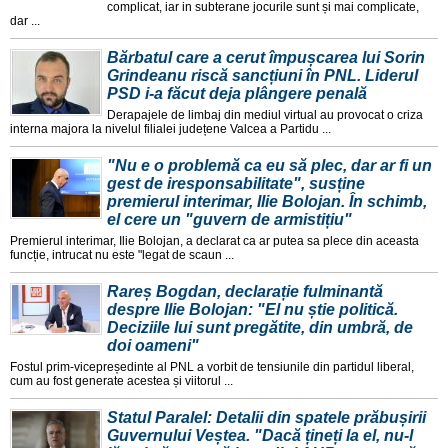
complicat, iar in subterane jocurile sunt și mai complicate,
dar ...
Bărbatul care a cerut împușcarea lui Sorin
Grindeanu riscă sancțiuni în PNL. Liderul
PSD i-a făcut deja plângere penală
Derapajele de limbaj din mediul virtual au provocat o criza
interna majora la nivelul filialei județene Valcea a Partidu ...
"Nu e o problemă ca eu să plec, dar ar fi un
gest de iresponsabilitate", susține
premierul interimar, Ilie Bolojan. În schimb,
el cere un "guvern de armistițiu"
Premierul interimar, Ilie Bolojan, a declarat ca ar putea sa plece din aceasta
funcție, intrucat nu este "legat de scaun ...
Rareș Bogdan, declarație fulminantă
despre Ilie Bolojan: "El nu știe politică.
Deciziile lui sunt pregătite, din umbră, de
doi oameni"
Fostul prim-vicepreședinte al PNL a vorbit de tensiunile din partidul liberal,
cum au fost generate acestea și viitorul ...
Statul Paralel: Detalii din spatele prăbușirii
Guvernului Veștea. "Dacă țineți la el, nu-l