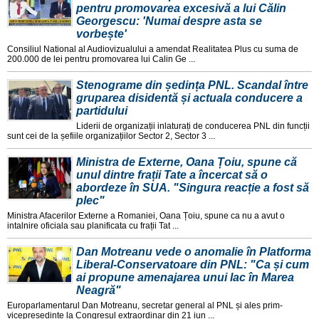
pentru promovarea excesivă a lui Călin
Georgescu: 'Numai despre asta se
vorbește'
Consiliul National al Audiovizualului a amendat Realitatea Plus cu suma de
200.000 de lei pentru promovarea lui Calin Ge ...
Stenograme din ședința PNL. Scandal între
gruparea disidentă și actuala conducere a
partidului
Liderii de organizații inlaturați de conducerea PNL din funcții
sunt cei de la șefiile organizațiilor Sector 2, Sector 3 ...
Ministra de Externe, Oana Țoiu, spune că
unul dintre frații Tate a încercat să o
abordeze în SUA. "Singura reacție a fost să
plec"
Ministra Afacerilor Externe a Romaniei, Oana Țoiu, spune ca nu a avut o
intalnire oficiala sau planificata cu frații Tat ...
Dan Motreanu vede o anomalie în Platforma
Liberal-Conservatoare din PNL: "Ca și cum
ai propune amenajarea unui lac în Marea
Neagră"
Europarlamentarul Dan Motreanu, secretar general al PNL și ales prim-
vicepreședinte la Congresul extraordinar din 21 iun ...