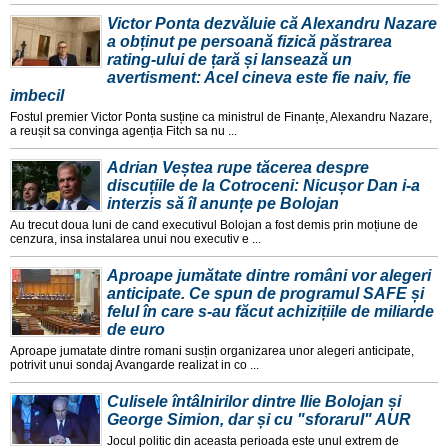
Victor Ponta dezvăluie că Alexandru Nazare
a obținut pe persoană fizică păstrarea
rating-ului de țară și lansează un
avertisment: Acel cineva este fie naiv, fie
imbecil
Fostul premier Victor Ponta susține ca ministrul de Finanțe, Alexandru Nazare,
a reușit sa convinga agenția Fitch sa nu ...
Adrian Veștea rupe tăcerea despre
discuțiile de la Cotroceni: Nicușor Dan i-a
interzis să îl anunțe pe Bolojan
Au trecut doua luni de cand executivul Bolojan a fost demis prin moțiune de
cenzura, insa instalarea unui nou executiv e ...
Aproape jumătate dintre români vor alegeri
anticipate. Ce spun de programul SAFE și
felul în care s-au făcut achizițiile de miliarde
de euro
Aproape jumatate dintre romani susțin organizarea unor alegeri anticipate,
potrivit unui sondaj Avangarde realizat in co ...
Culisele întâlnirilor dintre Ilie Bolojan și
George Simion, dar și cu "sforarul" AUR
Jocul politic din aceasta perioada este unul extrem de