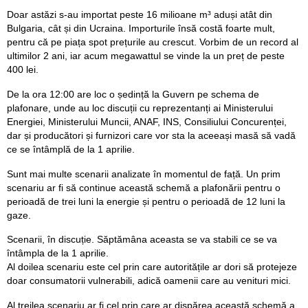
Doar astăzi s-au importat peste 16 milioane m³ aduși atât din
Bulgaria, cât și din Ucraina. Importurile însă costă foarte mult,
pentru că pe piața spot prețurile au crescut. Vorbim de un record al
ultimilor 2 ani, iar acum megawattul se vinde la un preț de peste
400 lei.
De la ora 12:00 are loc o ședință la Guvern pe schema de
plafonare, unde au loc discuții cu reprezentanți ai Ministerului
Energiei, Ministerului Muncii, ANAF, INS, Consiliului Concurenței,
dar și producători și furnizori care vor sta la aceeași masă să vadă
ce se întâmplă de la 1 aprilie.
Sunt mai multe scenarii analizate în momentul de față. Un prim
scenariu ar fi să continue această schemă a plafonării pentru o
perioadă de trei luni la energie și pentru o perioadă de 12 luni la
gaze.
Scenarii, în discuție. Săptămâna aceasta se va stabili ce se va
întâmpla de la 1 aprilie.
Al doilea scenariu este cel prin care autoritățile ar dori să protejeze
doar consumatorii vulnerabili, adică oamenii care au venituri mici.
Al treilea scenariu ar fi cel prin care ar dispărea această schemă a