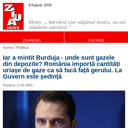
8 August, 2026
Motto: „
Adevărul este stăpânul nostru, nu noi
stăpânim adevărul
”
ZIUANEWS
CAUTARE
home
Politica
Iar a mintit Burduja - unde sunt gazele
din depozite? România importă cantități
uriașe de gaze ca să facă față gerului. La
Guvern este ședință
Postat la: 17.02.2025 |