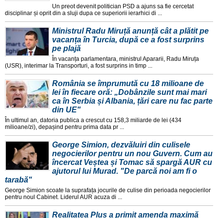
Un preot devenit politician PSD a ajuns sa fie cercetat
disciplinar și oprit din a sluji dupa ce superiorii ierarhici di ...
Ministrul Radu Miruță anunță cât a plătit pe
vacanța în Turcia, după ce a fost surprins
pe plajă
În vacanța parlamentara, ministrul Apararii, Radu Miruța
(USR), interimar la Transporturi, a fost surprins in timp ...
România se împrumută cu 18 milioane de
lei în fiecare oră: „Dobânzile sunt mai mari
ca în Serbia și Albania, țări care nu fac parte
din UE"
În ultimul an, datoria publica a crescut cu 158,3 miliarde de lei (434
milioane/zi), depașind pentru prima data pr ...
George Simion, dezvăluiri din culisele
negocierilor pentru un nou Guvern. Cum au
încercat Veștea și Tomac să spargă AUR cu
ajutorul lui Murad. "De parcă noi am fi o
tarabă"
George Simion scoate la suprafața jocurile de culise din perioada negocierilor
pentru noul Cabinet. Liderul AUR acuza di ...
Realitatea Plus a primit amenda maximă