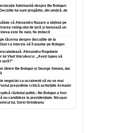
clarație fulminantă despre Ilie Bolojan:
 Deciziile lui sunt pregătite, din umbră, de
văluie că Alexandru Nazare a obținut pe
trarea rating-ului de țară și lansează un
neva este fie naiv, fie imbecil
pe tăcerea despre discuțiile de la
Dan i-a interzis să îl anunțe pe Bolojan
r escaladează. Alexandru Rogobete
r lui Vlad Voiculescu: „Aveți tupeu să
e țară?"
lor dintre Ilie Bolojan și George Simion, dar
UR
e negociat cu ucrainenii să nu se mai
ostul președinte critică achizițiile Armatei
plică războiul politic: Ilie Bolojan a fost
să nu candideze la prezidențiale. Nicușor
micul lui, Sorin Grindeanu