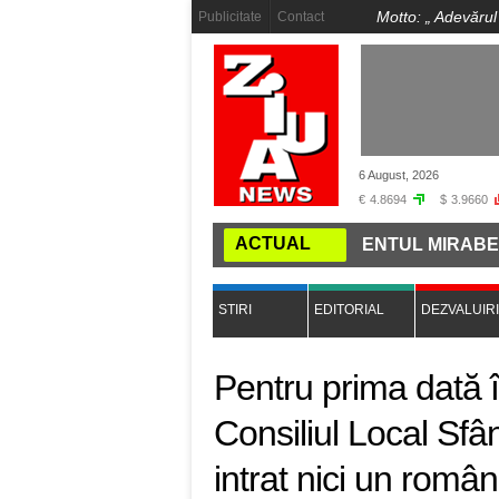
Motto: „
Adevărul
Publicitate
Contact
6 August, 2026
€
4.8694
$
3.9660
ACTUAL
A CONCUBINEI DUPĂ "AMENDAMENTUL MIRABELA": TERE
STIRI
EDITORIAL
DEZVALUIRI
Pentru prima dată î
Consiliul Local Sf
intrat nici un român