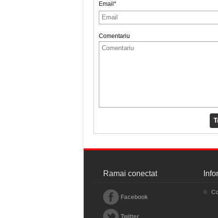
Email*
Comentariu
T
Ramai conectat
Info
Co
Facebook
Twitter