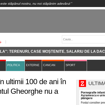
 este stăpânul nostru, nu noi stăpânim adevărul
”
NURI, CASE MOȘTENITE, SALARIU DE LA DACIA ȘI UN 
POLITICA
EXTERNE
CANCAN
SPORT
n ultimii 100 de ani în
ULTIM
ântul Gheorghe nu a
Pornografie infanti
Avramescu e urmăr
plângere
Fostul consilier pr