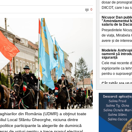
dosar de pronografi
DIICOT, care l-au s
0
Nicușor Dan publi
"Amendamentul Mir
salariu de la Daci
Președintele Nicuș
de viața, Mirabela 
avere și de interese
Modelele Anthropi
oamenii să introdu
siguranță
Cele mai recente de
ingrijorarile ca t
pentru o supraveg
Cât zahăr are un 
Care îngrașă mai m
Calculele sunt real
galben, de 3 kg fi
grame zahar. Cam a
Intrebarea cheie:
ghiarilor din România (UDMR) a obţinut toate
apa Dunării?
iliul Local Sfântu Gheorghe, niciuna dintre
Conform datelor ONU
 politice participante la alegerile de duminică
centrelor de date d
sar de voturi pentru a trece pragul electoral.