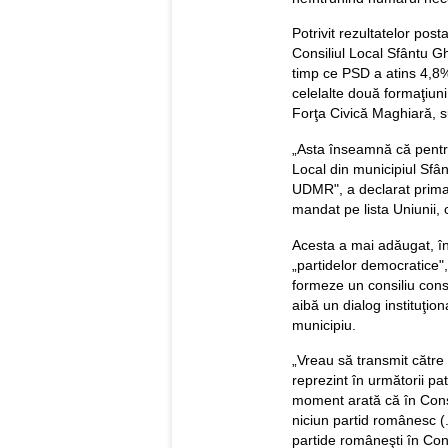
Potrivit rezultatelor pos
Consiliul Local Sfântu Gh
timp ce PSD a atins 4,
celelalte două formaţiun
Forţa Civică Maghiară, 
„Asta înseamnă că pentru 
Local din municipiul Sfân
UDMR", a declarat primaru
mandat pe lista Uniunii, 
Acesta a mai adăugat, în
„partidelor democratice"
formeze un consiliu cons
aibă un dialog instituţio
municipiu.
„Vreau să transmit către
reprezint în următorii pat
moment arată că în Cons
niciun partid românesc (..
partide româneşti în Con