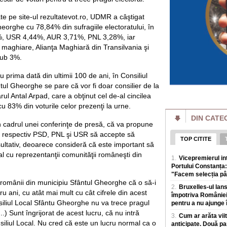
Serbia - deci din țar
tate pe site-ul rezultatevot.ro, UDMR a câştigat
Un porumbel a pro
în Franța. Peste 2,
eorghe cu 78,84% din sufragiile electoratului, în
„Este extrem de r
8%, USR 4,44%, AUR 3,71%, PNL 3,28%, iar
Un porumbel care a 
i maghiare, Alianţa Maghiară din Transilvania şi
incendiu de vegeta
sub 3%.
francez Dordogne. 
„Văduvele negre" r
prima dată din ultimii 100 de ani, în Consiliul
înainte să fie trim
tul Gheorghe se pare că vor fi doar consilier de la
după aceea!
l Antal Arpad, care a obţinut cel de-al cincilea
Scandalul așa-numi
Rusia, unde femei 
cu 83% din voturile celor prezenţi la urne.
armatei pentru a i
DIN CATE
 cadrul unei conferinţe de presă, că va propune
Scandal după votu
, respectiv PSD, PNL şi USR să accepte să
Motreanu: „PNL nu
TOP CITITE
guvernare alături
ultativ, deoarece consideră că este important să
Secretarul genera
nal cu reprezentanţii comunităţii româneşti din
1.
Vicepremierul i
pune in pericol mil
Portului Constanța:
Redresare și Rezi
"Facem selecția pâ
 românii din municipiu Sfântul Gheorghe că o să-i
2.
Bruxelles-ul lan
Smartwatch pentru 
ru ani, cu atât mai mult cu cât cifrele din acest
Funcțiile care co
împotriva României,
iliul Local Sfântu Gheorghe nu va trece pragul
pentru a nu ajunge î
În ultimii ani, sma
.) Sunt îngrijorat de acest lucru, că nu intră
simplu accesoriu teh
3.
Cum ar arăta viit
monitorizeze s
siliul Local. Nu cred că este un lucru normal ca o
anticipate. Două pa