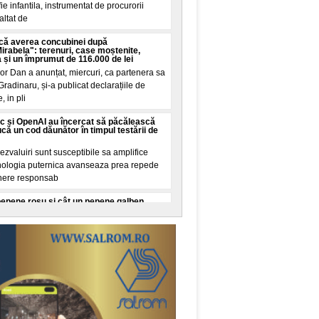
e infantila, instrumentat de procurorii
altat de
că averea concubinei după
abela": terenuri, case moștenite,
a și un împrumut de 116.000 de lei
or Dan a anunțat, miercuri, ca partenera sa
Gradinaru, și-a publicat declarațiile de
, in pli
c și OpenAI au încercat să păcălească
că un cod dăunător în timpul testării de
zvaluiri sunt susceptibile sa amplifice
ehnologia puternica avanseaza prea repede
here responsab
pepene roșu și cât un pepene galben.
ult conform cercetarilor de nutriție
izate pentru doi pepeni, unul roșu și unul
ecare. O cana de zahar ar insemna 200
stea sunt unit
 Au consumat centrele de date din Europa
, puterea totala instalata a tuturor
in Germania, Austria, Ungaria, Slovacia și