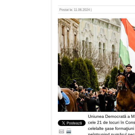
Postat la: 11.06.2024 |
Uniunea Democrată a Ma
cele 21 de locuri în Cons
celelalte şase formaţiuni
neîntrunind numărul nece