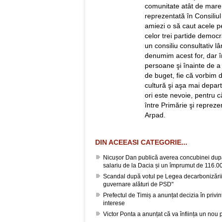
comunitate atât de mare,
reprezentată în Consiliu
amiezi o să caut acele pe
celor trei partide democr
un consiliu consultativ 
denumim acest for, dar 
persoane şi înainte de a 
de buget, fie că vorbim d
cultură şi aşa mai depar
ori este nevoie, pentru că
între Primărie şi repreze
Arpad.
DIN ACEEASI CATEGORIE...
Nicușor Dan publică averea concubinei după
salariu de la Dacia și un împrumut de 116.00
Scandal după votul pe Legea decarbonizării
guvernare alături de PSD"
Prefectul de Timiș a anunțat decizia în privin
interese
Victor Ponta a anunțat că va înființa un nou 