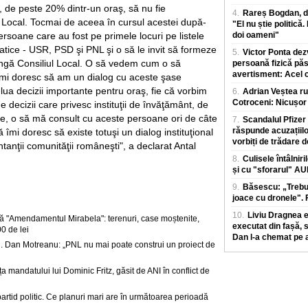
 de peste 20% dintr-un oraş, să nu fie
4.
Rareș Bogdan, de
l Local. Tocmai de aceea în cursul acestei după-
"El nu știe politică.
doi oameni"
rsoane care au fost pe primele locuri pe listele
atice - USR, PSD şi PNL şi o să le invit să formeze
5.
Victor Ponta dez
lângă Consiliul Local. O să vedem cum o să
persoană fizică păs
avertisment: Acel ci
îmi doresc să am un dialog cu aceste şase
lua decizii importante pentru oraş, fie că vorbim
6.
Adrian Veștea ru
Cotroceni: Nicușor 
e decizii care privesc instituţii de învăţământ, de
te, o să mă consult cu aceste persoane ori de câte
7.
Scandalul Pfize
răspunde acuzațiilo
 îmi doresc să existe totuşi un dialog instituţional
vorbiți de trădare d
ntanţii comunităţii româneşti", a declarat Antal
8.
Culisele întâlniri
și cu "sforarul" A
9.
Băsescu: „Trebui
joace cu dronele". F
10.
Liviu Dragnea ex
 "Amendamentul Mirabela": terenuri, case moștenite,
executat din fașă, 
0 de lei
Dan l-a chemat pe a
. Dan Motreanu: „PNL nu mai poate construi un proiect de
ța mandatului lui Dominic Fritz, găsit de ANI în conflict de
partid politic. Ce planuri mari are în următoarea perioadă