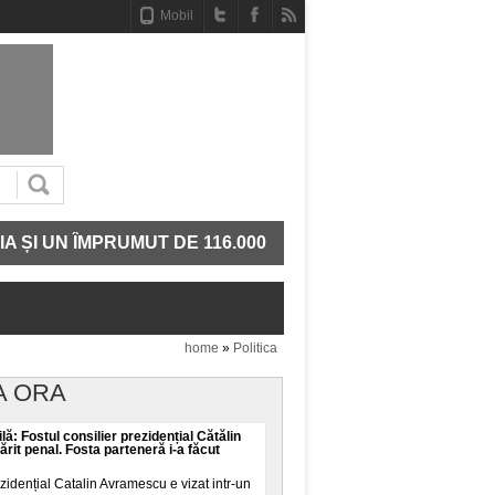
Mobil
ÎMPRUMUT DE 116.000 DE LEI
MODELELE ANTHROPI
home
»
Politica
A ORA
lă: Fostul consilier prezidențial Cătălin
it penal. Fosta parteneră i-a făcut
ezidențial Catalin Avramescu e vizat intr-un