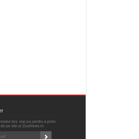
er
emailul dvs. mai jos pentru a primi
ri de pe site-ul ZiuaNews.ro