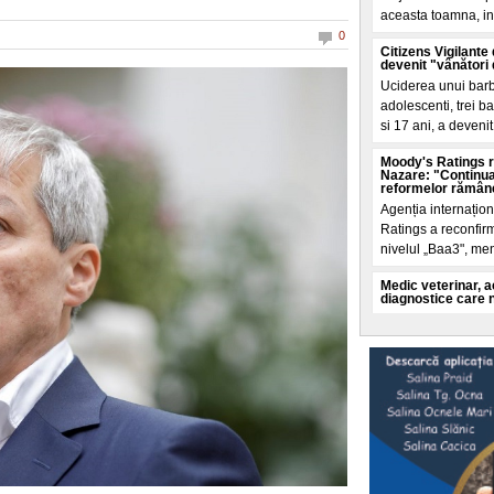
aceasta toamna, in
0
Citizens Vigilante 
devenit "vânători 
Uciderea unui barba
adolescenti, trei ba
si 17 ani, a deveni
Moody's Ratings r
Nazare: "Continuar
reformelor rămân
Agenția internațio
Ratings a reconfirm
nivelul „Baa3", m
Medic veterinar, a
diagnostice care n
Medicul veterinar 
Cateilor", denumit i
judetul Suceava", a 
Un bărbat a intrat
sexual o angajată. 
Situație alarmanta l
angajatele ar veni c
incuiate. Un barb