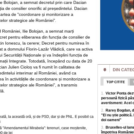
lie Bolojan, a semnat decretul prin care Dacian
Aflat în misiune p
ambulanță s-a opr
ția de consilier onorific al președintelui. Dacian
aștepta să fie dus 
 partea de "coordonare și monitorizare a
Un echipaj medical 
telor strategice ale României".
copil bolnav catre 
traseu. În loc sa a
l României, Ilie Bolojan, a semnat marți
ret pentru eliberarea din funcția de consilier de
Pericol pe Autostr
pe șosea cuie sud
in Ionescu, la cerere; Decret pentru numirea în
șoferilor
tat a domnului Florin-Lazăr Vlădică, care va activa
Compania Naționala
 Securității Naționale și va îndeplini funcția de
(CNAIR) atrage aten
pe Autostrada Soar
ormații Integrate. Totodată, începând cu data de 20
an Julien Cioloș va fi numit în calitatea de
DIN CATE
Prețurile globale a
ședintelui interimar al României, având ca
din ultimii trei an
al conflictelor
ea în activitățile de coordonare și monitorizare a
TOP CITITE
Indicele ONU arata
telor strategice ale României", a transmis
timp ce conflictele
lă.
1.
Victor Ponta dez
și cresc prețurile. P
persoană fizică păs
avertisment: Acel ci
Încă un motiv de în
primele virusuri s
2.
Rareș Bogdan, de
extinția speciei 
"El nu știe politică.
tă, la această oră, și de PSD, dar și de PNL. E posibil ca
Oamenii de știința 
doi oameni"
s
data inteligența ar
in natura, o realiza
3.
Bruxelles-ul lan
 "Amendamentul Mirabela": terenuri, case moștenite,
împotriva României,
0 de lei