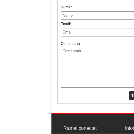
Nume*
Email*
Comentariu
T
Ramai conectat
Info