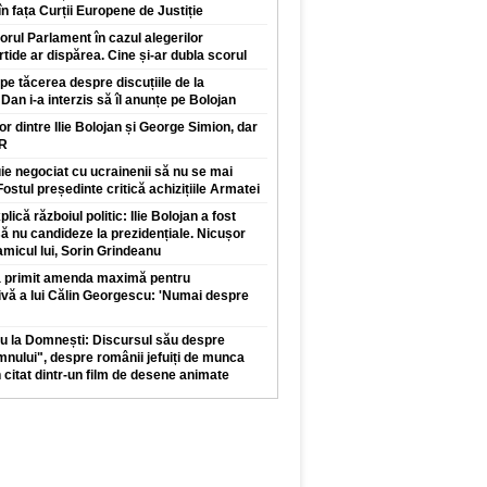
n fața Curții Europene de Justiție
orul Parlament în cazul alegerilor
rtide ar dispărea. Cine și-ar dubla scorul
pe tăcerea despre discuțiile de la
Dan i-a interzis să îl anunțe pe Bolojan
lor dintre Ilie Bolojan și George Simion, dar
UR
e negociat cu ucrainenii să nu se mai
ostul președinte critică achizițiile Armatei
lică războiul politic: Ilie Bolojan a fost
să nu candideze la prezidențiale. Nicușor
micul lui, Sorin Grindeanu
 a primit amenda maximă pentru
ă a lui Călin Georgescu: 'Numai despre
u la Domnești: Discursul său despre
nului", despre românii jefuiți de munca
n citat dintr-un film de desene animate