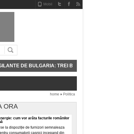
Mobil
NTE DE BULGARIA: TREI BĂIEȚI ȘI DOUĂ FETE AU DEVEN
home
»
Politica
A ORA
energie: cum vor arăta facturile românilor
nă
se la dispoziție de furnizori semnaleaza
pentru consumatorii casnici incepand din