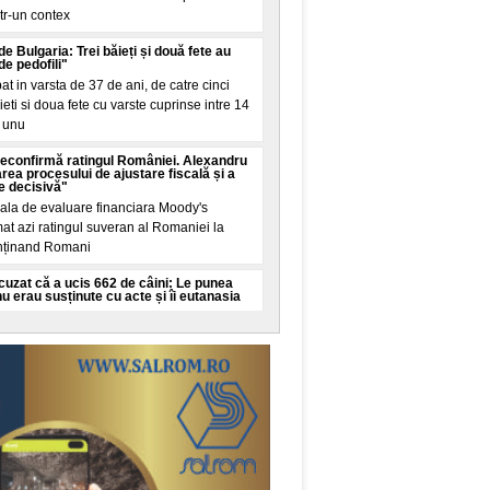
tr-un contex
de Bulgaria: Trei băieți și două fete au
de pedofili"
t in varsta de 37 de ani, de catre cinci
ieti si doua fete cu varste cuprinse intre 14
t unu
econfirmă ratingul României. Alexandru
ea procesului de ajustare fiscală și a
e decisivă"
nala de evaluare financiara Moody's
at azi ratingul suveran al Romaniei la
enținand Romani
cuzat că a ucis 662 de câini: Le punea
u erau susținute cu acte și îi eutanasia
care conducea adapostul „Imperiul
n spatiul public "Auschwitz-ul cainilor din
fost ofi
 gol-pușcă într-o primărie și a agresat
A încălcat de trei ori ordinul de protecție
a Primaria Todirești, din județul Iași, unde
u teama la serviciu și iși țin ușile birourilor