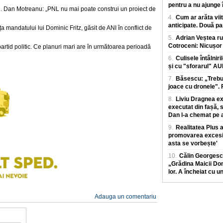
pentru a nu ajunge î
. Dan Motreanu: „PNL nu mai poate construi un proiect de
4.
Cum ar arăta viit
anticipate. Două pa
ța mandatului lui Dominic Fritz, găsit de ANI în conflict de
5.
Adrian Veștea ru
Cotroceni: Nicușor 
partid politic. Ce planuri mari are în următoarea perioadă
6.
Culisele întâlniri
și cu "sforarul" A
7.
Băsescu: „Trebui
joace cu dronele". F
8.
Liviu Dragnea exp
executat din fașă, 
Dan l-a chemat pe a
9.
Realitatea Plus
promovarea excesiv
asta se vorbește'
10.
Călin Georgesc
„Grădina Maicii Dom
lor. A încheiat cu u
Adauga un comentariu