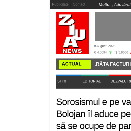
Motto: „
Adevărul
Publicitate
Contact
8 August, 2026
€
4.8694
$
3.9660
ACTUAL
SCUMPIRILE LA ENERGIE: CUM VOR ARĂTA FACTURILE 
STIRI
EDITORIAL
DEZVALUIRI
Sorosismul e pe val 
Bolojan îl aduce pe
să se ocupe de part