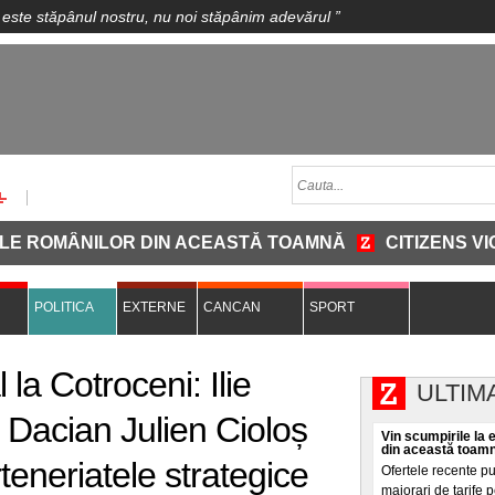
 este stăpânul nostru, nu noi stăpânim adevărul
”
ROMÂNILOR DIN ACEASTĂ TOAMNĂ
CITIZENS VIGILA
POLITICA
EXTERNE
CANCAN
SPORT
la Cotroceni: Ilie
ULTIM
 Dacian Julien Cioloș
Vin scumpirile la 
din această toam
eneriatele strategice
Ofertele recente pu
majorari de tarife 