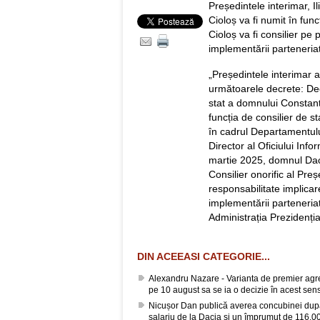
Președintele interimar, I
Cioloș va fi numit în func
Cioloș va fi consilier pe
implementării parteneria
„Președintele interimar a
următoarele decrete: Dec
stat a domnului Constant
funcția de consilier de s
în cadrul Departamentului
Director al Oficiului Inf
martie 2025, domnul Daci
Consilier onorific al Pre
responsabilitate implicar
implementării parteneria
Administrația Prezidenția
DIN ACEEASI CATEGORIE...
Alexandru Nazare - Varianta de premier agrea
pe 10 august sa se ia o decizie în acest sen
Nicușor Dan publică averea concubinei după
salariu de la Dacia și un împrumut de 116.00