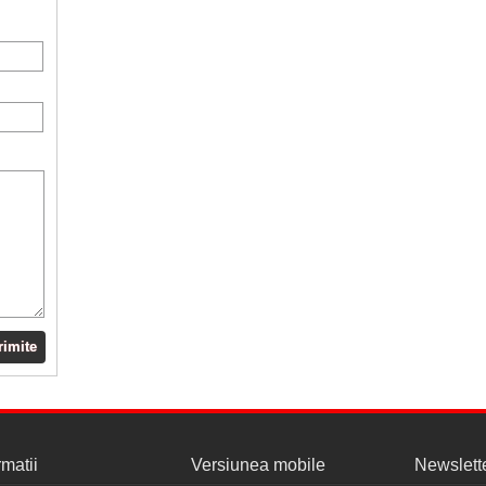
rimite
rmatii
Versiunea mobile
Newslett