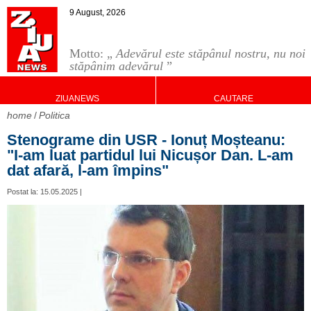
9 August, 2026
Motto: „
Adevărul este stăpânul nostru, nu noi
stăpânim adevărul
”
ZIUANEWS
CAUTARE
home
Politica
Stenograme din USR - Ionuț Moșteanu:
"I-am luat partidul lui Nicușor Dan. L-am
dat afară, l-am împins"
Postat la: 15.05.2025 |