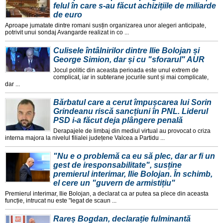
felul în care s-au făcut achizițiile de miliarde
de euro
Aproape jumatate dintre romani susțin organizarea unor alegeri anticipate,
potrivit unui sondaj Avangarde realizat in co ...
Culisele întâlnirilor dintre Ilie Bolojan și
George Simion, dar și cu "sforarul" AUR
Jocul politic din aceasta perioada este unul extrem de
complicat, iar in subterane jocurile sunt și mai complicate,
dar ...
Bărbatul care a cerut împușcarea lui Sorin
Grindeanu riscă sancțiuni în PNL. Liderul
PSD i-a făcut deja plângere penală
Derapajele de limbaj din mediul virtual au provocat o criza
interna majora la nivelul filialei județene Valcea a Partidu ...
"Nu e o problemă ca eu să plec, dar ar fi un
gest de iresponsabilitate", susține
premierul interimar, Ilie Bolojan. În schimb,
el cere un "guvern de armistițiu"
Premierul interimar, Ilie Bolojan, a declarat ca ar putea sa plece din aceasta
funcție, intrucat nu este "legat de scaun ...
Rareș Bogdan, declarație fulminantă