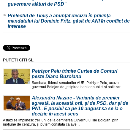
guvernare alături de PSD"
Prefectul de Timiș a anunțat decizia în privința
mandatului lui Dominic Fritz, găsit de ANI în conflict de
interese
PUTETI CITI SI...
Petrișor Peiu trimite Curtea de Conturi
peste Diana Buzoianu
Sambata, liderul senatorilor AUR, Petrișor Peiu, acuza
guvernul Bolojan de „risipirea banilor publici și politizar ...
Alexandru Nazare - Varianta de premier
agreată, la această oră, și de PSD, dar și de
PNL. E posibil ca pe 10 august sa se ia o
decizie în acest sens
Astazi se implinesc trei luni de la demiterea Guvernului Ilie Bolojan, prin
moțiune de cenzura, și putem constata ca ave ...