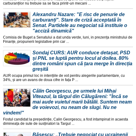
carburanților nu trebuie sa se faca printr-un mecani ...
Alexandru Nazare: "E risc de penurie de
carburanți". Stare de criză acceptată în
Senat. Partidele au negociat să instituie o
"acciză dinamică"
Comisia de Buget a Senatului a dat unda verde, luni, in prezența ministrului de
Finanțe, propunerii legislative prin car ...
Sondaj CURS: AUR conduce detașat, PSD
și PNL se luptă pentru locul al doilea. 80%
dintre români spun că țara merge în direcția
greșită
AUR ocupa primul loc in intențiile de vot pentru alegerile parlamentare, cu
34%, și are un avans de doua cifre in fața P ...
Călin Georgescu, pe urmele lui Mihai
Viteazul, la târgul din Călugăreni: "Încă se
mai aude vuietul marii bătălii. Suntem neam
de voievozi, nu neam de slugi. Nu ne
vindem!"
Fostul candidat la președinție, Calin Georgescu, a fost intampinat in acaesta
dimineața de sute de susținatori la Targul ...
Băsescu: „Trebuie negociat cu ucrainenii