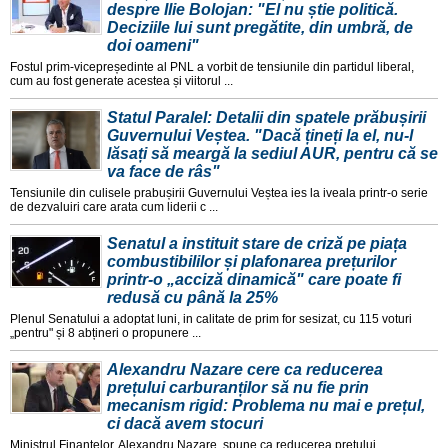
despre Ilie Bolojan: "El nu știe politică.
Deciziile lui sunt pregătite, din umbră, de
doi oameni"
Fostul prim-vicepreședinte al PNL a vorbit de tensiunile din partidul liberal,
cum au fost generate acestea și viitorul ...
Statul Paralel: Detalii din spatele prăbușirii
Guvernului Veștea. "Dacă țineți la el, nu-l
lăsați să meargă la sediul AUR, pentru că se
va face de râs"
Tensiunile din culisele prabușirii Guvernului Veștea ies la iveala printr-o serie
de dezvaluiri care arata cum liderii c ...
Senatul a instituit stare de criză pe piața
combustibililor și plafonarea prețurilor
printr-o „acciză dinamică" care poate fi
redusă cu până la 25%
Plenul Senatului a adoptat luni, in calitate de prim for sesizat, cu 115 voturi
„pentru" și 8 abțineri o propunere ...
Alexandru Nazare cere ca reducerea
prețului carburanților să nu fie prin
mecanism rigid: Problema nu mai e prețul,
ci dacă avem stocuri
Ministrul Finanțelor, Alexandru Nazare, spune ca reducerea prețului