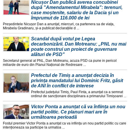
Nicușor Dan publică averea concubinei
după "Amendamentul Mirabela": terenuri,
case moștenite, salariu de la Dacia și un
împrumut de 116.000 de lei
Președintele Nicușor Dan a anunțat, miercuri, ca partenera sa de viața,
Mirabela Gradinaru, și-a publicat declarațiile d ...
Scandal după votul pe Legea
decarbonizării. Dan Motreanu: „PNL nu mai
poate construi un proiect de guvernare
alături de PSD"
Secretarul general al PNL, Dan Motreanu, acuza PSD ca pune in pericol
miliarde de euro din Planul Național de Redresare ...
Prefectul de Timiș a anunțat decizia în
privința mandatului lui Dominic Fritz, găsit
de ANI în conflict de interese
Prefectul județului Timiș, Paul Finta, a anunțat ca a semnat
ordinul de sancționare disciplinara a primarului Timișoarei ...
Victor Ponta a anunțat că va înființa un nou
partid politic. Ce planuri mari are în
următoarea perioadă
Fostul premier Victor Ponta a anunțat ca va inființa un nou partid politic cu care
intenționeaza sa participe la urmatoa ...