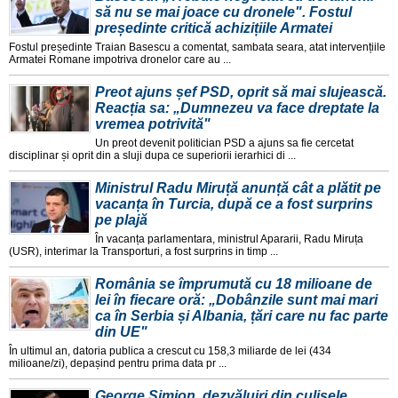
să nu se mai joace cu dronele". Fostul
președinte critică achizițiile Armatei
Fostul președinte Traian Basescu a comentat, sambata seara, atat intervențiile
Armatei Romane impotriva dronelor care au ...
Preot ajuns șef PSD, oprit să mai slujească.
Reacția sa: „Dumnezeu va face dreptate la
vremea potrivită"
Un preot devenit politician PSD a ajuns sa fie cercetat
disciplinar și oprit din a sluji dupa ce superiorii ierarhici di ...
Ministrul Radu Miruță anunță cât a plătit pe
vacanța în Turcia, după ce a fost surprins
pe plajă
În vacanța parlamentara, ministrul Apararii, Radu Miruța
(USR), interimar la Transporturi, a fost surprins in timp ...
România se împrumută cu 18 milioane de
lei în fiecare oră: „Dobânzile sunt mai mari
ca în Serbia și Albania, țări care nu fac parte
din UE"
În ultimul an, datoria publica a crescut cu 158,3 miliarde de lei (434
milioane/zi), depașind pentru prima data pr ...
George Simion, dezvăluiri din culisele