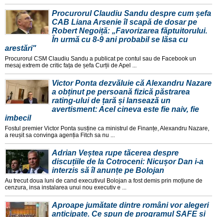
Procurorul Claudiu Sandu despre cum șefa
CAB Liana Arsenie îl scapă de dosar pe
Robert Negoiță: „Favorizarea făptuitorului.
În urmă cu 8-9 ani probabil se lăsa cu
arestări"
Procurorul CSM Claudiu Sandu a publicat pe contul sau de Facebook un
mesaj extrem de critic fața de șefa Curții de Apel ...
Victor Ponta dezvăluie că Alexandru Nazare
a obținut pe persoană fizică păstrarea
rating-ului de țară și lansează un
avertisment: Acel cineva este fie naiv, fie
imbecil
Fostul premier Victor Ponta susține ca ministrul de Finanțe, Alexandru Nazare,
a reușit sa convinga agenția Fitch sa nu ...
Adrian Veștea rupe tăcerea despre
discuțiile de la Cotroceni: Nicușor Dan i-a
interzis să îl anunțe pe Bolojan
Au trecut doua luni de cand executivul Bolojan a fost demis prin moțiune de
cenzura, insa instalarea unui nou executiv e ...
Aproape jumătate dintre români vor alegeri
anticipate. Ce spun de programul SAFE și