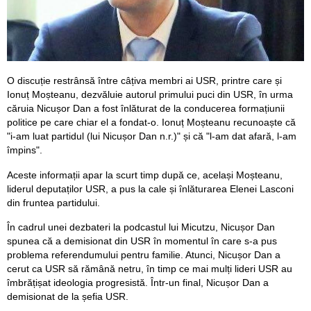
O discuție restrânsă între câțiva membri ai USR, printre care și
Ionuț Moșteanu, dezvăluie autorul primului puci din USR, în urma
căruia Nicușor Dan a fost înlăturat de la conducerea formațiunii
politice pe care chiar el a fondat-o. Ionuț Moșteanu recunoaște că
"i-am luat partidul (lui Nicușor Dan n.r.)" și că "l-am dat afară, l-am
împins".
Aceste informații apar la scurt timp după ce, același Moșteanu,
liderul deputaților USR, a pus la cale și înlăturarea Elenei Lasconi
din fruntea partidului.
În cadrul unei dezbateri la podcastul lui Micutzu, Nicușor Dan
spunea că a demisionat din USR în momentul în care s-a pus
problema referendumului pentru familie. Atunci, Nicușor Dan a
cerut ca USR să rămână netru, în timp ce mai mulți lideri USR au
îmbrățișat ideologia progresistă. Într-un final, Nicușor Dan a
demisionat de la șefia USR.