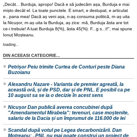
„Decât... Burduja, apropo! Dacă e să judecăm așa, Burduja e mai
mișto decât el. La toate punctele. E smart, e destupat, e articulat
e...pana mea! Dacă aș veni așa, n-aș consuma politică, m-aș uita
la Nicușor, m-aș uita la Burduja, aș zice: mă, Burduja ăsta are tot
ce-i trebuie! A luat Burduja 8(%), ăsta 45(%). F...g s...t!", mai spune
Ionuț Moșteanu.
loading...
DIN ACEEASI CATEGORIE...
Petrișor Peiu trimite Curtea de Conturi peste Diana
Buzoianu
Alexandru Nazare - Varianta de premier agreată, la
această oră, și de PSD, dar și de PNL. E posibil ca pe
10 august sa se ia o decizie în acest sens
Nicușor Dan publică averea concubinei după
"Amendamentul Mirabela": terenuri, case moștenite,
salariu de la Dacia și un împrumut de 116.000 de lei
Scandal după votul pe Legea decarbonizării. Dan
Motreanu: „PNL nu mai poate construi un proiect de