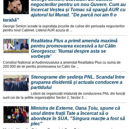
negocierilor pentru un nou Guvern. Cum au
încercat Veștea și Tomac să spargă AUR cu
ajutorul lui Murad. "De parcă noi am fi o
tarabă"
George Simion scoate la suprafața jocurile de culise din perioada negocierilor
pentru noul Cabinet. Liderul AUR acuza di ...
Realitatea Plus a primit amenda maximă
pentru promovarea excesivă a lui Călin
Georgescu: 'Numai despre asta se
vorbește'
Consiliul National al Audiovizualului a amendat Realitatea Plus cu suma de
200.000 de lei pentru promovarea lui Calin Ge ...
Stenograme din ședința PNL. Scandal între
gruparea disidentă și actuala conducere a
partidului
Liderii de organizații inlaturați de conducerea PNL din funcții
sunt cei de la șefiile organizațiilor Sector 2, Sector 3 ...
Ministra de Externe, Oana Țoiu, spune că
unul dintre frații Tate a încercat să o
abordeze în SUA. "Singura reacție a fost să
plec"