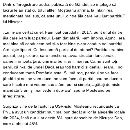
Dintr-o înregistrare audio, publicată de Gândul, se înțelege că
lucrurile au stat cu totul altfel. Moșteanu afirmă, la întâlnirea
menționată mai sus, că este unul „dintre ăia care i-au luat partidul"
lui Nicușor.
„Eu m-am certat cu el. I-am luat partidul în 2017. Sunt unul dintre
ăia care i-am luat partidul. L-am dat afară, l-am împins. Atunci, era
mai bine să conducem noi și-a fost bine c-am condus noi partidul.
Are niște lipsuri. Ce înseamnă partidul de atunci? Partidul era bine
așezat, pe picioare, care funcționa, avea structuri funcționale,
oameni în toată țara; unii mai buni, unii mai răi. Că nu sunt toți
genii, că n-ai de unde! Dacă erau toți harnici și geniali, eram... noi
conduceam toată România asta. Și, mă rog, partidul se va face
țăndări și noi ne vom duce, ne vom face alt partid, sau ne ducem
care încotro mai vedem sau stăm, pur și simplu, agățați de niște
mandate 3 ani și mai vedem dup-aia", spune Moșteanu pe
înregistrare.
Surpriza vine de la faptul că USR-istul Moșteanu recunoaște că
PNL a avut un candidat mult mai bun decât al lor la alegerile locale
din 2024, însă n-a luat decât 8%, spre deosebire de Nicușor Dan,
care a obținut 45%.