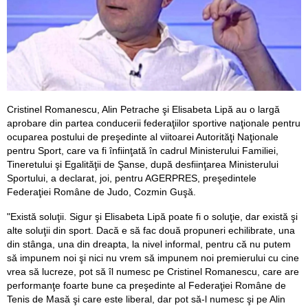
Cristinel Romanescu, Alin Petrache şi Elisabeta Lipă au o largă
aprobare din partea conducerii federaţiilor sportive naţionale pentru
ocuparea postului de preşedinte al viitoarei Autorităţi Naţionale
pentru Sport, care va fi înfiinţată în cadrul Ministerului Familiei,
Tineretului şi Egalităţii de Şanse, după desfiinţarea Ministerului
Sportului, a declarat, joi, pentru AGERPRES, preşedintele
Federaţiei Române de Judo, Cozmin Guşă.
"Există soluţii. Sigur şi Elisabeta Lipă poate fi o soluţie, dar există şi
alte soluţii din sport. Dacă e să fac două propuneri echilibrate, una
din stânga, una din dreapta, la nivel informal, pentru că nu putem
să impunem noi şi nici nu vrem să impunem noi premierului cu cine
vrea să lucreze, pot să îl numesc pe Cristinel Romanescu, care are
performanţe foarte bune ca preşedinte al Federaţiei Române de
Tenis de Masă şi care este liberal, dar pot să-l numesc şi pe Alin