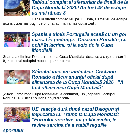
Tabloul complet al sferturilor de finală de la
Cupa Mondială 2026! Au fost 48 de echipe,
au mai rămas 8
Daca la startul competiției, pe 11 iunie, au fost 48 de echipe,
acum, dupa mai puțin de o luna, au mai ramas opt și toat ...
Spania a trimis Portugalia acasă cu un gol
marcat în prelungiri. Cristiano Ronaldo, cu
ochii în lacrimi, își ia adio de la Cupa
Mondială
Spania a eliminat Portugalia, de la Cupa Mondiala, dupa ce a caștigat scor 1-
0, in cel mai așteptat meci de pana acum di ...
Sfârșitul unei ere fantastice! Cristiano
Ronaldo a făcut anunțul oficial după
eliminarea de la Cupa Mondială 2026 - "A
fost ultima mea Cupă Mondială"
„A fost ultima mea Cupa Mondiala", a confirmat, luni, capitanul echipei
Portugaliei, Cristiano Ronaldo, referindu- ...
UE, reacție dură după cazul Balogun și
implicarea lui Trump la Cupa Mondială:
"Forurilor sportive, nu politicienilor, le
revine sarcina de a stabili regulile
sportului"