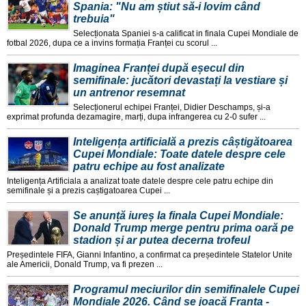
Spania: "Nu am știut să-i lovim când
trebuia"
Selecționata Spaniei s-a calificat in finala Cupei Mondiale de
fotbal 2026, dupa ce a invins formația Franței cu scorul ...
Imaginea Franței după eșecul din
semifinale: jucători devastați la vestiare și
un antrenor resemnat
Selecționerul echipei Franței, Didier Deschamps, și-a
exprimat profunda dezamagire, marți, dupa infrangerea cu 2-0 sufer ...
Inteligența artificială a prezis câștigătoarea
Cupei Mondiale: Toate datele despre cele
patru echipe au fost analizate
Inteligența Artificiala a analizat toate datele despre cele patru echipe din
semifinale și a prezis caștigatoarea Cupei ...
Se anunță iureș la finala Cupei Mondiale:
Donald Trump merge pentru prima oară pe
stadion și ar putea decerna trofeul
Președintele FIFA, Gianni Infantino, a confirmat ca președintele Statelor Unite
ale Americii, Donald Trump, va fi prezen ...
Programul meciurilor din semifinalele Cupei
Mondiale 2026. Când se joacă Franța -