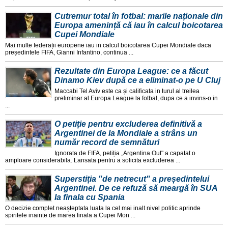
Cutremur total în fotbal: marile naționale din
Europa amenință că iau în calcul boicotarea
Cupei Mondiale
Mai multe federații europene iau in calcul boicotarea Cupei Mondiale daca
președintele FIFA, Gianni Infantino, continua ...
Rezultate din Europa League: ce a făcut
Dinamo Kiev după ce a eliminat-o pe U Cluj
Maccabi Tel Aviv este ca și calificata in turul al treilea
preliminar al Europa League la fotbal, dupa ce a invins-o in
...
O petiție pentru excluderea definitivă a
Argentinei de la Mondiale a strâns un
număr record de semnături
Ignorata de FIFA, petiția „Argentina Out" a capatat o
amploare considerabila. Lansata pentru a solicita excluderea ...
Superstiția "de netrecut" a președintelui
Argentinei. De ce refuză să meargă în SUA
la finala cu Spania
O decizie complet neașteptata luata la cel mai inalt nivel politic aprinde
spiritele inainte de marea finala a Cupei Mon ...