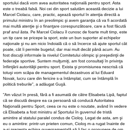
sportului dacă vom avea autoritatea naţională pentru sport. Asta
este o treabă falsă. Noi cei din sport salutăm această decizie a lui
Marcel Ciolacu, care, practic, aşează sportul în atenţia directă a
primului ministru în an preolimpic şi avem garanţia că va fi acordată
mai multă atenţie şi o finanţare corespunzătoare, care a fost făcută
praf anul ăsta. Pe Marcel Ciolacu îl cunosc de foarte mult timp, este
un tip care se pricepe la sport, este un bun suporter al echipelor
naţionale şi nu am nicio îndoială că o să încerce să ajute sportul cât
poate, cât îi permite bugetul, dar mai mult decât până acum. Au
fost discuţii informale la nivelul Comitetului olimpic şi preşedinţii de
federaţie sportive. Suntem mulţumiţi, am fost consultaţi în privinţa
înfiinţării autorităţii pentru sport. Exista şi promisiunea nescrisă că
totuşi vom scăpa de managementul dezastruos al lui Eduard
Novak, lucru care din fericire s-a întâmplat, cum se întâmplă în
politică treburile", a adăugat Guşă.
"Am văzut în presă, fără a fi asumată de către Elisabeta Lipă, faptul
că se discută despre ea ca persoană să conducă Autoritatea
Naţională pentru Sport, ceea ce nu este o noutate, având în vedere
că Elisabeta a fost ministru al Sportului în guvernul de tristă
amintire al statului paralel condus de Cioloş. Legat de asta, am şi
eu o amintire: printr-un prieten comun, Cioloş m-a rugat înainte de
a-şi prezenta echipa guvernamentală să îi fac o propunere de om