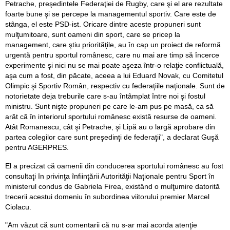
Petrache, preşedintele Federaţiei de Rugby, care şi el are rezultate
foarte bune şi se percepe la managementul sportiv. Care este de
stânga, el este PSD-ist. Oricare dintre aceste propuneri sunt
mulţumitoare, sunt oameni din sport, care se pricep la
management, care ştiu priorităţile, au în cap un proiect de reformă
urgentă pentru sportul românesc, care nu mai are timp să încerce
experimente şi nici nu se mai poate aşeza într-o relaţie conflictuală,
aşa cum a fost, din păcate, aceea a lui Eduard Novak, cu Comitetul
Olimpic şi Sportiv Român, respectiv cu federaţiile naţionale. Sunt de
notorietate deja treburile care s-au întâmplat între noi şi fostul
ministru. Sunt nişte propuneri pe care le-am pus pe masă, ca să
arăt că în interiorul sportului românesc există resurse de oameni.
Atât Romanescu, cât şi Petrache, şi Lipă au o largă aprobare din
partea colegilor care sunt preşedinţi de federaţii", a declarat Guşă
pentru AGERPRES.
El a precizat că oamenii din conducerea sportului românesc au fost
consultaţi în privinţa înfiinţării Autorităţii Naţionale pentru Sport în
ministerul condus de Gabriela Firea, existând o mulţumire datorită
trecerii acestui domeniu în subordinea viitorului premier Marcel
Ciolacu.
"Am văzut că sunt comentarii că nu s-ar mai acorda atenţie