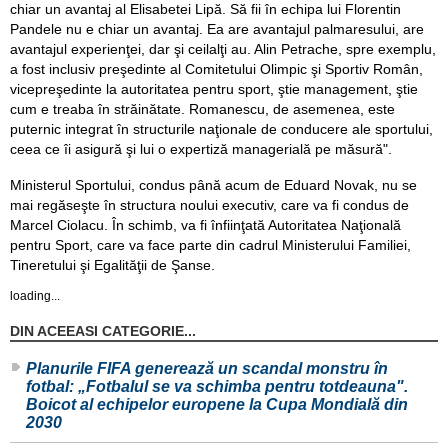
chiar un avantaj al Elisabetei Lipă. Să fii în echipa lui Florentin
Pandele nu e chiar un avantaj. Ea are avantajul palmaresului, are
avantajul experienţei, dar şi ceilalţi au. Alin Petrache, spre exemplu,
a fost inclusiv preşedinte al Comitetului Olimpic şi Sportiv Român,
vicepreşedinte la autoritatea pentru sport, ştie management, ştie
cum e treaba în străinătate. Romanescu, de asemenea, este
puternic integrat în structurile naţionale de conducere ale sportului,
ceea ce îi asigură şi lui o expertiză managerială pe măsură".
Ministerul Sportului, condus până acum de Eduard Novak, nu se
mai regăseşte în structura noului executiv, care va fi condus de
Marcel Ciolacu. În schimb, va fi înfiinţată Autoritatea Naţională
pentru Sport, care va face parte din cadrul Ministerului Familiei,
Tineretului şi Egalităţii de Şanse.
loading...
DIN ACEEASI CATEGORIE...
Planurile FIFA generează un scandal monstru în
fotbal: „Fotbalul se va schimba pentru totdeauna".
Boicot al echipelor europene la Cupa Mondială din
2030