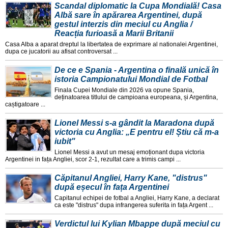
Scandal diplomatic la Cupa Mondială! Casa
Albă sare în apărarea Argentinei, după
gestul interzis din meciul cu Anglia /
Reacția furioasă a Marii Britanii
Casa Alba a aparat dreptul la libertatea de exprimare al nationalei Argentinei,
dupa ce jucatorii au afisat controversat ...
De ce e Spania - Argentina o finală unică în
istoria Campionatului Mondial de Fotbal
Finala Cupei Mondiale din 2026 va opune Spania,
deținatoarea titlului de campioana europeana, și Argentina,
caștigatoare ...
Lionel Messi s-a gândit la Maradona după
victoria cu Anglia: „E pentru el! Știu că m-a
iubit"
Lionel Messi a avut un mesaj emoționant dupa victoria
Argentinei in fața Angliei, scor 2-1, rezultat care a trimis campi ...
Căpitanul Angliei, Harry Kane, "distrus"
după eșecul în fața Argentinei
Capitanul echipei de fotbal a Angliei, Harry Kane, a declarat
ca este "distrus" dupa infrangerea suferita in fața Argent ...
Verdictul lui Kylian Mbappe după meciul cu