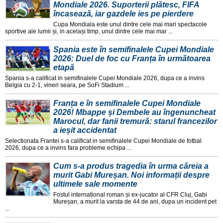
Mondiale 2026. Suporterii plătesc, FIFA
încasează, iar gazdele ies pe pierdere
Cupa Mondiala este unul dintre cele mai mari spectacole
sportive ale lumii și, in același timp, unul dintre cele mai mar ...
Spania este în semifinalele Cupei Mondiale
2026: Duel de foc cu Franța în următoarea
etapă
Spania s-a calificat in semifinalele Cupei Mondiale 2026, dupa ce a invins
Belgia cu 2-1, vineri seara, pe SoFi Stadium ...
Franța e în semifinalele Cupei Mondiale
2026! Mbappe și Dembele au îngenuncheat
Marocul, dar fanii tremură: starul francezilor
a ieșit accidentat
Selectionata Frantei s-a calificat in semifinalele Cupei Mondiale de fotbal
2026, dupa ce a invins fara probleme echipa ...
Cum s-a produs tragedia în urma căreia a
murit Gabi Mureșan. Noi informații despre
ultimele sale momente
Fostul internațional roman și ex-jucator al CFR Cluj, Gabi
Mureșan, a murit la varsta de 44 de ani, dupa un incident pet
...