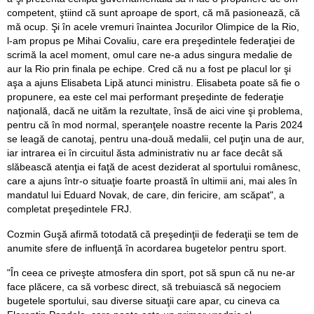
competent, ştiind că sunt aproape de sport, că mă pasionează, că
mă ocup. Şi în acele vremuri înaintea Jocurilor Olimpice de la Rio,
l-am propus pe Mihai Covaliu, care era preşedintele federaţiei de
scrimă la acel moment, omul care ne-a adus singura medalie de
aur la Rio prin finala pe echipe. Cred că nu a fost pe placul lor şi
aşa a ajuns Elisabeta Lipă atunci ministru. Elisabeta poate să fie o
propunere, ea este cel mai performant preşedinte de federaţie
naţională, dacă ne uităm la rezultate, însă de aici vine şi problema,
pentru că în mod normal, speranţele noastre recente la Paris 2024
se leagă de canotaj, pentru una-două medalii, cel puţin una de aur,
iar intrarea ei în circuitul ăsta administrativ nu ar face decât să
slăbească atenţia ei faţă de acest deziderat al sportului românesc,
care a ajuns într-o situaţie foarte proastă în ultimii ani, mai ales în
mandatul lui Eduard Novak, de care, din fericire, am scăpat", a
completat preşedintele FRJ.
Cozmin Guşă afirmă totodată că preşedinţii de federaţii se tem de
anumite sfere de influenţă în acordarea bugetelor pentru sport.
"În ceea ce priveşte atmosfera din sport, pot să spun că nu ne-ar
face plăcere, ca să vorbesc direct, să trebuiască să negociem
bugetele sportului, sau diverse situaţii care apar, cu cineva ca