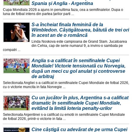
Spania și Anglia - Argentina
Cupa Mondiala 2026 a ajuns in penultima faza, cea a semifinalelor. Dupa o
luna de fotbal intens din partea țarilor parti ...
S-a încheiat finala feminină de la
Wimbledon. Câștigătoarea, bătută de trei ori
în acest an de o româncă
Linda Noskova este campioana de Grand Slam. Jucatoarea
din Cehia, cap de serie numarul 9, a invins-o sambata pe
compatri ...
Anglia s-a calificat în semifinalele Cupei
Mondiale! Victorie tensionată cu Norvegia,
după un meci cu gol anulat și controverse
de arbitraj
Selectionata Angliei s-a calificat in semifinalele Cupei Mondiale de fotbal 2026,
cu o victorie muncita in fata Norvegie ...
Cu un jucător în plus, Argentina s-a calificat
dramatic în semifinalele Cupei Mondiale,
evitând la limită loteria penalty-urilor
Selectionata Argentinei s-a calificat cu emotii in semifinalele Cupei Mondiale
de fotbal 2026, printr-o victorie in fata ...
Cine câștigă cu adevărat de pe urma Cupei