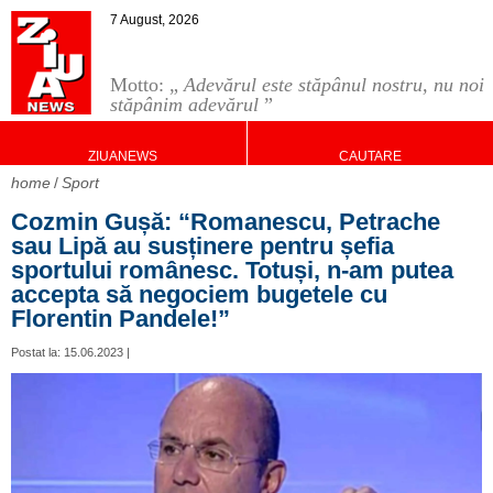
7 August, 2026
Motto: „
Adevărul este stăpânul nostru, nu noi
stăpânim adevărul
”
ZIUANEWS
CAUTARE
home
Sport
Cozmin Gușă: “Romanescu, Petrache
sau Lipă au susținere pentru șefia
sportului românesc. Totuși, n-am putea
accepta să negociem bugetele cu
Florentin Pandele!”
Postat la: 15.06.2023 |