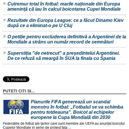
Cutremur total în fotbal: marile naționale din Europa
amenință că iau în calcul boicotarea Cupei Mondiale
Rezultate din Europa League: ce a făcut Dinamo Kiev
după ce a eliminat-o pe U Cluj
O petiție pentru excluderea definitivă a Argentinei de la
Mondiale a strâns un număr record de semnături
Superstiția "de netrecut" a președintelui Argentinei.
De ce refuză să meargă în SUA la finala cu Spania
PUTETI CITI SI...
Planurile FIFA generează un scandal
monstru în fotbal: „Fotbalul se va schimba
pentru totdeauna". Boicot al echipelor
europene la Cupa Mondială din 2030
Federațiile de fotbal ale țarilor care sunt membre ale UEFA au anunțat boicotul
Cupelor Mondiale in semn de protest fața ...