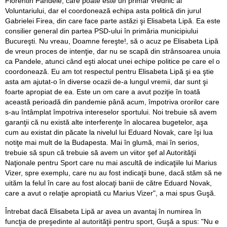
Florentin Pandele, care poate este un primar vrednic al
Voluntariului, dar el coordonează echipa asta politică din jurul
Gabrielei Firea, din care face parte astăzi şi Elisabeta Lipă. Ea este
consilier general din partea PSD-ului în primăria municipiului
Bucureşti. Nu vreau, Doamne fereşte!, să o acuz pe Elisabeta Lipă
de vreun proces de intenţie, dar nu se scapă din strânsoarea unuia
ca Pandele, atunci când eşti alocat unei echipe politice pe care el o
coordonează. Eu am tot respectul pentru Elisabeta Lipă şi ea ştie
asta am ajutat-o în diverse ocazii de-a lungul vremii, dar sunt şi
foarte apropiat de ea. Este un om care a avut poziţie în toată
această perioadă din pandemie până acum, împotriva ororilor care
s-au întâmplat împotriva intereselor sportului. Noi trebuie să avem
garanţii că nu există alte interferenţe în alocarea bugetelor, aşa
cum au existat din păcate la nivelul lui Eduard Novak, care îşi lua
notiţe mai mult de la Budapesta. Mai în glumă, mai în serios,
trebuie să spun că trebuie să avem un viitor şef al Autorităţii
Naţionale pentru Sport care nu mai ascultă de indicaţiile lui Marius
Vizer, spre exemplu, care nu au fost indicaţii bune, dacă stăm să ne
uităm la felul în care au fost alocaţi banii de către Eduard Novak,
care a avut o relaţie apropiată cu Marius Vizer", a mai spus Guşă.
Întrebat dacă Elisabeta Lipă ar avea un avantaj în numirea în
funcţia de preşedinte al autorităţii pentru sport, Guşă a spus: "Nu e