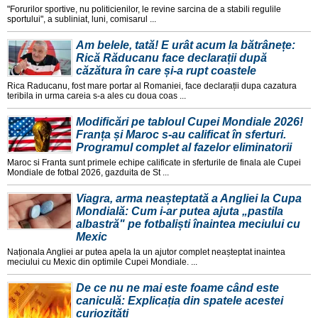
"Forurilor sportive, nu politicienilor, le revine sarcina de a stabili regulile
sportului", a subliniat, luni, comisarul ...
Am belele, tată! E urât acum la bătrânețe:
Rică Răducanu face declarații după
căzătura în care și-a rupt coastele
Rica Raducanu, fost mare portar al Romaniei, face declarații dupa cazatura
teribila in urma careia s-a ales cu doua coas ...
Modificări pe tabloul Cupei Mondiale 2026!
Franța și Maroc s-au calificat în sferturi.
Programul complet al fazelor eliminatorii
Maroc si Franta sunt primele echipe calificate in sferturile de finala ale Cupei
Mondiale de fotbal 2026, gazduita de St ...
Viagra, arma neașteptată a Angliei la Cupa
Mondială: Cum i-ar putea ajuta „pastila
albastră" pe fotbaliști înaintea meciului cu
Mexic
Naționala Angliei ar putea apela la un ajutor complet neașteptat inaintea
meciului cu Mexic din optimile Cupei Mondiale. ...
De ce nu ne mai este foame când este
caniculă: Explicația din spatele acestei
curiozități