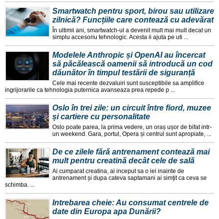
Smartwatch pentru sport, birou sau utilizare
zilnică? Funcțiile care contează cu adevărat
În ultimii ani, smartwatch-ul a devenit mult mai mult decat un
simplu accesoriu tehnologic. Acesta ii ajuta pe uti ...
Modelele Anthropic și OpenAI au încercat
să păcălească oamenii să introducă un cod
dăunător în timpul testării de siguranță
Cele mai recente dezvaluiri sunt susceptibile sa amplifice
ingrijorarile ca tehnologia puternica avanseaza prea repede p ...
Oslo în trei zile: un circuit între fiord, muzee
și cartiere cu personalitate
Oslo poate parea, la prima vedere, un oraș ușor de bifat intr-
un weekend. Gara, portul, Opera și centrul sunt apropiate, ...
De ce zilele fără antrenament contează mai
mult pentru creatină decât cele de sală
Ai cumparat creatina, ai inceput sa o iei inainte de
antrenament și dupa cateva saptamani ai simțit ca ceva se
schimba. ...
Intrebarea cheie: Au consumat centrele de
date din Europa apa Dunării?