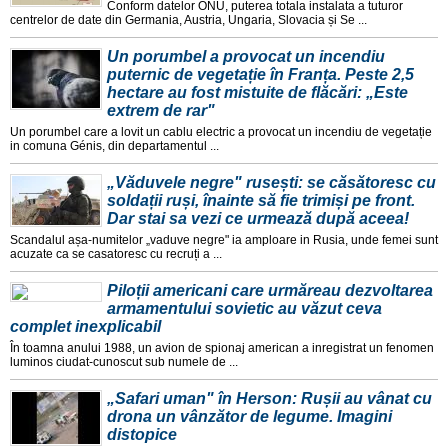
Conform datelor ONU, puterea totala instalata a tuturor
centrelor de date din Germania, Austria, Ungaria, Slovacia și Se ...
Un porumbel a provocat un incendiu
puternic de vegetație în Franța. Peste 2,5
hectare au fost mistuite de flăcări: „Este
extrem de rar"
Un porumbel care a lovit un cablu electric a provocat un incendiu de vegetație
in comuna Génis, din departamentul ...
„Văduvele negre" rusești: se căsătoresc cu
soldații ruși, înainte să fie trimiși pe front.
Dar stai sa vezi ce urmează după aceea!
Scandalul așa-numitelor „vaduve negre" ia amploare in Rusia, unde femei sunt
acuzate ca se casatoresc cu recruți a ...
Piloții americani care urmăreau dezvoltarea
armamentului sovietic au văzut ceva
complet inexplicabil
În toamna anului 1988, un avion de spionaj american a inregistrat un fenomen
luminos ciudat-cunoscut sub numele de ...
„Safari uman" în Herson: Rușii au vânat cu
drona un vânzător de legume. Imagini
distopice