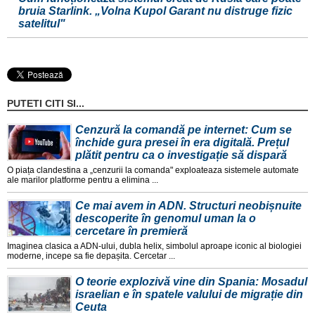
bruia Starlink. „Volna Kupol Garant nu distruge fizic
satelitul"
PUTETI CITI SI...
Cenzură la comandă pe internet: Cum se
închide gura presei în era digitală. Prețul
plătit pentru ca o investigație să dispară
O piața clandestina a „cenzurii la comanda" exploateaza sistemele automate
ale marilor platforme pentru a elimina ...
Ce mai avem in ADN. Structuri neobișnuite
descoperite în genomul uman la o
cercetare în premieră
Imaginea clasica a ADN-ului, dubla helix, simbolul aproape iconic al biologiei
moderne, incepe sa fie depașita. Cercetar ...
O teorie explozivă vine din Spania: Mosadul
israelian e în spatele valului de migrație din
Ceuta