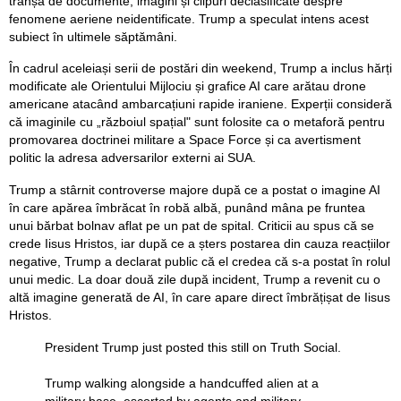
tranșă de documente, imagini și clipuri declasificate despre
fenomene aeriene neidentificate. Trump a speculat intens acest
subiect în ultimele săptămâni.
În cadrul aceleiași serii de postări din weekend, Trump a inclus hărți
modificate ale Orientului Mijlociu și grafice AI care arătau drone
americane atacând ambarcațiuni rapide iraniene. Experții consideră
că imaginile cu „războiul spațial" sunt folosite ca o metaforă pentru
promovarea doctrinei militare a Space Force și ca avertisment
politic la adresa adversarilor externi ai SUA.
Trump a stârnit controverse majore după ce a postat o imagine AI
în care apărea îmbrăcat în robă albă, punând mâna pe fruntea
unui bărbat bolnav aflat pe un pat de spital. Criticii au spus că se
crede Iisus Hristos, iar după ce a șters postarea din cauza reacțiilor
negative, Trump a declarat public că el credea că s-a postat în rolul
unui medic. La doar două zile după incident, Trump a revenit cu o
altă imagine generată de AI, în care apare direct îmbrățișat de Iisus
Hristos.
President Trump just posted this still on Truth Social.
Trump walking alongside a handcuffed alien at a
military base, escorted by agents and military