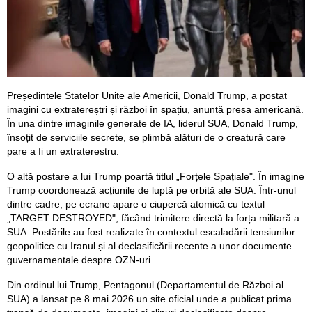
Președintele Statelor Unite ale Americii, Donald Trump, a postat
imagini cu extratereștri și război în spațiu, anunță presa americană.
În una dintre imaginile generate de IA, liderul SUA, Donald Trump,
însoțit de serviciile secrete, se plimbă alături de o creatură care
pare a fi un extraterestru.
O altă postare a lui Trump poartă titlul „Forțele Spațiale". În imagine
Trump coordonează acțiunile de luptă pe orbită ale SUA. Într-unul
dintre cadre, pe ecrane apare o ciupercă atomică cu textul
„TARGET DESTROYED", făcând trimitere directă la forța militară a
SUA. Postările au fost realizate în contextul escaladării tensiunilor
geopolitice cu Iranul și al declasificării recente a unor documente
guvernamentale despre OZN-uri.
Din ordinul lui Trump, Pentagonul (Departamentul de Război al
SUA) a lansat pe 8 mai 2026 un site oficial unde a publicat prima