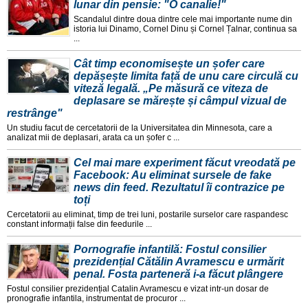
lunar din pensie: "O canalie!"
Scandalul dintre doua dintre cele mai importante nume din
istoria lui Dinamo, Cornel Dinu și Cornel Țalnar, continua sa
...
Cât timp economisește un șofer care
depășește limita față de unu care circulă cu
viteză legală. „Pe măsură ce viteza de
deplasare se mărește și câmpul vizual de
restrânge"
Un studiu facut de cercetatorii de la Universitatea din Minnesota, care a
analizat mii de deplasari, arata ca un șofer c ...
Cel mai mare experiment făcut vreodată pe
Facebook: Au eliminat sursele de fake
news din feed. Rezultatul îi contrazice pe
toți
Cercetatorii au eliminat, timp de trei luni, postarile surselor care raspandesc
constant informații false din feedurile ...
Pornografie infantilă: Fostul consilier
prezidențial Cătălin Avramescu e urmărit
penal. Fosta parteneră i-a făcut plângere
Fostul consilier prezidențial Catalin Avramescu e vizat intr-un dosar de
pronografie infantila, instrumentat de procuror ...