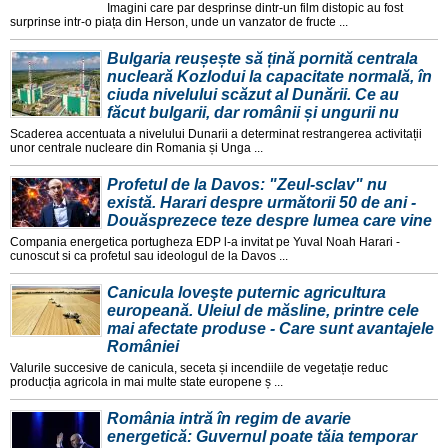
Imagini care par desprinse dintr-un film distopic au fost
surprinse intr-o piața din Herson, unde un vanzator de fructe ...
Bulgaria reușește să țină pornită centrala
nucleară Kozlodui la capacitate normală, în
ciuda nivelului scăzut al Dunării. Ce au
făcut bulgarii, dar românii și ungurii nu
Scaderea accentuata a nivelului Dunarii a determinat restrangerea activitații
unor centrale nucleare din Romania și Unga ...
Profetul de la Davos: "Zeul-sclav" nu
există. Harari despre următorii 50 de ani -
Douăsprezece teze despre lumea care vine
Compania energetica portugheza EDP l-a invitat pe Yuval Noah Harari -
cunoscut si ca profetul sau ideologul de la Davos ...
Canicula loveşte puternic agricultura
europeană. Uleiul de măsline, printre cele
mai afectate produse - Care sunt avantajele
României
Valurile succesive de canicula, seceta și incendiile de vegetație reduc
producția agricola in mai multe state europene ș ...
România intră în regim de avarie
energetică: Guvernul poate tăia temporar