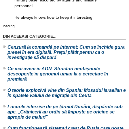
personnel.
He always knows how to keep it interesting.
loading...
DIN ACEEASI CATEGORIE...
Cenzură la comandă pe internet: Cum se închide gura
presei în era digitală. Prețul plătit pentru ca o
investigație să dispară
Ce mai avem in ADN. Structuri neobișnuite
descoperite în genomul uman la o cercetare în
premieră
O teorie explozivă vine din Spania: Mosadul israelian e
în spatele valului de migrație din Ceuta
Locurile interzise de pe țărmul Dunării, dispărute sub
ape. „Grănicerii au ordin să împuște pe oricine se
apropie de maluri"
Cum funcționează sistemul creat de Rusia care poate