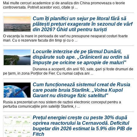
Mai multe cercuri academice și de analiza din China promoveaza o teorie
controversata. Potrivit acestor voci, citate și ...
Cum îți planifici un sejur pe litoral fără să
plătești prețuri exagerate în sezonul de vârf
din 2026? Ghid util pentru turiști
O vacanța la mare in perioada de varf nu presupune neaparat costuri foarte
mari. Cu o rezervare facuta din timp și cu o ...
Locurile interzise de pe țărmul Dunării,
dispărute sub ape. „Grănicerii au ordin să
împuște pe oricine se apropie de maluri"
Dunarea a acoperit, din anii '60, sate, gari și foste drumuri de
pe țarm, in zona Porților de Fier. Cu numai cațiva ani ...
Cum funcționează sistemul creat de Rusia
care poate bruia Starlink. „Volna Kupol
Garant nu distruge fizic satelitul"
Rusia a prezentat un nou sistem de razboi electronic conceput pentru a
perturba comunicațiile prin sateliții Starlink, i ...
Prețul energiei crește cu peste 30% după
oprirea reactorului la Cernavodă. Deficitul
bugetar din 2026 estimat la 5.9% din PIB de
Fitch