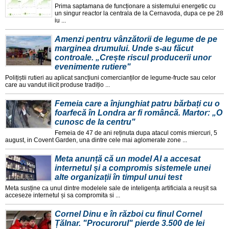
Prima saptamana de funcționare a sistemului energetic cu
un singur reactor la centrala de la Cernavoda, dupa ce pe 28
iu ...
Amenzi pentru vânzătorii de legume de pe
marginea drumului. Unde s-au făcut
controale. „Crește riscul producerii unor
evenimente rutiere"
Polițiștii rutieri au aplicat sancțiuni comercianților de legume-fructe sau celor
care au vandut ilicit produse tradițio ...
Femeia care a înjunghiat patru bărbați cu o
foarfecă în Londra ar fi româncă. Martor: „O
cunosc de la centru"
Femeia de 47 de ani reținuta dupa atacul comis miercuri, 5
august, in Covent Garden, una dintre cele mai aglomerate zone ...
Meta anunță că un model AI a accesat
internetul și a compromis sistemele unei
alte organizații în timpul unui test
Meta susține ca unul dintre modelele sale de inteligența artificiala a reușit sa
acceseze internetul și sa compromita si ...
Cornel Dinu e în război cu finul Cornel
Țălnar. "Procurorul" pierde 3.500 de lei