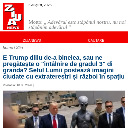
6 August, 2026
Motto: „
Adevărul este stăpânul nostru, nu noi
stăpânim adevărul
”
ZIUANEWS
CAUTARE
home
Stiri
E Trump diliu de-a binelea, sau ne
pregătește o "întâlnire de gradul 3" di
granda? Seful Lumii postează imagini
ciudate cu extratereștri și război în spațiu
Postat la: 18.05.2026 |