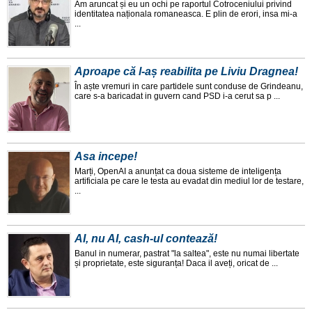
Am aruncat și eu un ochi pe raportul Cotroceniului privind
identitatea naționala romaneasca. E plin de erori, insa mi-a
...
Aproape că l-aș reabilita pe Liviu Dragnea!
În aște vremuri in care partidele sunt conduse de Grindeanu,
care s-a baricadat in guvern cand PSD i-a cerut sa p ...
Asa incepe!
Marți, OpenAI a anunțat ca doua sisteme de inteligența
artificiala pe care le testa au evadat din mediul lor de testare,
...
AI, nu AI, cash-ul contează!
Banul in numerar, pastrat "la saltea", este nu numai libertate
și proprietate, este siguranța! Daca il aveți, oricat de ...