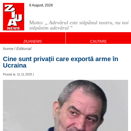
6 August, 2026
Motto: „
Adevărul este stăpânul nostru, nu noi
stăpânim adevărul
”
ZIUANEWS
CAUTARE
home
Editorial
Cine sunt privații care exportă arme în
Ucraina
Postat la: 11.11.2025 |