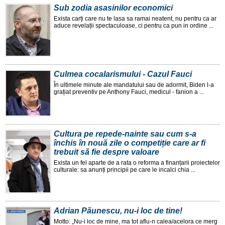
Sub zodia asasinilor economici
Exista carți care nu te lasa sa ramai neatent, nu pentru ca ar
aduce revelații spectaculoase, ci pentru ca pun in ordine ...
Culmea cocalarismului - Cazul Fauci
În ultimele minute ale mandatului sau de adormit, Biden l-a
grațiat preventiv pe Anthony Fauci, medicul - fanion a ...
Cultura pe repede-nainte sau cum s-a
închis în nouă zile o competiție care ar fi
trebuit să fie despre valoare
Exista un fel aparte de a rata o reforma a finanțarii proiectelor
culturale: sa anunți principii pe care le incalci chia ...
Adrian Păunescu, nu-i loc de tine!
Motto: „Nu-i loc de mine, ma tot aflu-n calea/acelora ce merg