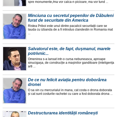
spre monumente,/ma vor calca-n picioare, ma vor tund ...
Minciuna cu secretul pepenilor de Dăbuleni
furat de securitate din America
Ristea Priboi este unul dintre pacalicii securitații care se
lauda cu izbanda de a fi introdus clandestin in Romania mat
...
Salvatorul este, de fapt, dușmanul, marele
potrivnic...
Omenirea s-a lansat intr-o cursa nebuneasca, aproape
sinucigașa, de construcție a mașinilor ganditoare (inteligența
arti ...
De ce nu felicit aviația pentru doborârea
dronei
O sa vin cu mercurialul in mana, cat costa o drona doborata
și cat sunt costurile rachetei cu care a fost doborata drona ...
Destructurarea identității românești