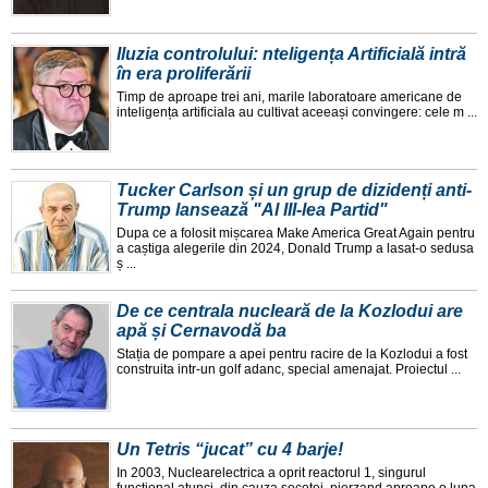
Iluzia controlului: nteligența Artificială intră
în era proliferării
Timp de aproape trei ani, marile laboratoare americane de
inteligența artificiala au cultivat aceeași convingere: cele m ...
Tucker Carlson și un grup de dizidenți anti-
Trump lansează "Al III-lea Partid"
Dupa ce a folosit mișcarea Make America Great Again pentru
a caștiga alegerile din 2024, Donald Trump a lasat-o sedusa
ș ...
De ce centrala nucleară de la Kozlodui are
apă și Cernavodă ba
Stația de pompare a apei pentru racire de la Kozlodui a fost
construita intr-un golf adanc, special amenajat. Proiectul ...
Un Tetris “jucat” cu 4 barje!
In 2003, Nuclearelectrica a oprit reactorul 1, singurul
functional atunci, din cauza secetei, pierzand aproape o luna