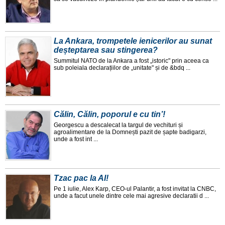
La Ankara, trompetele ienicerilor au sunat
deșteptarea sau stingerea?
Summitul NATO de la Ankara a fost „istoric" prin aceea ca
sub poleiala declarațiilor de „unitate" și de &bdq ...
Călin, Călin, poporul e cu tin’!
Georgescu a descalecat la targul de vechituri și
agroalimentare de la Domnești pazit de șapte badigarzi,
unde a fost int ...
Tzac pac la AI!
Pe 1 iulie, Alex Karp, CEO-ul Palantir, a fost invitat la CNBC,
unde a facut unele dintre cele mai agresive declaratii d ...