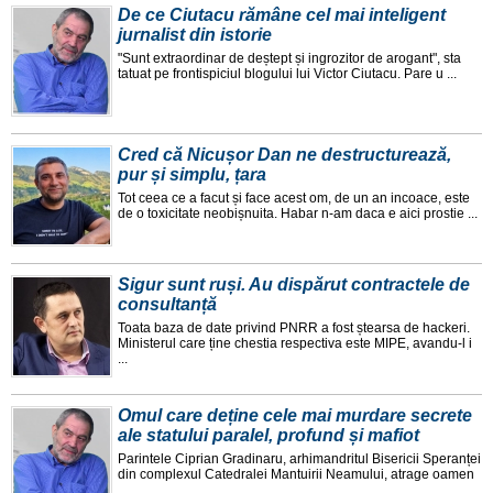
De ce Ciutacu rămâne cel mai inteligent
jurnalist din istorie
"Sunt extraordinar de deștept și ingrozitor de arogant", sta
tatuat pe frontispiciul blogului lui Victor Ciutacu. Pare u ...
Cred că Nicușor Dan ne destructurează,
pur și simplu, țara
Tot ceea ce a facut și face acest om, de un an incoace, este
de o toxicitate neobișnuita. Habar n-am daca e aici prostie ...
Sigur sunt ruși. Au dispărut contractele de
consultanță
Toata baza de date privind PNRR a fost ștearsa de hackeri.
Ministerul care ține chestia respectiva este MIPE, avandu-l i
...
Omul care deține cele mai murdare secrete
ale statului paralel, profund și mafiot
Parintele Ciprian Gradinaru, arhimandritul Bisericii Speranței
din complexul Catedralei Mantuirii Neamului, atrage oamen
...