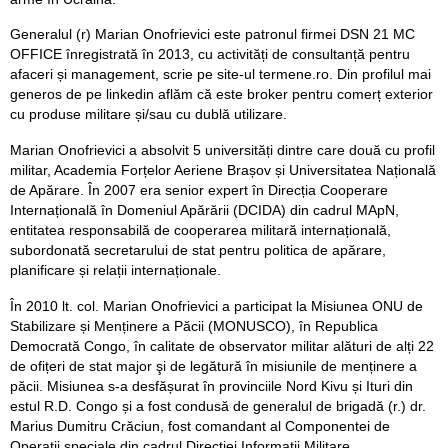
Generalul (r) Marian Onofrievici este patronul firmei DSN 21 MC
OFFICE înregistrată în 2013, cu activități de consultanță pentru
afaceri și management, scrie pe site-ul termene.ro. Din profilul mai
generos de pe linkedin aflăm că este broker pentru comerț exterior
cu produse militare și/sau cu dublă utilizare.
Marian Onofrievici a absolvit 5 universități dintre care două cu profil
militar, Academia Forțelor Aeriene Brașov și Universitatea Națională
de Apărare. În 2007 era senior expert în Direcția Cooperare
Internațională în Domeniul Apărării (DCIDA) din cadrul MApN,
entitatea responsabilă de cooperarea militară internațională,
subordonată secretarului de stat pentru politica de apărare,
planificare și relații internaționale.
În 2010 lt. col. Marian Onofrievici a participat la Misiunea ONU de
Stabilizare și Menținere a Păcii (MONUSCO), în Republica
Democrată Congo, în calitate de observator militar alături de alți 22
de ofițeri de stat major şi de legătură în misiunile de menținere a
păcii. Misiunea s-a desfășurat în provinciile Nord Kivu și Ituri din
estul R.D. Congo și a fost condusă de generalul de brigadă (r.) dr.
Marius Dumitru Crăciun, fost comandant al Componentei de
Operaţii speciale din cadrul Direcţiei Informaţii Militare.