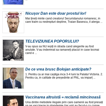
Nicușor Dan este doar prostul lor!
Mai țineți minte cand creatorul Securistanului romanesc, in
care traim cu nedrepturi depline, Traian Basescu, il alerga ...
TELEVIZIUNEA POPORULUI?
V-au spus sa NU ieșiți in strada cand alegerile au fost
anulate. V-au indemnat sa ramaneți placizi in case tocmai
cand e ...
De ce vrea brusc Bolojan anticipate?
1. Pentru ca ar mai caștiga inca 3-4 luni la Palatul Victoria. 2.
Pentru ca, in calitate de președinte al PNL, va imparț ...
Vaccinarea altruistă = reclamă mincinoasă
Una dintre metodele ilegale prin care oamenii au fost presați
sa se vaccineze in plandemie (iar unii au facut-o cu conse ...