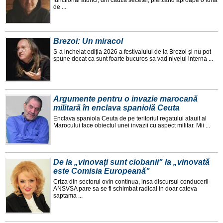
de ...
Brezoi: Un miracol
S-a incheiat ediția 2026 a festivalului de la Brezoi și nu pot
spune decat ca sunt foarte bucuros sa vad nivelul interna ...
Argumente pentru o invazie marocană
militară în enclava spaniolă Ceuta
Enclava spaniola Ceuta de pe teritoriul regatului alauit al
Marocului face obiectul unei invazii cu aspect militar. Mii ...
De la „vinovați sunt ciobanii" la „vinovată
este Comisia Europeană"
Criza din sectorul ovin continua, insa discursul conducerii
ANSVSA pare sa se fi schimbat radical in doar cateva
saptama ...