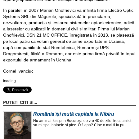
În paralel, în 2007 Marian Onofrievici va înființa firma Electro Optic
Systems SRL din Măgurele, specializată în proiectarea,
dezvoltarea, producția și testarea sistemelor optoelectronice, adică
a laserelor cu aplicații în domeniul civil și militar. Firma lui Marian
Onofrievici, DSN 21 MC OFFICE, înregistrată în 2013, se plasează
pe locul patru ca volum general de arme exportate în Ucraina,
după companiile de stat Romtehnica, Romarm și UPS
Dragomirești, filială a Romarm, dar este prima firmă privată în topul
exportului de armament în Ucraina.
Cornel Ivanciuc
loading...
PUTETI CITI SI...
România își mută capitala la Nibiru
Nu am mai fost prin București de vro 40 de zile: trecut strict
sa-mi spal hainele și plec. O fi apa? Cine o mai fi la pu ...