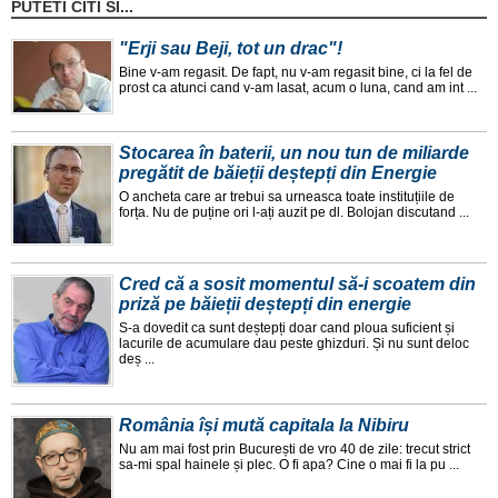
PUTETI CITI SI...
"Erji sau Beji, tot un drac"!
Bine v-am regasit. De fapt, nu v-am regasit bine, ci la fel de
prost ca atunci cand v-am lasat, acum o luna, cand am int ...
Stocarea în baterii, un nou tun de miliarde
pregătit de băieții deștepți din Energie
O ancheta care ar trebui sa urneasca toate instituțiile de
forța. Nu de puține ori l-ați auzit pe dl. Bolojan discutand ...
Cred că a sosit momentul să-i scoatem din
priză pe băieții deștepți din energie
S-a dovedit ca sunt deștepți doar cand ploua suficient și
lacurile de acumulare dau peste ghizduri. Și nu sunt deloc
deș ...
România își mută capitala la Nibiru
Nu am mai fost prin București de vro 40 de zile: trecut strict
sa-mi spal hainele și plec. O fi apa? Cine o mai fi la pu ...