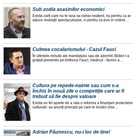
Sub zodia asasinilor economici
Exista carți care nu te lasa sa ramai neatent, nu pentru ca ar
aduce revelații spectaculoase, ci pentru ca pun in ordine ...
Culmea cocalarismului - Cazul Fauci
În ultimele minute ale mandatului sau de adormit, Biden l-a
grațiat preventiv pe Anthony Fauci, medicul - fanion a ...
Cultura pe repede-nainte sau cum s-a
închis în nouă zile o competiție care ar fi
trebuit să fie despre valoare
Exista un fel aparte de a rata o reforma a finanțarii proiectelor
culturale: sa anunți principii pe care le incalci chia ...
Adrian Păunescu, nu-i loc de tine!