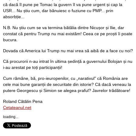
că dacă îl pune pe Tomac la guvern îl va pune urgent și cap la
USR... Nu știu cum, dar bănuiesc o fuziune cu PMP... prin
absorbție...
N.B. Nu știu cum se va termina bătălia dintre Nicușor și Ilie, dar
constat că pentru Trump nu mai existăm! Ceea ce pe proști îi poate
bucura.
Dovada că America lui Trump nu mai vrea să aibă de a face cu noi?
Că procurorii n-au intrat în ultima ședință a guvernului Bolojan și nu
i-au arestat pe toți participanții!
Cum rămâne, bă, pro-ieuropenilor, cu „narativul" că România are
cele mai bune garanții de securitate din istorie? Că dacă veneau la
putere Georgescu și Simion se alegea praful? Javrelor trădătoare!
Roland Cătălin Pena
Cetateanul.net
loading...