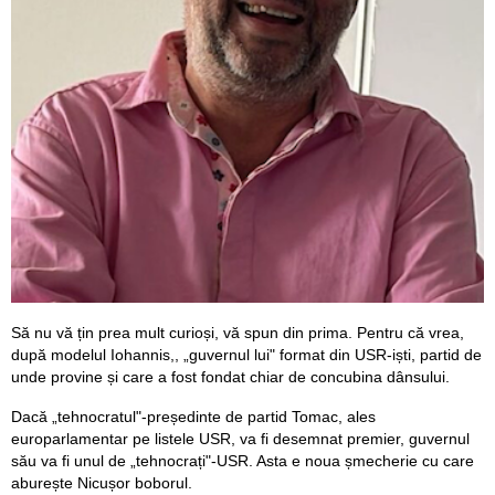
Să nu vă țin prea mult curioși, vă spun din prima. Pentru că vrea,
după modelul Iohannis,, „guvernul lui" format din USR-iști, partid de
unde provine și care a fost fondat chiar de concubina dânsului.
Dacă „tehnocratul"-președinte de partid Tomac, ales
europarlamentar pe listele USR, va fi desemnat premier, guvernul
său va fi unul de „tehnocrați"-USR. Asta e noua șmecherie cu care
aburește Nicușor boborul.