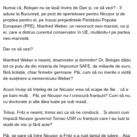
Numai că, Bolojan nu se lasă învins de Dan și, ce să vezi? - îl
aduse la București, pe post de sperietoare pentru Nicușor și de
proptea pentru el, pe însuși preşedintele Partidului Popular
European (PPE), Manfred Weber, un nenorocit neo-marxist, ca și
ei, care a distrus curentul conservator în UE, mutându-l pe partea
neo-marxistă.
Dar ce să vezi?
Manfred Weber e neamț, doamnelor și domnilor! Or, Bolojan dădu
tot ce putu da din mizeria de împrumut SAFE, de miliarde de euro,
fără licitație, chiar firmelor germane. Păi, cum să nu merite o vizită
de susținere a nemernicului Weber?
Acum încep să înțeleg de ce Nicușor vrea să scape de Ilie... că e
pe bani mulți... Păi, pe Nicușor nu-l crescură franțuzii? Cum să nu,
cu doctorate și alte ălea luate pe sub masă...
Totuși, Fritz e neamț, trimis aici ca să ne conducă... Și atunci cum
împacă Nicușor guvernul Tomac-USR cu franțuzii care l-au luat la
studii de mic și fără acte?
Păi, se pare că între Nicușor și Fritz s-a rupt lanțul de iubire... Așa