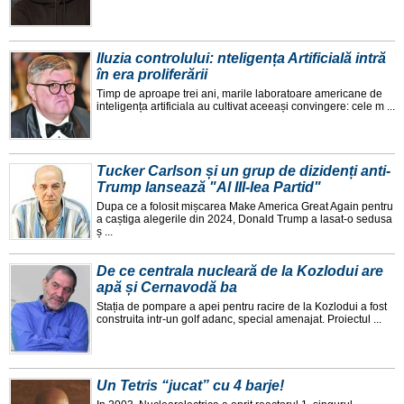
Iluzia controlului: nteligența Artificială intră
în era proliferării
Timp de aproape trei ani, marile laboratoare americane de
inteligența artificiala au cultivat aceeași convingere: cele m ...
Tucker Carlson și un grup de dizidenți anti-
Trump lansează "Al III-lea Partid"
Dupa ce a folosit mișcarea Make America Great Again pentru
a caștiga alegerile din 2024, Donald Trump a lasat-o sedusa
ș ...
De ce centrala nucleară de la Kozlodui are
apă și Cernavodă ba
Stația de pompare a apei pentru racire de la Kozlodui a fost
construita intr-un golf adanc, special amenajat. Proiectul ...
Un Tetris “jucat” cu 4 barje!