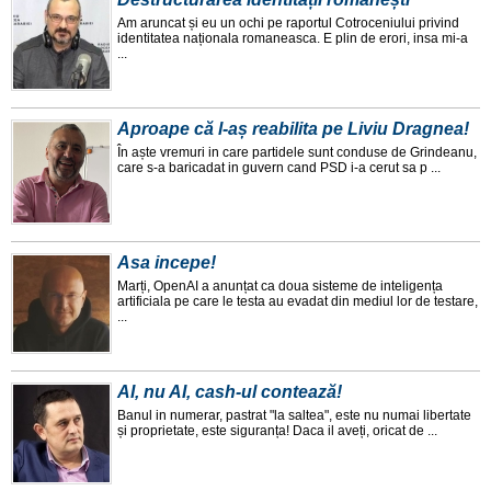
Am aruncat și eu un ochi pe raportul Cotroceniului privind
identitatea naționala romaneasca. E plin de erori, insa mi-a
...
Aproape că l-aș reabilita pe Liviu Dragnea!
În aște vremuri in care partidele sunt conduse de Grindeanu,
care s-a baricadat in guvern cand PSD i-a cerut sa p ...
Asa incepe!
Marți, OpenAI a anunțat ca doua sisteme de inteligența
artificiala pe care le testa au evadat din mediul lor de testare,
...
AI, nu AI, cash-ul contează!
Banul in numerar, pastrat "la saltea", este nu numai libertate
și proprietate, este siguranța! Daca il aveți, oricat de ...