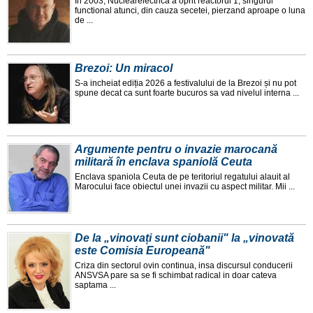
In 2003, Nuclearelectrica a oprit reactorul 1, singurul
functional atunci, din cauza secetei, pierzand aproape o luna
de ...
Brezoi: Un miracol
S-a incheiat ediția 2026 a festivalului de la Brezoi și nu pot
spune decat ca sunt foarte bucuros sa vad nivelul interna ...
Argumente pentru o invazie marocană
militară în enclava spaniolă Ceuta
Enclava spaniola Ceuta de pe teritoriul regatului alauit al
Marocului face obiectul unei invazii cu aspect militar. Mii ...
De la „vinovați sunt ciobanii" la „vinovată
este Comisia Europeană"
Criza din sectorul ovin continua, insa discursul conducerii
ANSVSA pare sa se fi schimbat radical in doar cateva
saptama ...