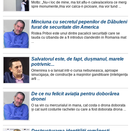
Motto: „Nu-i loc de mine, ma tot aflu-n calea/acelora ce merg
spre monumente,/ma vor calca-n picioare, ma vor tund ...
Minciuna cu secretul pepenilor de Dăbuleni
furat de securitate din America
Ristea Priboi este unul dintre pacalicii securitații care se
lauda cu izbanda de a fi introdus clandestin in Romania mat
...
Salvatorul este, de fapt, dușmanul, marele
potrivnic...
Omenirea s-a lansat intr-o cursa nebuneasca, aproape
sinucigașa, de construcție a mașinilor ganditoare (inteligența
arti ...
De ce nu felicit aviația pentru doborârea
dronei
O sa vin cu mercurialul in mana, cat costa o drona doborata
și cat sunt costurile rachetei cu care a fost doborata drona ...
Destructurarea identității românești