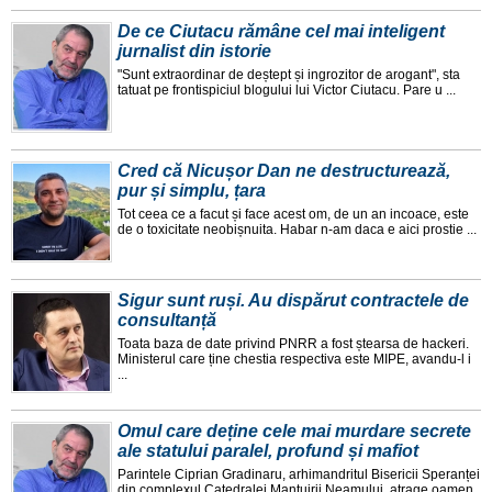
De ce Ciutacu rămâne cel mai inteligent
jurnalist din istorie
"Sunt extraordinar de deștept și ingrozitor de arogant", sta
tatuat pe frontispiciul blogului lui Victor Ciutacu. Pare u ...
Cred că Nicușor Dan ne destructurează,
pur și simplu, țara
Tot ceea ce a facut și face acest om, de un an incoace, este
de o toxicitate neobișnuita. Habar n-am daca e aici prostie ...
Sigur sunt ruși. Au dispărut contractele de
consultanță
Toata baza de date privind PNRR a fost ștearsa de hackeri.
Ministerul care ține chestia respectiva este MIPE, avandu-l i
...
Omul care deține cele mai murdare secrete
ale statului paralel, profund și mafiot
Parintele Ciprian Gradinaru, arhimandritul Bisericii Speranței
din complexul Catedralei Mantuirii Neamului, atrage oamen