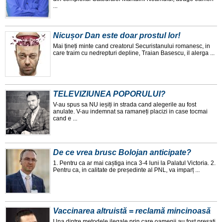
...
Nicușor Dan este doar prostul lor!
Mai țineți minte cand creatorul Securistanului romanesc, in
care traim cu nedrepturi depline, Traian Basescu, il alerga ...
TELEVIZIUNEA POPORULUI?
V-au spus sa NU ieșiți in strada cand alegerile au fost
anulate. V-au indemnat sa ramaneți placizi in case tocmai
cand e ...
De ce vrea brusc Bolojan anticipate?
1. Pentru ca ar mai caștiga inca 3-4 luni la Palatul Victoria. 2.
Pentru ca, in calitate de președinte al PNL, va imparț ...
Vaccinarea altruistă = reclamă mincinoasă
Una dintre metodele ilegale prin care oamenii au fost presați