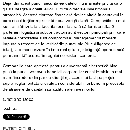
Deja, din acest punct, securitatea datelor nu mai este privită ca o
gaură neagră a cheltuielilor IT, ci ca o decizie investițională
strategică. Această claritate financiară devine vitală în contextul în
care riscul terților reprezintă noua verigă slabă. Companiile nu mai
sunt entități izolate; atacurile recente arată că furnizorii SaaS,
partenerii logistici și subcontractorii sunt vectorii principali prin care
rețelele corporative sunt compromise. Managementul modern
impune o trecere de la verificările punctuale (due diligence de
bifat), la o monitorizare în timp real și la o „inteligență operațională
permanentă" asupra întregului ecosistem comercial.
Companiile care optează pentru o guvernanță cibernetică bine
pusă la punct, vor avea beneficii corporative considerabile: o mai
mare încredere din partea clienților, acces mai facil pe piețele
supra-reglementate și evaluări considerabil mai bune în procesele
de atragere de capital sau audituri ale investitorilor.
Cristiana Deca
loading...
PUTETI CITI SI...