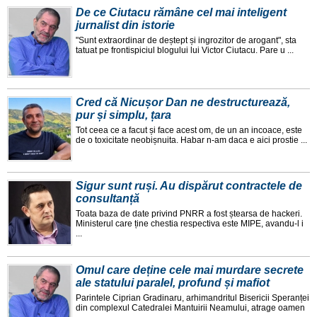
De ce Ciutacu rămâne cel mai inteligent
jurnalist din istorie
"Sunt extraordinar de deștept și ingrozitor de arogant", sta
tatuat pe frontispiciul blogului lui Victor Ciutacu. Pare u ...
Cred că Nicușor Dan ne destructurează,
pur și simplu, țara
Tot ceea ce a facut și face acest om, de un an incoace, este
de o toxicitate neobișnuita. Habar n-am daca e aici prostie ...
Sigur sunt ruși. Au dispărut contractele de
consultanță
Toata baza de date privind PNRR a fost ștearsa de hackeri.
Ministerul care ține chestia respectiva este MIPE, avandu-l i
...
Omul care deține cele mai murdare secrete
ale statului paralel, profund și mafiot
Parintele Ciprian Gradinaru, arhimandritul Bisericii Speranței
din complexul Catedralei Mantuirii Neamului, atrage oamen