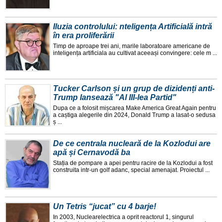
Iluzia controlului: nteligența Artificială intră
în era proliferării
Timp de aproape trei ani, marile laboratoare americane de
inteligența artificiala au cultivat aceeași convingere: cele m ...
Tucker Carlson și un grup de dizidenți anti-
Trump lansează "Al III-lea Partid"
Dupa ce a folosit mișcarea Make America Great Again pentru
a caștiga alegerile din 2024, Donald Trump a lasat-o sedusa
ș ...
De ce centrala nucleară de la Kozlodui are
apă și Cernavodă ba
Stația de pompare a apei pentru racire de la Kozlodui a fost
construita intr-un golf adanc, special amenajat. Proiectul ...
Un Tetris “jucat” cu 4 barje!
In 2003, Nuclearelectrica a oprit reactorul 1, singurul