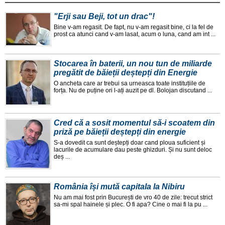
"Erji sau Beji, tot un drac"!
Bine v-am regasit. De fapt, nu v-am regasit bine, ci la fel de
prost ca atunci cand v-am lasat, acum o luna, cand am int ...
Stocarea în baterii, un nou tun de miliarde
pregătit de băieții deștepți din Energie
O ancheta care ar trebui sa urneasca toate instituțiile de
forța. Nu de puține ori l-ați auzit pe dl. Bolojan discutand ...
Cred că a sosit momentul să-i scoatem din
priză pe băieții deștepți din energie
S-a dovedit ca sunt deștepți doar cand ploua suficient și
lacurile de acumulare dau peste ghizduri. Și nu sunt deloc
deș ...
România își mută capitala la Nibiru
Nu am mai fost prin București de vro 40 de zile: trecut strict
sa-mi spal hainele și plec. O fi apa? Cine o mai fi la pu ...