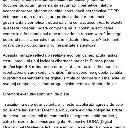
documente. Acum, guvernanța securității cibernetice înlătură
aceast abordare birocratică. Altfel spus, dacă perspectiva GDPR
este aceea de a de a asigura protecția datelor personale,
guvernanța cibernetică trebuie să vină cu răspunsuri foarte exacte
la aceste întrebări: poate compania să își continue activitatea
comercială în timpul unui atac masiv de tip ransomware? Înțelege
board-ul riscul cibernetic tradus în indicatori financiari? Este lanțul
nostru de aprovizionare o vulnerabilitate sistemică?
Această mutație reflectă o realitate economică neplăcută: astăzi,
costul mediu al unui incident cibernetic major în Europa poate
depăși lejer 4-5 milioane de euro, cifră care nu include daunele
reputaționale sau exodul clienților. Într-o economie globală volatilă
și profund dependentă de digital, simpla conformare nu mai este un
avantaj competitiv, ci doar pragul minim pentru a rămâne în joc.
Directorii executivi sunt buni de plată
Tranziția nu este doar voluntară, ci este accelerată agresiv de cele
două acte legislative: Directiva NIS2, care extinde obligațiile stricte
de securitate către mii de companii din segmentul mid-market și
către furnizorii de servicii esențiale. Respectiv, DORA (Digital
Operational Resilience Act), care introduce cerințe draconice pentru