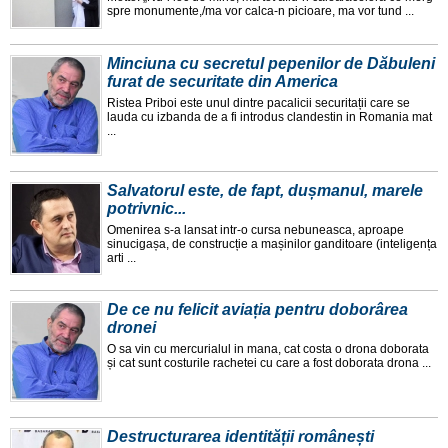
spre monumente,/ma vor calca-n picioare, ma vor tund ...
Minciuna cu secretul pepenilor de Dăbuleni
furat de securitate din America
Ristea Priboi este unul dintre pacalicii securitații care se
lauda cu izbanda de a fi introdus clandestin in Romania mat
...
Salvatorul este, de fapt, dușmanul, marele
potrivnic...
Omenirea s-a lansat intr-o cursa nebuneasca, aproape
sinucigașa, de construcție a mașinilor ganditoare (inteligența
arti ...
De ce nu felicit aviația pentru doborârea
dronei
O sa vin cu mercurialul in mana, cat costa o drona doborata
și cat sunt costurile rachetei cu care a fost doborata drona ...
Destructurarea identității românești