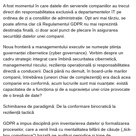
A fost momentul în care datele din serverele companiilor au trecut
direct din responsabilitatea exclusivă a departamentelor IT pe
ordinea de zi a consiliilor de administrație. Opt ani mai târziu, se
poate afirma clar că Regulamentul GDPR nu mai reprezintă
destinația finală, ci doar acel punct de plecare în asigurarea
securității datelor unei companii.
Noua frontieră a managementului executiv se numește știința
guvernanței cibernetice (cyber governance). Vorbim despre un
cadru strategic integrat care îmbină securitatea cibernetică,
managementul riscului, reziliența operațională și responsabilitatea
directă a conducerii. Dacă până nu demult, în board-urile marilor
companii, întrebărea (uneori chiar de complezență) era dacă acea
companie era conformă, acum lucrurile sunt mai nuanțate: există
capacitatea de a funcționa și de a supraviețui unei crize provocate
de o breșă de date?
Schimbarea de paradigmă: De la conformare birocratică la
reziliență tactică
GDPR a impus disciplină prin inventarierea datelor și formalizarea
proceselor, care a venit însă cu mentalitatea bifării de căsuțe („tick-
box compliance") bazată pe audituri periodice și tone de