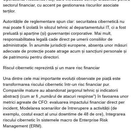
sectorul financiar, cu accent pe gestionarea riscurilor asociate
terților.
Autoritățile de reglementare spun clar: securitatea cibernetică nu
mai poate fi izolată în silozul tehnic al departamentului IT, ci a fost
preluată și aparține (și) guvernanței corporative. Mai mult,
responsabilitatea legală cade direct pe umerii consiliilor de
administrație. În anumite jurisdicții europene, absența unor măsuri
adecvate de protecție poate atrage acum și sancțiuni personale și
de patrimoniu pentru directori.
Riscul cibernetic reprezintă și un mare risc financiar
Una dintre cele mai importante evoluții observate pe piață este
transformarea riscului cibernetic într-un risc financiar pur.
Companiile mature au abandonat jargonul tehnic și indicatorii
abstracți (cum ar fi „numărul de atacuri respinse") în favoarea unor
metrici agreate de CFO: evaluarea impactului financiar direct per
incident, Modelarea scenariilor de întrerupere a activității (de
exemplu, costul exact al unui downtime de 48 de ore), Integrarea
riscului cibernetic în sistemele macro de Enterprise Risk
Management (ERM).