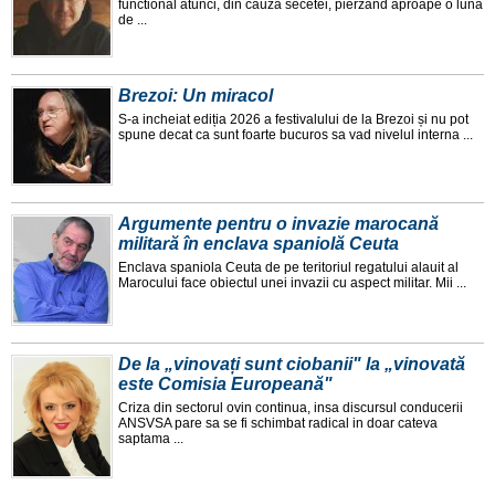
functional atunci, din cauza secetei, pierzand aproape o luna
de ...
Brezoi: Un miracol
S-a incheiat ediția 2026 a festivalului de la Brezoi și nu pot
spune decat ca sunt foarte bucuros sa vad nivelul interna ...
Argumente pentru o invazie marocană
militară în enclava spaniolă Ceuta
Enclava spaniola Ceuta de pe teritoriul regatului alauit al
Marocului face obiectul unei invazii cu aspect militar. Mii ...
De la „vinovați sunt ciobanii" la „vinovată
este Comisia Europeană"
Criza din sectorul ovin continua, insa discursul conducerii
ANSVSA pare sa se fi schimbat radical in doar cateva
saptama ...