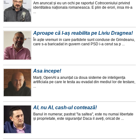
Am aruncat și eu un ochi pe raportul Cotroceniului privind
identitatea naționala romaneasca. E plin de erori, insa mi-a
...
Aproape că l-aș reabilita pe Liviu Dragnea!
În aște vremuri in care partidele sunt conduse de Grindeanu,
care s-a baricadat in guvern cand PSD i-a cerut sa p ...
Asa incepe!
Marți, OpenAI a anunțat ca doua sisteme de inteligența
artificiala pe care le testa au evadat din mediul lor de testare,
...
AI, nu AI, cash-ul contează!
Banul in numerar, pastrat "la saltea", este nu numai libertate
și proprietate, este siguranța! Daca il aveți, oricat de ...