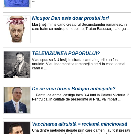
...
Nicușor Dan este doar prostul lor!
Mai țineți minte cand creatorul Securistanului romanesc, in
care traim cu nedrepturi depline, Traian Basescu, il alerga ...
TELEVIZIUNEA POPORULUI?
V-au spus sa NU ieșiți in strada cand alegerile au fost
anulate. V-au indemnat sa ramaneți placizi in case tocmai
cand e ...
De ce vrea brusc Bolojan anticipate?
1. Pentru ca ar mai caștiga inca 3-4 luni la Palatul Victoria. 2.
Pentru ca, in calitate de președinte al PNL, va imparț ...
Vaccinarea altruistă = reclamă mincinoasă
Una dintre metodele ilegale prin care oamenii au fost presați