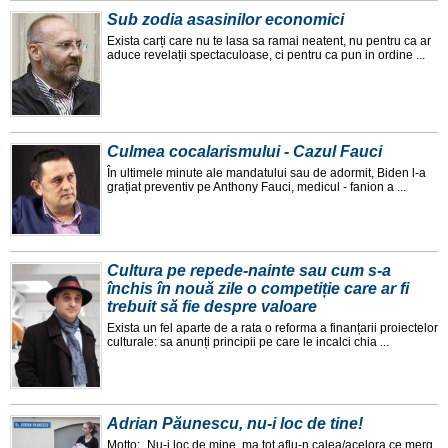
Sub zodia asasinilor economici
Exista carți care nu te lasa sa ramai neatent, nu pentru ca ar
aduce revelații spectaculoase, ci pentru ca pun in ordine ...
Culmea cocalarismului - Cazul Fauci
În ultimele minute ale mandatului sau de adormit, Biden l-a
grațiat preventiv pe Anthony Fauci, medicul - fanion a ...
Cultura pe repede-nainte sau cum s-a
închis în nouă zile o competiție care ar fi
trebuit să fie despre valoare
Exista un fel aparte de a rata o reforma a finanțarii proiectelor
culturale: sa anunți principii pe care le incalci chia ...
Adrian Păunescu, nu-i loc de tine!
Motto: „Nu-i loc de mine, ma tot aflu-n calea/acelora ce merg