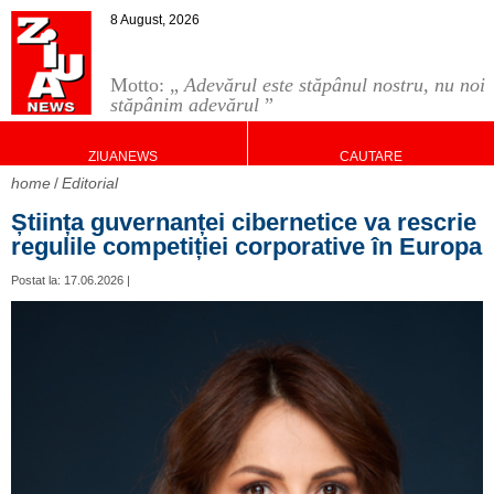
8 August, 2026
Motto: „
Adevărul este stăpânul nostru, nu noi
stăpânim adevărul
”
ZIUANEWS
CAUTARE
home
Editorial
Știința guvernanței cibernetice va rescrie
regulile competiției corporative în Europa
Postat la: 17.06.2026 |